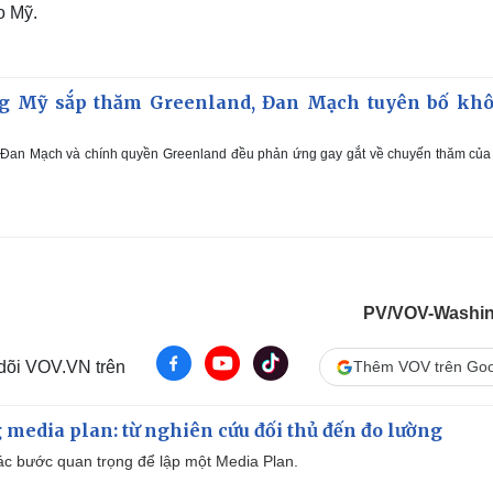
o Mỹ.
g Mỹ sắp thăm Greenland, Đan Mạch tuyên bố kh
 Đan Mạch và chính quyền Greenland đều phản ứng gay gắt về chuyến thăm của
PV/VOV-Washi
 dõi VOV.VN trên
Thêm VOV trên Goo
 media plan: từ nghiên cứu đối thủ đến đo lường
 các bước quan trọng để lập một Media Plan.