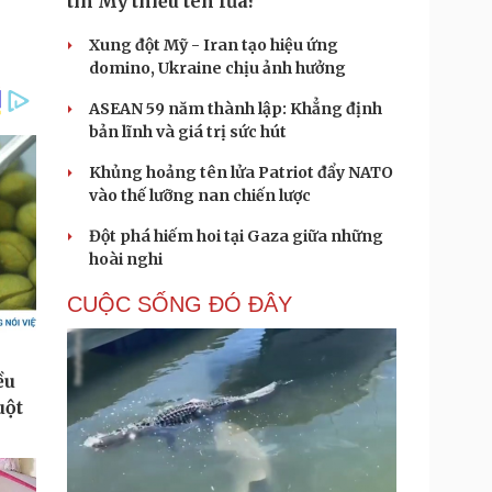
tin Mỹ thiếu tên lửa?
Xung đột Mỹ - Iran tạo hiệu ứng
domino, Ukraine chịu ảnh hưởng
ASEAN 59 năm thành lập: Khẳng định
bản lĩnh và giá trị sức hút
Khủng hoảng tên lửa Patriot đẩy NATO
vào thế lưỡng nan chiến lược
Đột phá hiếm hoi tại Gaza giữa những
hoài nghi
CUỘC SỐNG ĐÓ ĐÂY