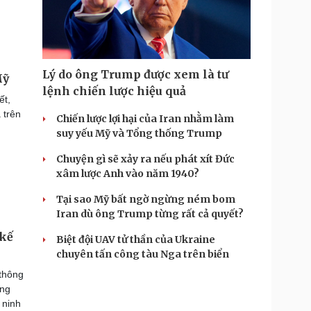
Lý do ông Trump được xem là tư
Mỹ
lệnh chiến lược hiệu quả
ết,
 trên
Chiến lược lợi hại của Iran nhằm làm
suy yếu Mỹ và Tổng thống Trump
Chuyện gì sẽ xảy ra nếu phát xít Đức
xâm lược Anh vào năm 1940?
Tại sao Mỹ bất ngờ ngừng ném bom
Iran dù ông Trump từng rất cả quyết?
 kế
Biệt đội UAV tử thần của Ukraine
chuyên tấn công tàu Nga trên biển
 thông
ống
 ninh