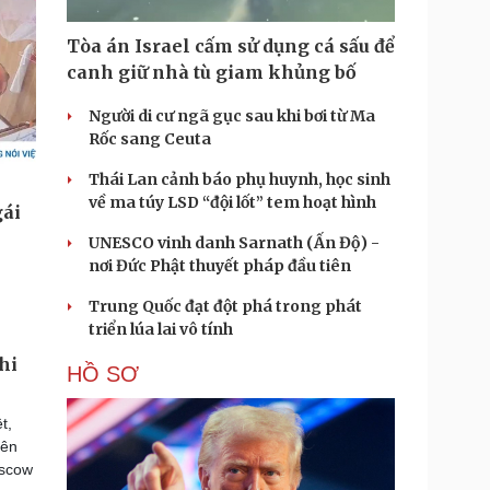
Tòa án Israel cấm sử dụng cá sấu để
canh giữ nhà tù giam khủng bố
Người di cư ngã gục sau khi bơi từ Ma
Rốc sang Ceuta
Thái Lan cảnh báo phụ huynh, học sinh
về ma túy LSD “đội lốt” tem hoạt hình
UNESCO vinh danh Sarnath (Ấn Độ) -
nơi Đức Phật thuyết pháp đầu tiên
Trung Quốc đạt đột phá trong phát
triển lúa lai vô tính
hi
HỒ SƠ
t,
rên
oscow