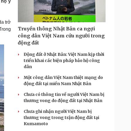
 hộ ý
Doanh nghiệp 24h
Tin Công nghệ
Doanh nhân
Trải nghiệm
ì cộng đồng
Chuyển đổi số
a trở
Truyền thông Nhật Bản ca ngợi
Trong
u lịch
Podcast
công dân Việt Nam cứu người trong
Tư vấn
Câu chuyện thời sự
động đất
Săn Tour
Đọc truyện đêm khuya
heck-in
Cửa sổ tình yêu
Động đất ở Nhật Bản: Việt Nam kịp thời
Kể chuyện cho bé
triển khai các biện pháp bảo hộ công
Hạt giống tâm hồn
dân
Một công dân Việt Nam thiệt mạng do
động đất tại miền Nam Nhật Bản
Chưa có thông tin về người Việt Nam bị
thương vong do động đất tại Nhật Bản
Chưa ghi nhận người Việt Nam bị
thương vong trong trận động đất tại
Kumamoto