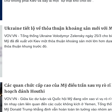
chứ không phải Kiev và đây là một “sự thật khó chối bỏ”.
Ukraine tiết lộ về thỏa thuận khoáng sản mới với 
VOV.VN - Tổng thống Ukraine Volodymyr Zelensky ngày 25/3 cho bi
Mỹ đã đề xuất với Kiev một thỏa thuận khoáng sản mới lớn hơn dựa
thỏa thuận khung trước đó.
Các quan chức cấp cao của Mỹ điều trần sau vụ rò rỉ
hoạch đánh Houthi
VOV.VN - Giữa lúc dư luận và Quốc hội Mỹ đang xôn xao vì vụ rò rỉ
tin nhạy cảm liên quan đến các cuộc không kích ở Yemen, Tổng th
Mỹ Donald Trump khẳng định vẫn hoàn toàn tin tưởng vào nhóm an