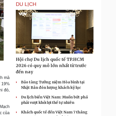
DU LỊCH
Hội chợ Du lịch quốc tế TP.HCM
2026 có quy mô lớn nhất từ trước
đến nay
ch mà
Bảo tàng Tưởng niệm Hòa bình tại
ỉ 19%
Nhật Bản đón lượng khách kỷ lục
i đó,
Du lịch biển Việt Nam: Muốn bứt phá
phải vượt khỏi lợi thế tự nhiên
 Mạch
Khách quốc tế đến Việt Nam 7 tháng
c của