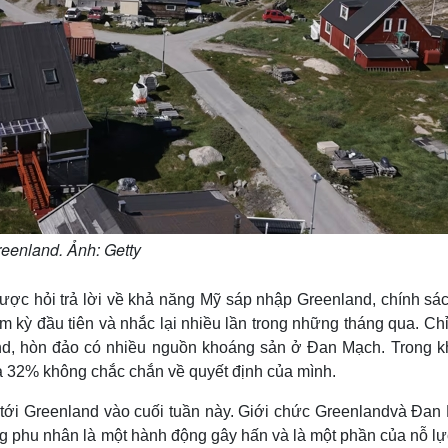
eenland. Ảnh: Getty
ược hỏi trả lời về khả năng Mỹ sáp nhập Greenland, chính sá
m kỳ đầu tiên và nhắc lại nhiều lần trong những tháng qua. Ch
d, hòn đảo có nhiều nguồn khoáng sản ở Đan Mạch. Trong kh
à 32% không chắc chắn về quyết định của mình.
tới Greenland vào cuối tuần này. Giới chức Greenlandvà Đan
 phu nhân là một hành động gây hấn và là một phần của nỗ lự