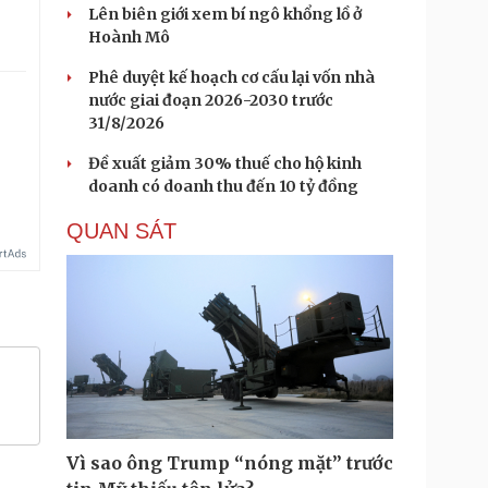
Lên biên giới xem bí ngô khổng lồ ở
Hoành Mô
Phê duyệt kế hoạch cơ cấu lại vốn nhà
nước giai đoạn 2026-2030 trước
31/8/2026
Đề xuất giảm 30% thuế cho hộ kinh
doanh có doanh thu đến 10 tỷ đồng
QUAN SÁT
Vì sao ông Trump “nóng mặt” trước