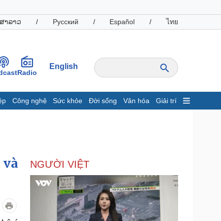
ສາລາວ
/
Русский
/
Español
/
ไทย
English
dcast
Radio
ệp
Công nghệ
Sức khỏe
Đời sống
Văn hóa
Giải trí
inh tế
Thị trường
ất động sản
Giá vàng
hởi nghiệp
Tiêu dùng
Tỷ giá
 và
NGƯỜI VIỆT
Chứng khoán
Giá cà phê
oanh nghiệp
Công nghệ
hông tin doanh nghiệp
Sành điệu