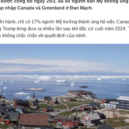
 được công bố ngày 25/3, đa số người dân Mỹ không ủng
Lịch thi đấu bóng đá
Xe máy
áp nhập Canada và Greenland ở Đan Mạch.
Thế giới thể thao
Tư vấn
eSports
V
Hậu trường
ến hành, chỉ có 17% người Mỹ trưởng thành ủng hộ việc Canad
 Trump từng đưa ra nhiều lần sau khi đắc cử cuối năm 2024. 
Văn hóa
Giải trí
D
% không chắc chắn về quyết định của mình.
Sân khấu - Điện ảnh
Nghệ sĩ
Văn học
Thời trang
Âm nhạc
Sao Việt
c
Di sản