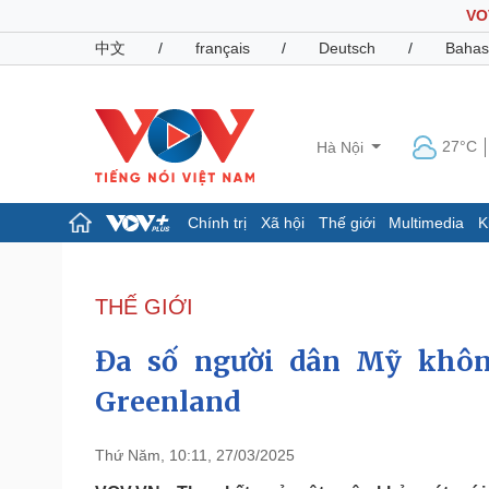
VO
中文
/
français
/
Deutsch
/
Bahas
27°C
Hà Nội
Chính trị
Xã hội
Thế giới
Multimedia
K
Chính trị
Xã hội
Đảng
Tin 24h
THẾ GIỚI
Tổ chức nhân sự
Dự báo thời tiết
Quốc hội
Giáo dục
Đa số người dân Mỹ khôn
Nhận diện sự thật
Dấu ấn VOV
Việc làm
Greenland
Biển đảo
Pháp luật
Quân sự - Quốc phòng
Thứ Năm, 10:11, 27/03/2025
Vụ án
Vũ khí