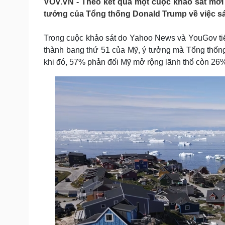
VOV.VN - Theo kết quả một cuộc khảo sát mới
Tin nóng
Việt Nam
tưởng của Tổng thống Donald Trump về việc s
Tư vấn luật
Phân tích
Trong cuộc khảo sát do Yahoo News và YouGov ti
thành bang thứ 51 của Mỹ, ý tưởng mà Tổng thống
Sức khỏe
Đời sống
khi đó, 57% phản đối Mỹ mở rộng lãnh thổ còn 26
Dinh dưỡng - món ngon
Nhà đẹp
Cây thuốc
Blog
Sản phụ khoa
Tình yêu - Gia đình
Nhi khoa
Nam khoa
Làm đẹp - giảm cân
Phòng mạch online
Ăn sạch sống khỏe
Cải chính