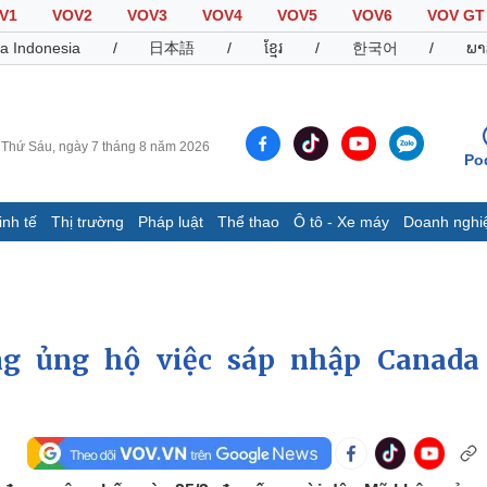
V1
VOV2
VOV3
VOV4
VOV5
VOV6
VOV GT
a Indonesia
/
日本語
/
ខ្មែរ
/
한국어
/
ພາ
Thứ Sáu, ngày 7 tháng 8 năm 2026
Po
inh tế
Thị trường
Pháp luật
Thể thao
Ô tô - Xe máy
Doanh nghi
Thế giới
Multimedia
K
Quan sát
Video
B
Cuộc sống đó đây
Ảnh
K
Hồ sơ
E-Magazine
g ủng hộ việc sáp nhập Canada
Infographic
Thể thao
Ô tô - Xe máy
D
Bóng đá
Ô tô
T