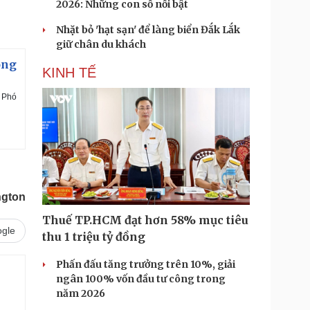
2026: Những con số nổi bật
Nhặt bỏ 'hạt sạn' để làng biển Đắk Lắk
giữ chân du khách
ông
KINH TẾ
 Phó
ngton
Thuế TP.HCM đạt hơn 58% mục tiêu
gle
thu 1 triệu tỷ đồng
Phấn đấu tăng trưởng trên 10%, giải
ngân 100% vốn đầu tư công trong
năm 2026