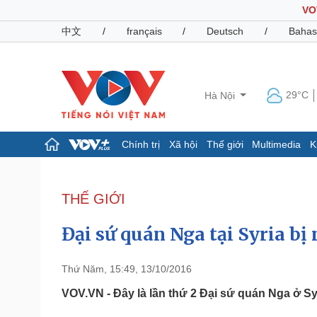
VO
中文
/
français
/
Deutsch
/
Bahas
29°C
Hà Nội
Chính trị
Xã hội
Thế giới
Multimedia
K
Chính trị
Xã hội
Đảng
Tin 24h
THẾ GIỚI
Tổ chức nhân sự
Dự báo thời tiết
Quốc hội
Giáo dục
Đại sứ quán Nga tại Syria bị
Nhận diện sự thật
Dấu ấn VOV
Việc làm
Biển đảo
Thứ Năm, 15:49, 13/10/2016
Pháp luật
Quân sự - Quốc phòng
VOV.VN - Đây là lần thứ 2 Đại sứ quán Nga ở Sy
Vụ án
Vũ khí