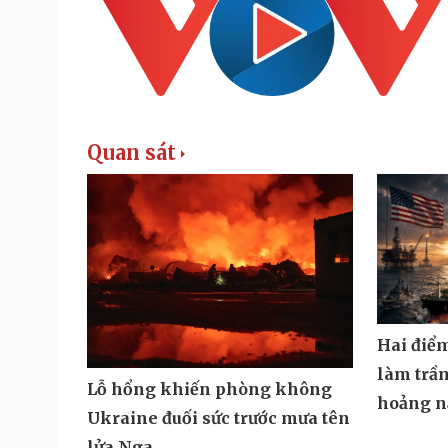
Quan sát
Hai điể
làm trầ
Lỗ hổng khiến phòng không
hoảng n
Ukraine đuối sức trước mưa tên
lửa Nga