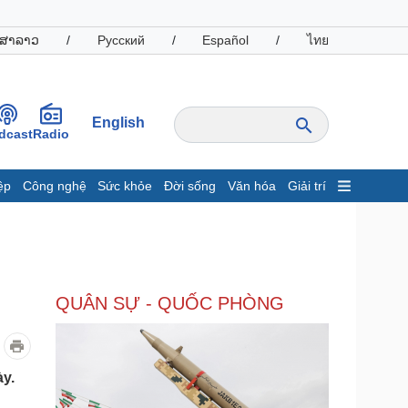
ສາລາວ
/
Русский
/
Español
/
ไทย
English
dcast
Radio
ệp
Công nghệ
Sức khỏe
Đời sống
Văn hóa
Giải trí
inh tế
Thị trường
ất động sản
Giá vàng
hởi nghiệp
Tiêu dùng
Tỷ giá
QUÂN SỰ - QUỐC PHÒNG
Chứng khoán
Giá cà phê
oanh nghiệp
Công nghệ
ày.
hông tin doanh nghiệp
Sành điệu