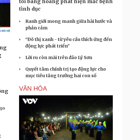
tôi bàng hoàng phát hiện mắc bệnh
tình dục
Ranh giới mong manh giữa hài hước và
phản cảm
“Đô thị xanh - từ yêu cầu thích ứng đến
động lực phát triển”
Lời ru còn mãi trên đảo Lý Sơn
Quyết tâm chính trị tạo động lực cho
mục tiêu tăng trưởng hai con số
VĂN HÓA
công
Nga
.
t