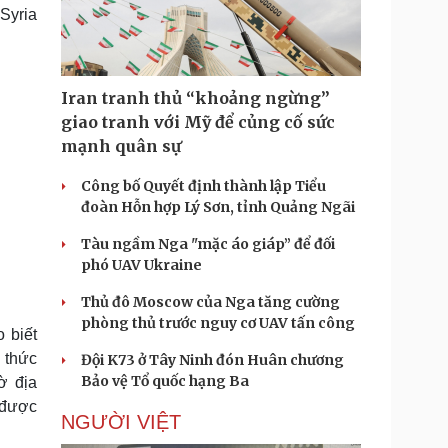
Doanh nghiệp 24h
Tin Công nghệ
Syria
Doanh nhân
Trải nghiệm
ì cộng đồng
Chuyển đổi số
Iran tranh thủ “khoảng ngừng”
u lịch
Podcast
giao tranh với Mỹ để củng cố sức
Tư vấn
Câu chuyện thời sự
mạnh quân sự
Săn Tour
Đọc truyện đêm khuya
heck-in
Cửa sổ tình yêu
Công bố Quyết định thành lập Tiểu
Kể chuyện cho bé
đoàn Hỗn hợp Lý Sơn, tỉnh Quảng Ngãi
Hạt giống tâm hồn
Tàu ngầm Nga "mặc áo giáp” để đối
phó UAV Ukraine
Thủ đô Moscow của Nga tăng cường
phòng thủ trước nguy cơ UAV tấn công
 biết
 thức
Đội K73 ở Tây Ninh đón Huân chương
Bảo vệ Tổ quốc hạng Ba
ờ địa
 được
NGƯỜI VIỆT