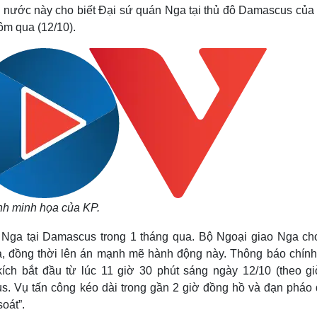
Lịch thi đấu bóng đá
Xe máy
 nước này cho biết Đại sứ quán Nga tại thủ đô Damascus của 
Thế giới thể thao
Tư vấn
ôm qua (12/10).
eSports
V
Hậu trường
Văn hóa
Giải trí
D
Sân khấu - Điện ảnh
Nghệ sĩ
Văn học
Thời trang
Âm nhạc
Sao Việt
c
Di sản
h minh họa của KP.
Nga tại Damascus trong 1 tháng qua. Bộ Ngoại giao Nga cho
, đồng thời lên án mạnh mẽ hành động này. Thông báo chính
ch bắt đầu từ lúc 11 giờ 30 phút sáng ngày 12/10 (theo gi
. Vụ tấn công kéo dài trong gần 2 giờ đồng hồ và đạn pháo
oát”.