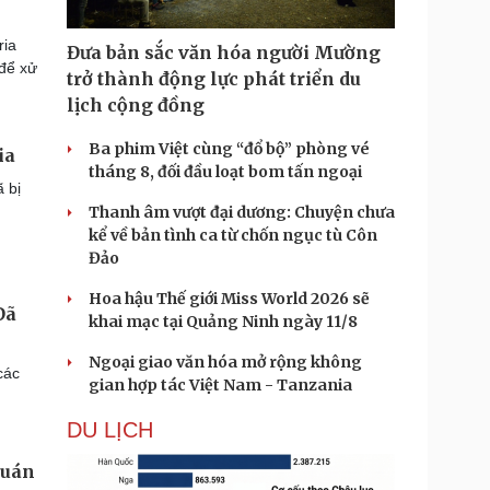
ria
Đưa bản sắc văn hóa người Mường
 để xử
trở thành động lực phát triển du
lịch cộng đồng
Ba phim Việt cùng “đổ bộ” phòng vé
ia
tháng 8, đối đầu loạt bom tấn ngoại
 bị
Thanh âm vượt đại dương: Chuyện chưa
kể về bản tình ca từ chốn ngục tù Côn
Đảo
Hoa hậu Thế giới Miss World 2026 sẽ
Đã
khai mạc tại Quảng Ninh ngày 11/8
Ngoại giao văn hóa mở rộng không
các
gian hợp tác Việt Nam - Tanzania
DU LỊCH
quán