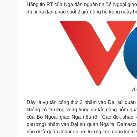
Tin nóng
Việt Nam
Hãng tin RT của Nga dẫn nguồn tin Bộ Ngoại giao
Tư vấn luật
Phân tích
đã bị nã đạn pháo suốt 2 giờ đồng hồ trong ngày h
Sức khỏe
Đời sống
Dinh dưỡng - món ngon
Nhà đẹp
Cây thuốc
Blog
Sản phụ khoa
Tình yêu - Gia đình
Nhi khoa
Nam khoa
Làm đẹp - giảm cân
Phòng mạch online
Ăn sạch sống khỏe
Ản
Cải chính
Đây là vụ tấn công thứ 2 nhằm vào Đại sứ quán 
không có thương vong trong vụ tấn công hôm qua
của Bộ Ngoại giao Nga nêu rõ: “Các đợt pháo kí
phương) nhằm vào Đại sứ quán Nga tại Damascus
bắn đi từ quận Jobar do lực lượng cực đoan kiểm s