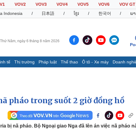
V1
VOV2
VOV3
VOV4
VOV5
VOV6
VOV GT
a Indonesia
/
日本語
/
ខ្មែរ
/
한국어
/
ພາ
Thứ Năm, ngày 6 tháng 8 năm 2026
Po
inh tế
Thị trường
Pháp luật
Thể thao
Ô tô - Xe máy
Doanh nghi
Thế giới
Multimedia
K
Quan sát
Video
B
Cuộc sống đó đây
Ảnh
K
Hồ sơ
E-Magazine
 nã pháo trong suốt 2 giờ đồng hồ
Infographic
Thể thao
Ô tô - Xe máy
D
ria bị nã pháo. Bộ Ngoại giao Nga đã lên án việc nã pháo n
Bóng đá
Ô tô
T