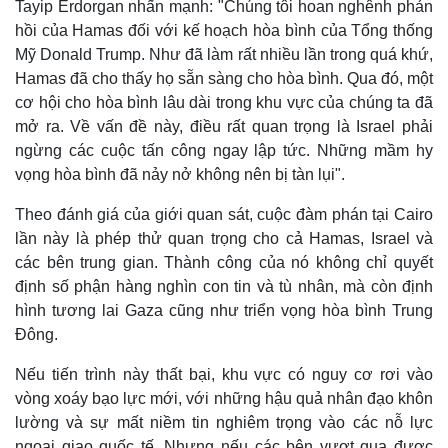
Tayip Erdorgan nhấn mạnh: "Chúng tôi hoan nghênh phản
hồi của Hamas đối với kế hoạch hòa bình của Tổng thống
Mỹ Donald Trump. Như đã làm rất nhiều lần trong quá khứ,
Hamas đã cho thấy họ sẵn sàng cho hòa bình. Qua đó, một
cơ hội cho hòa bình lâu dài trong khu vực của chúng ta đã
mở ra. Về vấn đề này, điều rất quan trọng là Israel phải
ngừng các cuộc tấn công ngay lập tức. Những mầm hy
vọng hòa bình đã nảy nở không nên bị tàn lụi".
Theo đánh giá của giới quan sát, cuộc đàm phán tại Cairo
lần này là phép thử quan trọng cho cả Hamas, Israel và
các bên trung gian. Thành công của nó không chỉ quyết
định số phận hàng nghìn con tin và tù nhân, mà còn định
hình tương lai Gaza cũng như triển vọng hòa bình Trung
Đông.
Nếu tiến trình này thất bại, khu vực có nguy cơ rơi vào
vòng xoáy bạo lực mới, với những hậu quả nhân đạo khôn
lường và sự mất niềm tin nghiêm trọng vào các nỗ lực
ngoại giao quốc tế. Nhưng nếu các bên vượt qua được