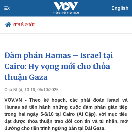
English
THẾ GIỚI
/
Đàm phán Hamas – Israel tại
Chính trị
Xã hội
Đảng
Tin 24h
Cairo: Hy vọng mới cho thỏa
Tổ chức nhân sự
Dự báo thời tiết
thuận Gaza
Quốc hội
Giáo dục
Nhận diện sự thật
Dấu ấn VOV
Việc làm
Chủ Nhật, 13:16, 05/10/2025
Biển đảo
VOV.VN - Theo kế hoạch, các phái đoàn Israel và
Hamas sẽ tiến hành những cuộc đàm phán gián tiếp
trong hai ngày 5-6/10 tại Cairo (Ai Cập), với mục tiêu
đạt được thỏa thuận trao đổi con tin và tù nhân, mở
đường cho tiến trình ngừng bắn tại Dải Gaza.