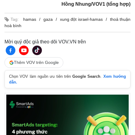
Giá cà phê
Hồng Nhung/VOV1 (tổng hợp)
Tag:
hamas
gaza
xung đột israel-hamas
thoả thuận
hoà bình
Mời quý độc giả theo dõi VOV.VN trên
Thêm VOV trên Google
Chọn VOV làm nguồn ưu tiên trên
Google Search
.
Xem hướng
dẫn.