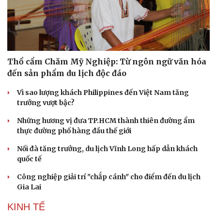
Thổ cẩm Chăm Mỹ Nghiệp: Từ ngôn ngữ văn hóa
đến sản phẩm du lịch độc đáo
Vì sao lượng khách Philippines đến Việt Nam tăng
trưởng vượt bậc?
Những hương vị đưa TP.HCM thành thiên đường ẩm
thực đường phố hàng đầu thế giới
Nối đà tăng trưởng, du lịch Vĩnh Long hấp dẫn khách
quốc tế
Du lịch
Podcast
Công nghiệp giải trí "chắp cánh" cho điểm đến du lịch
Tư vấn
Câu chuyện thời sự
Gia Lai
Săn Tour
Đọc truyện đêm khuya
check-in
Cửa sổ tình yêu
KINH TẾ
Kể chuyện cho bé