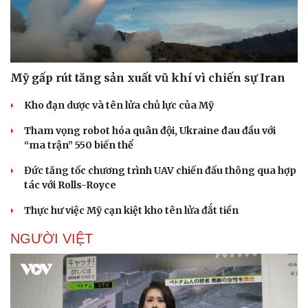
Mỹ gấp rút tăng sản xuất vũ khí vì chiến sự Iran
Kho đạn dược và tên lửa chủ lực của Mỹ
Sức khỏe
Đời sống
Dinh dưỡng - món ngon
Nhà đẹp
Tham vọng robot hóa quân đội, Ukraine đau đầu với
Cây thuốc
Blog
“ma trận” 550 biến thể
Sản phụ khoa
Tình yêu - Gia đình
Nhi khoa
Đức tăng tốc chương trình UAV chiến đấu thông qua hợp
Nam khoa
tác với Rolls-Royce
Làm đẹp - giảm cân
Thực hư việc Mỹ cạn kiệt kho tên lửa đắt tiền
Phòng mạch online
Ăn sạch sống khỏe
NGƯỜI VIỆT