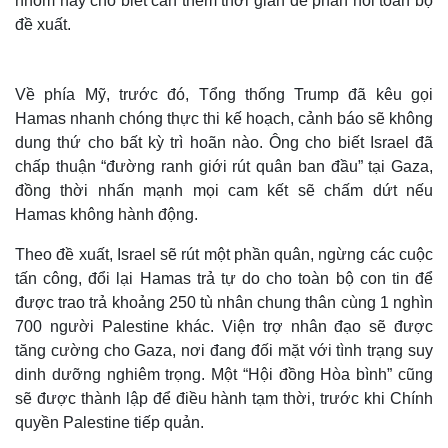
nhóm này cho biết cần thêm thời gian để phản hồi toàn bộ
đề xuất.
Về phía Mỹ, trước đó, Tổng thống Trump đã kêu gọi
Hamas nhanh chóng thực thi kế hoạch, cảnh báo sẽ không
dung thứ cho bất kỳ trì hoãn nào. Ông cho biết Israel đã
chấp thuận “đường ranh giới rút quân ban đầu” tại Gaza,
đồng thời nhấn mạnh mọi cam kết sẽ chấm dứt nếu
Hamas không hành động.
Theo đề xuất, Israel sẽ rút một phần quân, ngừng các cuộc
tấn công, đổi lại Hamas trả tự do cho toàn bộ con tin để
Thế giới
Multimedia
được trao trả khoảng 250 tù nhân chung thân cùng 1 nghìn
Quan sát
Video
700 người Palestine khác. Viện trợ nhân đạo sẽ được
Cuộc sống đó đây
Ảnh
tăng cường cho Gaza, nơi đang đối mặt với tình trạng suy
Hồ sơ
E-Magazine
dinh dưỡng nghiêm trọng. Một “Hội đồng Hòa bình” cũng
Infographic
sẽ được thành lập để điều hành tạm thời, trước khi Chính
quyền Palestine tiếp quản.