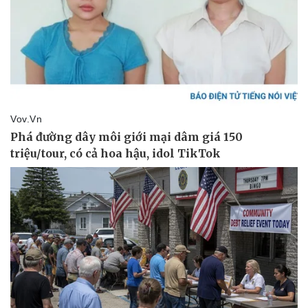
Vụ án
Vũ khí
Tin nóng
Việt Nam
Tư vấn luật
Phân tích