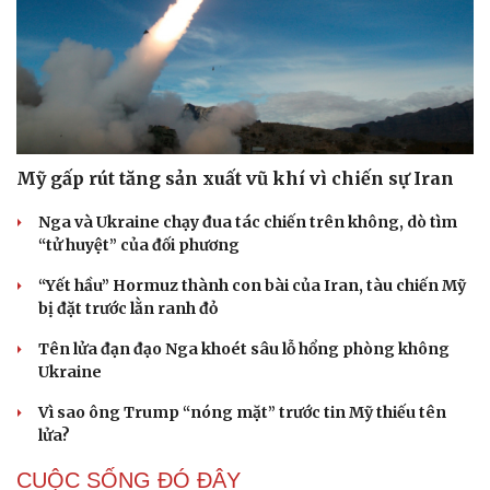
Mỹ gấp rút tăng sản xuất vũ khí vì chiến sự Iran
Nga và Ukraine chạy đua tác chiến trên không, dò tìm
“tử huyệt” của đối phương
“Yết hầu” Hormuz thành con bài của Iran, tàu chiến Mỹ
bị đặt trước lằn ranh đỏ
Tên lửa đạn đạo Nga khoét sâu lỗ hổng phòng không
Ukraine
Vì sao ông Trump “nóng mặt” trước tin Mỹ thiếu tên
lửa?
CUỘC SỐNG ĐÓ ĐÂY