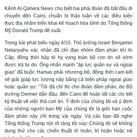
Kênh Al-Qahera News cho biết hai phái đoàn đã bắt đầu di
chuyển đến Cairo, chuẩn bị thảo luận về các điều kiện
thực địa nhằm triển khai kế hoạch hòa bình do Tổng thống
Mỹ Donald Trump đề xuất.
Trong bài phát biểu ngày 4/10, Thủ tướng Israel Benjamin
Netanyahu xác nhận đã chỉ đạo nhóm đàm phán tới Ai
Cập, đồng thời bày tỏ hy vọng toàn bộ con tin sẽ sớm
được trả tự do. Ông nhấn mạnh “áp lực quân sự và ngoại
giao” đã buộc Hamas phải nhượng bộ, đồng thời cam kết
sẽ giải giáp lực lượng này bằng cả biện pháp ngoại giao
hoặc quân sự: "Tôi đã chỉ thị cho đoàn đàm phán, do Bộ
trưởng Dermer dẫn đầu, đến Cairo để hoàn tất các chi tiết
kỹ thuật về việc thả con tin. Ý định của chúng tôi và ý định
của những người bạn Mỹ của chúng tôi là giới hạn cuộc
đàm phán này chỉ trong vài ngày. Và các bạn đã nghe
Tổng thống Trump nói rõ ràng tối nay: Chúng tôi sẽ không
dung thứ cho các chiến thuật trì hoãn, trì hoãn hoặc né