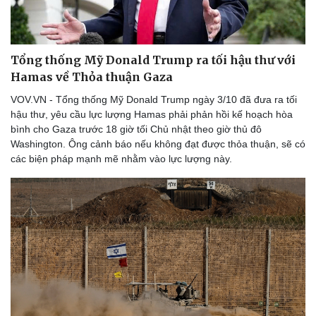
Tổng thống Mỹ Donald Trump ra tối hậu thư với
Doanh nghiệp
Công nghệ
Hamas về Thỏa thuận Gaza
Thông tin doanh nghiệp
Sành điệu
VOV.VN - Tổng thống Mỹ Donald Trump ngày 3/10 đã đưa ra tối
Doanh nghiệp 24h
Tin Công nghệ
hậu thư, yêu cầu lực lượng Hamas phải phản hồi kế hoạch hòa
Doanh nhân
Trải nghiệm
bình cho Gaza trước 18 giờ tối Chủ nhật theo giờ thủ đô
Vì cộng đồng
Chuyển đổi số
Washington. Ông cảnh báo nếu không đạt được thỏa thuận, sẽ có
các biện pháp mạnh mẽ nhằm vào lực lượng này.