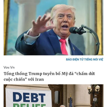
Thể thao
Ô tô - Xe máy
Bóng đá
Ô tô
Lịch thi đấu bóng đá
Xe máy
Thế giới thể thao
Tư vấn
eSports
Hậu trường