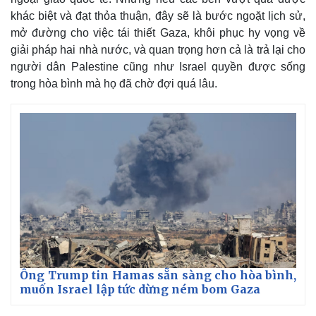
khác biệt và đạt thỏa thuận, đây sẽ là bước ngoặt lịch sử,
mở đường cho việc tái thiết Gaza, khôi phục hy vọng về
giải pháp hai nhà nước, và quan trọng hơn cả là trả lại cho
người dân Palestine cũng như Israel quyền được sống
trong hòa bình mà họ đã chờ đợi quá lâu.
Kinh tế
Thị trường
Bất động sản
Giá vàng
Ông Trump tin Hamas sẵn sàng cho hòa bình,
Khởi nghiệp
Tiêu dùng
muốn Israel lập tức dừng ném bom Gaza
Tỷ giá
Chứng khoán