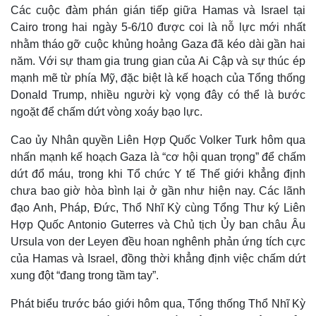
Các cuộc đàm phán gián tiếp giữa Hamas và Israel tại
Cairo trong hai ngày 5-6/10 được coi là nỗ lực mới nhất
nhằm tháo gỡ cuộc khủng hoảng Gaza đã kéo dài gần hai
năm. Với sự tham gia trung gian của Ai Cập và sự thúc ép
mạnh mẽ từ phía Mỹ, đặc biệt là kế hoạch của Tổng thống
Donald Trump, nhiều người kỳ vọng đây có thể là bước
ngoặt để chấm dứt vòng xoáy bạo lực.
Cao ủy Nhân quyền Liên Hợp Quốc Volker Turk hôm qua
nhấn mạnh kế hoạch Gaza là “cơ hội quan trọng” để chấm
dứt đổ máu, trong khi Tổ chức Y tế Thế giới khẳng định
chưa bao giờ hòa bình lại ở gần như hiện nay. Các lãnh
đạo Anh, Pháp, Đức, Thổ Nhĩ Kỳ cùng Tổng Thư ký Liên
Hợp Quốc Antonio Guterres và Chủ tịch Ủy ban châu Âu
Ursula von der Leyen đều hoan nghênh phản ứng tích cực
của Hamas và Israel, đồng thời khẳng định việc chấm dứt
xung đột “đang trong tầm tay”.
Phát biểu trước báo giới hôm qua, Tổng thống Thổ Nhĩ Kỳ