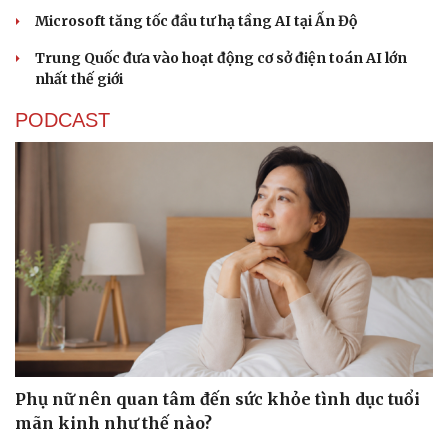
Microsoft tăng tốc đầu tư hạ tầng AI tại Ấn Độ
Trung Quốc đưa vào hoạt động cơ sở điện toán AI lớn
nhất thế giới
PODCAST
Văn hóa
Giải trí
Sân khấu - Điện ảnh
Nghệ sĩ
Văn học
Thời trang
Âm nhạc
Sao Việt
Di sản
Phụ nữ nên quan tâm đến sức khỏe tình dục tuổi
mãn kinh như thế nào?