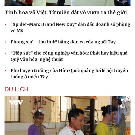
Tinh hoa võ Việt: Từ miền đất võ vươn ra thế giới
“Spider-Man: Brand New Day” dẫn đầu doanh số phòng
vé Mỹ
Phong slư - “thư tình” bằng dân ca của người Tày
“Tiếp sức” cho công nghiệp văn hóa: Phát huy hiệu quả
Quỹ Văn hóa, nghệ thuật
Phó huyện trưởng của Hàn Quốc quảng bá lễ hội truyền
thống ở miền Tây
DU LỊCH