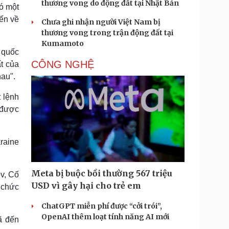
thương vong do động đất tại Nhật Bản
Có một
n ​​về
Chưa ghi nhận người Việt Nam bị
thương vong trong trận động đất tại
Kumamoto
 quốc
CÔNG NGHỆ
t của
hau".
 lệnh
 được
raine
Meta bị buộc bồi thường 567 triệu
v, Cố
USD vì gây hại cho trẻ em
 chức
ChatGPT miễn phí được “cởi trói”,
OpenAI thêm loạt tính năng AI mới
ã đến