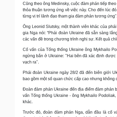
Cũng theo ông Medinsky, cuộc đàm phán tiếp theo s
thỏa thuận tương ứng về việc này. Cho đến lúc đó,
từng vị trí lãnh đạo tham gia đàm phán tương ứng"
Ông Leonid Slutsky, một thành viên khác của ph
gia Nga nói: “Phái đoàn Ukraine đã sẵn sàng lắng
các vấn đề trong chương trình nghị sự. Kết quả ch
Cố vấn của Tổng thống Ukraine ông Mykhailo Pod
ngừng bắn ở Ukraine: "Hai bên đã xác định được m
vạch ra".
Phái đoàn Ukraine ngày 28/2 đã đến biên giới U
bao gồm một số quan chức cấp cao nhưng không c
Đoàn đàm phán Ukraine đến địa điểm đàm phán bằ
vấn Tổng thống Ukraine - ông Mykhailo Podoliak
khác.
Trước đó, đoàn đàm phán Nga, dẫn đầu là cố vấ