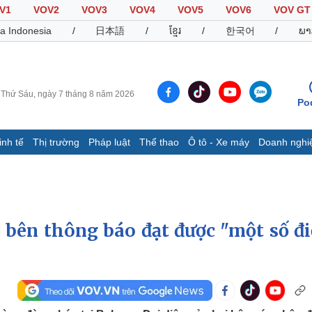
V1
VOV2
VOV3
VOV4
VOV5
VOV6
VOV GT
a Indonesia
/
日本語
/
ខ្មែរ
/
한국어
/
ພາ
Thứ Sáu, ngày 7 tháng 8 năm 2026
Po
inh tế
Thị trường
Pháp luật
Thể thao
Ô tô - Xe máy
Doanh nghi
Thế giới
Multimedia
K
Quan sát
Video
B
Cuộc sống đó đây
Ảnh
K
Hồ sơ
E-Magazine
bên thông báo đạt được "một số đ
Infographic
Thể thao
Ô tô - Xe máy
D
Bóng đá
Ô tô
T