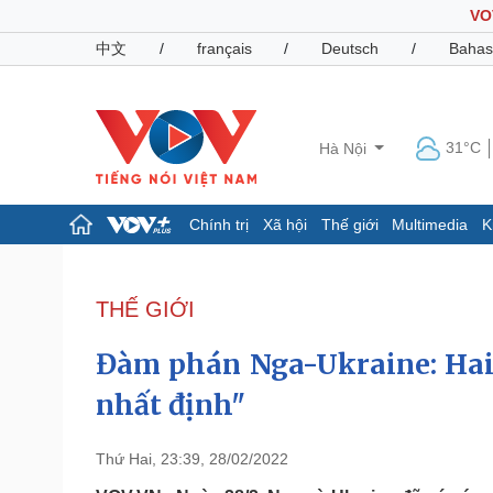
VO
中文
/
français
/
Deutsch
/
Bahas
31°C
Hà Nội
Chính trị
Xã hội
Thế giới
Multimedia
K
Chính trị
Xã hội
Đảng
Tin 24h
THẾ GIỚI
Tổ chức nhân sự
Dự báo thời tiết
Quốc hội
Giáo dục
Đàm phán Nga-Ukraine: Hai 
Nhận diện sự thật
Dấu ấn VOV
Việc làm
nhất định"
Biển đảo
Pháp luật
Quân sự - Quốc phòng
Thứ Hai, 23:39, 28/02/2022
Vụ án
Vũ khí