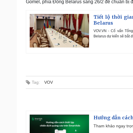
Gomel, phía Đông Belarus sáng 26/2 để chuẩn bị đ
Tiết lộ thời g
Belarus
VOV.VN - Cố vấn Tổng 
Belarus dự kiến sẽ bắt 
Tag:
VOV
Hướng dẫn cách
Tham khảo ngay trọn