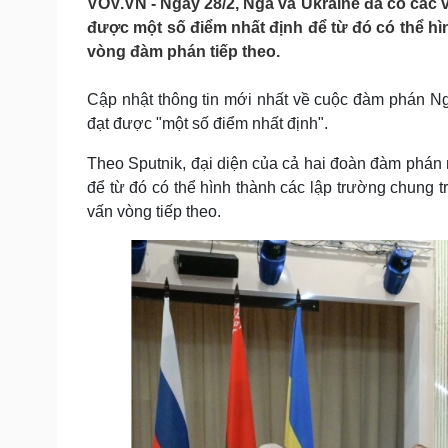
VOV.VN - Ngày 28/2, Nga và Ukraine đã có các v
Tin nóng
Việt Nam
được một số điểm nhất định để từ đó có thể hìn
Tư vấn luật
Phân tích
vòng đàm phán tiếp theo.
Cập nhật thông tin mới nhất về cuộc đàm phán Ng
Sức khỏe
Đời sống
đạt được "một số điểm nhất định".
Dinh dưỡng - món ngon
Nhà đẹp
Cây thuốc
Blog
Theo Sputnik, đại diện của cả hai đoàn đàm phán n
Sản phụ khoa
Tình yêu - Gia đình
để từ đó có thể hình thành các lập trường chung t
Nhi khoa
vấn vòng tiếp theo.
Nam khoa
Làm đẹp - giảm cân
Phòng mạch online
Ăn sạch sống khỏe
Cải chính