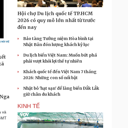
Hội chợ Du lịch quốc tế TP.HCM
2026 có quy mô lớn nhất từ trước
đến nay
Bảo tàng Tưởng niệm Hòa bình tại
Nhật Bản đón lượng khách kỷ lục
Du lịch biển Việt Nam: Muốn bứt phá
phải vượt khỏi lợi thế tự nhiên
Khách quốc tế đến Việt Nam 7 tháng
2026: Những con số nổi bật
Nhặt bỏ 'hạt sạn' để làng biển Đắk Lắk
giữ chân du khách
 Nga
KINH TẾ
a và
 GMT