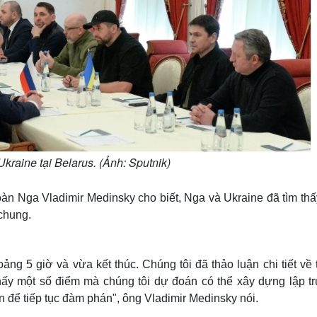
raine tại Belarus. (Ảnh: Sputnik)
àn Nga Vladimir Medinsky cho biết, Nga và Ukraine đã tìm thấ
 chung.
g 5 giờ và vừa kết thúc. Chúng tôi đã thảo luận chi tiết về 
thấy một số điểm mà chúng tôi dự đoán có thể xây dựng lập t
n để tiếp tục đàm phán", ông Vladimir Medinsky nói.