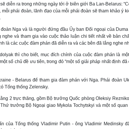
ẽ diễn ra trong những ngày tới ở biên giới Ba Lan-Belarus: “
 mỗi phái đoàn, lãnh đạo của mỗi phái đoàn sẽ tham khảo ý kiế
.
ái đoàn Nga và là người đứng đầu Ủy ban Đối ngoại của Duma
 nghe và tham gia vào cuộc thảo luận chi tiết nhất về bản chấ
ính là các cuộc đàm phán đã diễn ra và các bên đã lắng nghe n
olyak thì cho biết, mục đích chính của cuộc đàm phán là một
ột số chủ đề ưu tiên, trong đó “một số giải pháp nhất định đã
kraine - Belarus để tham gia đàm phán với Nga. Phái đoàn Uk
ó Tổng thống Zelensky.
ng 2 trực thăng, gồm Bộ trưởng Quốc phòng Oleksiy Rezniko
, Thứ trưởng Bộ Ngoại giao Mykola Tochytskyi và một số quan
n của Tổng thống Vladimir Putin - ông Vladimir Medinsky đ