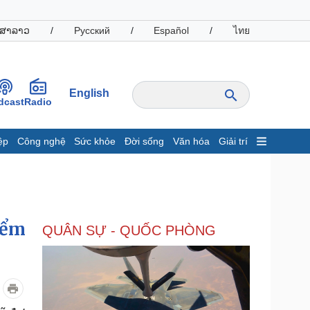
ສາລາວ
/
Русский
/
Español
/
ไทย
English
dcast
Radio
ệp
Công nghệ
Sức khỏe
Đời sống
Văn hóa
Giải trí
inh tế
Thị trường
ất động sản
Giá vàng
hởi nghiệp
Tiêu dùng
Tỷ giá
iểm
QUÂN SỰ - QUỐC PHÒNG
Chứng khoán
Giá cà phê
oanh nghiệp
Công nghệ
hông tin doanh nghiệp
Sành điệu