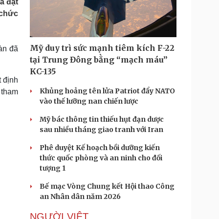
ã đạt
Doanh nghiệp 24h
Tin Công nghệ
 chức
Doanh nhân
Trải nghiệm
ì cộng đồng
Chuyển đổi số
Mỹ duy trì sức mạnh tiêm kích F-22
àn đã
u lịch
Podcast
tại Trung Đông bằng “mạch máu”
Tư vấn
Câu chuyện thời sự
KC-135
Săn Tour
Đọc truyện đêm khuya
t định
heck-in
Cửa sổ tình yêu
Khủng hoảng tên lửa Patriot đẩy NATO
i tham
Kể chuyện cho bé
vào thế lưỡng nan chiến lược
Hạt giống tâm hồn
Mỹ bác thông tin thiếu hụt đạn dược
sau nhiều tháng giao tranh với Iran
Phê duyệt Kế hoạch bồi dưỡng kiến
thức quốc phòng và an ninh cho đối
tượng 1
Bế mạc Vòng Chung kết Hội thao Công
an Nhân dân năm 2026
NGƯỜI VIỆT