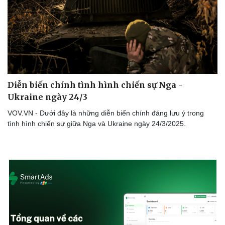
Doanh nghiệp
Công nghệ
Thông tin doanh nghiệp
Sành điệu
Doanh nghiệp 24h
Tin Công nghệ
Doanh nhân
Trải nghiệm
Diễn biến chính tình hình chiến sự Nga -
Vì cộng đồng
Chuyển đổi số
Ukraine ngày 24/3
VOV.VN - Dưới đây là những diễn biến chính đáng lưu ý trong
tình hình chiến sự giữa Nga và Ukraine ngày 24/3/2025.