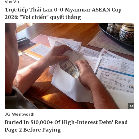
Thể thao
Ô tô - Xe máy
Bóng đá
Ô tô
Lịch thi đấu bóng đá
Xe máy
Thế giới thể thao
Tư vấn
eSports
Hậu trường