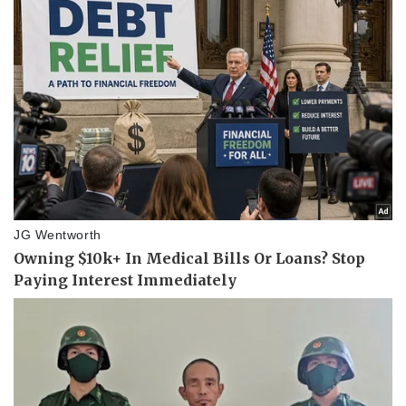
Vụ án
Vũ khí
Tin nóng
Việt Nam
Tư vấn luật
Phân tích