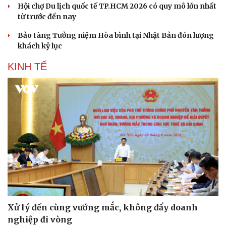
Hội chợ Du lịch quốc tế TP.HCM 2026 có quy mô lớn nhất
từ trước đến nay
Bảo tàng Tưởng niệm Hòa bình tại Nhật Bản đón lượng
khách kỷ lục
KINH TẾ
Du lịch
Podcast
Tư vấn
Câu chuyện thời sự
Săn Tour
Đọc truyện đêm khuya
Xử lý đến cùng vướng mắc, không đẩy doanh
check-in
Cửa sổ tình yêu
nghiệp đi vòng
Kể chuyện cho bé