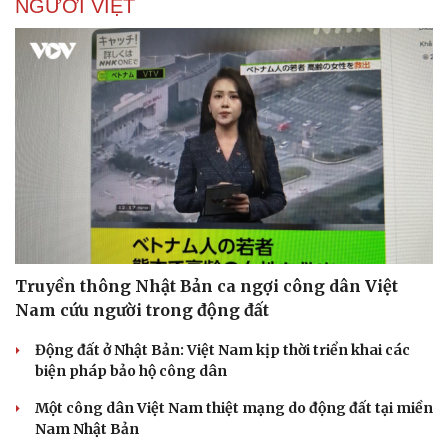
NGƯỜI VIỆT
Sức khỏe
Đời sống
Dinh dưỡng - món ngon
Nhà đẹp
Cây thuốc
Blog
Sản phụ khoa
Tình yêu - Gia đình
Nhi khoa
Nam khoa
Truyền thông Nhật Bản ca ngợi công dân Việt
Làm đẹp - giảm cân
Phòng mạch online
Nam cứu người trong động đất
Ăn sạch sống khỏe
Động đất ở Nhật Bản: Việt Nam kịp thời triển khai các
biện pháp bảo hộ công dân
Một công dân Việt Nam thiệt mạng do động đất tại miền
Nam Nhật Bản