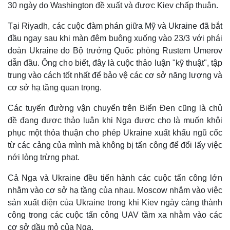
30 ngày do Washington đề xuất và được Kiev chấp thuận.
Tại Riyadh, các cuộc đàm phán giữa Mỹ và Ukraine đã bắt
đầu ngay sau khi màn đêm buông xuống vào 23/3 với phái
đoàn Ukraine do Bộ trưởng Quốc phòng Rustem Umerov
dẫn đầu. Ông cho biết, đây là cuộc thảo luận "kỹ thuật", tập
trung vào cách tốt nhất để bảo vệ các cơ sở năng lượng và
cơ sở hạ tầng quan trọng.
Các tuyến đường vận chuyển trên Biển Đen cũng là chủ
đề đang được thảo luận khi Nga được cho là muốn khôi
phục một thỏa thuận cho phép Ukraine xuất khẩu ngũ cốc
từ các cảng của mình mà không bị tấn công để đổi lấy việc
Thế giới
Multimedia
nới lỏng trừng phạt.
Quan sát
Video
Cuộc sống đó đây
Ảnh
Cả Nga và Ukraine đều tiến hành các cuộc tấn công lớn
Hồ sơ
E-Magazine
nhằm vào cơ sở hạ tầng của nhau. Moscow nhắm vào việc
Infographic
sản xuất điện của Ukraine trong khi Kiev ngày càng thành
công trong các cuộc tấn công UAV tầm xa nhằm vào các
cơ sở dầu mỏ của Nga.