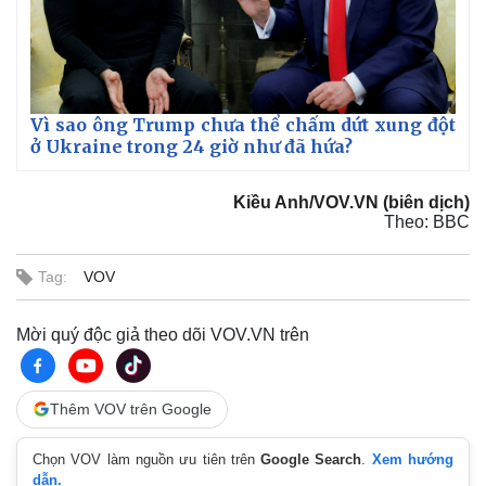
Vì sao ông Trump chưa thể chấm dứt xung đột
ở Ukraine trong 24 giờ như đã hứa?
Kiều Anh/VOV.VN (biên dịch)
Theo: BBC
Tag:
VOV
Mời quý độc giả theo dõi VOV.VN trên
Kinh tế
Thị trường
Bất động sản
Giá vàng
Thêm VOV trên Google
Khởi nghiệp
Tiêu dùng
Tỷ giá
Chọn VOV làm nguồn ưu tiên trên
Google Search
.
Xem hướng
Chứng khoán
dẫn.