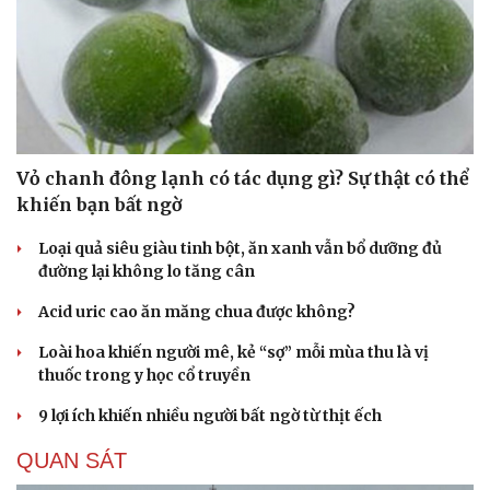
Vỏ chanh đông lạnh có tác dụng gì? Sự thật có thể
khiến bạn bất ngờ
Loại quả siêu giàu tinh bột, ăn xanh vẫn bổ dưỡng đủ
đường lại không lo tăng cân
Acid uric cao ăn măng chua được không?
Loài hoa khiến người mê, kẻ “sợ” mỗi mùa thu là vị
thuốc trong y học cổ truyền
9 lợi ích khiến nhiều người bất ngờ từ thịt ếch
QUAN SÁT
Cải chính