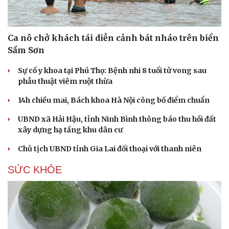
Ca nô chở khách tái diễn cảnh bát nháo trên biển
Sầm Sơn
Sự cố y khoa tại Phú Thọ: Bệnh nhi 8 tuổi tử vong sau
phẫu thuật viêm ruột thừa
14h chiều mai, Bách khoa Hà Nội công bố điểm chuẩn
UBND xã Hải Hậu, tỉnh Ninh Bình thông báo thu hồi đất
xây dựng hạ tầng khu dân cư
Chủ tịch UBND tỉnh Gia Lai đối thoại với thanh niên
SỨC KHỎE