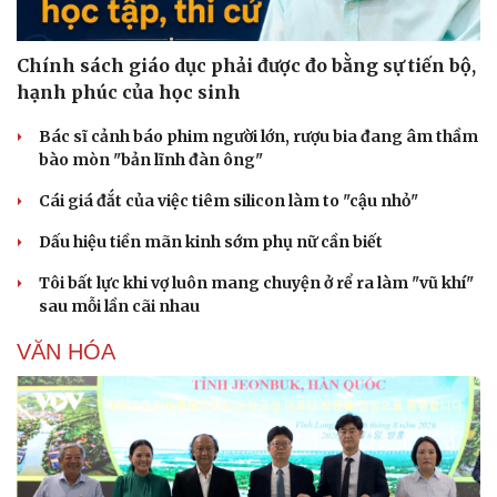
Chính sách giáo dục phải được đo bằng sự tiến bộ,
hạnh phúc của học sinh
Bác sĩ cảnh báo phim người lớn, rượu bia đang âm thầm
bào mòn "bản lĩnh đàn ông"
Cái giá đắt của việc tiêm silicon làm to "cậu nhỏ"
Dấu hiệu tiền mãn kinh sớm phụ nữ cần biết
Tôi bất lực khi vợ luôn mang chuyện ở rể ra làm "vũ khí"
sau mỗi lần cãi nhau
Văn hóa
Giải trí
VĂN HÓA
Sân khấu - Điện ảnh
Nghệ sĩ
Văn học
Thời trang
Âm nhạc
Sao Việt
Di sản