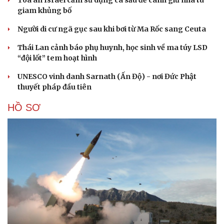
Tòa án Israel cấm sử dụng cá sấu để canh giữ nhà tù
giam khủng bố
Người di cư ngã gục sau khi bơi từ Ma Rốc sang Ceuta
Thái Lan cảnh báo phụ huynh, học sinh về ma túy LSD
“đội lốt” tem hoạt hình
UNESCO vinh danh Sarnath (Ấn Độ) - nơi Đức Phật
thuyết pháp đầu tiên
HỒ SƠ