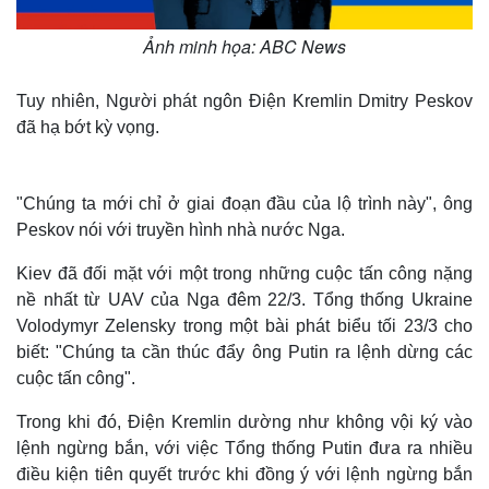
Ảnh minh họa: ABC News
Tuy nhiên, Người phát ngôn Điện Kremlin Dmitry Peskov
đã hạ bớt kỳ vọng.
"Chúng ta mới chỉ ở giai đoạn đầu của lộ trình này", ông
Peskov nói với truyền hình nhà nước Nga.
Kiev đã đối mặt với một trong những cuộc tấn công nặng
nề nhất từ UAV của Nga đêm 22/3. Tổng thống Ukraine
Volodymyr Zelensky trong một bài phát biểu tối 23/3 cho
biết: "Chúng ta cần thúc đẩy ông Putin ra lệnh dừng các
cuộc tấn công".
Trong khi đó, Điện Kremlin dường như không vội ký vào
lệnh ngừng bắn, với việc Tổng thống Putin đưa ra nhiều
điều kiện tiên quyết trước khi đồng ý với lệnh ngừng bắn