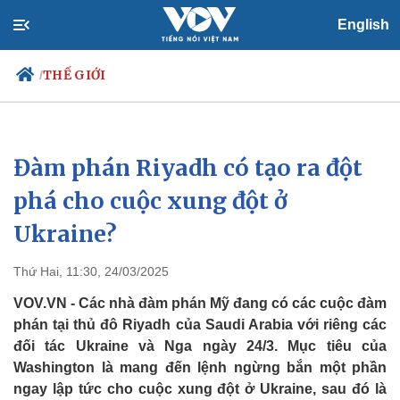
English
THẾ GIỚI
/
Đàm phán Riyadh có tạo ra đột
Chính trị
Xã hội
Đảng
Tin 24h
phá cho cuộc xung đột ở
Tổ chức nhân sự
Dự báo thời tiết
Ukraine?
Quốc hội
Giáo dục
Nhận diện sự thật
Dấu ấn VOV
Việc làm
Thứ Hai, 11:30, 24/03/2025
Biển đảo
VOV.VN - Các nhà đàm phán Mỹ đang có các cuộc đàm
phán tại thủ đô Riyadh của Saudi Arabia với riêng các
đối tác Ukraine và Nga ngày 24/3. Mục tiêu của
Washington là mang đến lệnh ngừng bắn một phần
ngay lập tức cho cuộc xung đột ở Ukraine, sau đó là