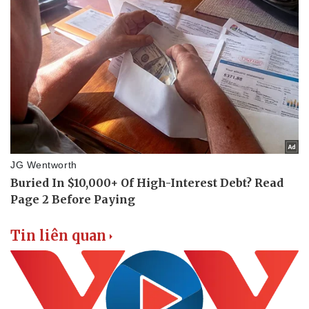
Thể thao
Ô tô - Xe máy
Bóng đá
Ô tô
Lịch thi đấu bóng đá
Xe máy
Thế giới thể thao
Tư vấn
eSports
Hậu trường
Tin liên quan