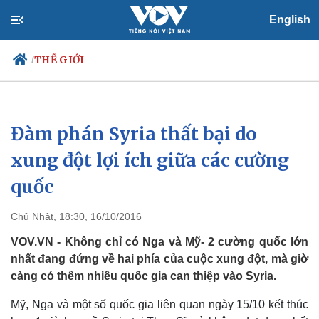
English
THẾ GIỚI
/
Đàm phán Syria thất bại do
Chính trị
Xã hội
Đảng
Tin 24h
xung đột lợi ích giữa các cường
Tổ chức nhân sự
Dự báo thời tiết
quốc
Quốc hội
Giáo dục
Nhận diện sự thật
Dấu ấn VOV
Việc làm
Chủ Nhật, 18:30, 16/10/2016
Biển đảo
VOV.VN - Không chỉ có Nga và Mỹ- 2 cường quốc lớn
nhất đang đứng về hai phía của cuộc xung đột, mà giờ
càng có thêm nhiều quốc gia can thiệp vào Syria.
Mỹ, Nga và một số quốc gia liên quan ngày 15/10 kết thúc