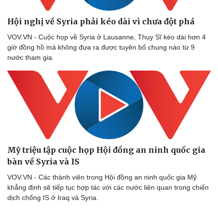
Hội nghị về Syria phải kéo dài vì chưa đột phá
VOV.VN - Cuộc họp về Syria ở Lausanne, Thụy Sĩ kéo dài hơn 4
Doanh nghiệp
Công nghệ
giờ đồng hồ mà không đưa ra được tuyên bố chung nào từ 9
nước tham gia.
Thông tin doanh nghiệp
Sành điệu
Doanh nghiệp 24h
Tin Công nghệ
Doanh nhân
Trải nghiệm
Vì cộng đồng
Chuyển đổi số
Mỹ triệu tập cuộc họp Hội đồng an ninh quốc gia
bàn về Syria và IS
VOV.VN - Các thành viên trong Hội đồng an ninh quốc gia Mỹ
khẳng định sẽ tiếp tục hợp tác với các nước liên quan trong chiến
dịch chống IS ở Iraq và Syria.