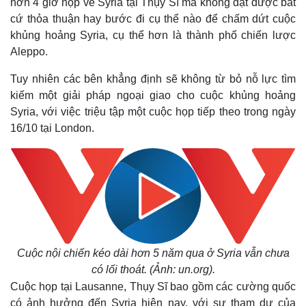
hơn 4 giờ họp về Syria tại Thụy Sĩ mà không đạt được bất
cứ thỏa thuận hay bước đi cụ thể nào để chấm dứt cuộc
khủng hoảng Syria, cụ thể hơn là thành phố chiến lược
Aleppo.
Tuy nhiên các bên khẳng định sẽ không từ bỏ nỗ lực tìm
kiếm một giải pháp ngoại giao cho cuộc khủng hoảng
Syria, với việc triệu tập một cuộc họp tiếp theo trong ngày
16/10 tại London.
Cuộc nội chiến kéo dài hơn 5 năm qua ở Syria vẫn chưa
có lối thoát. (Ảnh: un.org).
Cuộc họp tại Lausanne, Thụy Sĩ bao gồm các cường quốc
có ảnh hưởng đến Syria hiện nay, với sự tham dự của