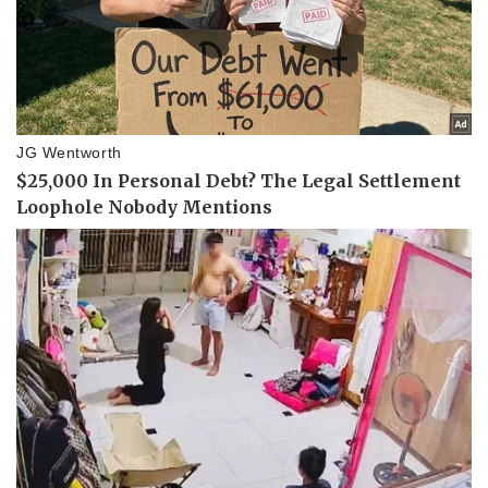
Vụ án
Vũ khí
Tin nóng
Việt Nam
Tư vấn luật
Phân tích