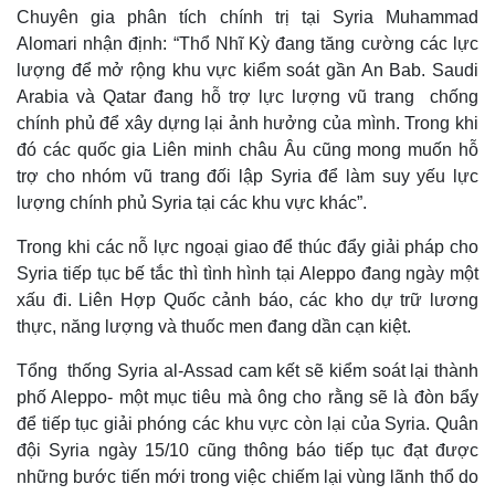
Chuyên gia phân tích chính trị tại Syria Muhammad
Alomari nhận định: “Thổ Nhĩ Kỳ đang tăng cường các lực
lượng để mở rộng khu vực kiểm soát gần An Bab. Saudi
Arabia và Qatar đang hỗ trợ lực lượng vũ trang chống
chính phủ để xây dựng lại ảnh hưởng của mình. Trong khi
đó các quốc gia Liên minh châu Âu cũng mong muốn hỗ
trợ cho nhóm vũ trang đối lập Syria để làm suy yếu lực
lượng chính phủ Syria tại các khu vực khác”.
Trong khi các nỗ lực ngoại giao để thúc đẩy giải pháp cho
Syria tiếp tục bế tắc thì tình hình tại Aleppo đang ngày một
xấu đi. Liên Hợp Quốc cảnh báo, các kho dự trữ lương
thực, năng lượng và thuốc men đang dần cạn kiệt.
Tổng thống Syria al-Assad cam kết sẽ kiểm soát lại thành
phố Aleppo- một mục tiêu mà ông cho rằng sẽ là đòn bẩy
để tiếp tục giải phóng các khu vực còn lại của Syria. Quân
đội Syria ngày 15/10 cũng thông báo tiếp tục đạt được
những bước tiến mới trong việc chiếm lại vùng lãnh thổ do