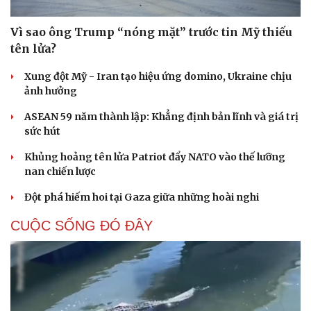
Vì sao ông Trump “nóng mặt” trước tin Mỹ thiếu
tên lửa?
Xung đột Mỹ - Iran tạo hiệu ứng domino, Ukraine chịu
ảnh hưởng
ASEAN 59 năm thành lập: Khẳng định bản lĩnh và giá trị
sức hút
Khủng hoảng tên lửa Patriot đẩy NATO vào thế lưỡng
nan chiến lược
Đột phá hiếm hoi tại Gaza giữa những hoài nghi
CUỘC SỐNG ĐÓ ĐÂY