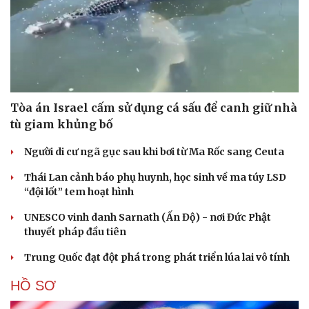
Tòa án Israel cấm sử dụng cá sấu để canh giữ nhà
tù giam khủng bố
Người di cư ngã gục sau khi bơi từ Ma Rốc sang Ceuta
Thái Lan cảnh báo phụ huynh, học sinh về ma túy LSD
“đội lốt” tem hoạt hình
UNESCO vinh danh Sarnath (Ấn Độ) - nơi Đức Phật
thuyết pháp đầu tiên
Trung Quốc đạt đột phá trong phát triển lúa lai vô tính
HỒ SƠ