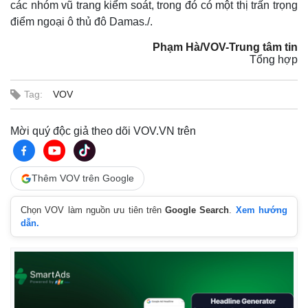
các nhóm vũ trang kiểm soát, trong đó có một thị trấn trọng
điểm ngoại ô thủ đô Damas./.
Phạm Hà/VOV-Trung tâm tin
Tổng hợp
Tag:
VOV
Mời quý độc giả theo dõi VOV.VN trên
Thêm VOV trên Google
Chọn VOV làm nguồn ưu tiên trên
Google Search
.
Xem hướng
dẫn.
Kinh tế
Thị trường
Bất động sản
Giá vàng
Khởi nghiệp
Tiêu dùng
Tỷ giá
Chứng khoán