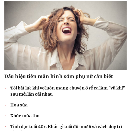
Dấu hiệu tiền mãn kinh sớm phụ nữ cần biết
Văn hóa
Giải trí
Tôi bất lực khi vợ luôn mang chuyện ở rể ra làm "vũ khí"
sau mỗi lần cãi nhau
Sân khấu - Điện ảnh
Nghệ sĩ
Văn học
Thời trang
Hoa sữa
Âm nhạc
Sao Việt
Di sản
Khúc mùa thu
Tình dục tuổi 40+: Khác gì tuổi đôi mươi và cách duy trì