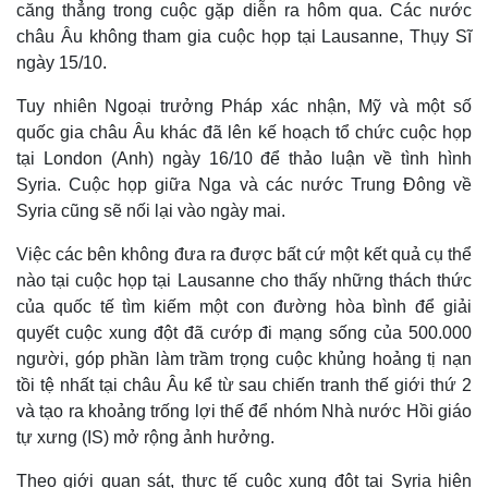
căng thẳng trong cuộc gặp diễn ra hôm qua. Các nước
châu Âu không tham gia cuộc họp tại Lausanne, Thụy Sĩ
ngày 15/10.
Tuy nhiên Ngoại trưởng Pháp xác nhận, Mỹ và một số
quốc gia châu Âu khác đã lên kế hoạch tổ chức cuộc họp
tại London (Anh) ngày 16/10 để thảo luận về tình hình
Syria. Cuộc họp giữa Nga và các nước Trung Đông về
Syria cũng sẽ nối lại vào ngày mai.
Việc các bên không đưa ra được bất cứ một kết quả cụ thể
nào tại cuộc họp tại Lausanne cho thấy những thách thức
của quốc tế tìm kiếm một con đường hòa bình để giải
Thế giới
Multimedia
quyết cuộc xung đột đã cướp đi mạng sống của 500.000
Quan sát
Video
người, góp phần làm trầm trọng cuộc khủng hoảng tị nạn
Cuộc sống đó đây
Ảnh
tồi tệ nhất tại châu Âu kể từ sau chiến tranh thế giới thứ 2
Hồ sơ
E-Magazine
và tạo ra khoảng trống lợi thế để nhóm Nhà nước Hồi giáo
Infographic
tự xưng (IS) mở rộng ảnh hưởng.
Theo giới quan sát, thực tế cuộc xung đột tại Syria hiện