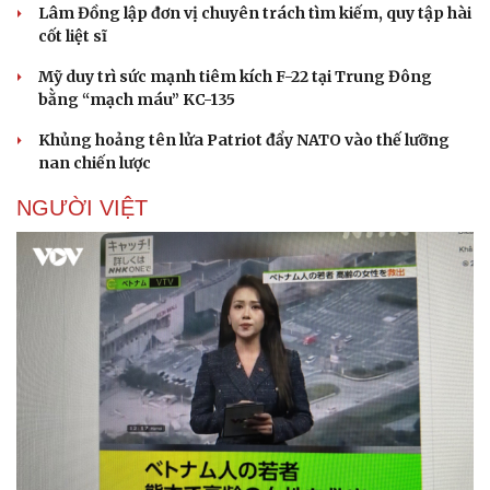
Lâm Đồng lập đơn vị chuyên trách tìm kiếm, quy tập hài
cốt liệt sĩ
Mỹ duy trì sức mạnh tiêm kích F-22 tại Trung Đông
bằng “mạch máu” KC-135
Khủng hoảng tên lửa Patriot đẩy NATO vào thế lưỡng
nan chiến lược
Sức khỏe
Đời sống
Dinh dưỡng - món ngon
Nhà đẹp
NGƯỜI VIỆT
Cây thuốc
Blog
Sản phụ khoa
Tình yêu - Gia đình
Nhi khoa
Nam khoa
Làm đẹp - giảm cân
Phòng mạch online
Ăn sạch sống khỏe