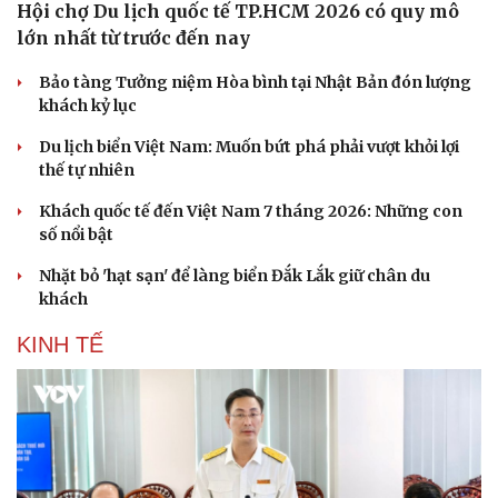
Hội chợ Du lịch quốc tế TP.HCM 2026 có quy mô
lớn nhất từ trước đến nay
Bảo tàng Tưởng niệm Hòa bình tại Nhật Bản đón lượng
khách kỷ lục
Du lịch biển Việt Nam: Muốn bứt phá phải vượt khỏi lợi
thế tự nhiên
Khách quốc tế đến Việt Nam 7 tháng 2026: Những con
số nổi bật
Nhặt bỏ 'hạt sạn' để làng biển Đắk Lắk giữ chân du
khách
KINH TẾ
Du lịch
Podcast
Tư vấn
Câu chuyện thời sự
Săn Tour
Đọc truyện đêm khuya
check-in
Cửa sổ tình yêu
Kể chuyện cho bé