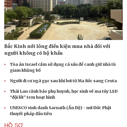
Cải chính
Bắc Kinh nới lỏng điều kiện mua nhà đối với
người không có hộ khẩu
Tòa án Israel cấm sử dụng cá sấu để canh giữ nhà tù
giam khủng bố
Người di cư ngã gục sau khi bơi từ Ma Rốc sang Ceuta
Thái Lan cảnh báo phụ huynh, học sinh về ma túy LSD
“đội lốt” tem hoạt hình
UNESCO vinh danh Sarnath (Ấn Độ) - nơi Đức Phật
thuyết pháp đầu tiên
HỒ SƠ