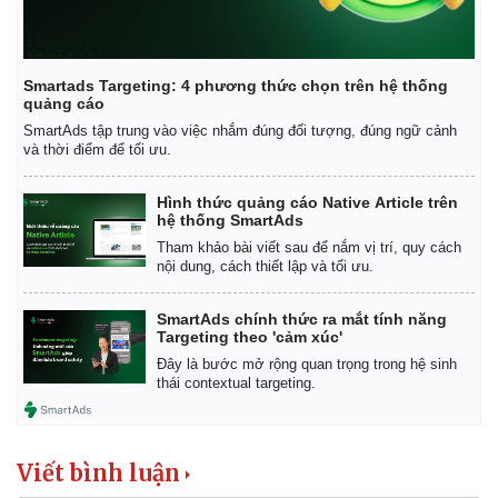
Smartads Targeting: 4 phương thức chọn trên hệ thống
quảng cáo
SmartAds tập trung vào việc nhắm đúng đối tượng, đúng ngữ cảnh
và thời điểm để tối ưu.
Hình thức quảng cáo Native Article trên
hệ thống SmartAds
Thế giới
Multimedia
Tham khảo bài viết sau để nắm vị trí, quy cách
Quan sát
Video
nội dung, cách thiết lập và tối ưu.
Cuộc sống đó đây
Ảnh
Hồ sơ
E-Magazine
SmartAds chính thức ra mắt tính năng
Infographic
Targeting theo 'cảm xúc'
Đây là bước mở rộng quan trọng trong hệ sinh
thái contextual targeting.
Viết bình luận