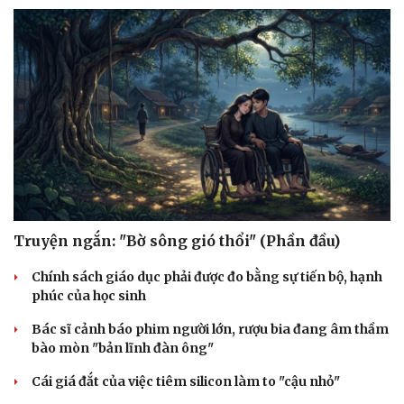
Sức khỏe
Đời sống
Dinh dưỡng - món ngon
Nhà đẹp
Cây thuốc
Blog
Sản phụ khoa
Tình yêu - Gia đình
Nhi khoa
Nam khoa
Làm đẹp - giảm cân
Phòng mạch online
Truyện ngắn: "Bờ sông gió thổi" (Phần đầu)
Ăn sạch sống khỏe
Chính sách giáo dục phải được đo bằng sự tiến bộ, hạnh
phúc của học sinh
Bác sĩ cảnh báo phim người lớn, rượu bia đang âm thầm
bào mòn "bản lĩnh đàn ông"
Cái giá đắt của việc tiêm silicon làm to "cậu nhỏ"