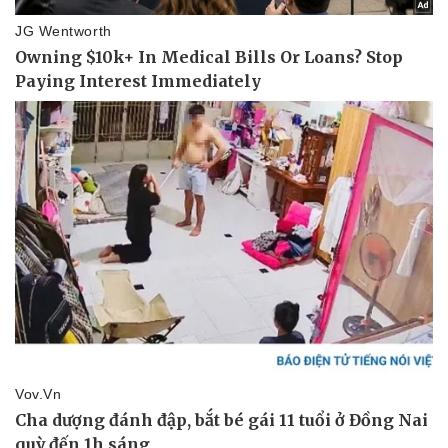
Kinh tế
Thị trường
Bất động sản
Giá vàng
Khởi nghiệp
Tiêu dùng
Tỷ giá
Chứng khoán
Giá cà phê