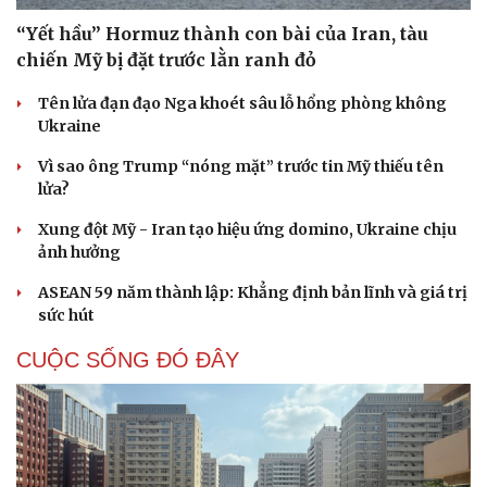
“Yết hầu” Hormuz thành con bài của Iran, tàu
chiến Mỹ bị đặt trước lằn ranh đỏ
Tên lửa đạn đạo Nga khoét sâu lỗ hổng phòng không
Ukraine
Vì sao ông Trump “nóng mặt” trước tin Mỹ thiếu tên
lửa?
Xung đột Mỹ - Iran tạo hiệu ứng domino, Ukraine chịu
ảnh hưởng
ASEAN 59 năm thành lập: Khẳng định bản lĩnh và giá trị
sức hút
CUỘC SỐNG ĐÓ ĐÂY