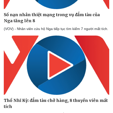
Số nạn nhân thiệt mạng trong vụ đắm tàu của
Nga tăng lên 8
(VOV) - Nhân viên cứu hộ Nga tiếp tục tìm kiếm 7 người mất tích.
Thể thao
Ô tô - Xe máy
Bóng đá
Ô tô
Lịch thi đấu bóng đá
Xe máy
Thế giới thể thao
Tư vấn
eSports
Hậu trường
Thổ Nhĩ Kỳ: đắm tàu chở hàng, 8 thuyền viên mất
tích