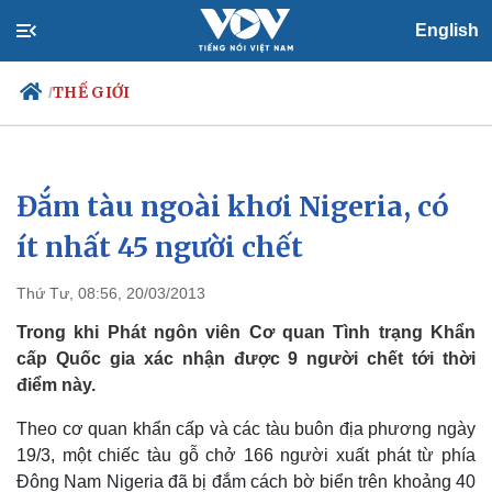
English
THẾ GIỚI
/
Đắm tàu ngoài khơi Nigeria, có
Chính trị
Xã hội
Đảng
Tin 24h
ít nhất 45 người chết
Tổ chức nhân sự
Dự báo thời tiết
Quốc hội
Giáo dục
Thứ Tư, 08:56, 20/03/2013
Nhận diện sự thật
Dấu ấn VOV
Việc làm
Trong khi Phát ngôn viên Cơ quan Tình trạng Khẩn
Biển đảo
cấp Quốc gia xác nhận được 9 người chết tới thời
điểm này.
Theo cơ quan khẩn cấp và các tàu buôn địa phương ngày
19/3, một chiếc tàu gỗ chở 166 người xuất phát từ phía
Đông Nam Nigeria đã bị đắm cách bờ biển trên khoảng 40