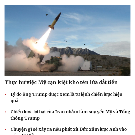
Thực hư việc Mỹ cạn kiệt kho tên lửa đắt tiền
Lý do ông Trump được xem là tư lệnh chiến lược hiệu
quả
Chiến lược lợi hại của Iran nhằm làm suy yếu Mỹ và Tổng
thống Trump
Chuyện gì sẽ xảy ra nếu phát xít Đức xâm lược Anh vào