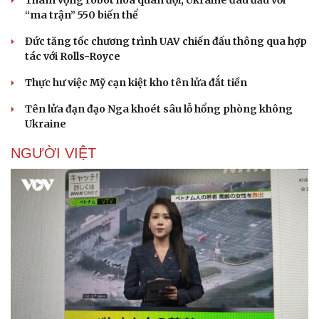
“ma trận” 550 biến thể
Đức tăng tốc chương trình UAV chiến đấu thông qua hợp
tác với Rolls-Royce
Thực hư việc Mỹ cạn kiệt kho tên lửa đắt tiền
Doanh nghiệp
Công nghệ
Thông tin doanh nghiệp
Sành điệu
Tên lửa đạn đạo Nga khoét sâu lỗ hổng phòng không
Doanh nghiệp 24h
Tin Công nghệ
Ukraine
Doanh nhân
Trải nghiệm
NGƯỜI VIỆT
Vì cộng đồng
Chuyển đổi số