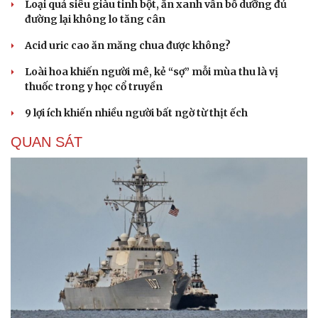
Loại quả siêu giàu tinh bột, ăn xanh vẫn bổ dưỡng đủ
đường lại không lo tăng cân
Acid uric cao ăn măng chua được không?
Loài hoa khiến người mê, kẻ “sợ” mỗi mùa thu là vị
thuốc trong y học cổ truyền
9 lợi ích khiến nhiều người bất ngờ từ thịt ếch
QUAN SÁT