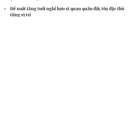
Đề xuất tăng tuổi nghỉ hưu sĩ quan quân đội, tùy đặc thù
từng vị trí
Đại tướng Phan Văn Giang: Cấp phép UAV phải gắn với
định danh để bảo vệ bầu trời
ĐBQH đề xuất nhiều giải pháp hoàn thiện Luật phòng
chống vũ khí hủy diệt hàng loạt
QUAN SÁT