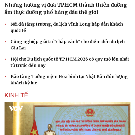
Những hương vị đưa TP.HCM thành thiên đường
ẩm thực đường phố hàng đầu thế giới
Nối đà tăng trưởng, du lịch Vĩnh Long hấp dẫn khách
quốc tế
Công nghiệp giải trí "chắp cánh" cho điểm đến du lịch
Văn hóa
Giải trí
Gia Lai
Sân khấu - Điện ảnh
Nghệ sĩ
Hội chợ Du lịch quốc tế TP.HCM 2026 có quy mô lớn nhất
Văn học
Thời trang
từ trước đến nay
Âm nhạc
Sao Việt
Di sản
Bảo tàng Tưởng niệm Hòa bình tại Nhật Bản đón lượng
khách kỷ lục
KINH TẾ