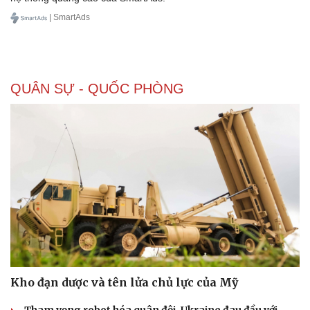
| SmartAds
QUÂN SỰ - QUỐC PHÒNG
Kho đạn dược và tên lửa chủ lực của Mỹ
Tham vọng robot hóa quân đội, Ukraine đau đầu với