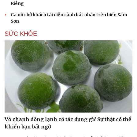
Riêng
Ca nô chở khách tái diễn cảnh bát nháo trên biển Sầm
Sơn
SỨC KHỎE
Du lịch
Podcast
Tư vấn
Câu chuyện thời sự
Săn Tour
Đọc truyện đêm khuya
check-in
Cửa sổ tình yêu
Kể chuyện cho bé
Hạt giống tâm hồn
Vỏ chanh đông lạnh có tác dụng gì? Sự thật có thể
khiến bạn bất ngờ