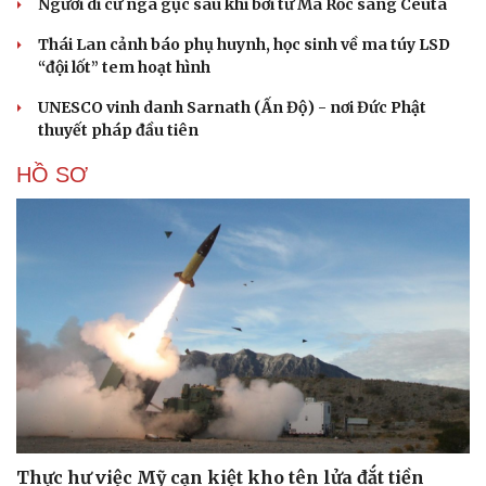
Người di cư ngã gục sau khi bơi từ Ma Rốc sang Ceuta
Thái Lan cảnh báo phụ huynh, học sinh về ma túy LSD
“đội lốt” tem hoạt hình
UNESCO vinh danh Sarnath (Ấn Độ) - nơi Đức Phật
thuyết pháp đầu tiên
HỒ SƠ
Thực hư việc Mỹ cạn kiệt kho tên lửa đắt tiền