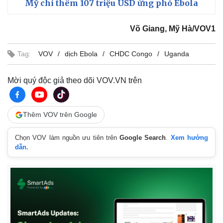
Mỹ chi thêm 107 triệu USD ứng phó Ebola
Võ Giang, Mỹ Hà/VOV1
Tag:
VOV
dịch Ebola
CHDC Congo
Uganda
Mời quý độc giả theo dõi VOV.VN trên
Thêm VOV trên Google
Chọn VOV làm nguồn ưu tiên trên
Google Search
.
Xem hướng
dẫn.
Kinh tế
Thị trường
Bất động sản
Giá vàng
Khởi nghiệp
Tiêu dùng
Tỷ giá
Chứng khoán