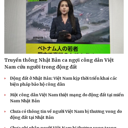
Sức khỏe
Đời sống
Dinh dưỡng - món ngon
Nhà đẹp
Cây thuốc
Blog
Truyền thông Nhật Bản ca ngợi công dân Việt
Sản phụ khoa
Tình yêu - Gia đình
Nam cứu người trong động đất
Nhi khoa
Nam khoa
Động đất ở Nhật Bản: Việt Nam kịp thời triển khai các
Làm đẹp - giảm cân
biện pháp bảo hộ công dân
Phòng mạch online
Ăn sạch sống khỏe
Một công dân Việt Nam thiệt mạng do động đất tại miền
Nam Nhật Bản
Chưa có thông tin về người Việt Nam bị thương vong do
động đất tại Nhật Bản