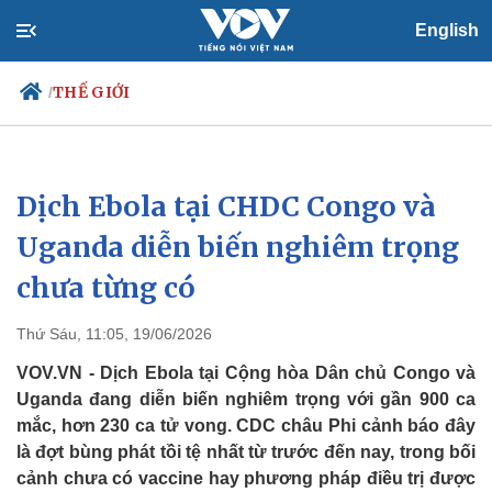
English
THẾ GIỚI
/
Dịch Ebola tại CHDC Congo và
Chính trị
Xã hội
Đảng
Tin 24h
Uganda diễn biến nghiêm trọng
Tổ chức nhân sự
Dự báo thời tiết
chưa từng có
Quốc hội
Giáo dục
Nhận diện sự thật
Dấu ấn VOV
Việc làm
Thứ Sáu, 11:05, 19/06/2026
Biển đảo
VOV.VN - Dịch Ebola tại Cộng hòa Dân chủ Congo và
Uganda đang diễn biến nghiêm trọng với gần 900 ca
mắc, hơn 230 ca tử vong. CDC châu Phi cảnh báo đây
là đợt bùng phát tồi tệ nhất từ trước đến nay, trong bối
cảnh chưa có vaccine hay phương pháp điều trị được