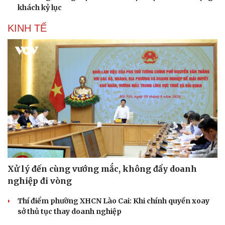
khách kỷ lục
KINH TẾ
Xử lý đến cùng vướng mắc, không đẩy doanh
Du lịch
Podcast
nghiệp đi vòng
Tư vấn
Câu chuyện thời sự
Thí điểm phường XHCN Lào Cai: Khi chính quyền xoay
Săn Tour
Đọc truyện đêm khuya
sở thủ tục thay doanh nghiệp
check-in
Cửa sổ tình yêu
Kể chuyện cho bé