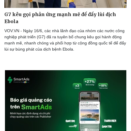
G7 kêu gọi phản ứng mạnh mẽ để đẩy lùi dịch
Ebola
Doanh nghiệp
Công nghệ
VOV.VN - Ngày 16/6, các nhà lãnh đạo của nhóm các nước công
Thông tin doanh nghiệp
Sành điệu
nghiệp phát triển (G7) đã ra tuyên bố chung kêu gọi hành động
Doanh nghiệp 24h
Tin Công nghệ
mạnh mẽ, nhanh chóng và phối hợp từ cộng đồng quốc tế để đẩy
Doanh nhân
Trải nghiệm
lùi sự bùng phát của dịch bệnh Ebola.
Vì cộng đồng
Chuyển đổi số