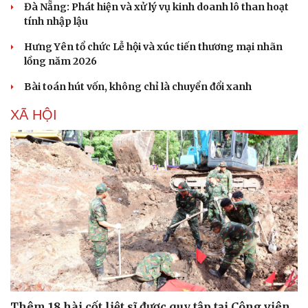
Đà Nẵng: Phát hiện và xử lý vụ kinh doanh lô than hoạt
Hạt giống tâm hồn
tính nhập lậu
Hưng Yên tổ chức Lễ hội và xúc tiến thương mại nhãn
lồng năm 2026
Bài toán hút vốn, không chỉ là chuyển đổi xanh
XÃ HỘI
Thêm 18 hài cốt liệt sĩ được quy tập tại Công viên