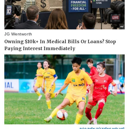
Vụ án
Vũ khí
Tin nóng
Việt Nam
Tư vấn luật
Phân tích