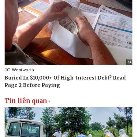
Thể thao
Ô tô - Xe máy
Bóng đá
Ô tô
Lịch thi đấu bóng đá
Xe máy
Thế giới thể thao
Tư vấn
eSports
Hậu trường
Tin liên quan