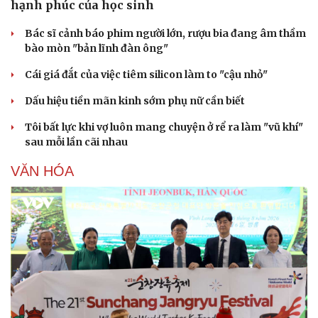
hạnh phúc của học sinh
Bác sĩ cảnh báo phim người lớn, rượu bia đang âm thầm
bào mòn "bản lĩnh đàn ông"
Cái giá đắt của việc tiêm silicon làm to "cậu nhỏ"
Dấu hiệu tiền mãn kinh sớm phụ nữ cần biết
Tôi bất lực khi vợ luôn mang chuyện ở rể ra làm "vũ khí"
sau mỗi lần cãi nhau
VĂN HÓA
Văn hóa
Giải trí
Sân khấu - Điện ảnh
Nghệ sĩ
Văn học
Thời trang
Âm nhạc
Sao Việt
Di sản