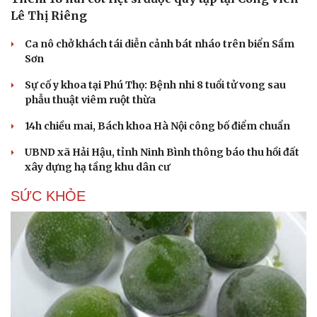
Lê Thị Riêng
Ca nô chở khách tái diễn cảnh bát nháo trên biển Sầm
Sơn
Sự cố y khoa tại Phú Thọ: Bệnh nhi 8 tuổi tử vong sau
phẫu thuật viêm ruột thừa
14h chiều mai, Bách khoa Hà Nội công bố điểm chuẩn
UBND xã Hải Hậu, tỉnh Ninh Bình thông báo thu hồi đất
xây dựng hạ tầng khu dân cư
SỨC KHỎE