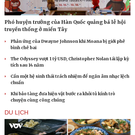
Phó huyện trưởng của Hàn Quốc quảng bá lễ hội
truyền thống ở miền Tây
Phản ứng của Dwayne Johnson khi Moana bị giới phê
bình chê bai
The Odyssey vượt 1 tỷ USD, Christopher Nolan tái lập kỳ
tích sau 14 năm
Cần một hệ sinh thái trách nhiệm để ngăn âm nhạc lệch
chuẩn
Khi bảo tàng đưa hiện vật bước ra khỏi tủ kính trò
chuyện cùng công chúng
DU LỊCH