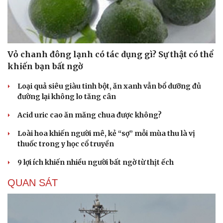
Vỏ chanh đông lạnh có tác dụng gì? Sự thật có thể
khiến bạn bất ngờ
Loại quả siêu giàu tinh bột, ăn xanh vẫn bổ dưỡng đủ
đường lại không lo tăng cân
Acid uric cao ăn măng chua được không?
Loài hoa khiến người mê, kẻ “sợ” mỗi mùa thu là vị
thuốc trong y học cổ truyền
9 lợi ích khiến nhiều người bất ngờ từ thịt ếch
QUAN SÁT
Cải chính