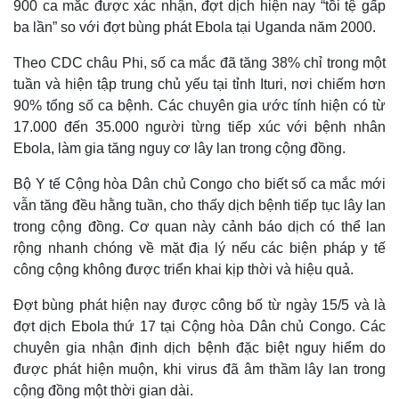
900 ca mắc được xác nhận, đợt dịch hiện nay “tồi tệ gấp
ba lần” so với đợt bùng phát Ebola tại Uganda năm 2000.
Theo CDC châu Phi, số ca mắc đã tăng 38% chỉ trong một
tuần và hiện tập trung chủ yếu tại tỉnh Ituri, nơi chiếm hơn
90% tổng số ca bệnh. Các chuyên gia ước tính hiện có từ
17.000 đến 35.000 người từng tiếp xúc với bệnh nhân
Ebola, làm gia tăng nguy cơ lây lan trong cộng đồng.
Bộ Y tế Cộng hòa Dân chủ Congo cho biết số ca mắc mới
vẫn tăng đều hằng tuần, cho thấy dịch bệnh tiếp tục lây lan
trong cộng đồng. Cơ quan này cảnh báo dịch có thể lan
rộng nhanh chóng về mặt địa lý nếu các biện pháp y tế
Thế giới
Multimedia
công cộng không được triển khai kịp thời và hiệu quả.
Quan sát
Video
Cuộc sống đó đây
Ảnh
Đợt bùng phát hiện nay được công bố từ ngày 15/5 và là
Hồ sơ
E-Magazine
đợt dịch Ebola thứ 17 tại Cộng hòa Dân chủ Congo. Các
Infographic
chuyên gia nhận định dịch bệnh đặc biệt nguy hiểm do
được phát hiện muộn, khi virus đã âm thầm lây lan trong
cộng đồng một thời gian dài.