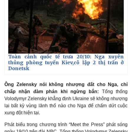
Toàn cảnh quốc tế trưa 20/10: Nga xuyên
thủng phòng tuyến Kiev,cô lập 2 thị trấn ở
Donetsk
Ông Zelensky nói không nhượng đất cho Nga, chỉ
chấp nhận đàm phán khi ngừng bắn:
Tổng thống
Volodymyr Zelensky khẳng định Ukraine sẽ không nhượng
lại bất kỳ vùng lãnh thổ nào cho Nga để chấm dứt cuộc
xung đột hiện tại.
Phát biểu trong chương trình “Meet the Press” phát sóng
ngày 19/10 trên đài NBC, Tổng thống Volodymyr Zelensky