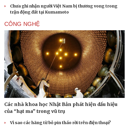
Chưa ghi nhận người Việt Nam bị thương vong trong
trận động đất tại Kumamoto
CÔNG NGHỆ
Văn hóa
Giải trí
Sân khấu - Điện ảnh
Nghệ sĩ
Văn học
Thời trang
Các nhà khoa học Nhật Bản phát hiện dấu hiệu
Âm nhạc
Sao Việt
của “hạt ma” trong vũ trụ
Di sản
Vì sao các hãng từ bỏ pin tháo rời trên điện thoại?