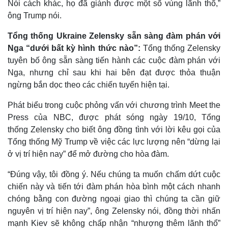
Nói cách khác, họ đã giành được một số vùng lãnh thổ,”
Giá cà phê
ông Trump nói.
Tổng thống Ukraine Zelensky sẵn sàng đàm phán với
Nga “dưới bất kỳ hình thức nào”:
Tổng thống Zelensky
tuyên bố ông sẵn sàng tiến hành các cuộc đàm phán với
Nga, nhưng chỉ sau khi hai bên đạt được thỏa thuận
ngừng bắn dọc theo các chiến tuyến hiện tại.
Phát biểu trong cuộc phỏng vấn với chương trình Meet the
Press của NBC, được phát sóng ngày 19/10, Tổng
thống Zelensky cho biết ông đồng tình với lời kêu gọi của
Tổng thống Mỹ Trump về việc các lực lượng nên “dừng lại
ở vị trí hiện nay” để mở đường cho hòa đàm.
“Đúng vậy, tôi đồng ý. Nếu chúng ta muốn chấm dứt cuộc
chiến này và tiến tới đàm phán hòa bình một cách nhanh
chóng bằng con đường ngoại giao thì chúng ta cần giữ
nguyên vị trí hiện nay”, ông Zelensky nói, đồng thời nhấn
mạnh Kiev sẽ không chấp nhận “nhượng thêm lãnh thổ”