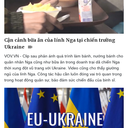
Doanh nghiệp
Công nghệ
Thông tin doanh nghiệp
Sành điệu
Cận cảnh bữa ăn của lính Nga tại chiến trường
Doanh nghiệp 24h
Tin Công nghệ
Ukraine
Doanh nhân
Trải nghiệm
Vì cộng đồng
Chuyển đổi số
VOV.VN - Clip sau phản ánh quá trình làm bánh, nướng bánh cho
quân nhân Nga cũng như bữa ăn trong doanh trại dã chiến Nga
thời xung đột vũ trang với Ukraine. Video cũng cho thấy giường
ngủ của lính Nga. Công tác hậu cần luôn đóng vai trò quan trọng
trong hoạt động quân sự, bảo đảm sức chiến đấu của binh sĩ.