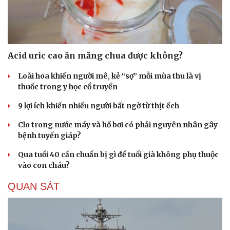
Acid uric cao ăn măng chua được không?
Loài hoa khiến người mê, kẻ “sợ” mỗi mùa thu là vị
thuốc trong y học cổ truyền
9 lợi ích khiến nhiều người bất ngờ từ thịt ếch
Clo trong nước máy và hồ bơi có phải nguyên nhân gây
bệnh tuyến giáp?
Qua tuổi 40 cần chuẩn bị gì để tuổi già không phụ thuộc
vào con cháu?
QUAN SÁT