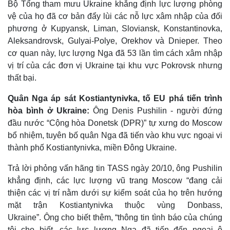
Bộ Tổng tham mưu Ukraine khẳng định lực lượng phòng
vệ của họ đã cơ bản đẩy lùi các nỗ lực xâm nhập của đối
phương ở Kupyansk, Liman, Sloviansk, Konstantinovka,
Aleksandrovsk, Gulyai-Polye, Orekhov và Dnieper. Theo
cơ quan này, lực lượng Nga đã 53 lần tìm cách xâm nhập
vị trí của các đơn vị Ukraine tại khu vực Pokrovsk nhưng
thất bại.
Quân Nga áp sát Kostiantynivka, tố EU phá tiến trình
hòa bình ở Ukraine:
Ông Denis Pushilin - người đứng
đầu nước “Cộng hòa Donetsk (DPR)” tự xưng do Moscow
bổ nhiệm, tuyên bố quân Nga đã tiến vào khu vực ngoại vi
thành phố Kostiantynivka, miền Đông Ukraine.
Thế giới
Multimedia
Quan sát
Video
Trả lời phỏng vấn hãng tin TASS ngày 20/10, ông Pushilin
Cuộc sống đó đây
Ảnh
khẳng định, các lực lượng vũ trang Moscow “đang cải
Hồ sơ
E-Magazine
thiện các vị trí nằm dưới sự kiểm soát của họ trên hướng
Infographic
mặt trận Kostiantynivka thuộc vùng Donbass,
Ukraine”. Ông cho biết thêm, “thông tin tình báo của chúng
tôi cho biết, các lực lượng Nga đã tiến đến ngoại ô