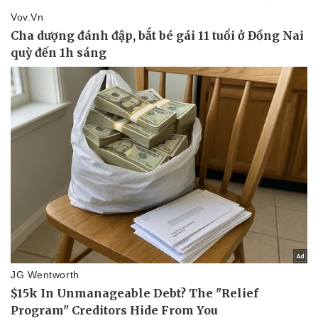
Thể thao
Ô tô - Xe máy
Bóng đá
Ô tô
Lịch thi đấu bóng đá
Xe máy
Thế giới thể thao
Tư vấn
eSports
Hậu trường