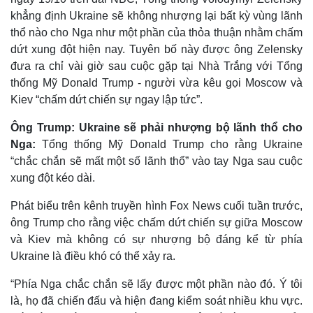
khẳng định Ukraine sẽ không nhượng lại bất kỳ vùng lãnh
thổ nào cho Nga như một phần của thỏa thuận nhằm chấm
dứt xung đột hiện nay. Tuyên bố này được ông Zelensky
đưa ra chỉ vài giờ sau cuộc gặp tại Nhà Trắng với Tổng
thống Mỹ Donald Trump - người vừa kêu gọi Moscow và
Kiev “chấm dứt chiến sự ngay lập tức”.
Ông Trump: Ukraine sẽ phải nhượng bộ lãnh thổ cho
Nga:
Tổng thống Mỹ Donald Trump cho rằng Ukraine
“chắc chắn sẽ mất một số lãnh thổ” vào tay Nga sau cuộc
xung đột kéo dài.
Phát biểu trên kênh truyền hình Fox News cuối tuần trước,
ông Trump cho rằng việc chấm dứt chiến sự giữa Moscow
và Kiev mà không có sự nhượng bộ đáng kể từ phía
Kinh tế
Thị trường
Ukraine là điều khó có thể xảy ra.
Bất động sản
Giá vàng
Khởi nghiệp
Tiêu dùng
“Phía Nga chắc chắn sẽ lấy được một phần nào đó. Ý tôi
Tỷ giá
là, họ đã chiến đấu và hiện đang kiểm soát nhiều khu vực.
Chứng khoán