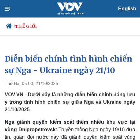
English
THẾ GIỚI
/
Diễn biến chính tình hình chiến
Chính trị
Xã hội
Đảng
Tin 24h
sự Nga - Ukraine ngày 21/10
Tổ chức nhân sự
Dự báo thời tiết
Quốc hội
Giáo dục
Thứ Ba, 05:00, 21/10/2025
Nhận diện sự thật
Dấu ấn VOV
Việc làm
VOV.VN - Dưới đây là những diễn biến chính đáng lưu
Biển đảo
ý trong tình hình chiến sự giữa Nga và Ukraine ngày
21/10/2025.
Nga giành quyền kiểm soát thêm nhiều khu vực tại
vùng Dnipropetrovsk:
Truyền thông Nga ngày 19/10 đưa
tin, quân đội nước này đã giành quyền kiểm soát vùng