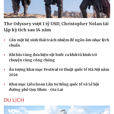
The Odyssey vượt 1 tỷ USD, Christopher Nolan tái
lập kỳ tích sau 14 năm
Cần một hệ sinh thái trách nhiệm để ngăn âm nhạc lệch
chuẩn
Khi bảo tàng đưa hiện vật bước ra khỏi tủ kính trò
chuyện cùng công chúng
Ấn tượng khai mạc Festival võ thuật quốc tế Hà Nội năm
2026
Khai mạc Liên hoan Lân Sư Rồng quốc tế và Lễ hội
đường phố Quy Nhơn - Gia Lai
Du lịch
Podcast
Tư vấn
Câu chuyện thời sự
DU LỊCH
Săn Tour
Đọc truyện đêm khuya
check-in
Cửa sổ tình yêu
Kể chuyện cho bé