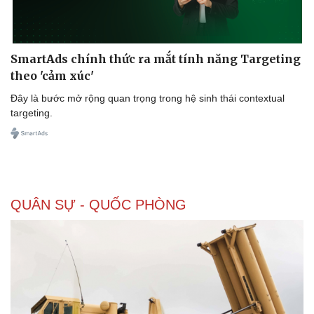
SmartAds chính thức ra mắt tính năng Targeting
theo 'cảm xúc'
Đây là bước mở rộng quan trọng trong hệ sinh thái contextual
Sức khỏe
Đời sống
targeting.
Dinh dưỡng - món ngon
Nhà đẹp
Cây thuốc
Blog
Sản phụ khoa
Tình yêu - Gia đình
Nhi khoa
Nam khoa
Làm đẹp - giảm cân
QUÂN SỰ - QUỐC PHÒNG
Phòng mạch online
Ăn sạch sống khỏe