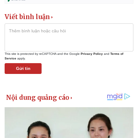
Vụ án
Vũ khí
Tin nóng
Việt Nam
Tư vấn luật
Phân tích
Viết bình luận
This site is protected by reCAPTCHA and the Google
Privacy Policy
and
Terms of
Service
apply.
Gửi tin