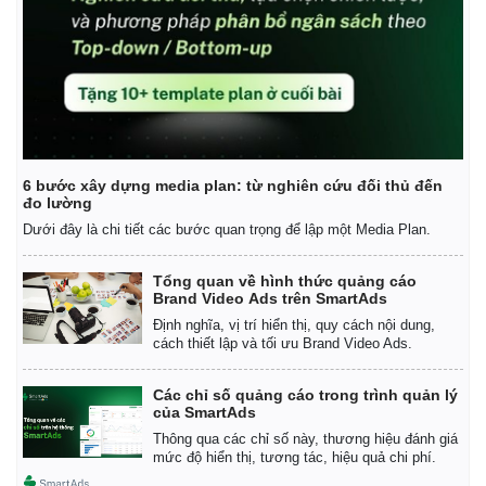
6 bước xây dựng media plan: từ nghiên cứu đối thủ đến
đo lường
Dưới đây là chi tiết các bước quan trọng để lập một Media Plan.
Tổng quan về hình thức quảng cáo
Brand Video Ads trên SmartAds
Định nghĩa, vị trí hiển thị, quy cách nội dung,
cách thiết lập và tối ưu Brand Video Ads.
Các chỉ số quảng cáo trong trình quản lý
của SmartAds
Thông qua các chỉ số này, thương hiệu đánh giá
mức độ hiển thị, tương tác, hiệu quả chi phí.
Pháp luật
Quân sự - Quốc phòng