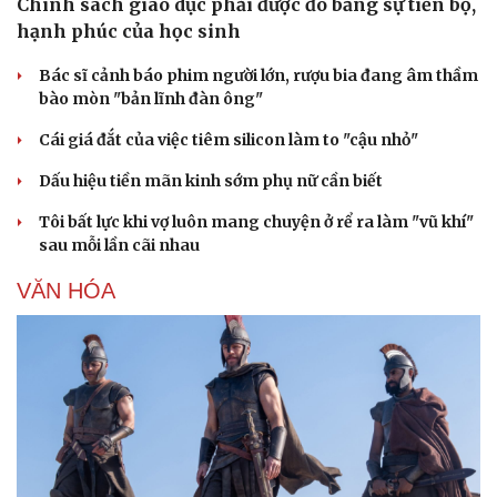
Chính sách giáo dục phải được đo bằng sự tiến bộ,
hạnh phúc của học sinh
Bác sĩ cảnh báo phim người lớn, rượu bia đang âm thầm
bào mòn "bản lĩnh đàn ông"
Cái giá đắt của việc tiêm silicon làm to "cậu nhỏ"
Dấu hiệu tiền mãn kinh sớm phụ nữ cần biết
Tôi bất lực khi vợ luôn mang chuyện ở rể ra làm "vũ khí"
sau mỗi lần cãi nhau
VĂN HÓA