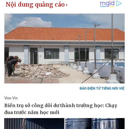
Vụ án
Vũ khí
Tin nóng
Việt Nam
Tư vấn luật
Phân tích