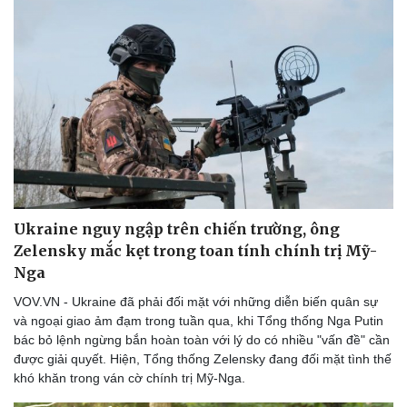
Doanh nghiệp
Công nghệ
Thông tin doanh nghiệp
Sành điệu
Doanh nghiệp 24h
Tin Công nghệ
Doanh nhân
Trải nghiệm
Vì cộng đồng
Chuyển đổi số
Ukraine nguy ngập trên chiến trường, ông
Zelensky mắc kẹt trong toan tính chính trị Mỹ-
Nga
VOV.VN - Ukraine đã phải đối mặt với những diễn biến quân sự
và ngoại giao ảm đạm trong tuần qua, khi Tổng thống Nga Putin
bác bỏ lệnh ngừng bắn hoàn toàn với lý do có nhiều "vấn đề" cần
được giải quyết. Hiện, Tổng thống Zelensky đang đối mặt tình thế
khó khăn trong ván cờ chính trị Mỹ-Nga.