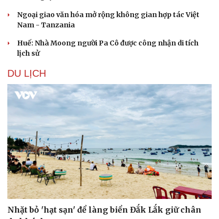
Ngoại giao văn hóa mở rộng không gian hợp tác Việt
Nam - Tanzania
Huế: Nhà Moong người Pa Cô được công nhận di tích
lịch sử
DU LỊCH
Du lịch
Podcast
Tư vấn
Câu chuyện thời sự
Săn Tour
Đọc truyện đêm khuya
check-in
Cửa sổ tình yêu
Nhặt bỏ 'hạt sạn' để làng biển Đắk Lắk giữ chân
Kể chuyện cho bé