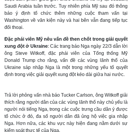
Saudi Arabia tuần trước. Tuy nhiên phía Mỹ sau đó thông
báo ý định tổ chức thêm những cuộc tham vấn tại
Washington về văn kiện này và hai bên vẫn đang tiếp tục
đối thoại.
Đặc phái viên Mỹ nêu vấn đề then chốt trong giải quyết
xung đột ở Ukraine
: Các trang báo Nga ngày 22/3 dẫn lời
ông Steve Witkoff, đặc phái viên của Tổng thống Mỹ
Donald Trump cho rằng, vấn đề các vùng lãnh thổ của
Ukraine sáp nhập Nga là một trong những yếu tố quyết
định trong việc giải quyết xung đột kéo dài giữa hai nước.
Trả lời phỏng vấn nhà báo Tucker Carlson, ông Witkoff giải
thích rằng người dân của các vùng lãnh thổ này chủ yếu là
người nói tiếng Nga, trong các cuộc trưng cầu dân ý được
tổ chức ở đó, đa số người dân đã ủng hộ việc gia nhập
Nga. Hơn nữa, các khu vực này hiện đang nằm dưới sự
kiểm soát thực tế của Nga.