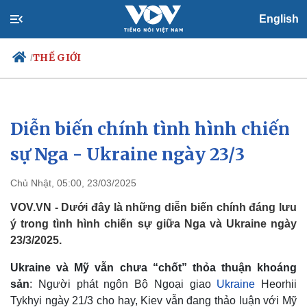
English
THẾ GIỚI
/
Diễn biến chính tình hình chiến
Chính trị
Xã hội
Đảng
Tin 24h
sự Nga - Ukraine ngày 23/3
Tổ chức nhân sự
Dự báo thời tiết
Quốc hội
Giáo dục
Chủ Nhật, 05:00, 23/03/2025
Nhận diện sự thật
Dấu ấn VOV
Việc làm
VOV.VN - Dưới đây là những diễn biến chính đáng lưu
Biển đảo
ý trong tình hình chiến sự giữa Nga và Ukraine ngày
23/3/2025.
Ukraine và Mỹ vẫn chưa “chốt” thỏa thuận khoáng
sản
: Người phát ngôn Bộ Ngoại giao
Ukraine
Heorhii
Tykhyi ngày 21/3 cho hay, Kiev vẫn đang thảo luận với Mỹ