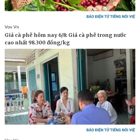
Thể thao
Ô tô - Xe máy
Bóng đá
Ô tô
Lịch thi đấu bóng đá
Xe máy
Thế giới thể thao
Tư vấn
eSports
Hậu trường