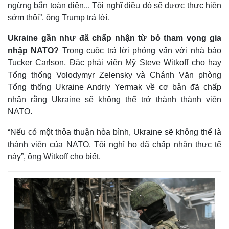
ngừng bắn toàn diện... Tôi nghĩ điều đó sẽ được thực hiện
sớm thôi”, ông Trump trả lời.
Ukraine gần như đã chấp nhận từ bỏ tham vọng gia
nhập NATO?
Trong cuộc trả lời phỏng vấn với nhà báo
Tucker Carlson, Đặc phái viên Mỹ Steve Witkoff cho hay
Tổng thống Volodymyr Zelensky và Chánh Văn phòng
Tổng thống Ukraine Andriy Yermak về cơ bản đã chấp
nhận rằng Ukraine sẽ không thể trở thành thành viên
NATO.
“Nếu có một thỏa thuận hòa bình, Ukraine sẽ không thể là
thành viên của NATO. Tôi nghĩ họ đã chấp nhận thực tế
này”, ông Witkoff cho biết.
Kinh tế
Thị trường
Bất động sản
Giá vàng
Khởi nghiệp
Tiêu dùng
Tỷ giá
Chứng khoán