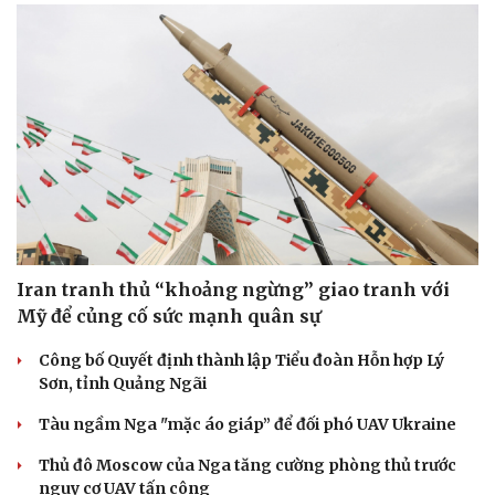
Sức khỏe
Đời sống
Dinh dưỡng - món ngon
Nhà đẹp
Cây thuốc
Blog
Sản phụ khoa
Tình yêu - Gia đình
Nhi khoa
Iran tranh thủ “khoảng ngừng” giao tranh với
Nam khoa
Mỹ để củng cố sức mạnh quân sự
Làm đẹp - giảm cân
Phòng mạch online
Công bố Quyết định thành lập Tiểu đoàn Hỗn hợp Lý
Ăn sạch sống khỏe
Sơn, tỉnh Quảng Ngãi
Tàu ngầm Nga "mặc áo giáp” để đối phó UAV Ukraine
Thủ đô Moscow của Nga tăng cường phòng thủ trước
nguy cơ UAV tấn công