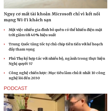
Nguy cơ mất tài khoản Microsoft chỉ vì kết nối
mạng Wi-Fi khách sạn
Một việc nhiều gia đình bỏ quên có thể khiến điện mặt
trời giảm tới 40% hiệu suất
Trung Quốc tăng tốc tự chủ chip tiên tiến với kế hoạch
đầy tham vọng
Phú Thọ ký hợp tác với nhiều bộ, ngành trong thực hiện
Nghị quyết 57
Công nghệ chiến lược: Mục tiêu làm chủ ít nhất 10 công
Văn hóa
Giải trí
nghệ lõi đến 2030
Sân khấu - Điện ảnh
Nghệ sĩ
Văn học
Thời trang
PODCAST
Âm nhạc
Sao Việt
Di sản