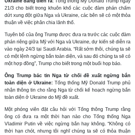
Ukraine đang diễn ra
: Tổng thống Mỹ Donald Trump ngày
21/3 cho biết trong khuôn khổ các cuộc đàm phán chấm
dứt xung đột giữa Nga và Ukraine, các bên sẽ có một thỏa
thuận về việc phân chia lãnh thổ.
Tuyên bố của ông Trump được đưa ra trước các cuộc đàm
phán riêng giữa Mỹ với Nga và Ukraine, dự kiến sẽ diễn ra
vào ngày 24/3 tại Saudi Arabia. “Rất sớm thôi, chúng ta sẽ
có một lệnh ngừng bắn toàn diện, và sau đó chúng ta sẽ có
một hợp đồng”, Trump cho biết trong một buổi họp báo.
Ông Trump bác tin Nga từ chối đề xuất ngừng bắn
toàn diện ở Ukraine:
Tổng thống Mỹ Donald Trump phủ
nhận thông tin cho rằng Nga từ chối kế hoạch ngừng bắn
toàn diện ở Ukraine do Mỹ đề xuất.
Một phóng viên đặt câu hỏi với Tổng thông Trump rằng
ông có đưa ra một thời hạn nào cho Tổng thống Nga
Vladimir Putin về việc ngừng bắn hay không. “Không có
thời hạn chót, nhưng tôi nghĩ chúng ta sẽ có thỏa thuận