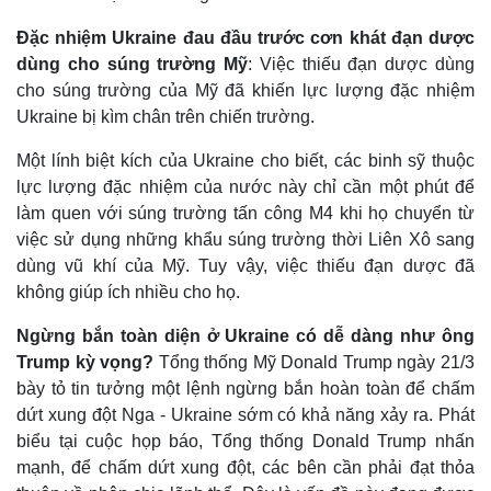
Đặc nhiệm Ukraine đau đầu trước cơn khát đạn dược
dùng cho súng trường Mỹ
: Việc thiếu đạn dược dùng
cho súng trường của Mỹ đã khiến lực lượng đặc nhiệm
Ukraine bị kìm chân trên chiến trường.
Một lính biệt kích của Ukraine cho biết, các binh sỹ thuộc
lực lượng đặc nhiệm của nước này chỉ cần một phút để
làm quen với súng trường tấn công M4 khi họ chuyển từ
việc sử dụng những khẩu súng trường thời Liên Xô sang
dùng vũ khí của Mỹ. Tuy vậy, việc thiếu đạn dược đã
không giúp ích nhiều cho họ.
Thế giới
Multimedia
Ngừng bắn toàn diện ở Ukraine có dễ dàng như ông
Quan sát
Video
Trump kỳ vọng?
Tổng thống Mỹ Donald Trump ngày 21/3
Cuộc sống đó đây
Ảnh
bày tỏ tin tưởng một lệnh ngừng bắn hoàn toàn để chấm
Hồ sơ
E-Magazine
dứt xung đột Nga - Ukraine sớm có khả năng xảy ra. Phát
Infographic
biểu tại cuộc họp báo, Tổng thống Donald Trump nhấn
mạnh, để chấm dứt xung đột, các bên cần phải đạt thỏa