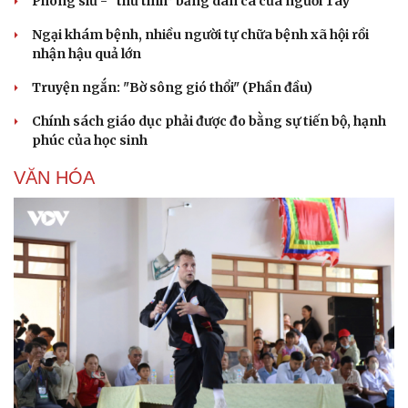
Phong slư - “thư tình” bằng dân ca của người Tày
Ngại khám bệnh, nhiều người tự chữa bệnh xã hội rồi
nhận hậu quả lớn
Truyện ngắn: "Bờ sông gió thổi" (Phần đầu)
Chính sách giáo dục phải được đo bằng sự tiến bộ, hạnh
phúc của học sinh
VĂN HÓA
Du lịch
Podcast
Tư vấn
Câu chuyện thời sự
Săn Tour
Đọc truyện đêm khuya
check-in
Cửa sổ tình yêu
Kể chuyện cho bé