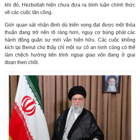
khi đó, Hezbollah hiện chưa đưa ra bình luận chính thức
về các cuộc tấn công.
Giới quan sát nhận định dù triển vọng đạt được một thỏa
thuận đang trở nên rõ ràng hơn, nguy cơ bùng phát các
hành động quân sự mới vẫn hiện hữu. Các cuộc không
kích tại Beirut cho thấy chỉ một sự cố an ninh cũng có thể
làm chệch hướng tiến trình ngoại giao vốn đang ở giai
đoạn then chốt.
Kinh tế
Thị trường
Bất động sản
Giá vàng
Khởi nghiệp
Tiêu dùng
Tỷ giá
Chứng khoán