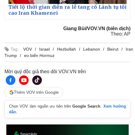
Giá cà phê
Tiết lộ thời gian diễn ra lễ tang cố Lãnh tụ tối
cao Iran Khamenei
Giang Bùi/VOV.VN (biên dịch)
Theo: AP
Tag:
VOV
Israel
Hezbollah
Lebanon
Beirut
Iran
Trump
eo biển Hormuz
Mời quý độc giả theo dõi VOV.VN trên
Thêm VOV trên Google
Chọn VOV làm nguồn ưu tiên trên
Google Search
.
Xem hướng
dẫn.