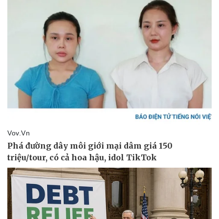
Vụ án
Vũ khí
Tin nóng
Việt Nam
Tư vấn luật
Phân tích