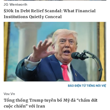
Thể thao
Ô tô - Xe máy
Bóng đá
Ô tô
Lịch thi đấu bóng đá
Xe máy
Thế giới thể thao
Tư vấn
eSports
Hậu trường