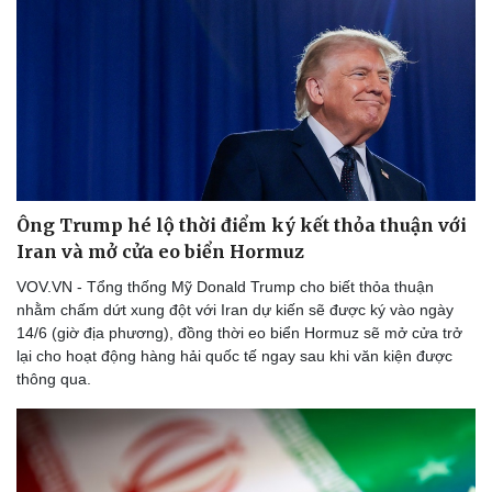
Doanh nghiệp
Công nghệ
Thông tin doanh nghiệp
Sành điệu
Doanh nghiệp 24h
Tin Công nghệ
Doanh nhân
Trải nghiệm
Vì cộng đồng
Chuyển đổi số
Ông Trump hé lộ thời điểm ký kết thỏa thuận với
Iran và mở cửa eo biển Hormuz
VOV.VN - Tổng thống Mỹ Donald Trump cho biết thỏa thuận
nhằm chấm dứt xung đột với Iran dự kiến sẽ được ký vào ngày
14/6 (giờ địa phương), đồng thời eo biển Hormuz sẽ mở cửa trở
lại cho hoạt động hàng hải quốc tế ngay sau khi văn kiện được
thông qua.