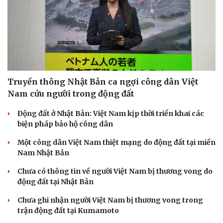
Truyền thông Nhật Bản ca ngợi công dân Việt
Nam cứu người trong động đất
Động đất ở Nhật Bản: Việt Nam kịp thời triển khai các
biện pháp bảo hộ công dân
Một công dân Việt Nam thiệt mạng do động đất tại miền
Văn hóa
Giải trí
Nam Nhật Bản
Sân khấu - Điện ảnh
Nghệ sĩ
Văn học
Thời trang
Chưa có thông tin về người Việt Nam bị thương vong do
Âm nhạc
Sao Việt
động đất tại Nhật Bản
Di sản
Chưa ghi nhận người Việt Nam bị thương vong trong
trận động đất tại Kumamoto