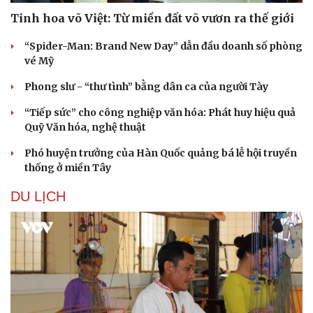
Hạt giống tâm hồn
Tinh hoa võ Việt: Từ miền đất võ vươn ra thế giới
“Spider-Man: Brand New Day” dẫn đầu doanh số phòng
vé Mỹ
Phong slư - “thư tình” bằng dân ca của người Tày
“Tiếp sức” cho công nghiệp văn hóa: Phát huy hiệu quả
Quỹ Văn hóa, nghệ thuật
Phó huyện trưởng của Hàn Quốc quảng bá lễ hội truyền
thống ở miền Tây
DU LỊCH