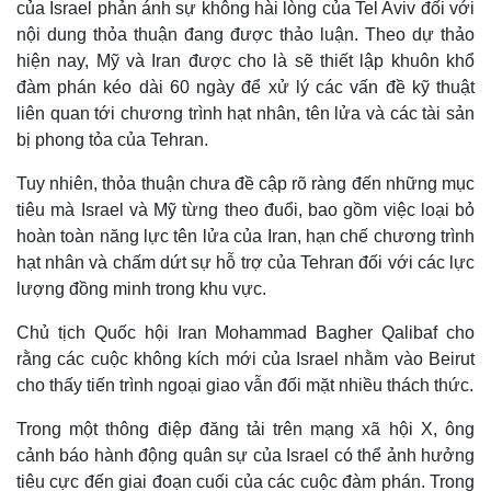
của Israel phản ánh sự không hài lòng của Tel Aviv đối với
nội dung thỏa thuận đang được thảo luận. Theo dự thảo
hiện nay, Mỹ và Iran được cho là sẽ thiết lập khuôn khổ
đàm phán kéo dài 60 ngày để xử lý các vấn đề kỹ thuật
liên quan tới chương trình hạt nhân, tên lửa và các tài sản
bị phong tỏa của Tehran.
Tuy nhiên, thỏa thuận chưa đề cập rõ ràng đến những mục
tiêu mà Israel và Mỹ từng theo đuổi, bao gồm việc loại bỏ
hoàn toàn năng lực tên lửa của Iran, hạn chế chương trình
hạt nhân và chấm dứt sự hỗ trợ của Tehran đối với các lực
lượng đồng minh trong khu vực.
Chủ tịch Quốc hội Iran Mohammad Bagher Qalibaf cho
rằng các cuộc không kích mới của Israel nhằm vào Beirut
cho thấy tiến trình ngoại giao vẫn đối mặt nhiều thách thức.
Trong một thông điệp đăng tải trên mạng xã hội X, ông
cảnh báo hành động quân sự của Israel có thể ảnh hưởng
tiêu cực đến giai đoạn cuối của các cuộc đàm phán. Trong