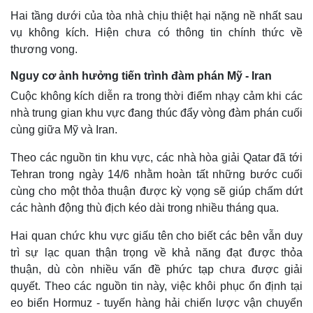
Hai tầng dưới của tòa nhà chịu thiệt hại nặng nề nhất sau
vụ không kích. Hiện chưa có thông tin chính thức về
thương vong.
Nguy cơ ảnh hưởng tiến trình đàm phán Mỹ - Iran
Cuộc không kích diễn ra trong thời điểm nhạy cảm khi các
nhà trung gian khu vực đang thúc đẩy vòng đàm phán cuối
cùng giữa Mỹ và Iran.
Theo các nguồn tin khu vực, các nhà hòa giải Qatar đã tới
Tehran trong ngày 14/6 nhằm hoàn tất những bước cuối
cùng cho một thỏa thuận được kỳ vọng sẽ giúp chấm dứt
Thế giới
Multimedia
các hành động thù địch kéo dài trong nhiều tháng qua.
Quan sát
Video
Cuộc sống đó đây
Ảnh
Hai quan chức khu vực giấu tên cho biết các bên vẫn duy
Hồ sơ
E-Magazine
trì sự lạc quan thận trọng về khả năng đạt được thỏa
Infographic
thuận, dù còn nhiều vấn đề phức tạp chưa được giải
quyết. Theo các nguồn tin này, việc khôi phục ổn định tại
eo biển Hormuz - tuyến hàng hải chiến lược vận chuyển