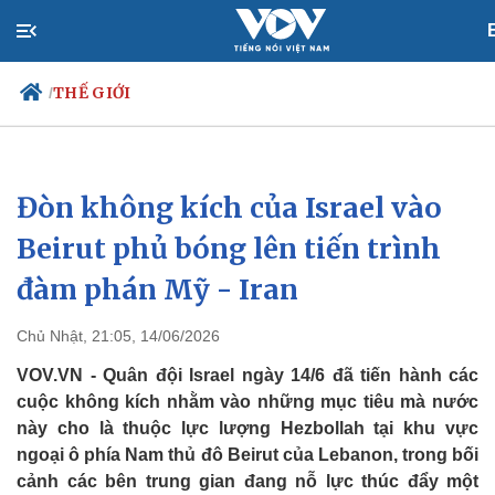
THẾ GIỚI
/
Đòn không kích của Israel vào
Chính trị
Xã hội
Đảng
Tin 24h
Beirut phủ bóng lên tiến trình
Tổ chức nhân sự
Dự báo thời tiết
đàm phán Mỹ - Iran
Quốc hội
Giáo dục
Nhận diện sự thật
Dấu ấn VOV
Việc làm
Chủ Nhật, 21:05, 14/06/2026
Biển đảo
VOV.VN - Quân đội Israel ngày 14/6 đã tiến hành các
cuộc không kích nhằm vào những mục tiêu mà nước
này cho là thuộc lực lượng Hezbollah tại khu vực
ngoại ô phía Nam thủ đô Beirut của Lebanon, trong bối
cảnh các bên trung gian đang nỗ lực thúc đẩy một