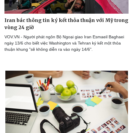
Iran bác thông tin ký kết thỏa thuận với Mỹ trong
vòng 24 giờ
VOV.VN - Người phát ngôn Bộ Ngoại giao Iran Esmaeil Baghaei
ngày 13/6 cho biết việc Washington và Tehran ký kết một thỏa
Sức khỏe
Đời sống
thuận khung "sẽ không diễn ra vào ngày 14/6".
Dinh dưỡng - món ngon
Nhà đẹp
Cây thuốc
Blog
Sản phụ khoa
Tình yêu - Gia đình
Nhi khoa
Nam khoa
Làm đẹp - giảm cân
Phòng mạch online
Ăn sạch sống khỏe