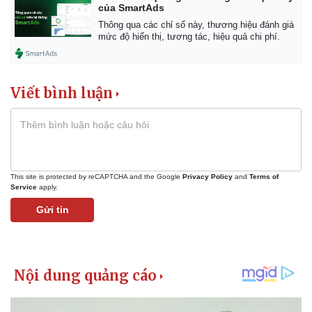
của SmartAds
Thông qua các chỉ số này, thương hiệu đánh giá
mức độ hiển thị, tương tác, hiệu quả chi phí.
Viết bình luận
This site is protected by reCAPTCHA and the Google
Privacy Policy
and
Terms of
Service
apply.
Gửi tin
Pháp luật
Quân sự - Quốc phòng