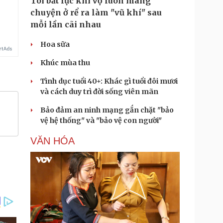
Tôi bất lực khi vợ luôn mang
chuyện ở rể ra làm "vũ khí" sau
mỗi lần cãi nhau
Hoa sữa
Khúc mùa thu
Tình dục tuổi 40+: Khác gì tuổi đôi mươi
và cách duy trì đời sống viên mãn
Bảo đảm an ninh mạng gắn chặt "bảo
vệ hệ thống" và "bảo vệ con người"
VĂN HÓA