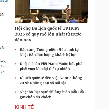
Hội chợ Du lịch quốc tế TP.HCM
2026 có quy mô lớn nhất từ trước
đến nay
và
Bảo tàng Tưởng niệm Hòa bình tại
Nhật Bản đón lượng khách kỷ lục
nes,
Du lịch biển Việt Nam: Muốn bứt phá
 động
phải vượt khỏi lợi thế tự nhiên
 37
Khách quốc tế đến Việt Nam 7 tháng
2026: Những con số nổi bật
Nhặt bỏ 'hạt sạn' để làng biển Đắk Lắk
giữ chân du khách
KINH TẾ