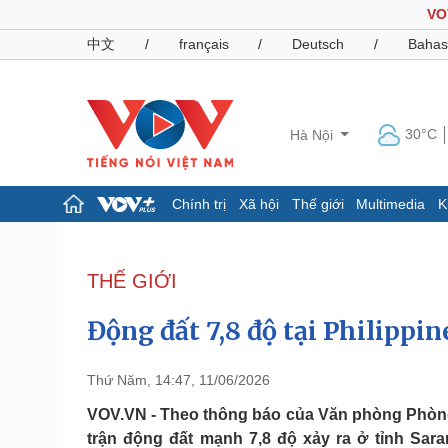
VO
中文
/
français
/
Deutsch
/
Bahas
30°C
Hà Nội
Chính trị
Xã hội
Thế giới
Multimedia
K
Chính trị
Xã hội
Đảng
Tin 24h
THẾ GIỚI
Tổ chức nhân sự
Dự báo thời tiết
Quốc hội
Giáo dục
Động đất 7,8 độ tại Philippin
Nhận diện sự thật
Dấu ấn VOV
Việc làm
Biển đảo
Thứ Năm, 14:47, 11/06/2026
Pháp luật
Quân sự - Quốc phòng
VOV.VN - Theo thông báo của Văn phòng Phòng 
trận động đất mạnh 7,8 độ xảy ra ở tỉnh Sar
Vụ án
Vũ khí