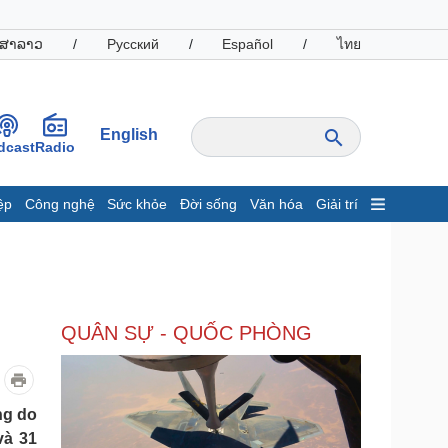
ສາລາວ
/
Русский
/
Español
/
ไทย
English
dcast
Radio
ệp
Công nghệ
Sức khỏe
Đời sống
Văn hóa
Giải trí
inh tế
Thị trường
ất động sản
Giá vàng
hởi nghiệp
Tiêu dùng
Tỷ giá
QUÂN SỰ - QUỐC PHÒNG
Chứng khoán
Giá cà phê
oanh nghiệp
Công nghệ
ng do
và 31
hông tin doanh nghiệp
Sành điệu