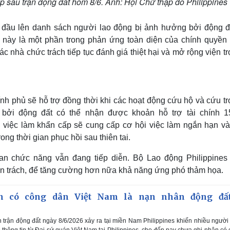
ập sau trận động đất hôm 8/6. Ảnh: Hội Chữ thập đỏ Philippines
 đầu lên danh sách người lao động bị ảnh hưởng bởi động đ
 ​​này là một phần trong phản ứng toàn diện của chính quyền
ác nhà chức trách tiếp tục đánh giá thiệt hại và mở rộng viện t
nh phủ sẽ hỗ trợ đồng thời khi các hoạt động cứu hộ và cứu t
 bởi động đất có thể nhận được khoản hỗ trợ tài chính 1
h việc làm khẩn cấp sẽ cung cấp cơ hội việc làm ngắn hạn v
ng thời gian phục hồi sau thiên tai.
an chức năng vẫn đang tiếp diễn. Bộ Lao động Philippines
n trách, để tăng cường hơn nữa khả năng ứng phó thảm họa.
n có công dân Việt Nam là nạn nhân động đấ
trận động đất ngày 8/6/2026 xảy ra tại miền Nam Philippines khiến nhiều người 
 thông tin từ Đại sứ quán Việt Nam tại Philippines, cho đến nay chưa ghi nhận có