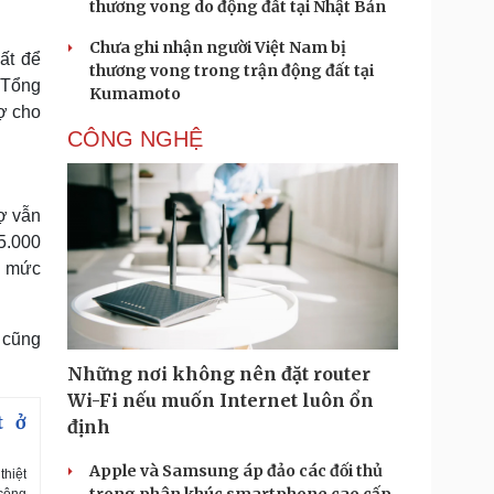
thương vong do động đất tại Nhật Bản
Chưa ghi nhận người Việt Nam bị
ất để
thương vong trong trận động đất tại
 Tổng
Kumamoto
rợ cho
CÔNG NGHỆ
rợ vẫn
5.000
à mức
 cũng
Những nơi không nên đặt router
Wi-Fi nếu muốn Internet luôn ổn
t ở
định
Apple và Samsung áp đảo các đối thủ
thiệt
 công