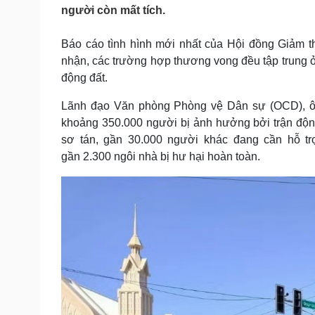
Tin nóng
Việt Nam
người còn mất tích.
Tư vấn luật
Phân tích
Báo cáo tình hình mới nhất của ​​Hội đồng Giảm
nhận, các trường hợp thương vong đều tập trung 
Sức khỏe
Đời sống
động đất.
Dinh dưỡng - món ngon
Nhà đẹp
Lãnh đạo Văn phòng Phòng vệ Dân sự (OCD), ông 
Cây thuốc
Blog
khoảng 350.000 người bị ảnh hưởng bởi trận động
Sản phụ khoa
Tình yêu - Gia đình
sơ tán, gần 30.000 người khác đang cần hỗ tr
Nhi khoa
Nam khoa
gần 2.300 ngôi nhà bị hư hại hoàn toàn.
Làm đẹp - giảm cân
Phòng mạch online
Ăn sạch sống khỏe
Cải chính