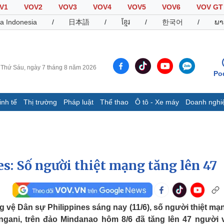
V1
VOV2
VOV3
VOV4
VOV5
VOV6
VOV GT
a Indonesia
/
日本語
/
ខ្មែរ
/
한국어
/
ພາ
Thứ Sáu, ngày 7 tháng 8 năm 2026
Po
inh tế
Thị trường
Pháp luật
Thể thao
Ô tô - Xe máy
Doanh nghi
Thế giới
Multimedia
K
Quan sát
Video
B
Cuộc sống đó đây
Ảnh
K
Hồ sơ
E-Magazine
es: Số người thiệt mạng tăng lên 47
Infographic
Thể thao
Ô tô - Xe máy
D
vệ Dân sự Philippines sáng nay (11/6), số người thiệt mạ
angani, trên đảo Mindanao hôm 8/6 đã tăng lên 47 người 
Bóng đá
Ô tô
T