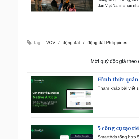
dân Việt Nam là nạn nhâ
Tag:
VOV
động đất
động đất Philippines
Mời quý độc giả theo
Hình thức quảng
Tham khảo bài viết sa
5 công cụ tạo t
SmartAds tổng hợp 5 