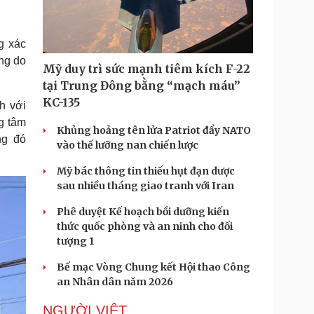
Doanh nghiệp 24h
Tin Công nghệ
Doanh nhân
Trải nghiệm
ì cộng đồng
Chuyển đổi số
g xác
ng do
Mỹ duy trì sức mạnh tiêm kích F-22
u lịch
Podcast
tại Trung Đông bằng “mạch máu”
Tư vấn
Câu chuyện thời sự
KC-135
h với
Săn Tour
Đọc truyện đêm khuya
g tâm
heck-in
Cửa sổ tình yêu
Khủng hoảng tên lửa Patriot đẩy NATO
ng đó
Kể chuyện cho bé
vào thế lưỡng nan chiến lược
Hạt giống tâm hồn
Mỹ bác thông tin thiếu hụt đạn dược
sau nhiều tháng giao tranh với Iran
Phê duyệt Kế hoạch bồi dưỡng kiến
thức quốc phòng và an ninh cho đối
tượng 1
Bế mạc Vòng Chung kết Hội thao Công
an Nhân dân năm 2026
NGƯỜI VIỆT