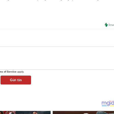
ms of Service
apply.
Gửi tin