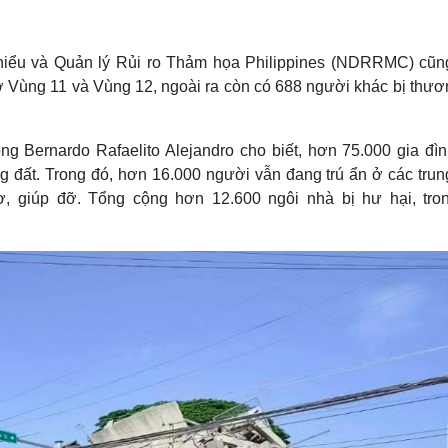
Lịch thi đấu bóng đá
Xe máy
Thế giới thể thao
Tư vấn
eSports
V
 thiểu và Quản lý Rủi ro Thảm họa Philippines (NDRRMC) cũn
Hậu trường
ở Vùng 11 và Vùng 12, ngoài ra còn có 688 người khác bị thươ
Văn hóa
Giải trí
D
Sân khấu - Điện ảnh
Nghệ sĩ
Bernardo Rafaelito Alejandro cho biết, hơn 75.000 gia đìn
Văn học
Thời trang
 đất. Trong đó, hơn 16.000 người vẫn đang trú ẩn ở các trun
Âm nhạc
Sao Việt
c
ợ, giúp đỡ. Tổng cộng hơn 12.600 ngôi nhà bị hư hại, tro
Di sản