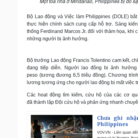
Một tòa nhà ở Mindanao, Philippines bị đổ s
Bộ Lao động và Việc làm Philippines (DOLE) bắt
thực hiện chính sách cung cấp hỗ trợ. Sáng kiến
thống Ferdinand Marcos Jr. đối với thảm họa, khi c
những người bị ảnh hưởng.
Bộ trưởng Lao động Francis Tolentino cam kết, chí
đang tiếp diễn. Người lao động bị ảnh hưởng
peso (tương đương 6,5 triêụ đồng). Chương trìn
lương tương ứng cho người lao động bị mất việc tro
Các hoạt động tìm kiếm, cứu hộ của các cơ qu
đã thành lập Đội cứu hộ và phản ứng nhanh chuyê
Chưa ghi nhậ
Philippines
VOV.VN - Liên quan đến 
mạng và bị thương, theo