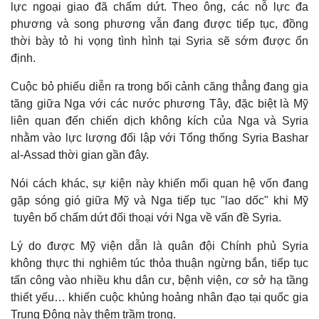
lực ngoại giao đã chấm dứt. Theo ông, các nỗ lực đa
phương và song phương vẫn đang được tiếp tục, đồng
thời bày tỏ hi vọng tình hình tại Syria sẽ sớm được ổn
định.
Cuộc bỏ phiếu diễn ra trong bối cảnh căng thẳng đang gia
tăng giữa Nga với các nước phương Tây, đặc biệt là Mỹ
liên quan đến chiến dịch không kích của Nga và Syria
nhằm vào lực lượng đối lập với Tổng thống Syria Bashar
al-Assad thời gian gần đây.
Nói cách khác, sự kiện này khiến mối quan hệ vốn đang
gặp sóng gió giữa Mỹ và Nga tiếp tục "lao dốc" khi Mỹ
tuyên bố chấm dứt đối thoại với Nga về vấn đề Syria.
Lý do được Mỹ viện dẫn là quân đội Chính phủ Syria
không thực thi nghiêm túc thỏa thuận ngừng bắn, tiếp tục
tấn công vào nhiều khu dân cư, bệnh viện, cơ sở hạ tầng
thiết yếu… khiến cuộc khủng hoảng nhân đạo tại quốc gia
Trung Đông này thêm trầm trọng.