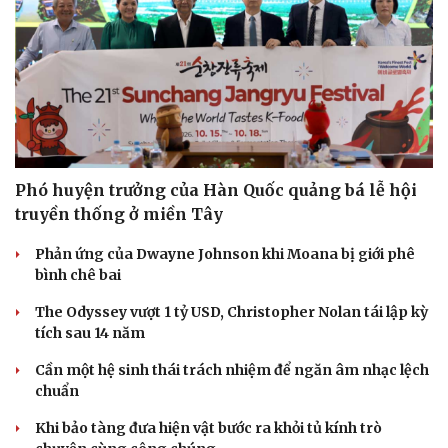
Phó huyện trưởng của Hàn Quốc quảng bá lễ hội
truyền thống ở miền Tây
Phản ứng của Dwayne Johnson khi Moana bị giới phê
bình chê bai
Văn hóa
Giải trí
The Odyssey vượt 1 tỷ USD, Christopher Nolan tái lập kỳ
Sân khấu - Điện ảnh
Nghệ sĩ
tích sau 14 năm
Văn học
Thời trang
Âm nhạc
Sao Việt
Cần một hệ sinh thái trách nhiệm để ngăn âm nhạc lệch
Di sản
chuẩn
Khi bảo tàng đưa hiện vật bước ra khỏi tủ kính trò