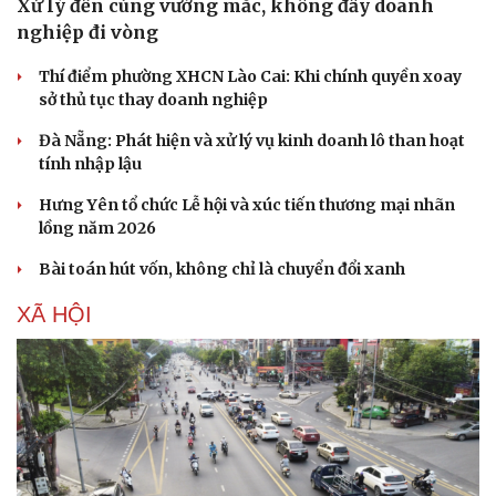
Xử lý đến cùng vướng mắc, không đẩy doanh
nghiệp đi vòng
Thí điểm phường XHCN Lào Cai: Khi chính quyền xoay
sở thủ tục thay doanh nghiệp
Đà Nẵng: Phát hiện và xử lý vụ kinh doanh lô than hoạt
tính nhập lậu
Hưng Yên tổ chức Lễ hội và xúc tiến thương mại nhãn
lồng năm 2026
Bài toán hút vốn, không chỉ là chuyển đổi xanh
XÃ HỘI
Du lịch
Podcast
Tư vấn
Câu chuyện thời sự
Săn Tour
Đọc truyện đêm khuya
check-in
Cửa sổ tình yêu
Kể chuyện cho bé