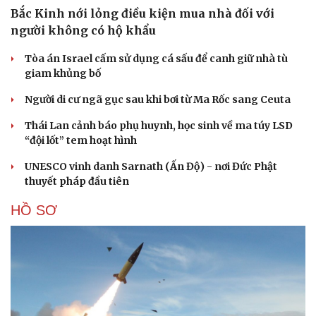
Bắc Kinh nới lỏng điều kiện mua nhà đối với
người không có hộ khẩu
Tòa án Israel cấm sử dụng cá sấu để canh giữ nhà tù
giam khủng bố
Người di cư ngã gục sau khi bơi từ Ma Rốc sang Ceuta
Thái Lan cảnh báo phụ huynh, học sinh về ma túy LSD
“đội lốt” tem hoạt hình
UNESCO vinh danh Sarnath (Ấn Độ) - nơi Đức Phật
thuyết pháp đầu tiên
HỒ SƠ