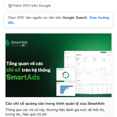
Thêm VOV trên Google
Chọn VOV làm nguồn ưu tiên trên
Google Search
.
Xem hướng
dẫn.
Kinh tế
Thị trường
Bất động sản
Giá vàng
Khởi nghiệp
Tiêu dùng
Các chỉ số quảng cáo trong trình quản lý của SmartAds
Tỷ giá
Thông qua các chỉ số này, thương hiệu đánh giá mức độ hiển thị,
Chứng khoán
tương tác, hiệu quả chi phí.