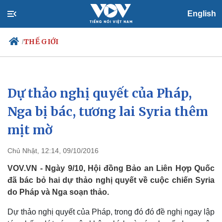
English
THẾ GIỚI
/
Dự thảo nghị quyết của Pháp,
Chính trị
Xã hội
Đảng
Tin 24h
Nga bị bác, tương lai Syria thêm
Tổ chức nhân sự
Dự báo thời tiết
mịt mờ
Quốc hội
Giáo dục
Nhận diện sự thật
Dấu ấn VOV
Việc làm
Chủ Nhật, 12:14, 09/10/2016
Biển đảo
VOV.VN - Ngày 9/10, Hội đồng Bảo an Liên Hợp Quốc
đã bác bỏ hai dự thảo nghị quyết về cuộc chiến Syria
do Pháp và Nga soạn thảo.
Dự thảo nghị quyết của Pháp, trong đó đó đề nghị ngay lập