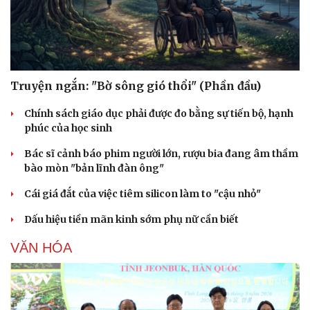
Truyện ngắn: "Bờ sông gió thổi" (Phần đầu)
Chính sách giáo dục phải được đo bằng sự tiến bộ, hạnh
phúc của học sinh
Bác sĩ cảnh báo phim người lớn, rượu bia đang âm thầm
bào mòn "bản lĩnh đàn ông"
Cái giá đắt của việc tiêm silicon làm to "cậu nhỏ"
Dấu hiệu tiền mãn kinh sớm phụ nữ cần biết
VĂN HÓA