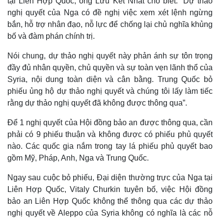
tại Liên Hợp Quốc, ông Lưu Kết Nhất cho biết: “Dự thảo
nghị quyết của Nga có đề nghị việc xem xét lệnh ngừng
bắn, hỗ trợ nhân đạo, nỗ lực để chống lại chủ nghĩa khủng
bố và đàm phán chính trị.
Nói chung, dự thảo nghị quyết này phản ánh sự tôn trọng
đầy đủ nhân quyền, chủ quyền và sự toàn vẹn lãnh thổ của
Syria, nội dung toàn diện và cân bằng. Trung Quốc bỏ
phiếu ủng hộ dự thảo nghị quyết và chúng tôi lấy làm tiếc
rằng dự thảo nghị quyết đã không được thông qua”.
Để 1 nghị quyết của Hội đồng bảo an được thông qua, cần
phải có 9 phiếu thuận và không được có phiếu phủ quyết
Thế giới
Multimedia
nào. Các quốc gia nắm trong tay lá phiếu phủ quyết bao
Quan sát
Video
gồm Mỹ, Pháp, Anh, Nga và Trung Quốc.
Cuộc sống đó đây
Ảnh
Hồ sơ
E-Magazine
Ngay sau cuộc bỏ phiếu, Đại diện thường trực của Nga tại
Infographic
Liên Hợp Quốc, Vitaly Churkin tuyên bố, việc Hội đồng
bảo an Liên Hợp Quốc không thể thông qua các dự thảo
nghị quyết về Aleppo của Syria không có nghĩa là các nỗ