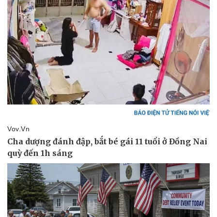
Vụ án
Vũ khí
Tin nóng
Việt Nam
Tư vấn luật
Phân tích