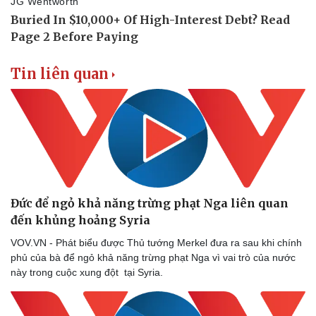
Thể thao
Ô tô - Xe máy
Bóng đá
Ô tô
Lịch thi đấu bóng đá
Xe máy
Thế giới thể thao
Tư vấn
Tin liên quan
eSports
Hậu trường
Đức để ngỏ khả năng trừng phạt Nga liên quan
đến khủng hoảng Syria
VOV.VN - Phát biểu được Thủ tướng Merkel đưa ra sau khi chính
phủ của bà để ngỏ khả năng trừng phạt Nga vì vai trò của nước
này trong cuộc xung đột tại Syria.