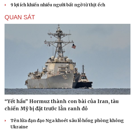
9 lợi ích khiến nhiều người bất ngờ từ thịt ếch
QUAN SÁT
“Yết hầu” Hormuz thành con bài của Iran, tàu
chiến Mỹ bị đặt trước lằn ranh đỏ
Tên lửa đạn đạo Nga khoét sâu lỗ hổng phòng không
Ukraine
Cải chính