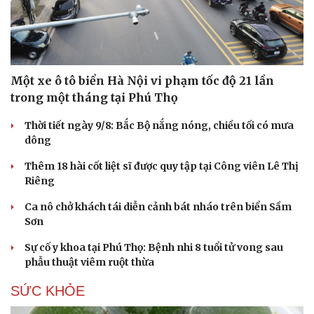
Hạt giống tâm hồn
Một xe ô tô biển Hà Nội vi phạm tốc độ 21 lần
trong một tháng tại Phú Thọ
Thời tiết ngày 9/8: Bắc Bộ nắng nóng, chiều tối có mưa
dông
Thêm 18 hài cốt liệt sĩ được quy tập tại Công viên Lê Thị
Riêng
Ca nô chở khách tái diễn cảnh bát nháo trên biển Sầm
Sơn
Sự cố y khoa tại Phú Thọ: Bệnh nhi 8 tuổi tử vong sau
phẫu thuật viêm ruột thừa
SỨC KHỎE