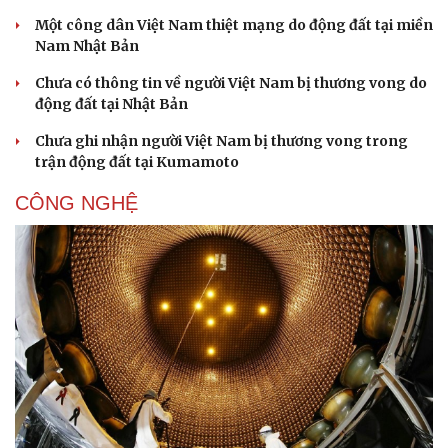
Một công dân Việt Nam thiệt mạng do động đất tại miền
Nam Nhật Bản
Chưa có thông tin về người Việt Nam bị thương vong do
động đất tại Nhật Bản
Chưa ghi nhận người Việt Nam bị thương vong trong
Sức khỏe
Đời sống
trận động đất tại Kumamoto
Dinh dưỡng - món ngon
Nhà đẹp
Cây thuốc
Blog
CÔNG NGHỆ
Sản phụ khoa
Tình yêu - Gia đình
Nhi khoa
Nam khoa
Làm đẹp - giảm cân
Phòng mạch online
Ăn sạch sống khỏe