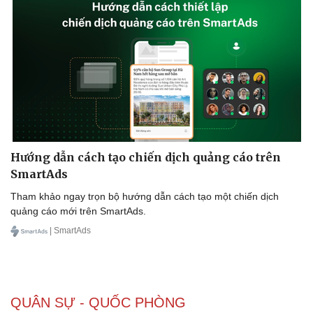
Doanh nghiệp
Công nghệ
Thông tin doanh nghiệp
Sành điệu
Doanh nghiệp 24h
Tin Công nghệ
Doanh nhân
Trải nghiệm
Vì cộng đồng
Chuyển đổi số
Hướng dẫn cách tạo chiến dịch quảng cáo trên
SmartAds
Tham khảo ngay trọn bộ hướng dẫn cách tạo một chiến dịch
quảng cáo mới trên SmartAds.
| SmartAds
QUÂN SỰ - QUỐC PHÒNG