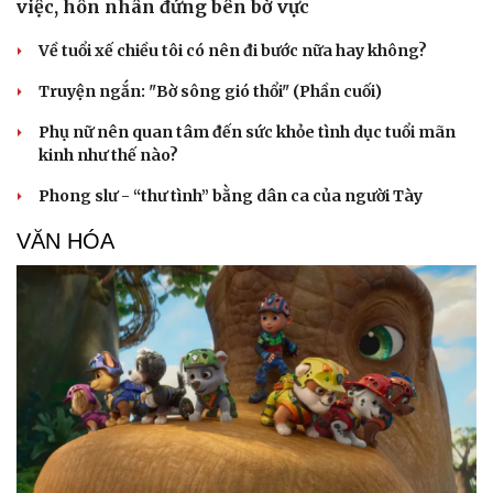
việc, hôn nhân đứng bên bờ vực
Về tuổi xế chiều tôi có nên đi bước nữa hay không?
Truyện ngắn: "Bờ sông gió thổi" (Phần cuối)
Phụ nữ nên quan tâm đến sức khỏe tình dục tuổi mãn
kinh như thế nào?
Phong slư - “thư tình” bằng dân ca của người Tày
VĂN HÓA
Văn hóa
Giải trí
Sân khấu - Điện ảnh
Nghệ sĩ
Văn học
Thời trang
Âm nhạc
Sao Việt
Di sản