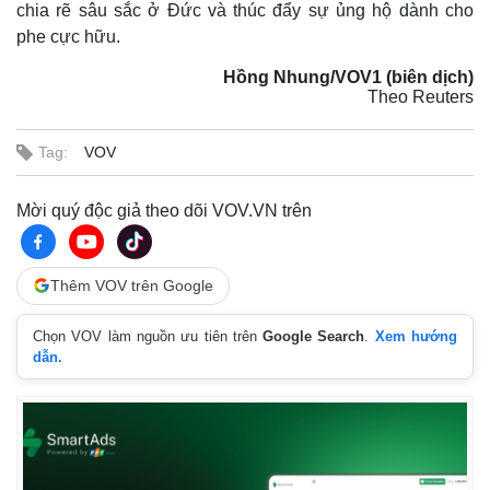
chia rẽ sâu sắc ở Đức và thúc đẩy sự ủng hộ dành cho
phe cực hữu.
Hồng Nhung/VOV1 (biên dịch)
Theo Reuters
Tag:
VOV
Mời quý độc giả theo dõi VOV.VN trên
Thêm VOV trên Google
Chọn VOV làm nguồn ưu tiên trên
Google Search
.
Xem hướng
dẫn.
Kinh tế
Thị trường
Bất động sản
Giá vàng
Khởi nghiệp
Tiêu dùng
Tỷ giá
Chứng khoán