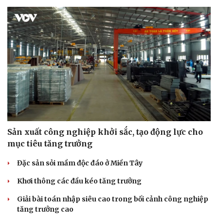
Sản xuất công nghiệp khởi sắc, tạo động lực cho
mục tiêu tăng trưởng
Đặc sản sỏi mầm độc đáo ở Miền Tây
Du lịch
Podcast
Khơi thông các đầu kéo tăng trưởng
Tư vấn
Câu chuyện thời sự
Săn Tour
Đọc truyện đêm khuya
Giải bài toán nhập siêu cao trong bối cảnh công nghiệp
check-in
Cửa sổ tình yêu
tăng trưởng cao
Kể chuyện cho bé