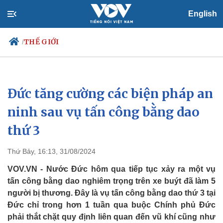
English
THẾ GIỚI
/
Đức tăng cường các biện pháp an
Chính trị
Xã hội
Đảng
Tin 24h
ninh sau vụ tấn công bằng dao
Tổ chức nhân sự
Dự báo thời tiết
thứ 3
Quốc hội
Giáo dục
Nhận diện sự thật
Dấu ấn VOV
Việc làm
Thứ Bảy, 16:13, 31/08/2024
Biển đảo
VOV.VN - Nước Đức hôm qua tiếp tục xảy ra một vụ
tấn công bằng dao nghiêm trọng trên xe buýt đã làm 5
người bị thương. Đây là vụ tấn công bằng dao thứ 3 tại
Đức chỉ trong hơn 1 tuần qua buộc Chính phủ Đức
phải thắt chặt quy định liên quan đến vũ khí cũng như