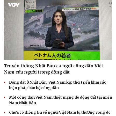
Sức khỏe
Đời sống
Dinh dưỡng - món ngon
Nhà đẹp
Cây thuốc
Blog
Sản phụ khoa
Tình yêu - Gia đình
Nhi khoa
Truyền thông Nhật Bản ca ngợi công dân Việt
Nam khoa
Nam cứu người trong động đất
Làm đẹp - giảm cân
Phòng mạch online
Động đất ở Nhật Bản: Việt Nam kịp thời triển khai các
Ăn sạch sống khỏe
biện pháp bảo hộ công dân
Một công dân Việt Nam thiệt mạng do động đất tại miền
Nam Nhật Bản
Chưa có thông tin về người Việt Nam bị thương vong do