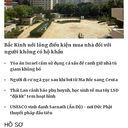
Bắc Kinh nới lỏng điều kiện mua nhà đối với
người không có hộ khẩu
Tòa án Israel cấm sử dụng cá sấu để canh giữ nhà tù
giam khủng bố
Người di cư ngã gục sau khi bơi từ Ma Rốc sang Ceuta
Thái Lan cảnh báo phụ huynh, học sinh về ma túy LSD
“đội lốt” tem hoạt hình
UNESCO vinh danh Sarnath (Ấn Độ) - nơi Đức Phật
thuyết pháp đầu tiên
HỒ SƠ