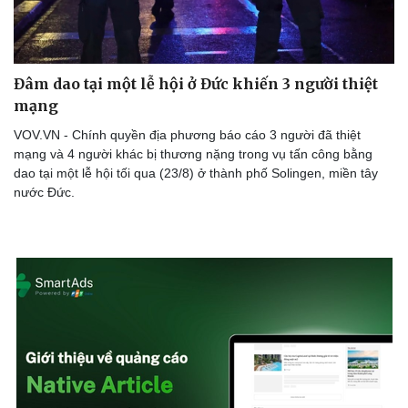
Đâm dao tại một lễ hội ở Đức khiến 3 người thiệt
Doanh nghiệp
Công nghệ
mạng
Thông tin doanh nghiệp
Sành điệu
Doanh nghiệp 24h
Tin Công nghệ
VOV.VN - Chính quyền địa phương báo cáo 3 người đã thiệt
Doanh nhân
Trải nghiệm
mạng và 4 người khác bị thương nặng trong vụ tấn công bằng
Vì cộng đồng
Chuyển đổi số
dao tại một lễ hội tối qua (23/8) ở thành phố Solingen, miền tây
nước Đức.