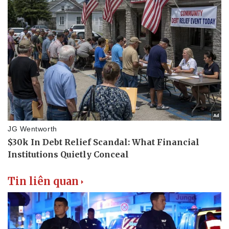
Thể thao
Ô tô - Xe máy
Bóng đá
Ô tô
Lịch thi đấu bóng đá
Xe máy
Thế giới thể thao
Tư vấn
eSports
Hậu trường
Tin liên quan