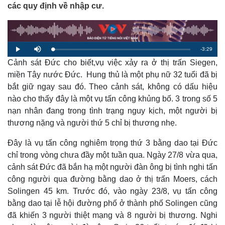
các quy định về nhập cư.
R
-
3:29
L
P
M
o
l
u
a
Cảnh sát Đức cho biết,vụ việc xảy ra ở thị trấn Siegen,
a
t
e
d
y
e
e
miền Tây nước Đức. Hung thủ là một phụ nữ 32 tuổi đã bị
d
m
:
bắt giữ ngay sau đó. Theo cảnh sát, không có dấu hiệu
1
.
a
9
nào cho thấy đây là một vụ tấn công khủng bố. 3 trong số 5
5
%
nạn nhân đang trong tình trạng nguy kịch, một người bị
i
thương nặng và người thứ 5 chỉ bị thương nhẹ.
n
i
Đây là vụ tấn công nghiêm trọng thứ 3 bằng dao tại Đức
chỉ trong vòng chưa đầy một tuần qua. Ngày 27/8 vừa qua,
n
cảnh sát Đức đã bắn hạ một người đàn ông bị tình nghi tấn
g
công người qua đường bằng dao ở thị trấn Moers, cách
T
Solingen 45 km. Trước đó, vào ngày 23/8, vụ tấn công
i
bằng dao tại lễ hội đường phố ở thành phố Solingen cũng
đã khiến 3 người thiệt mạng và 8 người bị thương. Nghi
m