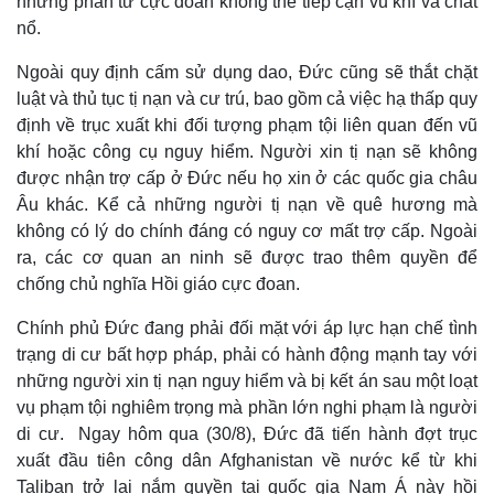
những phần tử cực đoan không thể tiếp cận vũ khí và chất
nổ.
Ngoài quy định cấm sử dụng dao, Đức cũng sẽ thắt chặt
luật và thủ tục tị nạn và cư trú, bao gồm cả việc hạ thấp quy
định về trục xuất khi đối tượng phạm tội liên quan đến vũ
khí hoặc công cụ nguy hiểm. Người xin tị nạn sẽ không
được nhận trợ cấp ở Đức nếu họ xin ở các quốc gia châu
Âu khác. Kể cả những người tị nạn về quê hương mà
không có lý do chính đáng có nguy cơ mất trợ cấp. Ngoài
ra, các cơ quan an ninh sẽ được trao thêm quyền để
chống chủ nghĩa Hồi giáo cực đoan.
Chính phủ Đức đang phải đối mặt với áp lực hạn chế tình
trạng di cư bất hợp pháp, phải có hành động mạnh tay với
những người xin tị nạn nguy hiểm và bị kết án sau một loạt
vụ phạm tội nghiêm trọng mà phần lớn nghi phạm là người
di cư. Ngay hôm qua (30/8), Đức đã tiến hành đợt trục
xuất đầu tiên công dân Afghanistan về nước kể từ khi
Taliban trở lại nắm quyền tại quốc gia Nam Á này hồi