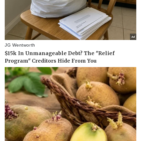
Vụ án
Vũ khí
Tin nóng
Việt Nam
Tư vấn luật
Phân tích