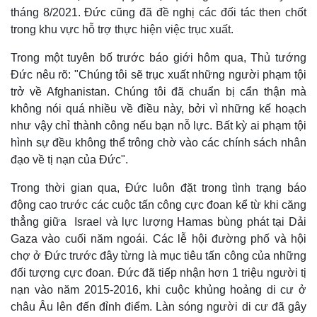
tháng 8/2021. Đức cũng đã đề nghị các đối tác then chốt
trong khu vực hỗ trợ thực hiện việc trục xuất.
Trong một tuyên bố trước báo giới hôm qua, Thủ tướng
Đức nêu rõ: "Chúng tôi sẽ trục xuất những người phạm tội
trở về Afghanistan. Chúng tôi đã chuẩn bị cẩn thận mà
không nói quá nhiều về điều này, bởi vì những kế hoạch
như vậy chỉ thành công nếu bạn nỗ lực. Bất kỳ ai phạm tội
hình sự đều không thể trông chờ vào các chính sách nhân
đạo về tị nạn của Đức".
Trong thời gian qua, Đức luôn đặt trong tình trạng báo
động cao trước các cuộc tấn công cực đoan kể từ khi căng
thẳng giữa Israel và lực lượng Hamas bùng phát tại Dải
Gaza vào cuối năm ngoái. Các lễ hội đường phố và hội
chợ ở Đức trước đây từng là mục tiêu tấn công của những
đối tượng cực đoan. Đức đã tiếp nhận hơn 1 triệu người tị
nạn vào năm 2015-2016, khi cuộc khủng hoảng di cư ở
châu Âu lên đến đỉnh điểm. Làn sóng người di cư đã gây