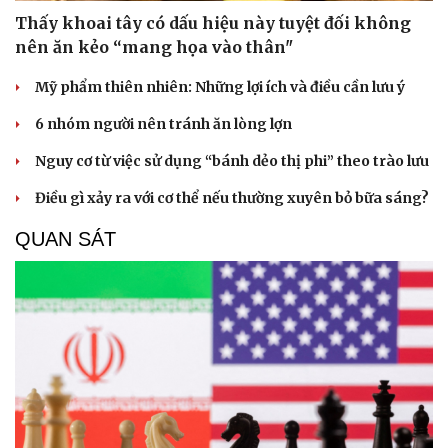
Thấy khoai tây có dấu hiệu này tuyệt đối không
nên ăn kẻo “mang họa vào thân"
Mỹ phẩm thiên nhiên: Những lợi ích và điều cần lưu ý
6 nhóm người nên tránh ăn lòng lợn
Nguy cơ từ việc sử dụng “bánh dẻo thị phi” theo trào lưu
Điều gì xảy ra với cơ thể nếu thường xuyên bỏ bữa sáng?
QUAN SÁT
Cải chính