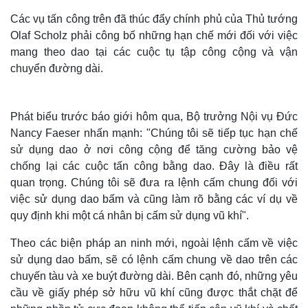
Các vụ tấn công trên đã thúc đẩy chính phủ của Thủ tướng
Olaf Scholz phải công bố những hạn chế mới đối với việc
mang theo dao tại các cuộc tụ tập công cộng và vận
chuyển đường dài.
Phát biểu trước báo giới hôm qua, Bộ trưởng Nội vụ Đức
Nancy Faeser nhấn mạnh: "Chúng tôi sẽ tiếp tục hạn chế
sử dụng dao ở nơi công cộng để tăng cường bảo vệ
chống lại các cuộc tấn công bằng dao. Đây là điều rất
quan trọng. Chúng tôi sẽ đưa ra lệnh cấm chung đối với
việc sử dụng dao bấm và cũng làm rõ bằng các ví dụ về
Thế giới
Multimedia
quy định khi một cá nhân bị cấm sử dụng vũ khí".
Quan sát
Video
Cuộc sống đó đây
Ảnh
Theo các biện pháp an ninh mới, ngoài lệnh cấm về việc
Hồ sơ
E-Magazine
sử dụng dao bấm, sẽ có lệnh cấm chung về dao trên các
Infographic
chuyến tàu và xe buýt đường dài. Bên cạnh đó, những yêu
cầu về giấy phép sở hữu vũ khí cũng được thắt chặt để