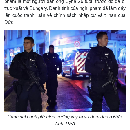
phạm là một người đàn ông Syria 26 tuổi, trước đó đã bị
e
trục xuất về Bungary. Danh tính của nghi phạm đã làm dấy
lên cuộc tranh luận về chính sách nhập cư và tị nạn của
Đức.
Cảnh sát canh giữ hiện trường xảy ra vụ đâm dao ở Đức.
Ảnh: DPA