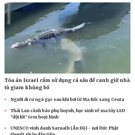
Cải chính
Tòa án Israel cấm sử dụng cá sấu để canh giữ nhà
tù giam khủng bố
Người di cư ngã gục sau khi bơi từ Ma Rốc sang Ceuta
Thái Lan cảnh báo phụ huynh, học sinh về ma túy LSD
“đội lốt” tem hoạt hình
UNESCO vinh danh Sarnath (Ấn Độ) - nơi Đức Phật
thuyết pháp đầu tiên