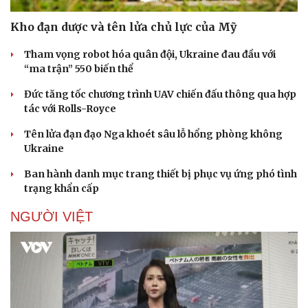
Doanh nhân
Trải nghiệm
Vì cộng đồng
Chuyển đổi số
Kho đạn dược và tên lửa chủ lực của Mỹ
Tham vọng robot hóa quân đội, Ukraine đau đầu với
“ma trận” 550 biến thể
Đức tăng tốc chương trình UAV chiến đấu thông qua hợp
tác với Rolls-Royce
Tên lửa đạn đạo Nga khoét sâu lỗ hổng phòng không
Ukraine
Ban hành danh mục trang thiết bị phục vụ ứng phó tình
trạng khẩn cấp
NGƯỜI VIỆT