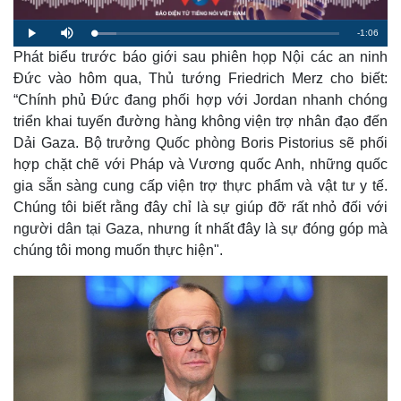
R
-
1:06
L
P
M
o
l
u
a
Phát biểu trước báo giới sau phiên họp Nội các an ninh
a
t
e
d
y
e
e
Đức vào hôm qua, Thủ tướng Friedrich Merz cho biết:
d
m
:
“Chính phủ Đức đang phối hợp với Jordan nhanh chóng
9
.
a
2
triển khai tuyến đường hàng không viện trợ nhân đạo đến
1
%
Dải Gaza. Bộ trưởng Quốc phòng Boris Pistorius sẽ phối
i
hợp chặt chẽ với Pháp và Vương quốc Anh, những quốc
n
gia sẵn sàng cung cấp viện trợ thực phẩm và vật tư y tế.
i
Chúng tôi biết rằng đây chỉ là sự giúp đỡ rất nhỏ đối với
n
người dân tại Gaza, nhưng ít nhất đây là sự đóng góp mà
chúng tôi mong muốn thực hiện".
g
T
i
m
e