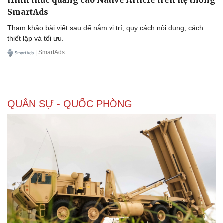
SmartAds
Tham khảo bài viết sau để nắm vị trí, quy cách nội dung, cách
thiết lập và tối ưu.
| SmartAds
QUÂN SỰ - QUỐC PHÒNG
Doanh nghiệp
Công nghệ
Thông tin doanh nghiệp
Sành điệu
Doanh nghiệp 24h
Tin Công nghệ