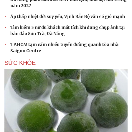
năm 2027
Áp thấp nhiệt đới suy yếu, Vịnh Bắc Bộ vẫn có gió mạnh
Tìm kiếm 3 nữ du khách mất tích khi đang chụp ảnh tại
Du lịch
Podcast
bán đảo Sơn Trà, Đà Nẵng
Tư vấn
Câu chuyện thời sự
TP.HCM tạm cấm nhiều tuyến đường quanh tòa nhà
Săn Tour
Đọc truyện đêm khuya
Saigon Centre
check-in
Cửa sổ tình yêu
Kể chuyện cho bé
SỨC KHỎE
Hạt giống tâm hồn