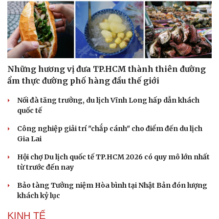
Văn hóa
Giải trí
Sân khấu - Điện ảnh
Nghệ sĩ
Văn học
Thời trang
Những hương vị đưa TP.HCM thành thiên đường
Âm nhạc
Sao Việt
ẩm thực đường phố hàng đầu thế giới
Di sản
Nối đà tăng trưởng, du lịch Vĩnh Long hấp dẫn khách
quốc tế
Công nghiệp giải trí "chắp cánh" cho điểm đến du lịch
Gia Lai
Hội chợ Du lịch quốc tế TP.HCM 2026 có quy mô lớn nhất
từ trước đến nay
Bảo tàng Tưởng niệm Hòa bình tại Nhật Bản đón lượng
khách kỷ lục
KINH TẾ