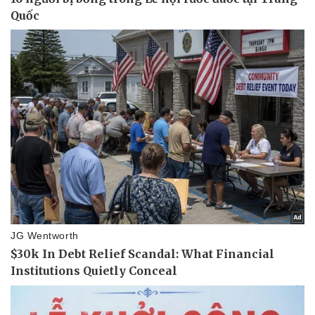
Pháp luật
Quân sự - Quốc phòng
Vụ án
Vũ khí
Tin nóng
Việt Nam
Tư vấn luật
Phân tích