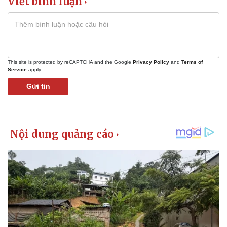
Viết bình luận
This site is protected by reCAPTCHA and the Google
Privacy Policy
and
Terms of
Service
apply.
Gửi tin
Kinh tế
Thị trường
Bất động sản
Giá vàng
Khởi nghiệp
Tiêu dùng
Tỷ giá
Chứng khoán
Giá cà phê