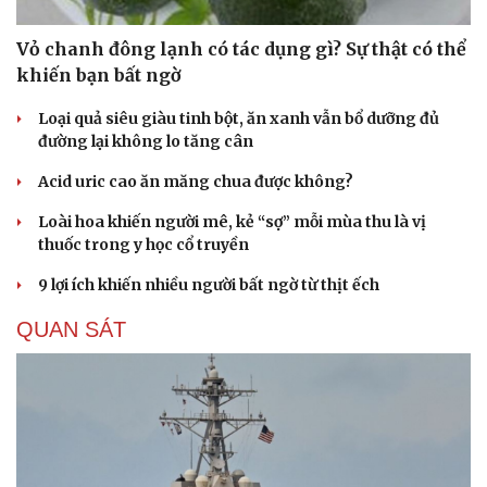
Vỏ chanh đông lạnh có tác dụng gì? Sự thật có thể
khiến bạn bất ngờ
Loại quả siêu giàu tinh bột, ăn xanh vẫn bổ dưỡng đủ
đường lại không lo tăng cân
Acid uric cao ăn măng chua được không?
Loài hoa khiến người mê, kẻ “sợ” mỗi mùa thu là vị
thuốc trong y học cổ truyền
9 lợi ích khiến nhiều người bất ngờ từ thịt ếch
QUAN SÁT