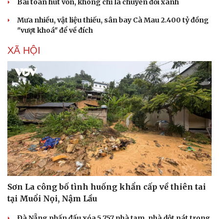
Bài toán hút vốn, không chỉ là chuyển đổi xanh
Mưa nhiều, vật liệu thiếu, sân bay Cà Mau 2.400 tỷ đồng
"vượt khoá" để về đích
XÃ HỘI
Sơn La công bố tình huống khẩn cấp về thiên tai
tại Muổi Nọi, Nậm Lầu
Đà Nẵng phấn đấu xóa 5.757 nhà tạm, nhà dột nát trong