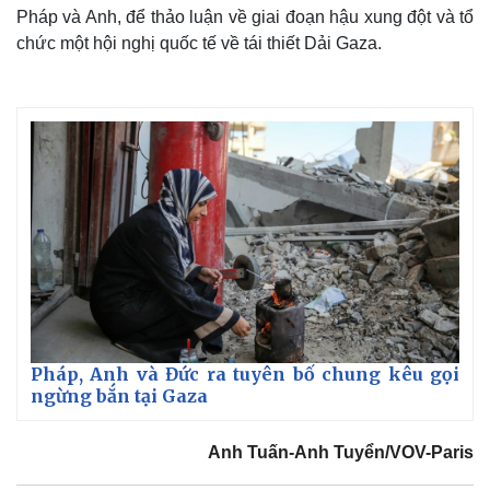
Pháp và Anh, để thảo luận về giai đoạn hậu xung đột và tổ
chức một hội nghị quốc tế về tái thiết Dải Gaza.
Thế giới
Multimedia
Quan sát
Video
Cuộc sống đó đây
Ảnh
Hồ sơ
E-Magazine
Pháp, Anh và Đức ra tuyên bố chung kêu gọi
Infographic
ngừng bắn tại Gaza
Anh Tuấn-Anh Tuyển/VOV-Paris