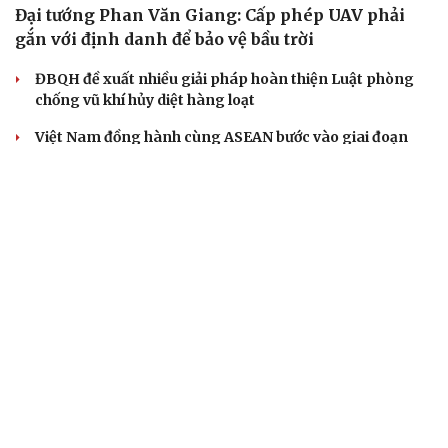
Đại tướng Phan Văn Giang: Cấp phép UAV phải
gắn với định danh để bảo vệ bầu trời
ĐBQH đề xuất nhiều giải pháp hoàn thiện Luật phòng
chống vũ khí hủy diệt hàng loạt
Việt Nam đồng hành cùng ASEAN bước vào giai đoạn
phát triển mới
Chủ tịch Quốc hội: Cảnh sát kinh tế là “thanh bảo kiếm”
chống tội phạm
Luật Phòng, chống phổ biến vũ khí hủy diệt hàng loạt
không cản trở hoạt động dân sự
QUAN SÁT