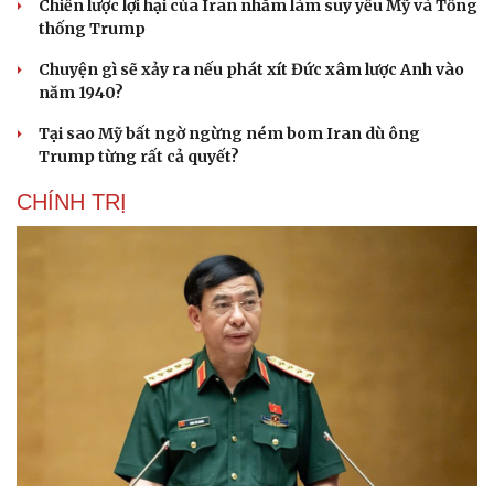
Chiến lược lợi hại của Iran nhằm làm suy yếu Mỹ và Tổng
thống Trump
Chuyện gì sẽ xảy ra nếu phát xít Đức xâm lược Anh vào
năm 1940?
Tại sao Mỹ bất ngờ ngừng ném bom Iran dù ông
Trump từng rất cả quyết?
CHÍNH TRỊ