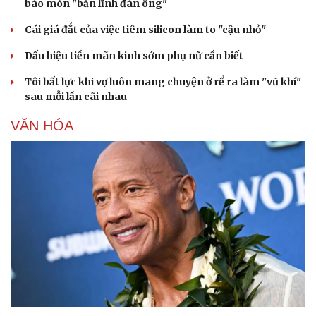
bào mòn "bản lĩnh đàn ông"
Cái giá đắt của việc tiêm silicon làm to "cậu nhỏ"
Dấu hiệu tiền mãn kinh sớm phụ nữ cần biết
Tôi bất lực khi vợ luôn mang chuyện ở rể ra làm "vũ khí"
sau mỗi lần cãi nhau
VĂN HÓA