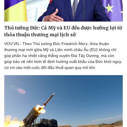
Thủ tướng Đức: Cả Mỹ và EU đều được hưởng lợi từ
thỏa thuận thương mại lịch sử
VOV.VN - Theo Thủ tướng Đức Friedrich Merz, thỏa thuận
thương mại mới giữa Mỹ và Liên minh châu Âu (EU) không chỉ
góp phần hạ nhiệt căng thẳng xuyên Đại Tây Dương, mà còn
giúp bảo vệ nền kinh tế định hướng xuất khẩu của Đức khỏi nguy
cơ rơi vào một cuộc đối đầu thuế quan quy mô lớn.
Thể thao
Ô tô - Xe máy
Bóng đá
Ô tô
Lịch thi đấu bóng đá
Xe máy
Thế giới thể thao
Tư vấn
eSports