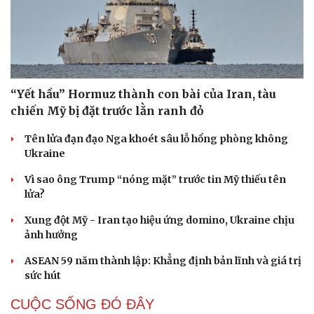
“Yết hầu” Hormuz thành con bài của Iran, tàu
chiến Mỹ bị đặt trước lằn ranh đỏ
Tên lửa đạn đạo Nga khoét sâu lỗ hổng phòng không
Ukraine
Vì sao ông Trump “nóng mặt” trước tin Mỹ thiếu tên
lửa?
Xung đột Mỹ - Iran tạo hiệu ứng domino, Ukraine chịu
ảnh hưởng
ASEAN 59 năm thành lập: Khẳng định bản lĩnh và giá trị
sức hút
CUỘC SỐNG ĐÓ ĐÂY