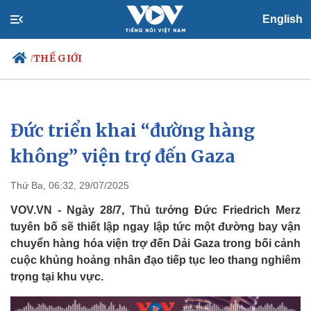
English
THẾ GIỚI
/
Đức triển khai “đường hàng
Chính trị
Xã hội
Đảng
Tin 24h
không” viện trợ đến Gaza
Tổ chức nhân sự
Dự báo thời tiết
Quốc hội
Giáo dục
Thứ Ba, 06:32, 29/07/2025
Nhận diện sự thật
Dấu ấn VOV
Việc làm
VOV.VN - Ngày 28/7, Thủ tướng Đức Friedrich Merz
Biển đảo
tuyên bố sẽ thiết lập ngay lập tức một đường bay vận
chuyển hàng hóa viện trợ đến Dải Gaza trong bối cảnh
cuộc khủng hoảng nhân đạo tiếp tục leo thang nghiêm
trọng tại khu vực.