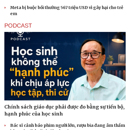
Cây thuốc
Blog
Meta bị buộc bồi thường 567 triệu USD vì gây hại cho trẻ
Sản phụ khoa
Tình yêu - Gia đình
em
Nhi khoa
Nam khoa
PODCAST
Làm đẹp - giảm cân
Phòng mạch online
Ăn sạch sống khỏe
Chính sách giáo dục phải được đo bằng sự tiến bộ,
hạnh phúc của học sinh
Bác sĩ cảnh báo phim người lớn, rượu bia đang âm thầm