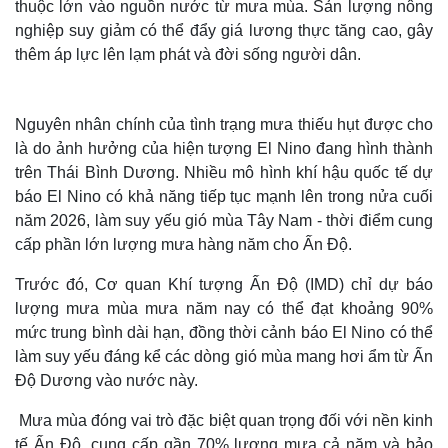
thuộc lớn vào nguồn nước từ mưa mùa. Sản lượng nông
nghiệp suy giảm có thể đẩy giá lương thực tăng cao, gây
thêm áp lực lên lạm phát và đời sống người dân.
Nguyên nhân chính của tình trạng mưa thiếu hụt được cho
là do ảnh hưởng của hiện tượng El Nino đang hình thành
trên Thái Bình Dương. Nhiều mô hình khí hậu quốc tế dự
báo El Nino có khả năng tiếp tục mạnh lên trong nửa cuối
năm 2026, làm suy yếu gió mùa Tây Nam - thời điểm cung
cấp phần lớn lượng mưa hàng năm cho Ấn Độ.
Trước đó, Cơ quan Khí tượng Ấn Độ (IMD) chỉ dự báo
Thế giới
Multimedia
lượng mưa mùa mưa năm nay có thể đạt khoảng 90%
Quan sát
Video
mức trung bình dài hạn, đồng thời cảnh báo El Nino có thể
Cuộc sống đó đây
Ảnh
làm suy yếu đáng kể các dòng gió mùa mang hơi ẩm từ Ấn
Hồ sơ
E-Magazine
Infographic
Độ Dương vào nước này.
Mưa mùa đóng vai trò đặc biệt quan trọng đối với nền kinh
tế Ấn Độ, cung cấp gần 70% lượng mưa cả năm và bảo