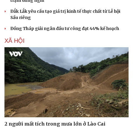
trạm dừng nghỉ
Đắk Lắk yêu cầu tạo giá trị kinh tế thực chất từ Lễ hội
Sầu riêng
Đồng Tháp giải ngân đầu tư công đạt 44% kế hoạch
XÃ HỘI
Du lịch
Podcast
Tư vấn
Câu chuyện thời sự
Săn Tour
Đọc truyện đêm khuya
2 người mất tích trong mưa lớn ở Lào Cai
check-in
Cửa sổ tình yêu
Kể chuyện cho bé