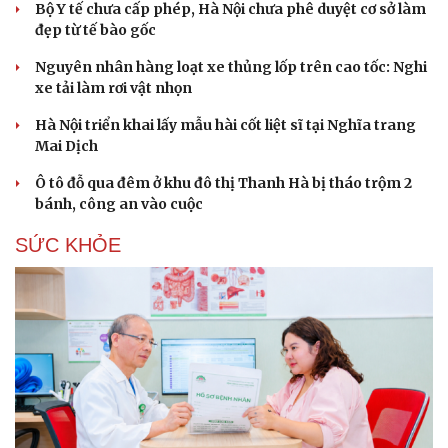
Bộ Y tế chưa cấp phép, Hà Nội chưa phê duyệt cơ sở làm
Hạt giống tâm hồn
đẹp từ tế bào gốc
Nguyên nhân hàng loạt xe thủng lốp trên cao tốc: Nghi
xe tải làm rơi vật nhọn
Hà Nội triển khai lấy mẫu hài cốt liệt sĩ tại Nghĩa trang
Mai Dịch
Ô tô đỗ qua đêm ở khu đô thị Thanh Hà bị tháo trộm 2
bánh, công an vào cuộc
SỨC KHỎE