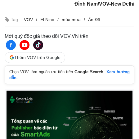
Đình Nam/VOV-New Delhi
Tag:
VOV
El Nino
mùa mưa
Ấn Độ
Mời quý độc giả theo dõi VOV.VN trên
Thêm VOV trên Google
Chọn VOV làm nguồn ưu tiên trên
Google Search
.
Xem hướng
dẫn.