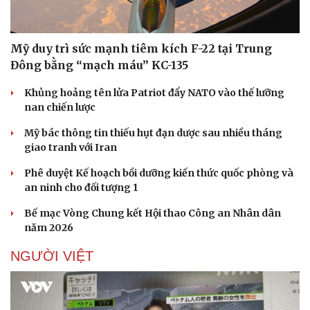
Mỹ duy trì sức mạnh tiêm kích F-22 tại Trung
Đông bằng “mạch máu” KC-135
Khủng hoảng tên lửa Patriot đẩy NATO vào thế lưỡng
nan chiến lược
Mỹ bác thông tin thiếu hụt đạn dược sau nhiều tháng
giao tranh với Iran
Phê duyệt Kế hoạch bồi dưỡng kiến thức quốc phòng và
an ninh cho đối tượng 1
Bế mạc Vòng Chung kết Hội thao Công an Nhân dân
năm 2026
NGƯỜI VIỆT