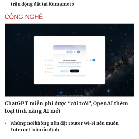
trận động đất tại Kumamoto
CÔNG NGHỆ
Sức khỏe
Đời sống
Dinh dưỡng - món ngon
Nhà đẹp
Cây thuốc
Blog
Sản phụ khoa
Tình yêu - Gia đình
Nhi khoa
Nam khoa
Làm đẹp - giảm cân
Phòng mạch online
Ăn sạch sống khỏe
ChatGPT miễn phí được “cởi trói”, OpenAI thêm
loạt tính năng AI mới
Những nơi không nên đặt router Wi-Fi nếu muốn
Internet luôn ổn định