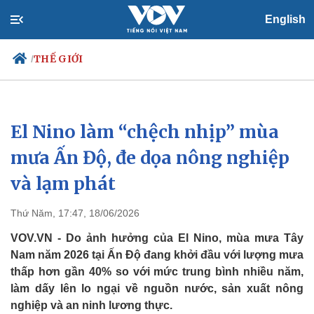
English
THẾ GIỚI
/
El Nino làm “chệch nhịp” mùa
Chính trị
Xã hội
Đảng
Tin 24h
mưa Ấn Độ, đe dọa nông nghiệp
Tổ chức nhân sự
Dự báo thời tiết
và lạm phát
Quốc hội
Giáo dục
Nhận diện sự thật
Dấu ấn VOV
Việc làm
Thứ Năm, 17:47, 18/06/2026
Biển đảo
VOV.VN - Do ảnh hưởng của El Nino, mùa mưa Tây
Nam năm 2026 tại Ấn Độ đang khởi đầu với lượng mưa
thấp hơn gần 40% so với mức trung bình nhiều năm,
làm dấy lên lo ngại về nguồn nước, sản xuất nông
nghiệp và an ninh lương thực.