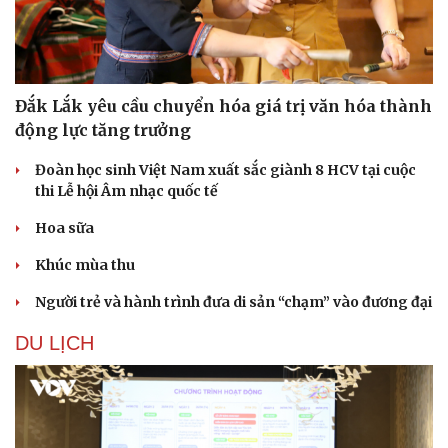
Đắk Lắk yêu cầu chuyển hóa giá trị văn hóa thành
động lực tăng trưởng
Đoàn học sinh Việt Nam xuất sắc giành 8 HCV tại cuộc
thi Lễ hội Âm nhạc quốc tế
Hoa sữa
Khúc mùa thu
Văn hóa
Giải trí
Người trẻ và hành trình đưa di sản “chạm” vào đương đại
Sân khấu - Điện ảnh
Nghệ sĩ
DU LỊCH
Văn học
Thời trang
Âm nhạc
Sao Việt
Di sản