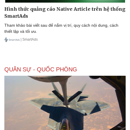
Hình thức quảng cáo Native Article trên hệ thống
SmartAds
Tham khảo bài viết sau để nắm vị trí, quy cách nội dung, cách
Doanh nghiệp
Công nghệ
thiết lập và tối ưu.
Thông tin doanh nghiệp
Sành điệu
| SmartAds
Doanh nghiệp 24h
Tin Công nghệ
Doanh nhân
Trải nghiệm
Vì cộng đồng
Chuyển đổi số
QUÂN SỰ - QUỐC PHÒNG