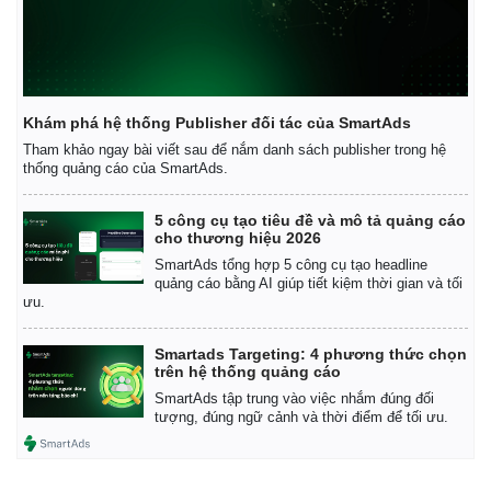
Khám phá hệ thống Publisher đối tác của SmartAds
Tham khảo ngay bài viết sau để nắm danh sách publisher trong hệ
thống quảng cáo của SmartAds.
5 công cụ tạo tiêu đề và mô tả quảng cáo
cho thương hiệu 2026
SmartAds tổng hợp 5 công cụ tạo headline
quảng cáo bằng AI giúp tiết kiệm thời gian và tối
ưu.
Smartads Targeting: 4 phương thức chọn
trên hệ thống quảng cáo
Kinh tế
Thị trường
SmartAds tập trung vào việc nhắm đúng đối
Bất động sản
Giá vàng
tượng, đúng ngữ cảnh và thời điểm để tối ưu.
Khởi nghiệp
Tiêu dùng
Tỷ giá
Chứng khoán