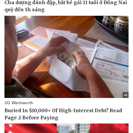
Vụ án
Vũ khí
Tin nóng
Việt Nam
Tư vấn luật
Phân tích