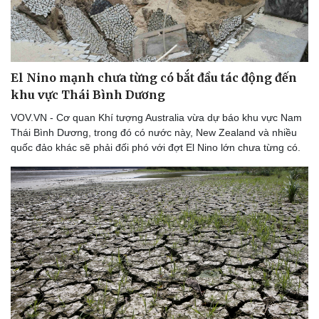
Thể thao
Ô tô - Xe máy
Bóng đá
Ô tô
Lịch thi đấu bóng đá
Xe máy
Thế giới thể thao
Tư vấn
eSports
El Nino mạnh chưa từng có bắt đầu tác động đến
Hậu trường
khu vực Thái Bình Dương
VOV.VN - Cơ quan Khí tượng Australia vừa dự báo khu vực Nam
Thái Bình Dương, trong đó có nước này, New Zealand và nhiều
quốc đảo khác sẽ phải đối phó với đợt El Nino lớn chưa từng có.