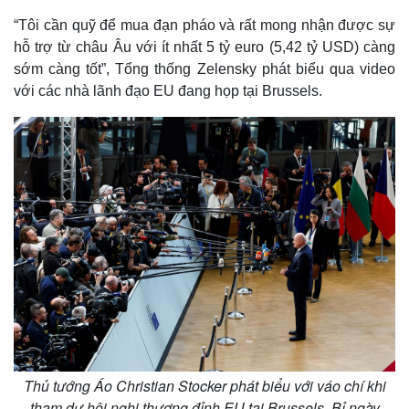
“Tôi cần quỹ để mua đạn pháo và rất mong nhận được sự
hỗ trợ từ châu Âu với ít nhất 5 tỷ euro (5,42 tỷ USD) càng
sớm càng tốt”, Tổng thống Zelensky phát biểu qua video
với các nhà lãnh đạo EU đang họp tại Brussels.
Thủ tướng Áo Christian Stocker phát biểu với váo chí khi
tham dự hội nghị thượng đỉnh EU tại Brussels, Bỉ ngày