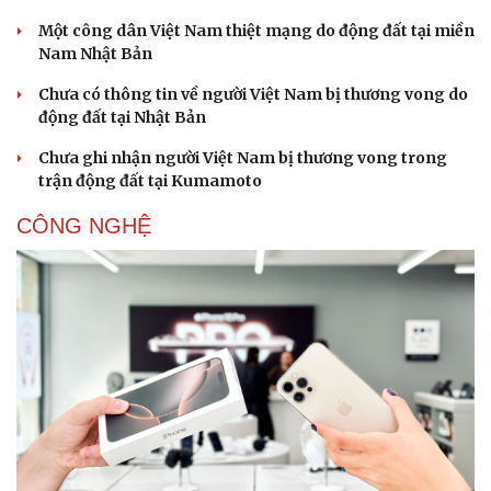
Một công dân Việt Nam thiệt mạng do động đất tại miền
Nam Nhật Bản
Chưa có thông tin về người Việt Nam bị thương vong do
động đất tại Nhật Bản
Chưa ghi nhận người Việt Nam bị thương vong trong
Sức khỏe
Đời sống
trận động đất tại Kumamoto
Dinh dưỡng - món ngon
Nhà đẹp
Cây thuốc
Blog
CÔNG NGHỆ
Sản phụ khoa
Tình yêu - Gia đình
Nhi khoa
Nam khoa
Làm đẹp - giảm cân
Phòng mạch online
Ăn sạch sống khỏe