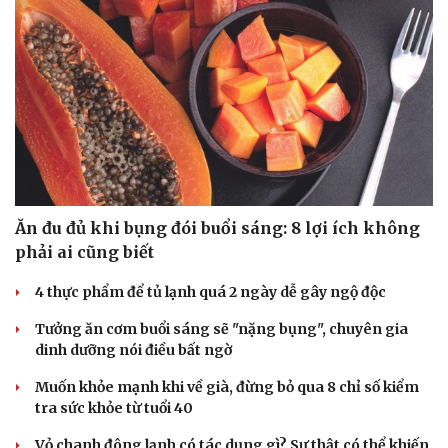
Ăn đu đủ khi bụng đói buổi sáng: 8 lợi ích không
phải ai cũng biết
4 thực phẩm để tủ lạnh quá 2 ngày dễ gây ngộ độc
Tưởng ăn cơm buổi sáng sẽ "nặng bụng", chuyên gia
dinh dưỡng nói điều bất ngờ
Muốn khỏe mạnh khi về già, đừng bỏ qua 8 chỉ số kiểm
tra sức khỏe từ tuổi 40
Vỏ chanh đông lạnh có tác dụng gì? Sự thật có thể khiến