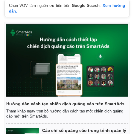
Chọn VOV làm nguồn ưu tiên trên
Google Search
.
Xem hướng
dẫn.
Hướng dẫn cách tạo chiến dịch quảng cáo trên SmartAds
Kinh tế
Thị trường
Tham khảo ngay trọn bộ hướng dẫn cách tạo một chiến dịch quảng
Bất động sản
Giá vàng
cáo mới trên SmartAds.
Khởi nghiệp
Tiêu dùng
Tỷ giá
Các chỉ số quảng cáo trong trình quản lý
Chứng khoán