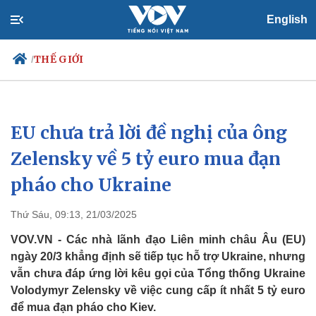
English
THẾ GIỚI
/
EU chưa trả lời đề nghị của ông
Chính trị
Xã hội
Đảng
Tin 24h
Zelensky về 5 tỷ euro mua đạn
Tổ chức nhân sự
Dự báo thời tiết
pháo cho Ukraine
Quốc hội
Giáo dục
Nhận diện sự thật
Dấu ấn VOV
Việc làm
Thứ Sáu, 09:13, 21/03/2025
Biển đảo
VOV.VN - Các nhà lãnh đạo Liên minh châu Âu (EU)
ngày 20/3 khẳng định sẽ tiếp tục hỗ trợ Ukraine, nhưng
vẫn chưa đáp ứng lời kêu gọi của Tổng thống Ukraine
Volodymyr Zelensky về việc cung cấp ít nhất 5 tỷ euro
để mua đạn pháo cho Kiev.