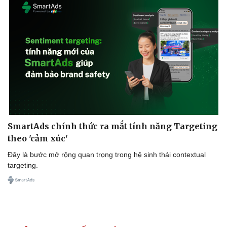
Doanh nghiệp
Công nghệ
Thông tin doanh nghiệp
Sành điệu
Doanh nghiệp 24h
Tin Công nghệ
Doanh nhân
Trải nghiệm
Vì cộng đồng
Chuyển đổi số
SmartAds chính thức ra mắt tính năng Targeting
theo 'cảm xúc'
Đây là bước mở rộng quan trọng trong hệ sinh thái contextual
targeting.