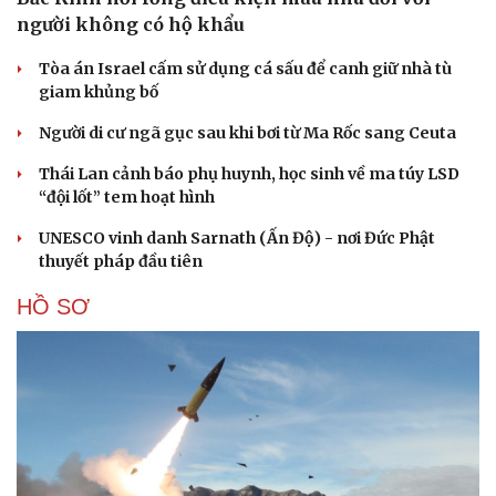
người không có hộ khẩu
Tòa án Israel cấm sử dụng cá sấu để canh giữ nhà tù
giam khủng bố
Người di cư ngã gục sau khi bơi từ Ma Rốc sang Ceuta
Thái Lan cảnh báo phụ huynh, học sinh về ma túy LSD
“đội lốt” tem hoạt hình
UNESCO vinh danh Sarnath (Ấn Độ) - nơi Đức Phật
thuyết pháp đầu tiên
HỒ SƠ