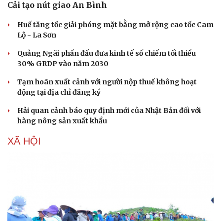
Cải tạo nút giao An Bình
Huế tăng tốc giải phóng mặt bằng mở rộng cao tốc Cam
Lộ - La Sơn
Quảng Ngãi phấn đấu đưa kinh tế số chiếm tối thiểu
30% GRDP vào năm 2030
Tạm hoãn xuất cảnh với người nộp thuế không hoạt
động tại địa chỉ đăng ký
Hải quan cảnh báo quy định mới của Nhật Bản đối với
hàng nông sản xuất khẩu
XÃ HỘI
Du lịch
Podcast
Tư vấn
Câu chuyện thời sự
Săn Tour
Đọc truyện đêm khuya
check-in
Cửa sổ tình yêu
Kể chuyện cho bé