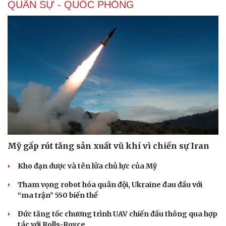
QUÂN SỰ - QUỐC PHÒNG
Mỹ gấp rút tăng sản xuất vũ khí vì chiến sự Iran
Kho đạn dược và tên lửa chủ lực của Mỹ
Tham vọng robot hóa quân đội, Ukraine đau đầu với
“ma trận” 550 biến thể
Đức tăng tốc chương trình UAV chiến đấu thông qua hợp
tác với Rolls-Royce