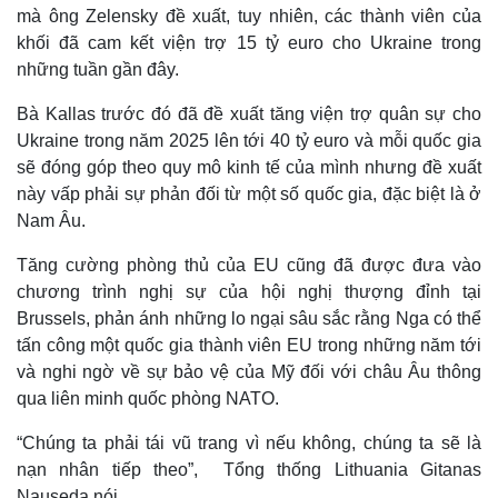
mà ông Zelensky đề xuất, tuy nhiên, các thành viên của
khối đã cam kết viện trợ 15 tỷ euro cho Ukraine trong
những tuần gần đây.
Bà Kallas trước đó đã đề xuất tăng viện trợ quân sự cho
Ukraine trong năm 2025 lên tới 40 tỷ euro và mỗi quốc gia
sẽ đóng góp theo quy mô kinh tế của mình nhưng đề xuất
này vấp phải sự phản đối từ một số quốc gia, đặc biệt là ở
Nam Âu.
Tăng cường phòng thủ của EU cũng đã được đưa vào
chương trình nghị sự của hội nghị thượng đỉnh tại
Brussels, phản ánh những lo ngại sâu sắc rằng Nga có thể
Thế giới
Multimedia
tấn công một quốc gia thành viên EU trong những năm tới
Quan sát
Video
và nghi ngờ về sự bảo vệ của Mỹ đối với châu Âu thông
Cuộc sống đó đây
Ảnh
Hồ sơ
E-Magazine
qua liên minh quốc phòng NATO.
Infographic
“Chúng ta phải tái vũ trang vì nếu không, chúng ta sẽ là
nạn nhân tiếp theo”, Tổng thống Lithuania Gitanas
Nauseda nói.