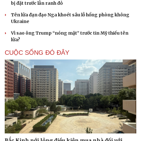
bị đặt trước lằn ranh đỏ
Tên lửa đạn đạo Nga khoét sâu lỗ hổng phòng không
Ukraine
Vì sao ông Trump “nóng mặt” trước tin Mỹ thiếu tên
lửa?
CUỘC SỐNG ĐÓ ĐÂY
Bắc Kinh nới lỏng điều kiện mua nhà đối với