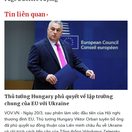
Thể thao
Ô tô - Xe máy
Bóng đá
Ô tô
Tin liên quan
Lịch thi đấu bóng đá
Xe máy
Thế giới thể thao
Tư vấn
eSports
Hậu trường
Thủ tướng Hungary phủ quyết về lập trường
chung của EU với Ukraine
VOV.VN - Ngày 20/3, sau phiên làm việc đầu tiên của Hội nghị
thượng đỉnh EU, Thủ tướng Hungary Viktor Orban tuyên bố ông
đã phủ quyết sự đồng thuận của Liên minh châu Âu về Ukraine
và chỉ trích cách tiếp cận của Tổng thống Volodymyr Zelensky.