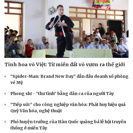
Tinh hoa võ Việt: Từ miền đất võ vươn ra thế giới
“Spider-Man: Brand New Day” dẫn đầu doanh số phòng
vé Mỹ
Văn hóa
Giải trí
Phong slư - “thư tình” bằng dân ca của người Tày
Sân khấu - Điện ảnh
Nghệ sĩ
Văn học
Thời trang
“Tiếp sức” cho công nghiệp văn hóa: Phát huy hiệu quả
Âm nhạc
Sao Việt
Quỹ Văn hóa, nghệ thuật
Di sản
Phó huyện trưởng của Hàn Quốc quảng bá lễ hội truyền
thống ở miền Tây