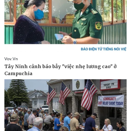
Vụ án
Vũ khí
Tin nóng
Việt Nam
Tư vấn luật
Phân tích