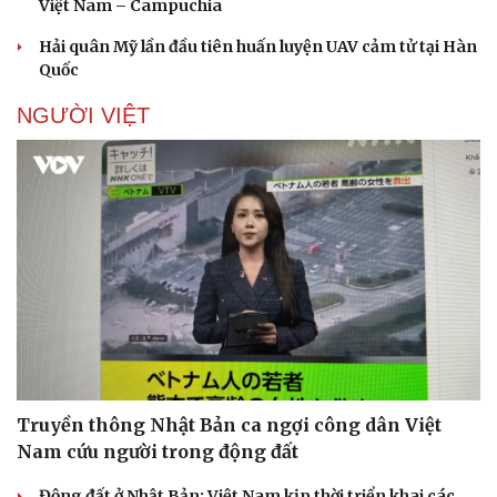
Việt Nam – Campuchia
Hải quân Mỹ lần đầu tiên huấn luyện UAV cảm tử tại Hàn
Quốc
NGƯỜI VIỆT
Sức khỏe
Đời sống
Dinh dưỡng - món ngon
Nhà đẹp
Cây thuốc
Blog
Sản phụ khoa
Tình yêu - Gia đình
Nhi khoa
Nam khoa
Làm đẹp - giảm cân
Phòng mạch online
Ăn sạch sống khỏe
Truyền thông Nhật Bản ca ngợi công dân Việt
Nam cứu người trong động đất
Động đất ở Nhật Bản: Việt Nam kịp thời triển khai các