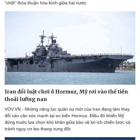
“chốt” thỏa thuận hòa bình giữa hai nước.
Thể thao
Ô tô - Xe máy
Bóng đá
Ô tô
Lịch thi đấu bóng đá
Xe máy
Thế giới thể thao
Tư vấn
eSports
Hậu trường
Iran đổi luật chơi ở Hormuz, Mỹ rơi vào thế tiến
thoái lưỡng nan
VOV.VN - Những năng lực quân sự mới của Iran đang làm thay
đổi cán cân sức mạnh tại eo biển Hormuz. Điều đó khiến Mỹ
đứng trước lựa chọn khó khăn giữa bảo vệ lợi ích chiến lược và
tránh nguy cơ leo thang xung đột.