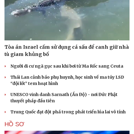
Tòa án Israel cấm sử dụng cá sấu để canh giữ nhà
tù giam khủng bố
Người di cư ngã gục sau khi bơi từ Ma Rốc sang Ceuta
Thái Lan cảnh báo phụ huynh, học sinh về ma túy LSD
“đội lốt” tem hoạt hình
UNESCO vinh danh Sarnath (Ấn Độ) - nơi Đức Phật
thuyết pháp đầu tiên
Trung Quốc đạt đột phá trong phát triển lúa lai vô tính
HỒ SƠ