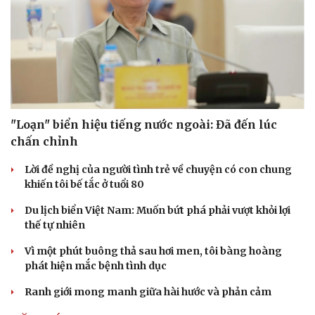
"Loạn" biển hiệu tiếng nước ngoài: Đã đến lúc
chấn chỉnh
Lời đề nghị của người tình trẻ về chuyện có con chung
khiến tôi bế tắc ở tuổi 80
Văn hóa
Giải trí
Du lịch biển Việt Nam: Muốn bứt phá phải vượt khỏi lợi
thế tự nhiên
Sân khấu - Điện ảnh
Nghệ sĩ
Văn học
Thời trang
Vì một phút buông thả sau hơi men, tôi bàng hoàng
Âm nhạc
Sao Việt
phát hiện mắc bệnh tình dục
Di sản
Ranh giới mong manh giữa hài hước và phản cảm