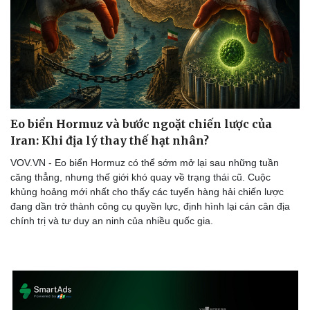
Doanh nghiệp
Công nghệ
Thông tin doanh nghiệp
Sành điệu
Doanh nghiệp 24h
Tin Công nghệ
Doanh nhân
Trải nghiệm
Eo biển Hormuz và bước ngoặt chiến lược của
Vì cộng đồng
Chuyển đổi số
Iran: Khi địa lý thay thế hạt nhân?
VOV.VN - Eo biển Hormuz có thể sớm mở lại sau những tuần
căng thẳng, nhưng thế giới khó quay về trạng thái cũ. Cuộc
khủng hoảng mới nhất cho thấy các tuyến hàng hải chiến lược
đang dần trở thành công cụ quyền lực, định hình lại cán cân địa
chính trị và tư duy an ninh của nhiều quốc gia.