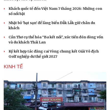
Khách quốc tế đến Việt Nam 7 tháng 2026: Những con
số nổi bật
Nhặt bỏ 'hạt sạn' để làng biển Đắk Lắk giữ chân du
khách
Cần Thơ cụ thể hóa “Ba kết nối”, xúc tiến đón dòng vốn
và du khách Thái Lan
Ký kết hợp tác đăng cai Vòng chung kết Giải Vô địch
Golf nghiệp dư thế giới 2027
KINH TẾ
Du lịch
Podcast
Tư vấn
Câu chuyện thời sự
Săn Tour
Đọc truyện đêm khuya
check-in
Cửa sổ tình yêu
Kể chuyện cho bé