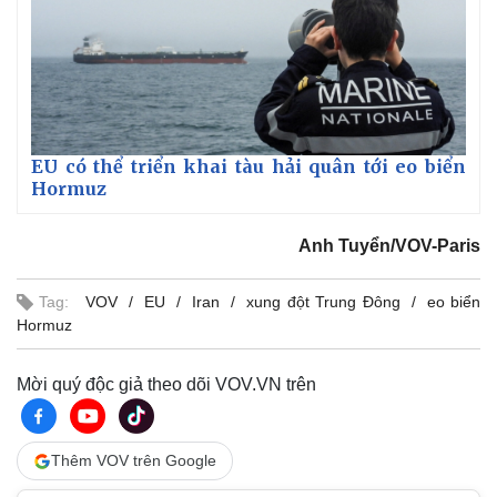
EU có thể triển khai tàu hải quân tới eo biển
Hormuz
Anh Tuyển/VOV-Paris
Tag:
VOV
EU
Iran
xung đột Trung Đông
eo biển
Hormuz
Mời quý độc giả theo dõi VOV.VN trên
Thêm VOV trên Google