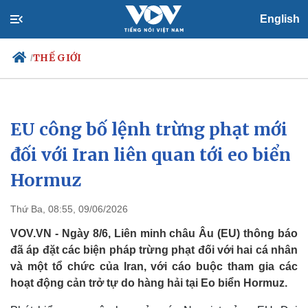
English
THẾ GIỚI
/
EU công bố lệnh trừng phạt mới
Chính trị
Xã hội
Đảng
Tin 24h
đối với Iran liên quan tới eo biển
Tổ chức nhân sự
Dự báo thời tiết
Hormuz
Quốc hội
Giáo dục
Nhận diện sự thật
Dấu ấn VOV
Việc làm
Thứ Ba, 08:55, 09/06/2026
Biển đảo
VOV.VN - Ngày 8/6, Liên minh châu Âu (EU) thông báo
đã áp đặt các biện pháp trừng phạt đối với hai cá nhân
và một tổ chức của Iran, với cáo buộc tham gia các
hoạt động cản trở tự do hàng hải tại Eo biển Hormuz.