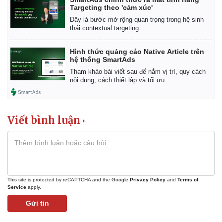
Targeting theo 'cảm xúc'
Đây là bước mở rộng quan trọng trong hệ sinh
thái contextual targeting.
Hình thức quảng cáo Native Article trên
hệ thống SmartAds
Tham khảo bài viết sau để nắm vị trí, quy cách
nội dung, cách thiết lập và tối ưu.
Viết bình luận
Kinh tế
Thị trường
This site is protected by reCAPTCHA and the Google
Privacy Policy
and
Terms of
Bất động sản
Giá vàng
Service
apply.
Khởi nghiệp
Tiêu dùng
Gửi tin
Tỷ giá
Chứng khoán