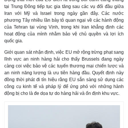
tại Trung Đông tiếp tục gia tăng sau các vụ đối đầu giữa
Iran với Mỹ và Israel trong ngày gần đây. Các nước
phương Tây nhiều lần bày tỏ quan ngại về các hành động
của Tehran tại vùng Vịnh, trong khi Iran khẳng định các
hoạt động của mình nhằm bảo vệ chủ quyền và lợi ích
quốc gia.
Giới quan sát nhận định, việc EU mở rộng trừng phạt sang
lĩnh vực an ninh hàng hải cho thấy Brussels đang ngày
càng coi việc bảo vệ các tuyến thương mại chiến lược và
an ninh năng lượng là ưu tiên hàng đầu. Quyết định này
đồng thời phát đi tín hiệu rằng EU sẵn sàng sử dụng các
Thế giới
Multimedia
công cụ kinh tế và pháp lý để ứng phó với những hành
Quan sát
Video
động bị cho là đe dọa tự do hàng hải và ổn định khu vực.
Cuộc sống đó đây
Ảnh
Hồ sơ
E-Magazine
Infographic