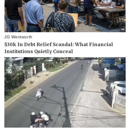
Vụ án
Vũ khí
Tin nóng
Việt Nam
Tư vấn luật
Phân tích