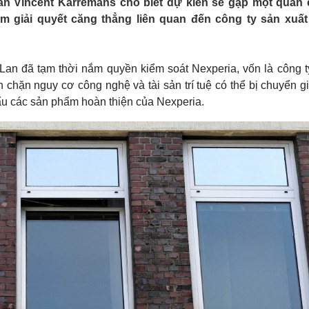
an Vincent Karremans cho biết dự kiến sẽ gặp một quan
Lịch thi đấu bóng đá
Xe máy
m giải quyết căng thẳng liên quan đến công ty sản xuất
Thế giới thể thao
Tư vấn
eSports
V
Hậu trường
Lan đã tạm thời nắm quyền kiểm soát Nexperia, vốn là công t
Văn hóa
Giải trí
D
chặn nguy cơ công nghệ và tài sản trí tuệ có thể bị chuyển g
Sân khấu - Điện ảnh
Nghệ sĩ
ẩu các sản phẩm hoàn thiện của Nexperia.
Văn học
Thời trang
Âm nhạc
Sao Việt
c
Di sản