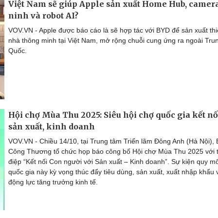
Việt Nam sẽ giúp Apple sản xuất Home Hub, camer
ninh và robot AI?
VOV.VN - Apple được báo cáo là sẽ hợp tác với BYD để sản xuất thiế
nhà thông minh tại Việt Nam, mở rộng chuỗi cung ứng ra ngoài Tru
Quốc.
Hội chợ Mùa Thu 2025: Siêu hội chợ quốc gia kết nố
sản xuất, kinh doanh
VOV.VN - Chiều 14/10, tại Trung tâm Triển lãm Đông Anh (Hà Nội), 
Công Thương tổ chức họp báo công bố Hội chợ Mùa Thu 2025 với 
điệp “Kết nối Con người với Sản xuất – Kinh doanh”. Sự kiện quy m
quốc gia này kỳ vọng thúc đẩy tiêu dùng, sản xuất, xuất nhập khẩu 
động lực tăng trưởng kinh tế.