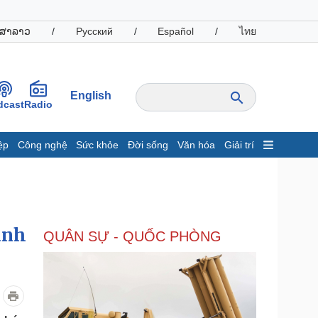
ສາລາວ
/
Русский
/
Español
/
ไทย
English
dcast
Radio
ệp
Công nghệ
Sức khỏe
Đời sống
Văn hóa
Giải trí
inh tế
Thị trường
ất động sản
Giá vàng
hởi nghiệp
Tiêu dùng
Tỷ giá
anh
QUÂN SỰ - QUỐC PHÒNG
Chứng khoán
Giá cà phê
oanh nghiệp
Công nghệ
hông tin doanh nghiệp
Sành điệu