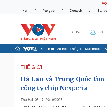
VO
中文
/
français
/
Deutsch
/
Bahas
35°C
Hà Nội
Chính trị
Xã hội
Thế giới
Multimedia
K
Chính trị
Xã hội
Đảng
Tin 24h
THẾ GIỚI
Tổ chức nhân sự
Dự báo thời tiết
Quốc hội
Giáo dục
Hà Lan và Trung Quốc tìm 
Nhận diện sự thật
Dấu ấn VOV
Việc làm
công ty chip Nexperia
Biển đảo
Pháp luật
Quân sự - Quốc phòng
Thứ Hai, 05:47, 20/10/2025
Vụ án
Vũ khí