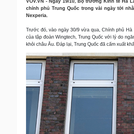
VOV.VN - Ngày 19/10, Bộ trưởng Kinh tế Hà L
Tin nóng
Việt Nam
chính phủ Trung Quốc trong vài ngày tới nhằ
Tư vấn luật
Phân tích
Nexperia.
Trước đó, vào ngày 30/9 vừa qua, Chính phủ Hà 
Sức khỏe
Đời sống
của tập đoàn Wingtech, Trung Quốc với lý do ngăn 
Dinh dưỡng - món ngon
Nhà đẹp
khỏi châu Âu. Đáp lại, Trung Quốc đã cấm xuất kh
Cây thuốc
Blog
Sản phụ khoa
Tình yêu - Gia đình
Nhi khoa
Nam khoa
Làm đẹp - giảm cân
Phòng mạch online
Ăn sạch sống khỏe
Cải chính