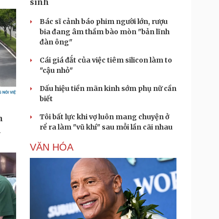
sinh
Bác sĩ cảnh báo phim người lớn, rượu
bia đang âm thầm bào mòn "bản lĩnh
đàn ông"
Cái giá đắt của việc tiêm silicon làm to
"cậu nhỏ"
Dấu hiệu tiền mãn kinh sớm phụ nữ cần
biết
Tôi bất lực khi vợ luôn mang chuyện ở
rể ra làm "vũ khí" sau mỗi lần cãi nhau
VĂN HÓA