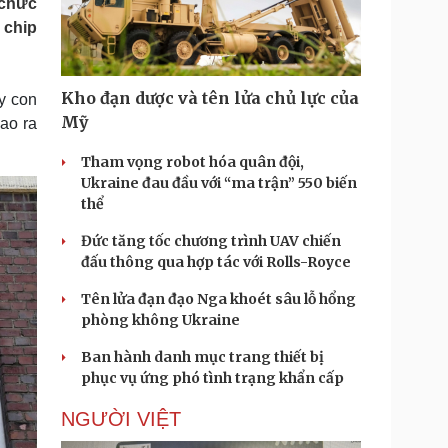
 chức
Doanh nghiệp 24h
Tin Công nghệ
 chip
Doanh nhân
Trải nghiệm
ì cộng đồng
Chuyển đổi số
Kho đạn dược và tên lửa chủ lực của
y con
u lịch
Podcast
Mỹ
iao ra
Tư vấn
Câu chuyện thời sự
Săn Tour
Đọc truyện đêm khuya
Tham vọng robot hóa quân đội,
heck-in
Cửa sổ tình yêu
Ukraine đau đầu với “ma trận” 550 biến
Kể chuyện cho bé
thể
Hạt giống tâm hồn
Đức tăng tốc chương trình UAV chiến
đấu thông qua hợp tác với Rolls-Royce
Tên lửa đạn đạo Nga khoét sâu lỗ hổng
phòng không Ukraine
Ban hành danh mục trang thiết bị
phục vụ ứng phó tình trạng khẩn cấp
NGƯỜI VIỆT