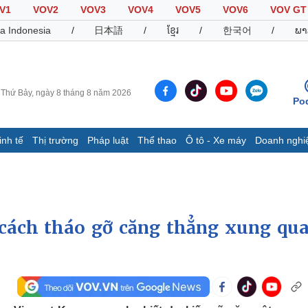
V1
VOV2
VOV3
VOV4
VOV5
VOV6
VOV GT
a Indonesia
/
日本語
/
ខ្មែរ
/
한국어
/
ພາ
Thứ Bảy, ngày 8 tháng 8 năm 2026
Po
inh tế
Thị trường
Pháp luật
Thể thao
Ô tô - Xe máy
Doanh nghi
Thế giới
Multimedia
K
Quan sát
Video
B
Cuộc sống đó đây
Ảnh
K
Hồ sơ
E-Magazine
cách tháo gỡ căng thẳng xung qu
Infographic
Thể thao
Ô tô - Xe máy
D
Bóng đá
Ô tô
T