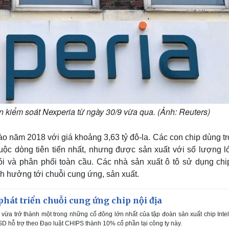
 kiểm soát Nexperia từ ngày 30/9 vừa qua. (Ảnh: Reuters)
o năm 2018 với giá khoảng 3,63 tỷ đô-la. Các con chip dùng t
uộc dòng tiên tiến nhất, nhưng được sản xuất với số lượng lớ
i và phân phối toàn cầu. Các nhà sản xuất ô tô sử dụng chi
nh hưởng tới chuỗi cung ứng, sản xuất.
hát triển chuỗi cung ứng chip nội địa
ừa trở thành một trong những cổ đông lớn nhất của tập đoàn sản xuất chip Inte
USD hỗ trợ theo Đạo luật CHIPS thành 10% cổ phần tại công ty này.