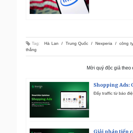
Tag:
Hà Lan
Trung Quốc
Nexperia
công t
thẳng
Mời quý độc giả theo
Shopping Ads: G
Đẩy traffic từ báo đ
Giải pháp tiếp 