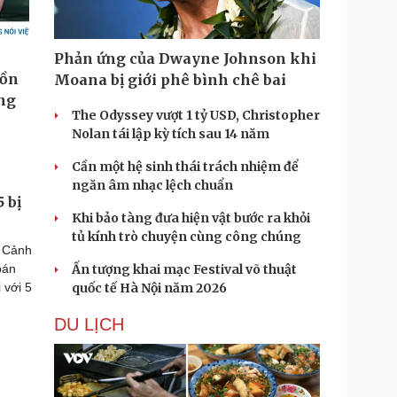
Phản ứng của Dwayne Johnson khi
Moana bị giới phê bình chê bai
The Odyssey vượt 1 tỷ USD, Christopher
Nolan tái lập kỳ tích sau 14 năm
Cần một hệ sinh thái trách nhiệm để
ngăn âm nhạc lệch chuẩn
 bị
Khi bảo tàng đưa hiện vật bước ra khỏi
tủ kính trò chuyện cùng công chúng
n Cảnh
bán
Ấn tượng khai mạc Festival võ thuật
 với 5
quốc tế Hà Nội năm 2026
DU LỊCH