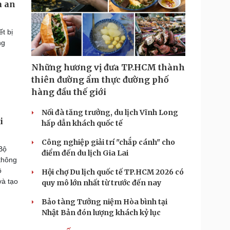
a an
t bị
ng
Những hương vị đưa TP.HCM thành
thiên đường ẩm thực đường phố
hàng đầu thế giới
Nối đà tăng trưởng, du lịch Vĩnh Long
i
hấp dẫn khách quốc tế
Công nghiệp giải trí "chắp cánh" cho
Bộ
điểm đến du lịch Gia Lai
thông
ô
Hội chợ Du lịch quốc tế TP.HCM 2026 có
và tạo
quy mô lớn nhất từ trước đến nay
Bảo tàng Tưởng niệm Hòa bình tại
Nhật Bản đón lượng khách kỷ lục