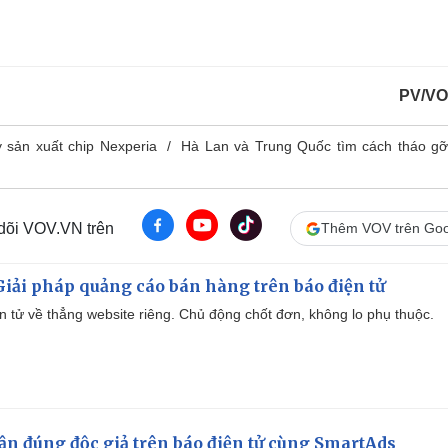
PV/VO
y sản xuất chip Nexperia
Hà Lan và Trung Quốc tìm cách tháo g
 dõi VOV.VN trên
Thêm VOV trên Goo
iải pháp quảng cáo bán hàng trên báo điện tử
iện tử về thẳng website riêng. Chủ động chốt đơn, không lo phụ thuộc.
cận đúng độc giả trên báo điện tử cùng SmartAds