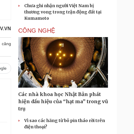
Chưa ghi nhận người Việt Nam bị
thương vong trong trận động đất tại
Kumamoto
V.VN
CÔNG NGHỆ
ỡ căng
gle
Các nhà khoa học Nhật Bản phát
hiện dấu hiệu của “hạt ma” trong vũ
trụ
Vì sao các hãng từ bỏ pin tháo rời trên
điện thoại?