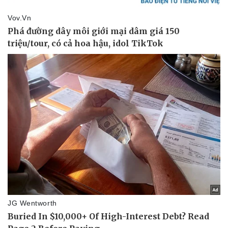
Thể thao
Ô tô - Xe máy
Bóng đá
Ô tô
Lịch thi đấu bóng đá
Xe máy
Thế giới thể thao
Tư vấn
eSports
Hậu trường