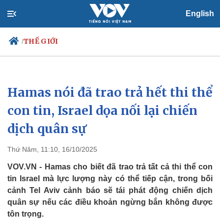
English
THẾ GIỚI
/
Hamas nói đã trao trả hết thi thể
Chính trị
Xã hội
Đảng
Tin 24h
con tin, Israel dọa nối lại chiến
Tổ chức nhân sự
Dự báo thời tiết
dịch quân sự
Quốc hội
Giáo dục
Nhận diện sự thật
Dấu ấn VOV
Việc làm
Thứ Năm, 11:10, 16/10/2025
Biển đảo
VOV.VN - Hamas cho biết đã trao trả tất cả thi thể con
tin Israel mà lực lượng này có thể tiếp cận, trong bối
cảnh Tel Aviv cảnh báo sẽ tái phát động chiến dịch
quân sự nếu các điều khoản ngừng bắn không được
tôn trọng.