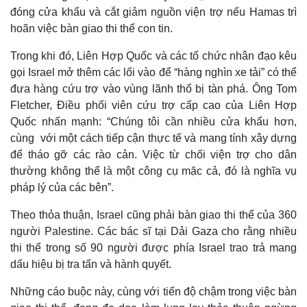
đóng cửa khẩu và cắt giảm nguồn viện trợ nếu Hamas trì
hoãn việc bàn giao thi thể con tin.
Trong khi đó, Liên Hợp Quốc và các tổ chức nhân đạo kêu
gọi Israel mở thêm các lối vào để “hàng nghìn xe tải” có thể
đưa hàng cứu trợ vào vùng lãnh thổ bị tàn phá. Ông Tom
Fletcher, Điều phối viên cứu trợ cấp cao của Liên Hợp
Quốc nhấn mạnh: “Chúng tôi cần nhiều cửa khẩu hơn,
cùng với một cách tiếp cận thực tế và mang tính xây dựng
để tháo gỡ các rào cản. Việc từ chối viện trợ cho dân
thường không thể là một công cụ mặc cả, đó là nghĩa vụ
pháp lý của các bên”.
Theo thỏa thuận, Israel cũng phải bàn giao thi thể của 360
người Palestine. Các bác sĩ tại Dải Gaza cho rằng nhiều
Kinh tế
Thị trường
thi thể trong số 90 người được phía Israel trao trả mang
Bất động sản
Giá vàng
dấu hiệu bị tra tấn và hành quyết.
Khởi nghiệp
Tiêu dùng
Tỷ giá
Những cáo buộc này, cùng với tiến độ chậm trong việc bàn
Chứng khoán