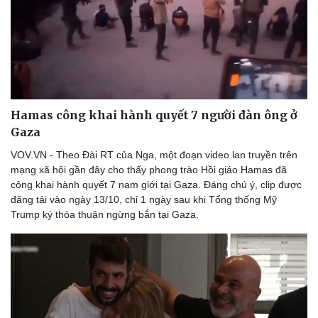
Doanh nghiệp
Công nghệ
Thông tin doanh nghiệp
Sành điệu
Doanh nghiệp 24h
Tin Công nghệ
Hamas công khai hành quyết 7 người đàn ông ở
Doanh nhân
Trải nghiệm
Gaza
Vì cộng đồng
Chuyển đổi số
VOV.VN - Theo Đài RT của Nga, một đoạn video lan truyền trên
mạng xã hội gần đây cho thấy phong trào Hồi giáo Hamas đã
công khai hành quyết 7 nam giới tại Gaza. Đáng chú ý, clip được
đăng tải vào ngày 13/10, chỉ 1 ngày sau khi Tổng thống Mỹ
Trump ký thỏa thuận ngừng bắn tại Gaza.