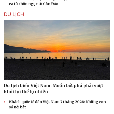
ca từ chốn ngục tù Côn Đảo
DU LỊCH
Du lịch biển Việt Nam: Muốn bứt phá phải vượt
Du lịch
Podcast
khỏi lợi thế tự nhiên
Tư vấn
Câu chuyện thời sự
Khách quốc tế đến Việt Nam 7 tháng 2026: Những con
Săn Tour
Đọc truyện đêm khuya
số nổi bật
check-in
Cửa sổ tình yêu
Kể chuyện cho bé