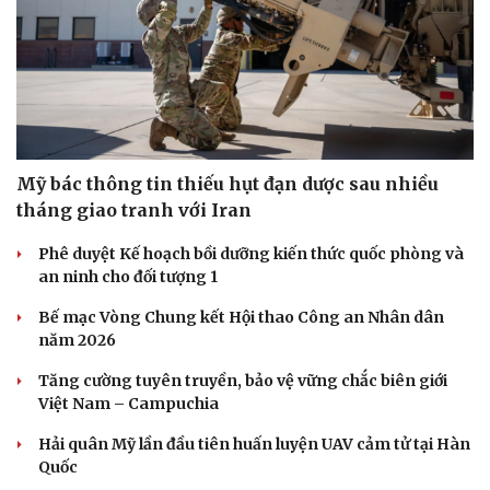
Sức khỏe
Đời sống
Mỹ bác thông tin thiếu hụt đạn dược sau nhiều
Dinh dưỡng - món ngon
Nhà đẹp
tháng giao tranh với Iran
Cây thuốc
Blog
Sản phụ khoa
Tình yêu - Gia đình
Phê duyệt Kế hoạch bồi dưỡng kiến thức quốc phòng và
Nhi khoa
an ninh cho đối tượng 1
Nam khoa
Làm đẹp - giảm cân
Bế mạc Vòng Chung kết Hội thao Công an Nhân dân
Phòng mạch online
năm 2026
Ăn sạch sống khỏe
Tăng cường tuyên truyền, bảo vệ vững chắc biên giới
Việt Nam – Campuchia
Hải quân Mỹ lần đầu tiên huấn luyện UAV cảm tử tại Hàn
Quốc