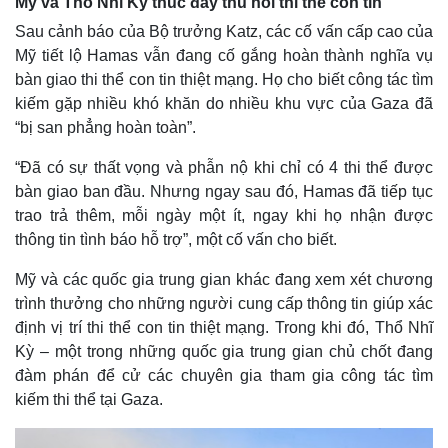
Mỹ và Thổ Nhĩ Kỳ thúc đẩy thu hồi thi thể con tin
Sau cảnh báo của Bộ trưởng Katz, các cố vấn cấp cao của
Mỹ tiết lộ Hamas vẫn đang cố gắng hoàn thành nghĩa vụ
bàn giao thi thể con tin thiệt mạng. Họ cho biết công tác tìm
kiếm gặp nhiều khó khăn do nhiều khu vực của Gaza đã
“bị san phẳng hoàn toàn”.
“Đã có sự thất vọng và phẫn nộ khi chỉ có 4 thi thể được
bàn giao ban đầu. Nhưng ngay sau đó, Hamas đã tiếp tục
trao trả thêm, mỗi ngày một ít, ngay khi họ nhận được
thông tin tình báo hỗ trợ”, một cố vấn cho biết.
Mỹ và các quốc gia trung gian khác đang xem xét chương
trình thưởng cho những người cung cấp thông tin giúp xác
định vị trí thi thể con tin thiệt mạng. Trong khi đó, Thổ Nhĩ
Kỳ – một trong những quốc gia trung gian chủ chốt đang
đàm phán để cử các chuyên gia tham gia công tác tìm
kiếm thi thể tại Gaza.