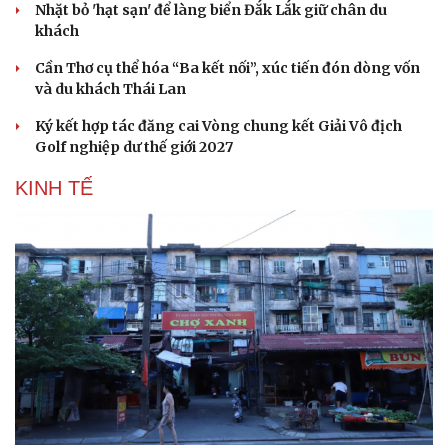
Nhặt bỏ 'hạt sạn' để làng biển Đắk Lắk giữ chân du
Hạt giống tâm hồn
khách
Cần Thơ cụ thể hóa “Ba kết nối”, xúc tiến đón dòng vốn
và du khách Thái Lan
Ký kết hợp tác đăng cai Vòng chung kết Giải Vô địch
Golf nghiệp dư thế giới 2027
KINH TẾ