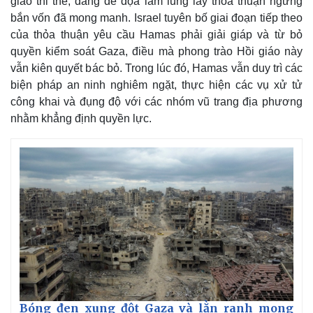
giao thi thể, đang đe dọa làm lung lay thỏa thuận ngừng
Giá cà phê
bắn vốn đã mong manh. Israel tuyên bố giai đoạn tiếp theo
của thỏa thuận yêu cầu Hamas phải giải giáp và từ bỏ
quyền kiểm soát Gaza, điều mà phong trào Hồi giáo này
vẫn kiên quyết bác bỏ. Trong lúc đó, Hamas vẫn duy trì các
biện pháp an ninh nghiêm ngặt, thực hiện các vụ xử tử
công khai và đụng độ với các nhóm vũ trang địa phương
nhằm khẳng định quyền lực.
Bóng đen xung đột Gaza và lằn ranh mong