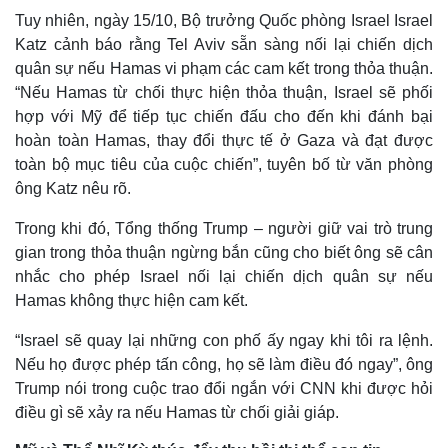
Tuy nhiên, ngày 15/10, Bộ trưởng Quốc phòng Israel Israel
Katz cảnh báo rằng Tel Aviv sẵn sàng nối lại chiến dịch
quân sự nếu Hamas vi phạm các cam kết trong thỏa thuận.
“Nếu Hamas từ chối thực hiện thỏa thuận, Israel sẽ phối
hợp với Mỹ để tiếp tục chiến đấu cho đến khi đánh bại
hoàn toàn Hamas, thay đổi thực tế ở Gaza và đạt được
toàn bộ mục tiêu của cuộc chiến”, tuyên bố từ văn phòng
ông Katz nêu rõ.
Trong khi đó, Tổng thống Trump – người giữ vai trò trung
gian trong thỏa thuận ngừng bắn cũng cho biết ông sẽ cân
nhắc cho phép Israel nối lại chiến dịch quân sự nếu
Thế giới
Multimedia
Hamas không thực hiện cam kết.
Quan sát
Video
Cuộc sống đó đây
Ảnh
“Israel sẽ quay lại những con phố ấy ngay khi tôi ra lệnh.
Hồ sơ
E-Magazine
Nếu họ được phép tấn công, họ sẽ làm điều đó ngay”, ông
Infographic
Trump nói trong cuộc trao đổi ngắn với CNN khi được hỏi
điều gì sẽ xảy ra nếu Hamas từ chối giải giáp.