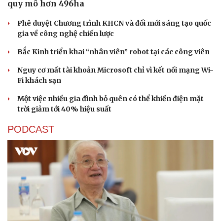
quy mô hơn 496ha
Phê duyệt Chương trình KHCN và đổi mới sáng tạo quốc
gia về công nghệ chiến lược
Bắc Kinh triển khai “nhân viên” robot tại các công viên
Nguy cơ mất tài khoản Microsoft chỉ vì kết nối mạng Wi-
Fi khách sạn
Một việc nhiều gia đình bỏ quên có thể khiến điện mặt
trời giảm tới 40% hiệu suất
PODCAST
Văn hóa
Giải trí
Sân khấu - Điện ảnh
Nghệ sĩ
Văn học
Thời trang
Âm nhạc
Sao Việt
Di sản