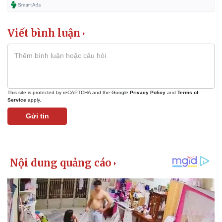
Vụ án
Vũ khí
Tin nóng
Việt Nam
Tư vấn luật
Phân tích
Viết bình luận
This site is protected by reCAPTCHA and the Google
Privacy Policy
and
Terms of
Service
apply.
Gửi tin