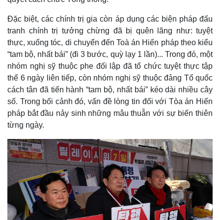
Đặc biệt, các chính trị gia còn áp dụng các biện pháp đấu
tranh chính trị tưởng chừng đã bị quên lãng như: tuyệt
thực, xuống tóc, di chuyển đến Toà án Hiến pháp theo kiểu
“tam bộ, nhất bái” (đi 3 bước, quỳ lạy 1 lần)... Trong đó, một
nhóm nghị sỹ thuộc phe đối lập đã tổ chức tuyệt thực tập
thể 6 ngày liên tiếp, còn nhóm nghị sỹ thuộc đảng Tổ quốc
cách tân đã tiến hành “tam bộ, nhất bái” kéo dài nhiều cây
số. Trong bối cảnh đó, vấn đề lòng tin đối với Tòa án Hiến
pháp bắt đầu nảy sinh những mâu thuẫn với sự biến thiên
từng ngày.