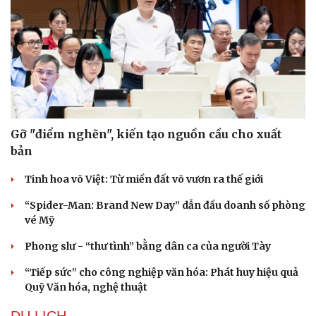
Gỡ "điểm nghẽn", kiến tạo nguồn cầu cho xuất
bản
Tinh hoa võ Việt: Từ miền đất võ vươn ra thế giới
“Spider-Man: Brand New Day” dẫn đầu doanh số phòng
vé Mỹ
Phong slư - “thư tình” bằng dân ca của người Tày
“Tiếp sức” cho công nghiệp văn hóa: Phát huy hiệu quả
Quỹ Văn hóa, nghệ thuật