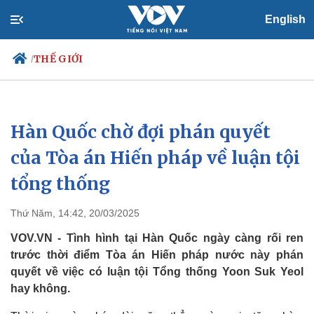
English
THẾ GIỚI
/
Hàn Quốc chờ đợi phán quyết
Chính trị
Xã hội
Đảng
Tin 24h
của Tòa án Hiến pháp về luận tội
Tổ chức nhân sự
Dự báo thời tiết
tổng thống
Quốc hội
Giáo dục
Nhận diện sự thật
Dấu ấn VOV
Việc làm
Thứ Năm, 14:42, 20/03/2025
Biển đảo
VOV.VN - Tình hình tại Hàn Quốc ngày càng rối ren
trước thời điểm Tòa án Hiến pháp nước này phán
quyết về việc có luận tội Tổng thống Yoon Suk Yeol
hay không.