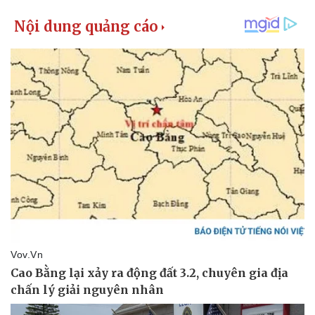
Thể thao
Ô tô - Xe máy
Bóng đá
Ô tô
Lịch thi đấu bóng đá
Xe máy
Thế giới thể thao
Tư vấn
eSports
Hậu trường