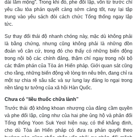
dài lắm mộng”. Trong khi đó, phe đối lập, vốn từ trước chỉ
Giá cà phê
yêu cầu tòa phán quyết càng sớm càng tốt, nay lại tập
trung vào yêu sách đòi cách chức Tổng thống ngay lập
tức.
Sự thay đổi thái độ nhanh chóng này, mặc dù không phải
là bằng chứng, nhưng cũng không phải là những đồn
đoán vô căn cứ, trong đó cho thấy có những biến động
trong nội bộ các chính đảng, thậm chí ngay trong nội bộ
các thẩm phán của Tòa án Hiến pháp. Giới quan sát cũng
cho rằng, những biến động về lòng tin nêu trên, đang chỉ ra
một sự chia rẽ sâu sắc và sự lung lay đáng lo ngại trong
nền tảng tư tưởng của xã hội Hàn Quốc.
Chưa có “liều thuốc chữa lành”
Trước thái độ không khoan nhượng của đảng cầm quyền
và phe đối lập, cũng như của hai phe ủng hộ và phản đối
Tổng thống Yoon Suk Yeol hiện nay, có thể khẳng định,
cho dù Tòa án Hiến pháp có đưa ra phán quyết theo