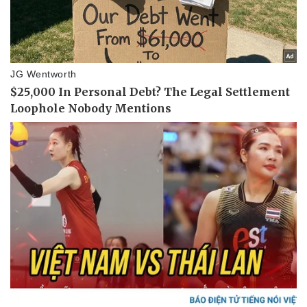
Doanh nghiệp
Công nghệ
Thông tin doanh nghiệp
Sành điệu
Doanh nghiệp 24h
Tin Công nghệ
Doanh nhân
Trải nghiệm
Vì cộng đồng
Chuyển đổi số