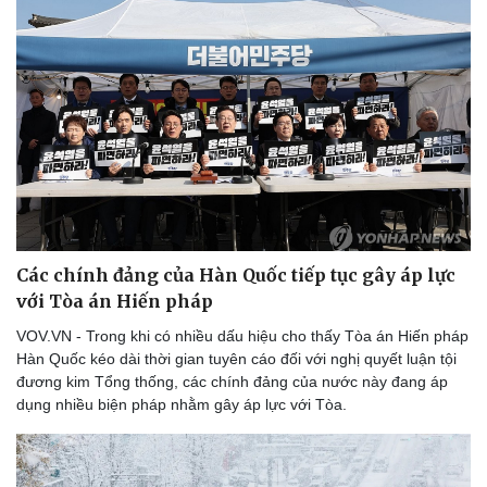
Sức khỏe
Đời sống
Dinh dưỡng - món ngon
Nhà đẹp
Cây thuốc
Blog
Sản phụ khoa
Tình yêu - Gia đình
Nhi khoa
Các chính đảng của Hàn Quốc tiếp tục gây áp lực
Nam khoa
với Tòa án Hiến pháp
Làm đẹp - giảm cân
Phòng mạch online
VOV.VN - Trong khi có nhiều dấu hiệu cho thấy Tòa án Hiến pháp
Ăn sạch sống khỏe
Hàn Quốc kéo dài thời gian tuyên cáo đối với nghị quyết luận tội
đương kim Tổng thống, các chính đảng của nước này đang áp
dụng nhiều biện pháp nhằm gây áp lực với Tòa.