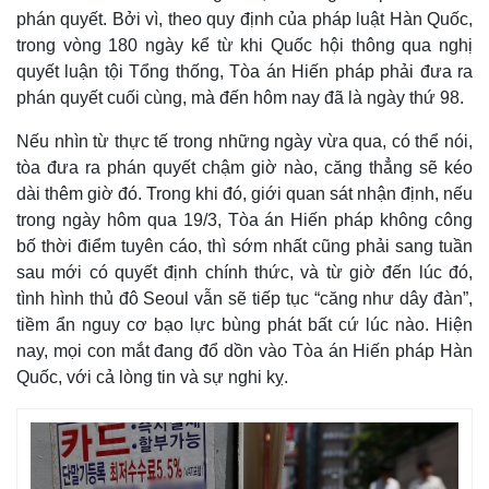
phán quyết. Bởi vì, theo quy định của pháp luật Hàn Quốc,
trong vòng 180 ngày kể từ khi Quốc hội thông qua nghị
quyết luận tội Tổng thống, Tòa án Hiến pháp phải đưa ra
phán quyết cuối cùng, mà đến hôm nay đã là ngày thứ 98.
Nếu nhìn từ thực tế trong những ngày vừa qua, có thể nói,
tòa đưa ra phán quyết chậm giờ nào, căng thẳng sẽ kéo
dài thêm giờ đó. Trong khi đó, giới quan sát nhận định, nếu
trong ngày hôm qua 19/3, Tòa án Hiến pháp không công
bố thời điểm tuyên cáo, thì sớm nhất cũng phải sang tuần
sau mới có quyết định chính thức, và từ giờ đến lúc đó,
tình hình thủ đô Seoul vẫn sẽ tiếp tục “căng như dây đàn”,
tiềm ẩn nguy cơ bạo lực bùng phát bất cứ lúc nào. Hiện
nay, mọi con mắt đang đổ dồn vào Tòa án Hiến pháp Hàn
Quốc, với cả lòng tin và sự nghi kỵ.
Pháp luật
Quân sự - Quốc phòng