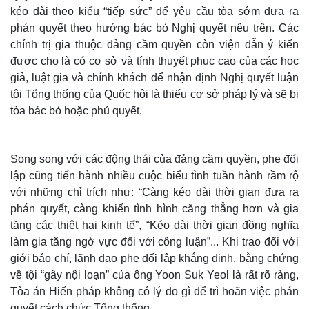
kéo dài theo kiểu “tiếp sức” để yêu cầu tòa sớm đưa ra
phán quyết theo hướng bác bỏ Nghị quyết nêu trên. Các
chính trị gia thuộc đảng cầm quyền còn viện dẫn ý kiến
được cho là có cơ sở và tính thuyết phục cao của các học
giả, luật gia và chính khách để nhận định Nghị quyết luận
tội Tổng thống của Quốc hội là thiếu cơ sở pháp lý và sẽ bị
tòa bác bỏ hoặc phủ quyết.
Song song với các động thái của đảng cầm quyền, phe đối
lập cũng tiến hành nhiều cuộc biểu tình tuần hành rầm rộ
với những chỉ trích như: “Càng kéo dài thời gian đưa ra
Thế giới
Multimedia
phán quyết, càng khiến tình hình căng thẳng hơn và gia
Quan sát
Video
tăng các thiệt hại kinh tế”, “Kéo dài thời gian đồng nghĩa
Cuộc sống đó đây
Ảnh
làm gia tăng ngờ vực đối với công luận”... Khi trao đổi với
Hồ sơ
E-Magazine
giới báo chí, lãnh đạo phe đối lập khẳng định, bằng chứng
Infographic
về tội “gây nội loạn” của ông Yoon Suk Yeol là rất rõ ràng,
Tòa án Hiến pháp không có lý do gì để trì hoãn việc phán
quyết cách chức Tổng thống.