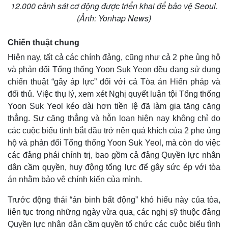
12.000 cảnh sát cơ động được triển khai để bảo vệ Seoul.
(Ảnh: Yonhap News)
Chiến thuật chung
Hiện nay, tất cả các chính đảng, cũng như cả 2 phe ủng hộ
và phản đối Tổng thống Yoon Suk Yeon đều đang sử dụng
chiến thuật “gây áp lực” đối với cả Tòa án Hiến pháp và
đối thủ. Việc thụ lý, xem xét Nghị quyết luận tội Tổng thống
Yoon Suk Yeol kéo dài hơn tiền lệ đã làm gia tăng căng
thẳng. Sự căng thẳng và hỗn loạn hiện nay không chỉ do
các cuộc biểu tình bắt đầu trở nên quá khích của 2 phe ủng
hộ và phản đối Tổng thống Yoon Suk Yeol, mà còn do việc
các đảng phái chính trị, bao gồm cả đảng Quyền lực nhân
dân cầm quyền, huy động tổng lực để gây sức ép với tòa
án nhằm bảo vệ chính kiến của mình.
Trước động thái “án binh bất động” khó hiểu này của tòa,
liên tục trong những ngày vừa qua, các nghị sỹ thuộc đảng
Quyền lực nhân dân cầm quyền tổ chức các cuộc biểu tình