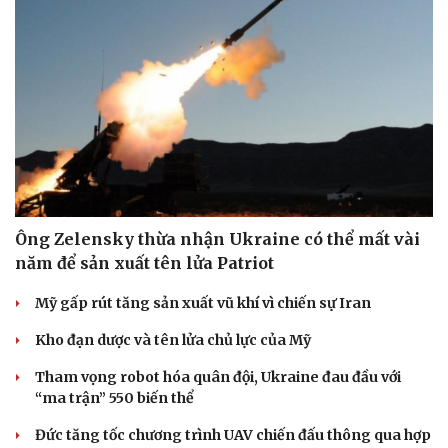
Ông Zelensky thừa nhận Ukraine có thể mất vài
năm để sản xuất tên lửa Patriot
Văn hóa
Giải trí
Mỹ gấp rút tăng sản xuất vũ khí vì chiến sự Iran
Sân khấu - Điện ảnh
Nghệ sĩ
Kho đạn dược và tên lửa chủ lực của Mỹ
Văn học
Thời trang
Âm nhạc
Sao Việt
Tham vọng robot hóa quân đội, Ukraine đau đầu với
Di sản
“ma trận” 550 biến thể
Đức tăng tốc chương trình UAV chiến đấu thông qua hợp