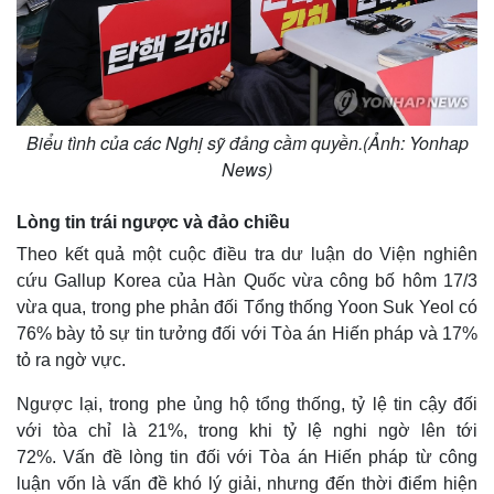
Biểu tình của các Nghị sỹ đảng cầm quyền.(Ảnh: Yonhap
News)
Lòng tin trái ngược và đảo chiều
Theo kết quả một cuộc điều tra dư luận do Viện nghiên
cứu Gallup Korea của Hàn Quốc vừa công bố hôm 17/3
vừa qua, trong phe phản đối Tổng thống Yoon Suk Yeol có
76% bày tỏ sự tin tưởng đối với Tòa án Hiến pháp và 17%
tỏ ra ngờ vực.
Ngược lại, trong phe ủng hộ tổng thống, tỷ lệ tin cậy đối
với tòa chỉ là 21%, trong khi tỷ lệ nghi ngờ lên tới
72%. Vấn đề lòng tin đối với Tòa án Hiến pháp từ công
luận vốn là vấn đề khó lý giải, nhưng đến thời điểm hiện