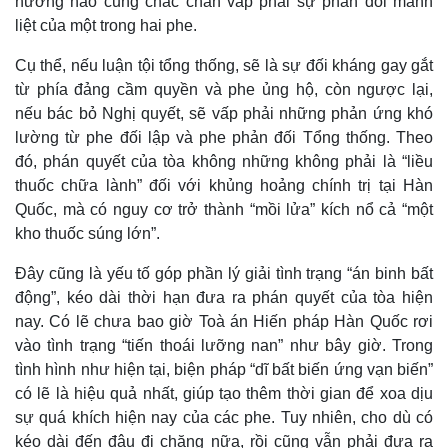
hướng nào cũng chắc chắn vấp phải sự phản đối mãnh
liệt của một trong hai phe.
Cụ thể, nếu luận tội tổng thống, sẽ là sự đối kháng gay gắt
từ phía đảng cầm quyền và phe ủng hộ, còn ngược lại,
nếu bác bỏ Nghị quyết, sẽ vấp phải những phản ứng khó
lường từ phe đối lập và phe phản đối Tổng thống. Theo
đó, phán quyết của tòa không những không phải là “liều
thuốc chữa lành” đối với khủng hoảng chính trị tại Hàn
Quốc, mà có nguy cơ trở thành “mồi lửa” kích nổ cả “một
kho thuốc súng lớn”.
Đây cũng là yếu tố góp phần lý giải tình trạng “án binh bất
động”, kéo dài thời hạn đưa ra phán quyết của tòa hiện
nay. Có lẽ chưa bao giờ Toà án Hiến pháp Hàn Quốc rơi
vào tình trạng “tiến thoái lưỡng nan” như bây giờ. Trong
tình hình như hiện tại, biện pháp “dĩ bất biến ứng vạn biến”
có lẽ là hiệu quả nhất, giúp tạo thêm thời gian để xoa dịu
sự quá khích hiện nay của các phe. Tuy nhiên, cho dù có
kéo dài đến đâu đi chăng nữa, rồi cũng vẫn phải đưa ra