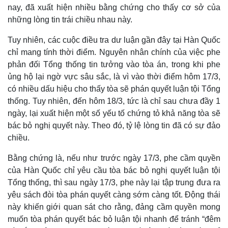
nay, đã xuất hiện nhiều bằng chứng cho thấy cơ sở của
những lòng tin trái chiều nhau này.
Tuy nhiên, các cuộc điều tra dư luận gần đây tại Hàn Quốc
chỉ mang tính thời điểm. Nguyên nhân chính của việc phe
phản đối Tổng thống tin tưởng vào tòa án, trong khi phe
ủng hộ lại ngờ vực sâu sắc, là vì vào thời điểm hôm 17/3,
có nhiều dấu hiệu cho thấy tòa sẽ phán quyết luận tội Tổng
thống. Tuy nhiên, đến hôm 18/3, tức là chỉ sau chưa đầy 1
ngày, lại xuất hiện một số yếu tố chứng tỏ khả năng tòa sẽ
bác bỏ nghị quyết này. Theo đó, tỷ lệ lòng tin đã có sự đảo
chiều.
Bằng chứng là, nếu như trước ngày 17/3, phe cầm quyền
của Hàn Quốc chỉ yêu cầu tòa bác bỏ nghị quyết luận tội
Kinh tế
Thị trường
Tổng thống, thì sau ngày 17/3, phe này lại tập trung đưa ra
Bất động sản
Giá vàng
yêu sách đòi tòa phán quyết càng sớm càng tốt. Động thái
Khởi nghiệp
Tiêu dùng
này khiến giới quan sát cho rằng, đảng cầm quyền mong
Tỷ giá
muốn tòa phán quyết bác bỏ luận tội nhanh để tránh “đêm
Chứng khoán