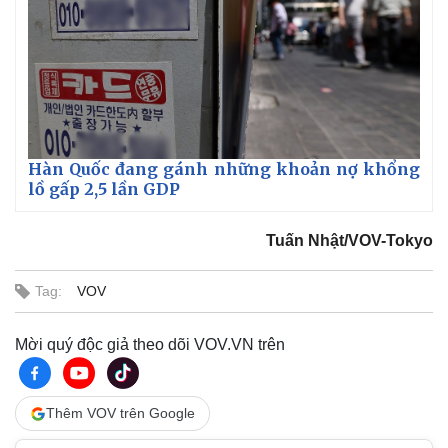
Vụ án
Vũ khí
Tin nóng
Việt Nam
Tư vấn luật
Phân tích
Hàn Quốc đang gánh những khoản nợ khổng
lồ gấp 2,5 lần GDP
Tuấn Nhật/VOV-Tokyo
Tag:
VOV
Mời quý độc giả theo dõi VOV.VN trên
Thêm VOV trên Google