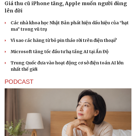
Giá thu cũ iPhone tăng, Apple muốn người dùng
lên đời
Các nhà khoa học Nhật Bản phát hiện dấu hiệu của “hạt
ma” trong vũ trụ
Vì sao các hãng từ bỏ pin tháo rời trên điện thoại?
Microsoft tăng tốc đầu tư hạ tầng AI tại Ấn Độ
Trung Quốc đưa vào hoạt động cơ sở điện toán AI lớn
nhất thế giới
PODCAST
Du lịch
Podcast
Tư vấn
Câu chuyện thời sự
Săn Tour
Đọc truyện đêm khuya
check-in
Cửa sổ tình yêu
Kể chuyện cho bé