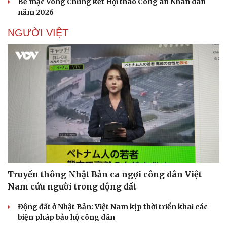
Bế mạc Vòng Chung kết Hội thao Công an Nhân dân
năm 2026
NGƯỜI VIỆT
Doanh nghiệp
Công nghệ
Thông tin doanh nghiệp
Sành điệu
Doanh nghiệp 24h
Tin Công nghệ
Doanh nhân
Trải nghiệm
Vì cộng đồng
Chuyển đổi số
Truyền thông Nhật Bản ca ngợi công dân Việt
Nam cứu người trong động đất
Động đất ở Nhật Bản: Việt Nam kịp thời triển khai các
biện pháp bảo hộ công dân