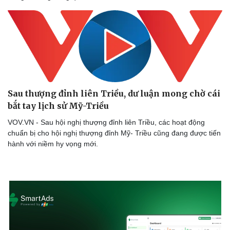
Thể thao
Ô tô - Xe máy
Bóng đá
Ô tô
Lịch thi đấu bóng đá
Xe máy
Thế giới thể thao
Tư vấn
eSports
Hậu trường
Sau thượng đỉnh liên Triều, dư luận mong chờ cái
bắt tay lịch sử Mỹ-Triều
VOV.VN - Sau hội nghị thượng đỉnh liên Triều, các hoạt động
chuẩn bị cho hội nghị thượng đỉnh Mỹ- Triều cũng đang được tiến
hành với niềm hy vọng mới.