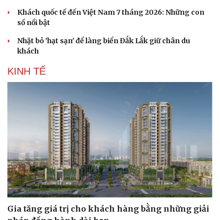
Khách quốc tế đến Việt Nam 7 tháng 2026: Những con
số nổi bật
Nhặt bỏ 'hạt sạn' để làng biển Đắk Lắk giữ chân du
khách
KINH TẾ
Văn hóa
Giải trí
Sân khấu - Điện ảnh
Nghệ sĩ
Văn học
Thời trang
Âm nhạc
Sao Việt
Di sản
Gia tăng giá trị cho khách hàng bằng những giải