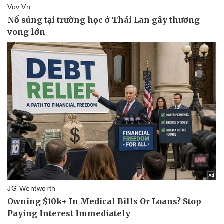
Vụ án
Vũ khí
Tin nóng
Việt Nam
Tư vấn luật
Phân tích