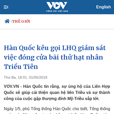
English
THẾ GIỚI
/
Hàn Quốc kêu gọi LHQ giám sát
Chính trị
Xã hội
Đảng
Tin 24h
việc đóng cửa bãi thử hạt nhân
Tổ chức nhân sự
Dự báo thời tiết
Triều Tiên
Quốc hội
Giáo dục
Nhận diện sự thật
Dấu ấn VOV
Việc làm
Thứ Ba, 18:01, 01/05/2018
Biển đảo
VOV.VN - Hàn Quốc tin rằng, sự ủng hộ của Liên Hợp
Quốc sẽ giúp cải thiện quan hệ liên Triều và sự thành
công của cuộc gặp thượng đỉnh Mỹ-Triều sắp tới.
Ngày 1/5, phủ Tổng thống Hàn Quốc cho biết, Tổng thống