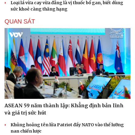
Loại lá vừa cay vừa đắng là vị thuốc bổ gan, biết dùng
Hạt giống tâm hồn
sức khoẻ càng thăng hạng
QUAN SÁT
ASEAN 59 năm thành lập: Khẳng định bản lĩnh
và giá trị sức hút
Khủng hoảng tên lửa Patriot đẩy NATO vào thế lưỡng
nan chiến lược