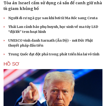
Tòa án Israel cấm sử dụng cá sấu để canh giữ nhà
tù giam khủng bố
Người di cư ngã gục sau khi bơi từ Ma Rốc sang Ceuta
Thái Lan cảnh báo phụ huynh, học sinh về ma túy LSD
“đội lốt” tem hoạt hình
UNESCO vinh danh Sarnath (Ấn Độ) - nơi Đức Phật
thuyết pháp đầu tiên
Trung Quốc đạt đột phá trong phát triển lúa lai vô tính
HỒ SƠ
Cải chính