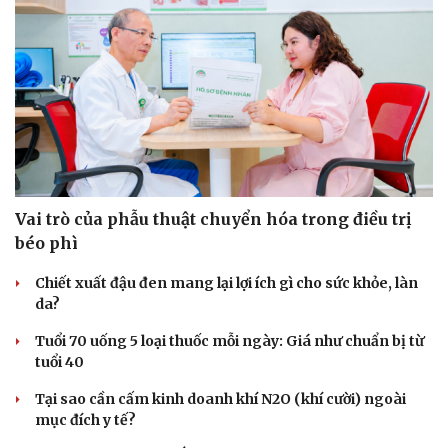
Vai trò của phẫu thuật chuyển hóa trong điều trị
béo phì
Chiết xuất đậu đen mang lại lợi ích gì cho sức khỏe, làn
da?
Tuổi 70 uống 5 loại thuốc mỗi ngày: Giá như chuẩn bị từ
Du lịch
Podcast
tuổi 40
Tư vấn
Câu chuyện thời sự
Tại sao cần cấm kinh doanh khí N2O (khí cười) ngoài
Săn Tour
Đọc truyện đêm khuya
mục đích y tế?
check-in
Cửa sổ tình yêu
Kể chuyện cho bé