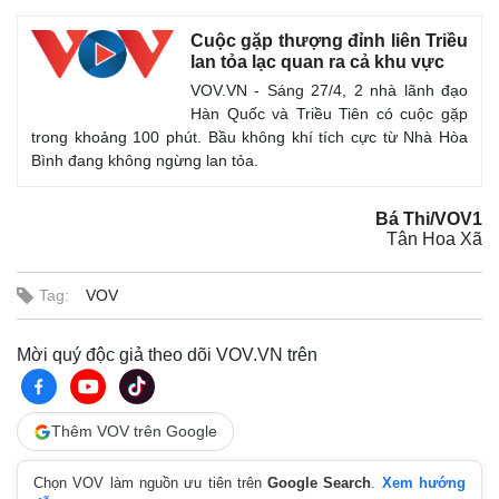
Cuộc gặp thượng đỉnh liên Triều
lan tỏa lạc quan ra cả khu vực
VOV.VN - Sáng 27/4, 2 nhà lãnh đạo
Hàn Quốc và Triều Tiên có cuộc gặp
trong khoảng 100 phút. Bầu không khí tích cực từ Nhà Hòa
Bình đang không ngừng lan tỏa.
Bá Thi/VOV1
Tân Hoa Xã
Tag:
VOV
Thế giới
Multimedia
Quan sát
Video
Mời quý độc giả theo dõi VOV.VN trên
Cuộc sống đó đây
Ảnh
Hồ sơ
E-Magazine
Infographic
Thêm VOV trên Google
Chọn VOV làm nguồn ưu tiên trên
Google Search
.
Xem hướng