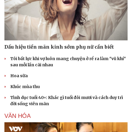
Sức khỏe
Đời sống
Dấu hiệu tiền mãn kinh sớm phụ nữ cần biết
Dinh dưỡng - món ngon
Nhà đẹp
Tôi bất lực khi vợ luôn mang chuyện ở rể ra làm "vũ khí"
Cây thuốc
Blog
sau mỗi lần cãi nhau
Sản phụ khoa
Tình yêu - Gia đình
Nhi khoa
Hoa sữa
Nam khoa
Làm đẹp - giảm cân
Khúc mùa thu
Phòng mạch online
Ăn sạch sống khỏe
Tình dục tuổi 40+: Khác gì tuổi đôi mươi và cách duy trì
đời sống viên mãn
VĂN HÓA