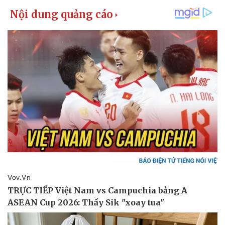
Kinh tế
Thị trường
Bất động sản
Giá vàng
Khởi nghiệp
Tiêu dùng
Tỷ giá
Chứng khoán