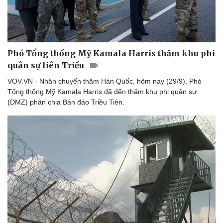
Văn hóa
Giải trí
Sân khấu - Điện ảnh
Nghệ sĩ
Phó Tổng thống Mỹ Kamala Harris thăm khu phi
Văn học
Thời trang
Âm nhạc
Sao Việt
quân sự liên Triều
Di sản
VOV.VN - Nhân chuyến thăm Hàn Quốc, hôm nay (29/9), Phó
Tổng thống Mỹ Kamala Harris đã đến thăm khu phi quân sự
(DMZ) phân chia Bán đảo Triều Tiên.