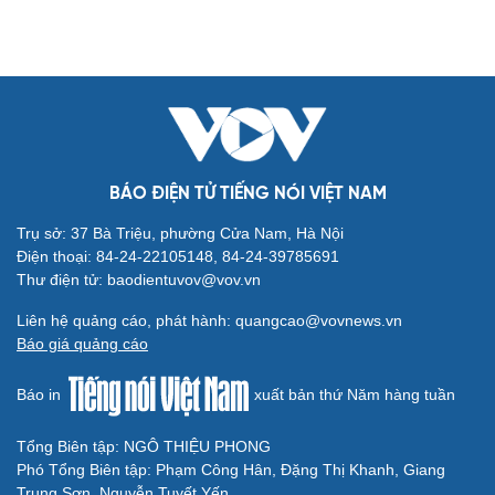
BÁO ĐIỆN TỬ TIẾNG NÓI VIỆT NAM
Trụ sở: 37 Bà Triệu, phường Cửa Nam, Hà Nội
Điện thoại: 84-24-22105148, 84-24-39785691
Thư điện tử: baodientuvov@vov.vn
Cải chính
Liên hệ quảng cáo, phát hành: quangcao@vovnews.vn
Báo giá quảng cáo
Báo in
xuất bản thứ Năm hàng tuần
Tổng Biên tập: NGÔ THIỆU PHONG
Phó Tổng Biên tập: Phạm Công Hân, Đặng Thị Khanh, Giang
Trung Sơn, Nguyễn Tuyết Yến