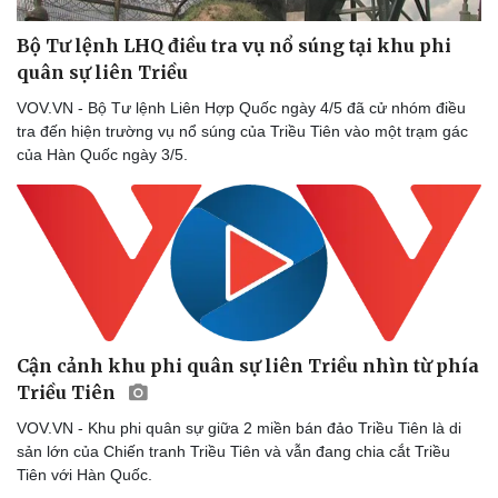
Bộ Tư lệnh LHQ điều tra vụ nổ súng tại khu phi
quân sự liên Triều
VOV.VN - Bộ Tư lệnh Liên Hợp Quốc ngày 4/5 đã cử nhóm điều
tra đến hiện trường vụ nổ súng của Triều Tiên vào một trạm gác
của Hàn Quốc ngày 3/5.
Du lịch
Podcast
Tư vấn
Câu chuyện thời sự
Săn Tour
Đọc truyện đêm khuya
check-in
Cửa sổ tình yêu
Kể chuyện cho bé
Hạt giống tâm hồn
Cận cảnh khu phi quân sự liên Triều nhìn từ phía
Triều Tiên
VOV.VN - Khu phi quân sự giữa 2 miền bán đảo Triều Tiên là di
sản lớn của Chiến tranh Triều Tiên và vẫn đang chia cắt Triều
Tiên với Hàn Quốc.