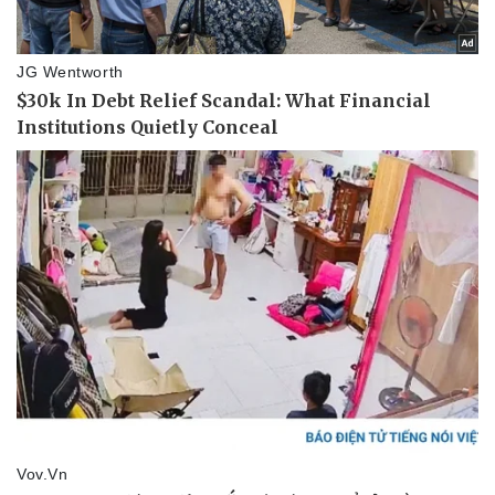
Thể thao
Ô tô - Xe máy
Bóng đá
Ô tô
Lịch thi đấu bóng đá
Xe máy
Thế giới thể thao
Tư vấn
eSports
Hậu trường