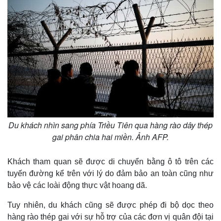
Du khách nhìn sang phía Triều Tiên qua hàng rào dây thép
gai phân chia hai miền. Ảnh AFP.
Thế giới
Multimedia
Khách tham quan sẽ được di chuyển bằng ô tô trên các
Quan sát
Video
tuyến đường kể trên với lý do đảm bảo an toàn cũng như
Cuộc sống đó đây
Ảnh
bảo vệ các loài động thực vật hoang dã.
Hồ sơ
E-Magazine
Infographic
Tuy nhiên, du khách cũng sẽ được phép đi bộ dọc theo
hàng rào thép gai với sự hỗ trợ của các đơn vị quân đội tại