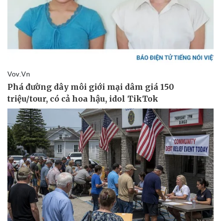
Pháp luật
Quân sự - Quốc phòng
Vụ án
Vũ khí
Tin nóng
Việt Nam
Tư vấn luật
Phân tích