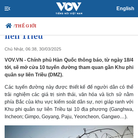
English
Hàn Quốc mở cửa 10 tuyến đường
tham quan gần Khu phi quân sự
THẾ GIỚI
/
liên Triều
Chủ Nhật, 06:38, 30/03/2025
Chính trị
Xã hội
VOV.VN - Chính phủ Hàn Quốc thông báo, từ ngày 18/4
Đảng
Tin 24h
tới, sẽ mở cửa 10 tuyến đường tham quan gần Khu phi
Tổ chức nhân sự
Dự báo thời tiết
quân sự liên Triều (DMZ).
Quốc hội
Giáo dục
Nhận diện sự thật
Dấu ấn VOV
Các tuyến đường này được thiết kế để người dân có thể
Việc làm
trải nghiệm các giá trị sinh thái, văn hóa và lịch sử nằm
Biển đảo
phía Bắc của khu vực kiểm soát dân sự, nơi giáp ranh với
Khu phi quân sự liên Triều tại 10 địa phương (Ganghwa,
Incheon; Gimpo, Goyang, Paju, Yeoncheon, Gangwo…).