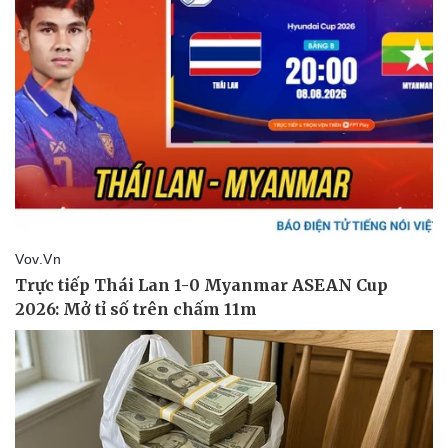
Sức khỏe
Đời sống
Dinh dưỡng - món ngon
Nhà đẹp
Cây thuốc
Blog
Sản phụ khoa
Tình yêu - Gia đình
Nhi khoa
Nam khoa