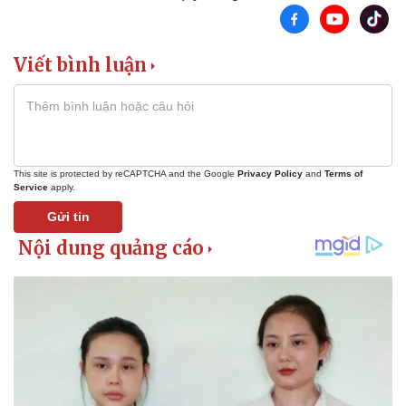
Khởi nghiệp
Tiêu dùng
Tỷ giá
Chứng khoán
Viết bình luận
Giá cà phê
This site is protected by reCAPTCHA and the Google
Privacy Policy
and
Terms of
Service
apply.
Gửi tin