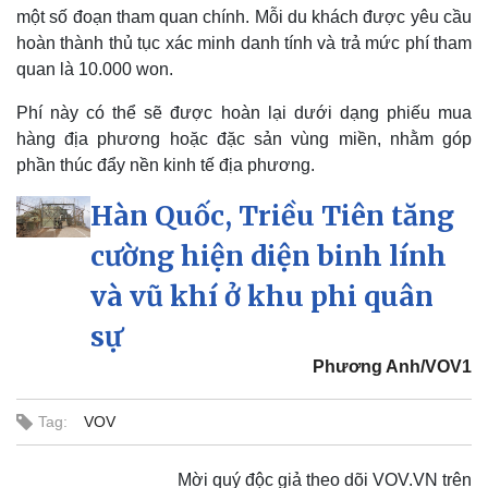
một số đoạn tham quan chính. Mỗi du khách được yêu cầu
hoàn thành thủ tục xác minh danh tính và trả mức phí tham
quan là 10.000 won.
Phí này có thể sẽ được hoàn lại dưới dạng phiếu mua
hàng địa phương hoặc đặc sản vùng miền, nhằm góp
phần thúc đẩy nền kinh tế địa phương.
Hàn Quốc, Triều Tiên tăng
cường hiện diện binh lính
và vũ khí ở khu phi quân
sự
Phương Anh/VOV1
Tag:
VOV
Kinh tế
Thị trường
Bất động sản
Giá vàng
Mời quý độc giả theo dõi VOV.VN trên