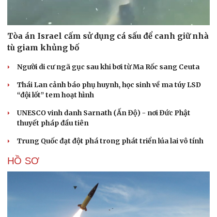
Tòa án Israel cấm sử dụng cá sấu để canh giữ nhà
tù giam khủng bố
Người di cư ngã gục sau khi bơi từ Ma Rốc sang Ceuta
Thái Lan cảnh báo phụ huynh, học sinh về ma túy LSD
“đội lốt” tem hoạt hình
UNESCO vinh danh Sarnath (Ấn Độ) - nơi Đức Phật
thuyết pháp đầu tiên
Trung Quốc đạt đột phá trong phát triển lúa lai vô tính
HỒ SƠ