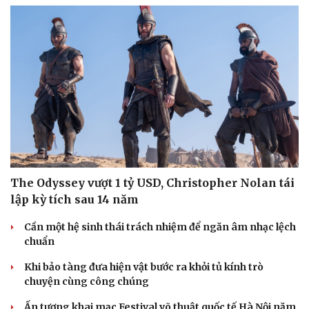
The Odyssey vượt 1 tỷ USD, Christopher Nolan tái
lập kỳ tích sau 14 năm
Văn hóa
Giải trí
Sân khấu - Điện ảnh
Nghệ sĩ
Cần một hệ sinh thái trách nhiệm để ngăn âm nhạc lệch
Văn học
Thời trang
chuẩn
Âm nhạc
Sao Việt
Di sản
Khi bảo tàng đưa hiện vật bước ra khỏi tủ kính trò
chuyện cùng công chúng
Ấn tượng khai mạc Festival võ thuật quốc tế Hà Nội năm