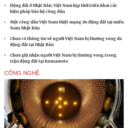
Động đất ở Nhật Bản: Việt Nam kịp thời triển khai các
biện pháp bảo hộ công dân
Một công dân Việt Nam thiệt mạng do động đất tại miền
Nam Nhật Bản
Chưa có thông tin về người Việt Nam bị thương vong do
Sức khỏe
Đời sống
động đất tại Nhật Bản
Dinh dưỡng - món ngon
Nhà đẹp
Chưa ghi nhận người Việt Nam bị thương vong trong
Cây thuốc
Blog
trận động đất tại Kumamoto
Sản phụ khoa
Tình yêu - Gia đình
Nhi khoa
CÔNG NGHỆ
Nam khoa
Làm đẹp - giảm cân
Phòng mạch online
Ăn sạch sống khỏe