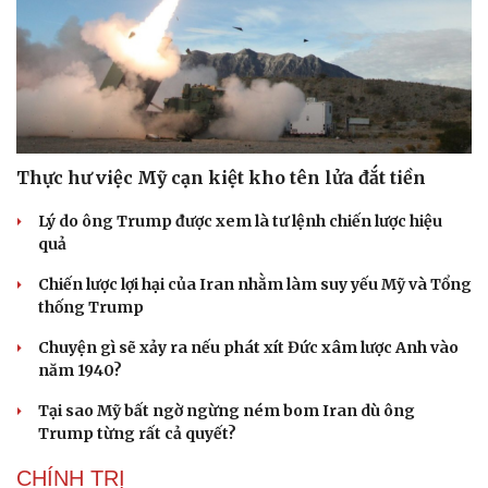
Thực hư việc Mỹ cạn kiệt kho tên lửa đắt tiền
Lý do ông Trump được xem là tư lệnh chiến lược hiệu
quả
Chiến lược lợi hại của Iran nhằm làm suy yếu Mỹ và Tổng
thống Trump
Chuyện gì sẽ xảy ra nếu phát xít Đức xâm lược Anh vào
năm 1940?
Tại sao Mỹ bất ngờ ngừng ném bom Iran dù ông
Trump từng rất cả quyết?
CHÍNH TRỊ