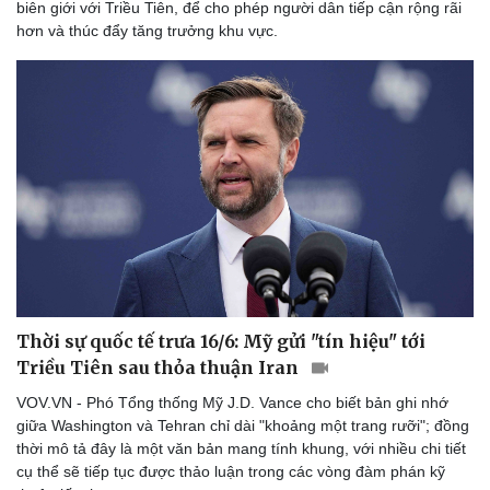
biên giới với Triều Tiên, để cho phép người dân tiếp cận rộng rãi
Thể thao
Ô tô - Xe máy
hơn và thúc đẩy tăng trưởng khu vực.
Bóng đá
Ô tô
Lịch thi đấu bóng đá
Xe máy
Thế giới thể thao
Tư vấn
eSports
Hậu trường
Thời sự quốc tế trưa 16/6: Mỹ gửi "tín hiệu" tới
Triều Tiên sau thỏa thuận Iran
VOV.VN - Phó Tổng thống Mỹ J.D. Vance cho biết bản ghi nhớ
giữa Washington và Tehran chỉ dài "khoảng một trang rưỡi"; đồng
thời mô tả đây là một văn bản mang tính khung, với nhiều chi tiết
cụ thể sẽ tiếp tục được thảo luận trong các vòng đàm phán kỹ