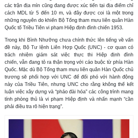
các trận địa mìn cũng đang được xúc tiến tại địa điểm chỉ
cách MDL từ 5 đến 10 m, và đây được coi là một trong
những nguyên do khiến Bộ Tổng tham mưu liên quân Hàn
Quốc tố Triều Tiên vi phạm Hiệp định đình chiến 1953.
Trong khi Bình Nhưỡng chưa chính thức lên tiếng về vấn
đề này, Bộ Tư lệnh Liên Hợp Quốc (UNC) - cơ quan có
trách nhiệm giám sát việc thực thi Hiệp định đình
chiến, vẫn đang tỏ ra thận trọng với cáo buộc từ phía Hàn
Quốc. Mặc dù Bộ Tổng tham mưu liên quân Hàn Quốc chủ
trương sẽ phối hợp với UNC để đối phó với hành động
này của Triều Tiên, nhưng UNC cho rằng không thể kết
Thế giới
Multimedia
luận việc xây dựng và “pháo đài hóa” các công trình mang
Quan sát
Video
tính phòng thủ là vi phạm Hiệp định và nhấn mạnh “cần
Cuộc sống đó đây
Ảnh
phải điều tra rõ hiện trạng”.
Hồ sơ
E-Magazine
Infographic