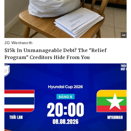
Vụ án
Vũ khí
Tin nóng
Việt Nam
Tư vấn luật
Phân tích