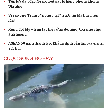
Tên lửa đạn đạo Nga khoét sâu lỗ hổng phòng không
Ukraine
Vì sao ông Trump “nóng mặt” trước tin Mỹ thiếu tên
lửa?
Xung đột Mỹ - Iran tạo hiệu ứng domino, Ukraine chịu
ảnh hưởng
ASEAN 59 năm thành lập: Khẳng định bản lĩnh và giá trị
sức hút
CUỘC SỐNG ĐÓ ĐÂY