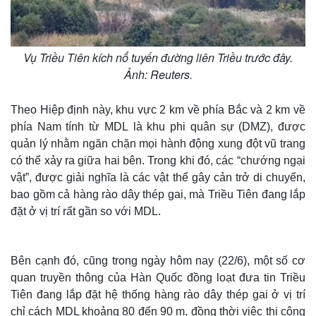
Vụ Triều Tiên kích nổ tuyến đường liên Triều trước đây.
Ảnh: Reuters.
Theo Hiệp định này, khu vực 2 km về phía Bắc và 2 km về
phía Nam tính từ MDL là khu phi quân sự (DMZ), được
quản lý nhằm ngăn chặn mọi hành động xung đột vũ trang
có thể xảy ra giữa hai bên. Trong khi đó, các “chướng ngại
vật”, được giải nghĩa là các vật thể gây cản trở di chuyển,
bao gồm cả hàng rào dây thép gai, mà Triều Tiên đang lắp
đặt ở vị trí rất gần so với MDL.
Bên cạnh đó, cũng trong ngày hôm nay (22/6), một số cơ
quan truyền thông của Hàn Quốc đồng loạt đưa tin Triều
Tiên đang lắp đặt hệ thống hàng rào dây thép gai ở vị trí
chỉ cách MDL khoảng 80 đến 90 m, đồng thời việc thi công