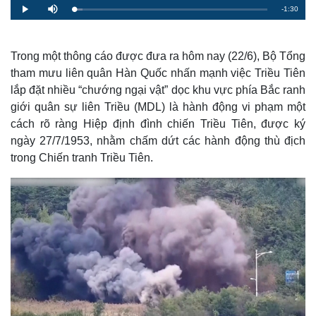
R
-
1:30
L
P
M
o
l
u
a
a
t
e
d
y
e
e
d
m
:
Trong một thông cáo được đưa ra hôm nay (22/6), Bộ Tổng
4
.
tham mưu liên quân Hàn Quốc nhấn mạnh việc Triều Tiên
a
5
2
lắp đặt nhiều “chướng ngại vật” dọc khu vực phía Bắc ranh
%
i
giới quân sự liên Triều (MDL) là hành động vi phạm một
n
cách rõ ràng Hiệp định đình chiến Triều Tiên, được ký
i
ngày 27/7/1953, nhằm chấm dứt các hành động thù địch
trong Chiến tranh Triều Tiên.
n
g
T
i
m
e