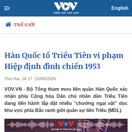
English
THẾ GIỚI
/
Hàn Quốc tố Triều Tiên vi phạm
Chính trị
Xã hội
Đảng
Tin 24h
Hiệp định đình chiến 1953
Tổ chức nhân sự
Dự báo thời tiết
Quốc hội
Giáo dục
Thứ Hai, 16:17, 22/06/2026
Nhận diện sự thật
Dấu ấn VOV
Việc làm
VOV.VN - Bộ Tổng tham mưu liên quân Hàn Quốc xác
Biển đảo
nhận phía Cộng hòa Dân chủ nhân dân Triều Tiên
đang tiến hành lắp đặt nhiều “chướng ngại vật” dọc
khu vực phía Bắc ranh giới quân sự liên Triều (MDL).