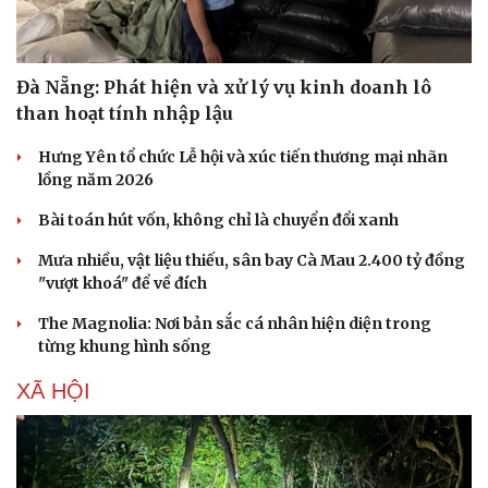
Đà Nẵng: Phát hiện và xử lý vụ kinh doanh lô
than hoạt tính nhập lậu
Hưng Yên tổ chức Lễ hội và xúc tiến thương mại nhãn
lồng năm 2026
Bài toán hút vốn, không chỉ là chuyển đổi xanh
Mưa nhiều, vật liệu thiếu, sân bay Cà Mau 2.400 tỷ đồng
"vượt khoá" để về đích
The Magnolia: Nơi bản sắc cá nhân hiện diện trong
từng khung hình sống
Du lịch
Podcast
XÃ HỘI
Tư vấn
Câu chuyện thời sự
Săn Tour
Đọc truyện đêm khuya
check-in
Cửa sổ tình yêu
Kể chuyện cho bé