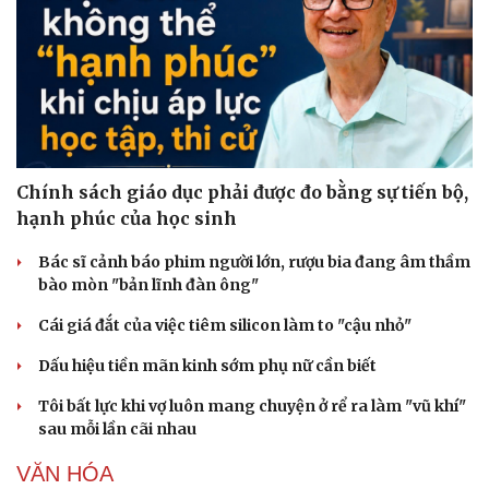
Chính sách giáo dục phải được đo bằng sự tiến bộ,
hạnh phúc của học sinh
Bác sĩ cảnh báo phim người lớn, rượu bia đang âm thầm
bào mòn "bản lĩnh đàn ông"
Cái giá đắt của việc tiêm silicon làm to "cậu nhỏ"
Dấu hiệu tiền mãn kinh sớm phụ nữ cần biết
Tôi bất lực khi vợ luôn mang chuyện ở rể ra làm "vũ khí"
sau mỗi lần cãi nhau
VĂN HÓA