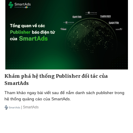
Doanh nghiệp
Công nghệ
Thông tin doanh nghiệp
Sành điệu
Doanh nghiệp 24h
Tin Công nghệ
Doanh nhân
Trải nghiệm
Vì cộng đồng
Chuyển đổi số
Khám phá hệ thống Publisher đối tác của
SmartAds
Tham khảo ngay bài viết sau để nắm danh sách publisher trong
hệ thống quảng cáo của SmartAds.
| SmartAds