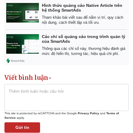
Hình thức quảng cáo Native Article trên
hệ thống SmartAds
Tham khảo bài viết sau để nắm vị trí, quy cách
nội dung, cách thiết lập và tối ưu.
Các chỉ số quảng cáo trong trình quản lý
của SmartAds
Thông qua các chỉ số này, thương hiệu đánh giá
mức độ hiển thị, tương tác, hiệu quả chi phí.
Viết bình luận
Kinh tế
Thị trường
Bất động sản
Giá vàng
This site is protected by reCAPTCHA and the Google
Privacy Policy
and
Terms of
Khởi nghiệp
Tiêu dùng
Service
apply.
Tỷ giá
Gửi tin
Chứng khoán