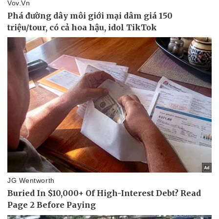
Vụ án
Vũ khí
Tin nóng
Việt Nam
Tư vấn luật
Phân tích