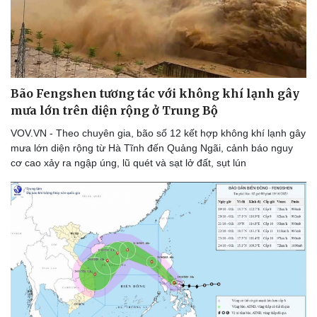
Thể thao
Ô tô - Xe máy
Bóng đá
Ô tô
Lịch thi đấu bóng đá
Xe máy
Thế giới thể thao
Tư vấn
eSports
Hậu trường
Bão Fengshen tương tác với không khí lạnh gây
mưa lớn trên diện rộng ở Trung Bộ
VOV.VN - Theo chuyên gia, bão số 12 kết hợp không khí lạnh gây
mưa lớn diện rộng từ Hà Tĩnh đến Quảng Ngãi, cảnh báo nguy
cơ cao xảy ra ngập úng, lũ quét và sạt lở đất, sụt lún