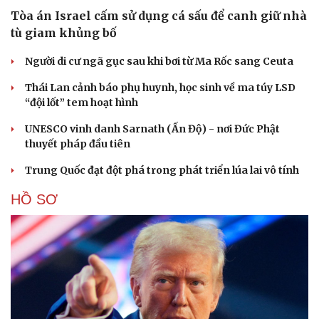
Tòa án Israel cấm sử dụng cá sấu để canh giữ nhà
tù giam khủng bố
Người di cư ngã gục sau khi bơi từ Ma Rốc sang Ceuta
Thái Lan cảnh báo phụ huynh, học sinh về ma túy LSD
“đội lốt” tem hoạt hình
UNESCO vinh danh Sarnath (Ấn Độ) - nơi Đức Phật
thuyết pháp đầu tiên
Trung Quốc đạt đột phá trong phát triển lúa lai vô tính
HỒ SƠ