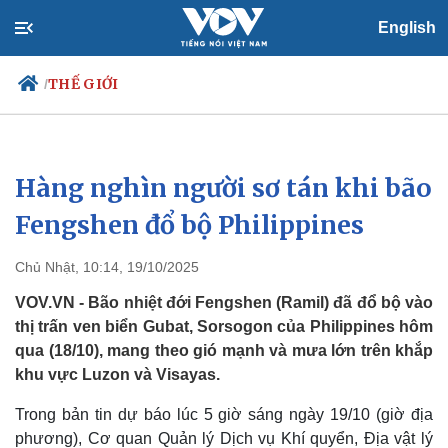
English
THẾ GIỚI
/
Hàng nghìn người sơ tán khi bão
Chính trị
Xã hội
Đảng
Tin 24h
Fengshen đổ bộ Philippines
Tổ chức nhân sự
Dự báo thời tiết
Quốc hội
Giáo dục
Chủ Nhật, 10:14, 19/10/2025
Nhận diện sự thật
Dấu ấn VOV
Việc làm
VOV.VN - Bão nhiệt đới Fengshen (Ramil) đã đổ bộ vào
Biển đảo
thị trấn ven biển Gubat, Sorsogon của Philippines hôm
qua (18/10), mang theo gió mạnh và mưa lớn trên khắp
khu vực Luzon và Visayas.
Trong bản tin dự báo lúc 5 giờ sáng ngày 19/10 (giờ địa
phương), Cơ quan Quản lý Dịch vụ Khí quyển, Địa vật lý