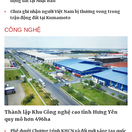
động đất tại Nhật Bản
Chưa ghi nhận người Việt Nam bị thương vong trong
trận động đất tại Kumamoto
CÔNG NGHỆ
Sức khỏe
Đời sống
Dinh dưỡng - món ngon
Nhà đẹp
Cây thuốc
Blog
Sản phụ khoa
Tình yêu - Gia đình
Nhi khoa
Nam khoa
Làm đẹp - giảm cân
Phòng mạch online
Ăn sạch sống khỏe
Thành lập Khu Công nghệ cao tỉnh Hưng Yên
quy mô hơn 496ha
Phê duyệt Chương trình KHCN và đổi mới sáng tạo quốc