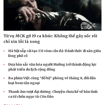
Từ vụ MCK gỡ 19 ca khúc: Không thể gây sốc rồi
chỉ xin lỗi là xong
Hà Nội sắp cải tạo 131 vòm cầu đá: Đánh thức di sản giữa
lòng phố cổ
Đưa bản sắc văn hóa người Mường trở thành động lực
phát triển du lịch cộng đồng
Văn hóa
Giải trí
Sân khấu - Điện ảnh
Nghệ sĩ
Ba phim Việt cùng “đổ bộ” phòng vé tháng 8, đối đầu
Văn học
Thời trang
loạt bom tấn ngoại
Âm nhạc
Sao Việt
Di sản
Thanh âm vượt đại dương: Chuyện chưa kể về bản tình
ca từ chốn ngục tù Côn Đảo