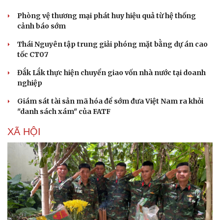
Phòng vệ thương mại phát huy hiệu quả từ hệ thống
cảnh báo sớm
Thái Nguyên tập trung giải phóng mặt bằng dự án cao
tốc CT07
Đắk Lắk thực hiện chuyển giao vốn nhà nước tại doanh
nghiệp
Giám sát tài sản mã hóa để sớm đưa Việt Nam ra khỏi
"danh sách xám" của FATF
XÃ HỘI
Du lịch
Podcast
Tư vấn
Câu chuyện thời sự
Săn Tour
Đọc truyện đêm khuya
check-in
Cửa sổ tình yêu
Kể chuyện cho bé