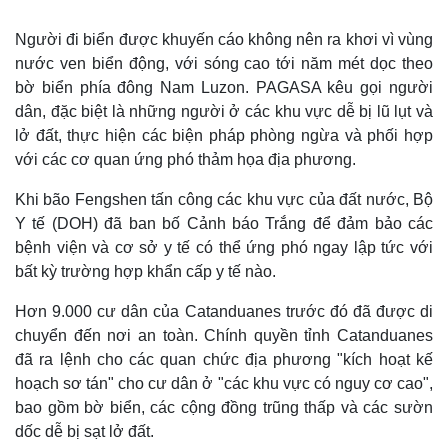
Người đi biển được khuyến cáo không nên ra khơi vì vùng
nước ven biển động, với sóng cao tới năm mét dọc theo
bờ biển phía đông Nam Luzon. PAGASA kêu gọi người
dân, đặc biệt là những người ở các khu vực dễ bị lũ lụt và
lở đất, thực hiện các biện pháp phòng ngừa và phối hợp
với các cơ quan ứng phó thảm họa địa phương.
Khi bão Fengshen tấn công các khu vực của đất nước, Bộ
Y tế (DOH) đã ban bố Cảnh báo Trắng để đảm bảo các
bệnh viện và cơ sở y tế có thể ứng phó ngay lập tức với
bất kỳ trường hợp khẩn cấp y tế nào.
Thế giới
Multimedia
Hơn 9.000 cư dân của Catanduanes trước đó đã được di
Quan sát
Video
chuyển đến nơi an toàn. Chính quyền tỉnh Catanduanes
Cuộc sống đó đây
Ảnh
Hồ sơ
E-Magazine
đã ra lệnh cho các quan chức địa phương "kích hoạt kế
Infographic
hoạch sơ tán" cho cư dân ở "các khu vực có nguy cơ cao",
bao gồm bờ biển, các cộng đồng trũng thấp và các sườn
dốc dễ bị sạt lở đất.