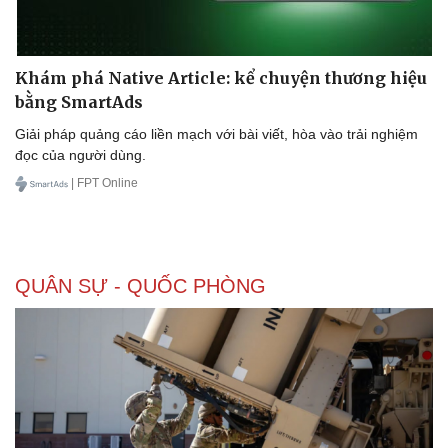
Khám phá Native Article: kể chuyện thương hiệu
Doanh nghiệp
Công nghệ
bằng SmartAds
Thông tin doanh nghiệp
Sành điệu
Giải pháp quảng cáo liền mạch với bài viết, hòa vào trải nghiệm
Doanh nghiệp 24h
Tin Công nghệ
đọc của người dùng.
Doanh nhân
Trải nghiệm
| FPT Online
Vì cộng đồng
Chuyển đổi số
QUÂN SỰ - QUỐC PHÒNG