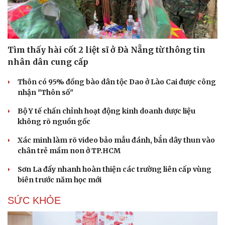
Hạt giống tâm hồn
Tìm thấy hài cốt 2 liệt sĩ ở Đà Nẵng từ thông tin
nhân dân cung cấp
Thôn có 95% đồng bào dân tộc Dao ở Lào Cai được công
nhận "Thôn số"
Bộ Y tế chấn chỉnh hoạt động kinh doanh dược liệu
không rõ nguồn gốc
Xác minh làm rõ video bảo mẫu đánh, bắn dây thun vào
chân trẻ mầm non ở TP.HCM
Sơn La đẩy nhanh hoàn thiện các trường liên cấp vùng
biên trước năm học mới
SỨC KHỎE