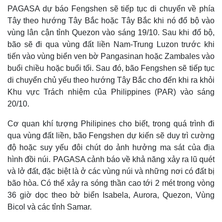
PAGASA dự báo Fengshen sẽ tiếp tục di chuyển về phía
Tây theo hướng Tây Bắc hoặc Tây Bắc khi nó đổ bộ vào
vùng lân cận tỉnh Quezon vào sáng 19/10. Sau khi đổ bộ,
bão sẽ đi qua vùng đất liền Nam-Trung Luzon trước khi
tiến vào vùng biển ven bờ Pangasinan hoặc Zambales vào
buổi chiều hoặc buổi tối. Sau đó, bão Fengshen sẽ tiếp tục
di chuyển chủ yếu theo hướng Tây Bắc cho đến khi ra khỏi
Khu vực Trách nhiệm của Philippines (PAR) vào sáng
20/10.
Cơ quan khí tượng Philipines cho biết, trong quá trình đi
qua vùng đất liền, bão Fengshen dự kiến ​​sẽ duy trì cường
độ hoặc suy yếu đôi chút do ảnh hưởng ma sát của địa
hình đồi núi. PAGASA cảnh báo về khả năng xảy ra lũ quét
và lở đất, đặc biệt là ở các vùng núi và những nơi có đất bị
bão hòa. Có thể xảy ra sóng thần cao tới 2 mét trong vòng
36 giờ dọc theo bờ biển Isabela, Aurora, Quezon, Vùng
Bicol và các tỉnh Samar.