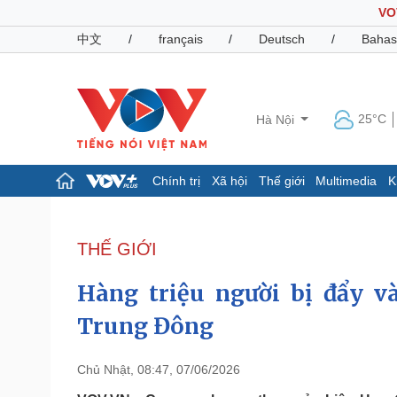
VO
中文
/
français
/
Deutsch
/
Bahas
25°C
Hà Nội
Chính trị
Xã hội
Thế giới
Multimedia
K
Chính trị
Xã hội
Đảng
Tin 24h
THẾ GIỚI
Tổ chức nhân sự
Dự báo thời tiết
Quốc hội
Giáo dục
Hàng triệu người bị đẩy v
Nhận diện sự thật
Dấu ấn VOV
Việc làm
Trung Đông
Biển đảo
Pháp luật
Quân sự - Quốc phòng
Chủ Nhật, 08:47, 07/06/2026
Vụ án
Vũ khí