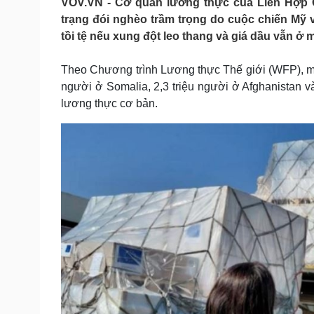
VOV.VN - Cơ quan lương thực của Liên Hợp Qu
Tin nóng
Việt Nam
trạng đói nghèo trầm trọng do cuộc chiến Mỹ và
Tư vấn luật
Phân tích
tồi tệ nếu xung đột leo thang và giá dầu vẫn ở 
Theo Chương trình Lương thực Thế giới (WFP), một 
Sức khỏe
Đời sống
người ở Somalia, 2,3 triệu người ở Afghanistan v
Dinh dưỡng - món ngon
Nhà đẹp
lương thực cơ bản.
Cây thuốc
Blog
Sản phụ khoa
Tình yêu - Gia đình
Nhi khoa
Nam khoa
Làm đẹp - giảm cân
Phòng mạch online
Ăn sạch sống khỏe
Cải chính