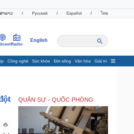
ສາລາວ
/
Русский
/
Español
/
ไทย
English
dcast
Radio
ệp
Công nghệ
Sức khỏe
Đời sống
Văn hóa
Giải trí
inh tế
Thị trường
ất động sản
Giá vàng
hởi nghiệp
Tiêu dùng
Tỷ giá
đột
QUÂN SỰ - QUỐC PHÒNG
Chứng khoán
Giá cà phê
oanh nghiệp
Công nghệ
hông tin doanh nghiệp
Sành điệu