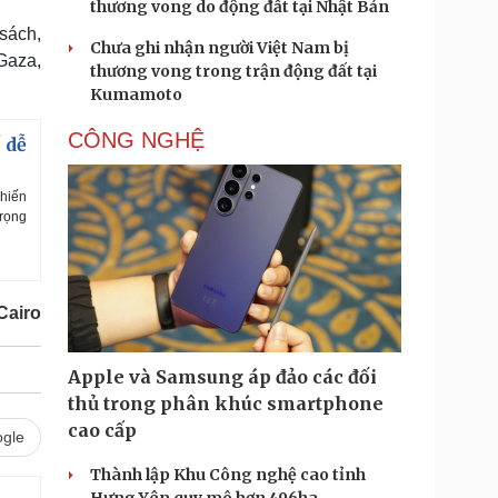
thương vong do động đất tại Nhật Bản
sách,
Chưa ghi nhận người Việt Nam bị
Gaza,
thương vong trong trận động đất tại
Kumamoto
CÔNG NGHỆ
 dễ
chiến
trọng
Cairo
Apple và Samsung áp đảo các đối
thủ trong phân khúc smartphone
cao cấp
gle
Thành lập Khu Công nghệ cao tỉnh