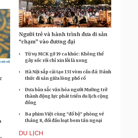
Người trẻ và hành trình đưa di sản
“chạm” vào đương đại
Từ vụ MCK gỡ 19 ca khúc: Không thể
gây sốc rồi chỉ xin lỗi là xong
Hà Nội sắp cải tạo 131 vòm cầu đá: Đánh
thức di sản giữa lòng phố cổ
Đưa bản sắc văn hóa người Mường trở
thành động lực phát triển du lịch cộng
đồng
Ba phim Việt cùng “đổ bộ” phòng vé
tháng 8, đối đầu loạt bom tấn ngoại
o
DU LỊCH
p