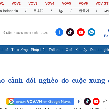
V1
VOV2
VOV3
VOV4
VOV5
VOV6
VOV GT
a Indonesia
/
日本語
/
ខ្មែរ
/
한국어
/
ພາ
Thứ Năm, ngày 6 tháng 8 năm 2026
Po
inh tế
Thị trường
Pháp luật
Thể thao
Ô tô - Xe máy
Doanh nghi
Thế giới
Multimedia
K
Quan sát
Video
B
Cuộc sống đó đây
Ảnh
K
Hồ sơ
E-Magazine
ào cảnh đói nghèo do cuộc xung 
Infographic
Thể thao
Ô tô - Xe máy
D
Bóng đá
Ô tô
T