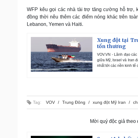
WFP kêu gọi các nhà tài trợ tăng cường hỗ trợ, k
đồng thời nêu thêm các điểm nóng khác trên toà
Lebanon, Yemen và Haiti.
Xung đột tại T
tổn thương
VOV.VN - Lãnh đạo các t
giữa Mỹ, Israel và Iran
nhất tới các nền kinh tế
Tag:
VOV
Trung Đông
xung đột Mỹ Iran
ch
Mời quý độc giả theo