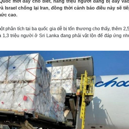
ốc mới đây cho biết, hàng triệu người đang bị đẩy vào
Lịch thi đấu bóng đá
Xe máy
 Israel chống lại Iran, đồng thời cảnh báo điều này sẽ tiế
Thế giới thể thao
Tư vấn
mức cao.
eSports
V
Hậu trường
phân tích tại ba quốc gia dễ bị tổn thương cho thấy, thêm 2,5
Văn hóa
Giải trí
D
à 1,3 triệu người ở Sri Lanka đang phải vật lộn để đáp ứng nh
Sân khấu - Điện ảnh
Nghệ sĩ
Văn học
Thời trang
Âm nhạc
Sao Việt
c
Di sản