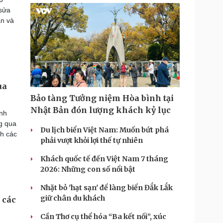
 sửa
an và
ua
Bảo tàng Tưởng niệm Hòa bình tại
Nhật Bản đón lượng khách kỷ lục
inh
g qua
Du lịch biển Việt Nam: Muốn bứt phá
nh các
phải vượt khỏi lợi thế tự nhiên
Khách quốc tế đến Việt Nam 7 tháng
2026: Những con số nổi bật
Nhặt bỏ 'hạt sạn' để làng biển Đắk Lắk
giữ chân du khách
 các
Cần Thơ cụ thể hóa “Ba kết nối”, xúc