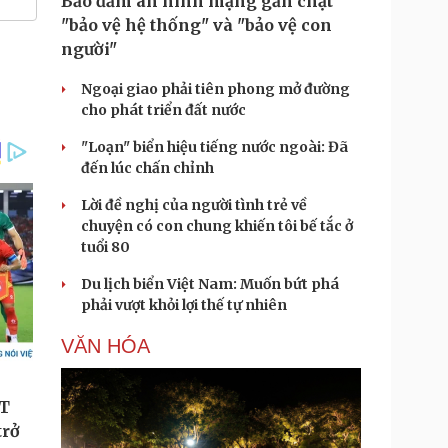
Bảo đảm an ninh mạng gắn chặt
"bảo vệ hệ thống" và "bảo vệ con
người"
Ngoại giao phải tiên phong mở đường
cho phát triển đất nước
"Loạn" biển hiệu tiếng nước ngoài: Đã
đến lúc chấn chỉnh
Lời đề nghị của người tình trẻ về
chuyện có con chung khiến tôi bế tắc ở
tuổi 80
Du lịch biển Việt Nam: Muốn bứt phá
phải vượt khỏi lợi thế tự nhiên
VĂN HÓA