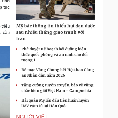
 tình
Doanh nghiệp 24h
Tin Công nghệ
p tục
Doanh nhân
Trải nghiệm
ì cộng đồng
Chuyển đổi số
Mỹ bác thông tin thiếu hụt đạn dược
 triệu
u lịch
Podcast
sau nhiều tháng giao tranh với
u cầu
Tư vấn
Câu chuyện thời sự
Iran
Săn Tour
Đọc truyện đêm khuya
heck-in
Cửa sổ tình yêu
Phê duyệt Kế hoạch bồi dưỡng kiến
Kể chuyện cho bé
thức quốc phòng và an ninh cho đối
Hạt giống tâm hồn
tượng 1
Bế mạc Vòng Chung kết Hội thao Công
an Nhân dân năm 2026
Tăng cường tuyên truyền, bảo vệ vững
chắc biên giới Việt Nam – Campuchia
Hải quân Mỹ lần đầu tiên huấn luyện
UAV cảm tử tại Hàn Quốc
NGƯỜI VIỆT