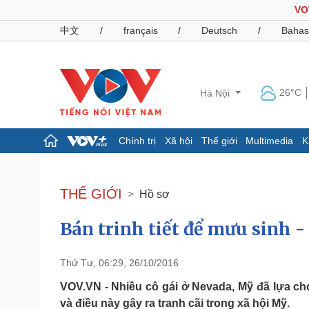
VO
中文
/
français
/
Deutsch
/
Bahas
26°C
Hà Nội
Chính trị
Xã hội
Thế giới
Multimedia
K
Chính trị
Xã hội
Đảng
Tin 24h
THẾ GIỚI
Hồ sơ
Tổ chức nhân sự
Dự báo thời tiết
Quốc hội
Giáo dục
Bán trinh tiết để mưu sinh 
Nhận diện sự thật
Dấu ấn VOV
Việc làm
Biển đảo
Thứ Tư, 06:29, 26/10/2016
Pháp luật
Quân sự - Quốc phòng
VOV.VN - Nhiều cô gái ở Nevada, Mỹ đã lựa ch
Vụ án
Vũ khí
và điều này gây ra tranh cãi trong xã hội Mỹ.