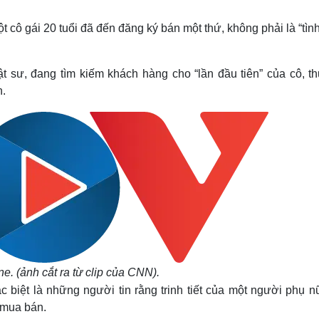
Lịch thi đấu bóng đá
Xe máy
Thế giới thể thao
Tư vấn
t cô gái 20 tuổi đã đến đăng ký bán một thứ, không phải là “tìn
eSports
V
Hậu trường
t sư, đang tìm kiếm khách hàng cho “lần đầu tiên” của cô, t
Văn hóa
Giải trí
D
n.
Sân khấu - Điện ảnh
Nghệ sĩ
Văn học
Thời trang
Âm nhạc
Sao Việt
c
Di sản
e. (ảnh cắt ra từ clip của CNN).
c biệt là những người tin rằng trinh tiết của một người phụ n
ể mua bán.