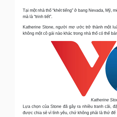
Tin nóng
Việt Nam
Tư vấn luật
Phân tích
Tại một nhà thổ “khét tiếng” ở bang Nevada, Mỹ, mộ
mà là “trinh tiết”.
Katherine Stone, người mơ ước trở thành một luậ
Sức khỏe
Đời sống
không một cô gái nào khác trong nhà thổ có thể bá
Dinh dưỡng - món ngon
Nhà đẹp
Cây thuốc
Blog
Sản phụ khoa
Tình yêu - Gia đình
Nhi khoa
Nam khoa
Làm đẹp - giảm cân
Phòng mạch online
Ăn sạch sống khỏe
Cải chính
Katherine Ston
Lựa chọn của Stone đã gây ra nhiều tranh cãi, đặ
được chia sẻ vì tình yêu, chứ không phải là thứ đ