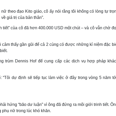
nữ theo đạo Kito giáo, cô ấy nói rằng tôi không có lòng tự trọn
 về giá trị của bản thân”.
rinh tiết” của cô đã hơn 400.000 USD một chút – và cô vẫn chờ đ
i cảm thấy gần gũi để cả 2 cùng có được những kỉ niệm đặc biê
biết.
ông trùm Dennis Hof để cung cấp các dịch vụ hợp pháp khá
: “Tôi dự định sẽ tiếp tục làm việc ở đây trong vòng 5 năm tớ
hải hứng “bão dư luận” vì ông đã đứng ra môi giới trinh tiết. Ô
g phụ nữ trong lúc khó khăn.