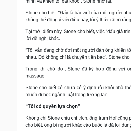
mình và khiến tôi bật khóc”, Stone nhớ lại.
Stone cho biết: “Đấy là bài viết của một người phụ 
không thể đồng ý với điều này, tôi ý thức rất rõ ràng
Tại thời điểm này, Stone cho biết, việc “đấu giá t
lời đề nghị khác.
“Tôi vẫn đang chờ đợi một người đàn ông khiến tô
nhau. Đó không chỉ là chuyện tiền bạc”, Stone cho 
Trong khi chờ đợi, Stone đã ký hợp đồng với 
massage.
Stone cho biết cô chưa có ý định rời khỏi nhà thổ
muốn đi học ngành luật trong tương lai”.
“Tôi có quyền lựa chọn”
Không chỉ Stone chịu chỉ trích, ông trùm Hof cũng p
cho biết, ông bị người khác cáo buộc là đã lợi dụn