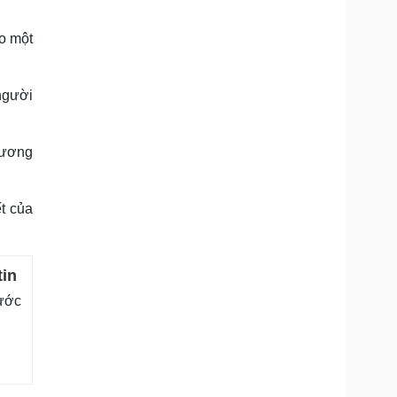
ho một
 người
hương
t của
tin
nước