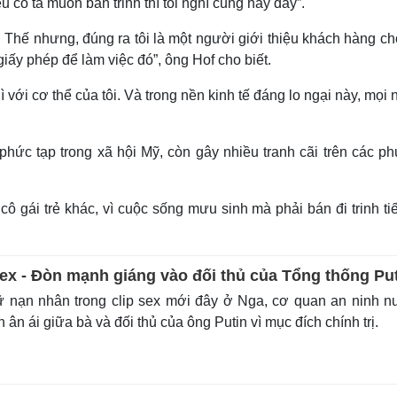
cô ta muốn bán trinh thì tôi nghĩ cũng hay đấy”.
. Thế nhưng, đúng ra tôi là một người giới thiệu khách hàng c
 giấy phép để làm việc đó”, ông Hof cho biết.
với cơ thể của tôi. Và trong nền kinh tế đáng lo ngại này, mọi
hức tạp trong xã hội Mỹ, còn gây nhiều tranh cãi trên các p
 gái trẻ khác, vì cuộc sống mưu sinh mà phải bán đi trinh tiế
sex - Đòn mạnh giáng vào đối thủ của Tổng thống Pu
 nạn nhân trong clip sex mới đây ở Nga, cơ quan an ninh 
 ân ái giữa bà và đối thủ của ông Putin vì mục đích chính trị.