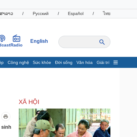
ສາລາວ
/
Русский
/
Español
/
ไทย
English
dcast
Radio
ệp
Công nghệ
Sức khỏe
Đời sống
Văn hóa
Giải trí
inh tế
Thị trường
ất động sản
Giá vàng
hởi nghiệp
Tiêu dùng
Tỷ giá
XÃ HỘI
Chứng khoán
Giá cà phê
oanh nghiệp
Công nghệ
 sinh
hông tin doanh nghiệp
Sành điệu