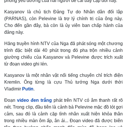
phòng yêu đương của hai người để cài bẫy cặp đôi này.
Kasyanov là chủ tịch Đảng Tự do Nhân dân đối lập
(PARNAS), còn Pelevine là trợ lý chính trị của ông này.
Cho đến gần đây, bà còn là ủy viên ban chấp hành của
đảng này.
Hãng truyền hình NTV của Nga đã phát sóng một chương
trình đặc biệt dài 40 phút trong đó pha trộn nhiều cảnh
giường chiếu của Kasyanov và Pelevine được trích xuất
từ đoạn video ghi lén.
Kasyanov là một nhân vật nổi tiếng chuyên chỉ trích điện
Kremlin. Ông từng là cựu Thủ tướng Nga dưới thời
Vladimir
Putin
.
Đoạn
video đen trắng
phát trên NTV có âm thanh rất rõ
nét. Trong clip, đầu tiên là cảnh bà Pelevine mặc đồ lót gợi
cảm, sau đó là cảnh cặp tình nhân xuất hiện khỏa thân
trong nhiều màn ôm ấp, ân ái... Đoạn video đã được biên