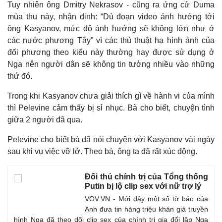
Tuy nhiên ông Dmitry Nekrasov - cũng ra ứng cử Duma
mùa thu này, nhận định: “Dù đoạn video ảnh hưởng tới
ông Kasyanov, mức độ ảnh hưởng sẽ không lớn như ở
các nước phương Tây” vì các thủ thuật hạ hình ảnh của
đối phương theo kiểu này thường hay được sử dụng ở
Nga nên người dân sẽ không tin tưởng nhiều vào những
thứ đó.
Trong khi Kasyanov chưa giải thích gì về hành vi của mình
thì Pelevine cảm thấy bị sỉ nhục. Bà cho biết, chuyện tình
giữa 2 người đã qua.
Pelevine cho biết bà đã nói chuyện với Kasyanov vài ngày
Thể thao
Ô tô - Xe máy
sau khi vụ việc vỡ lở. Theo bà, ông ta đã rất xúc động.
Bóng đá
Ô tô
Lịch thi đấu bóng đá
Xe máy
Đối thủ chính trị của Tổng thống
Thế giới thể thao
Tư vấn
Putin bị lộ clip sex với nữ trợ lý
eSports
VOV.VN - Mới đây một số tờ báo của
Hậu trường
Anh đưa tin hàng triệu khán giả truyền
hình Nga đã theo dõi clip sex của chính trị gia đối lập Nga