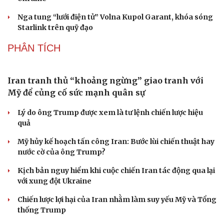
Mỹ bác thông tin thiếu hụt đạn dược sau nhiều
Du lịch
Podcast
tháng giao tranh với Iran
Tư vấn
Câu chuyện thời sự
Săn Tour
Đọc truyện đêm khuya
Tàu ngầm Nga "mặc áo giáp” để đối phó UAV Ukraine
check-in
Cửa sổ tình yêu
Kể chuyện cho bé
Tên lửa Banderol bất ngờ xuất hiện trên bệ phóng mặt
Hạt giống tâm hồn
đất, Nga tính gì ở Ukraine?
Litva đẩy mạnh sản xuất UAV nội địa theo thỏa thuận với
Ukraine
Nga tung “lưới điện tử” Volna Kupol Garant, khóa sóng
Starlink trên quỹ đạo
PHÂN TÍCH
Iran tranh thủ “khoảng ngừng” giao tranh với
Mỹ để củng cố sức mạnh quân sự
Lý do ông Trump được xem là tư lệnh chiến lược hiệu