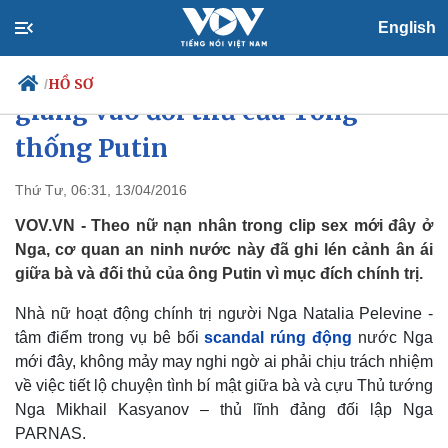
English
Bí mật vụ clip sex - Đòn mạnh
HỒ SƠ
/
giáng vào đối thủ của Tổng
thống Putin
Chính trị
Xã hội
Thứ Tư, 06:31, 13/04/2016
Đảng
Tin 24h
VOV.VN - Theo nữ nạn nhân trong clip sex mới đây ở
Tổ chức nhân sự
Dự báo thời tiết
Nga, cơ quan an ninh nước này đã ghi lén cảnh ân ái
Quốc hội
Giáo dục
giữa bà và đối thủ của ông Putin vì mục đích chính trị.
Nhận diện sự thật
Dấu ấn VOV
Việc làm
Nhà nữ hoạt động chính trị người Nga Natalia Pelevine -
Biển đảo
tâm điểm trong vụ bê bối
scandal rúng động
nước Nga
mới đây, không mảy may nghi ngờ ai phải chịu trách nhiệm
về việc tiết lộ chuyện tình bí mật giữa bà và cựu Thủ tướng
Nga Mikhail Kasyanov – thủ lĩnh đảng đối lập Nga
PARNAS.