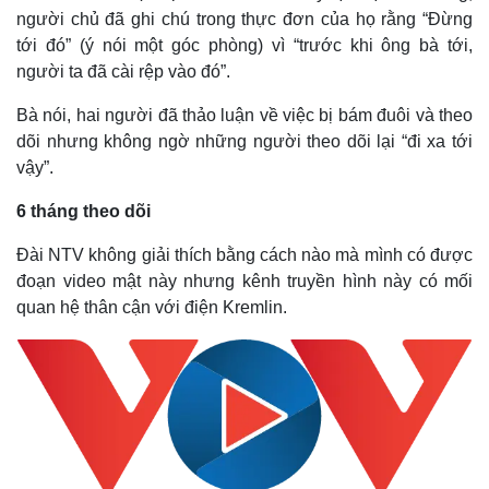
người chủ đã ghi chú trong thực đơn của họ rằng “Đừng
tới đó” (ý nói một góc phòng) vì “trước khi ông bà tới,
người ta đã cài rệp vào đó”.
Bà nói, hai người đã thảo luận về việc bị bám đuôi và theo
dõi nhưng không ngờ những người theo dõi lại “đi xa tới
vậy”.
6 tháng theo dõi
Đài NTV không giải thích bằng cách nào mà mình có được
đoạn video mật này nhưng kênh truyền hình này có mối
Kinh tế
Thị trường
quan hệ thân cận với điện Kremlin.
Bất động sản
Giá vàng
Khởi nghiệp
Tiêu dùng
Tỷ giá
Chứng khoán
Giá cà phê