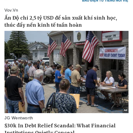
Sức khỏe
Đời sống
Dinh dưỡng - món ngon
Nhà đẹp
Cây thuốc
Blog
Sản phụ khoa
Tình yêu - Gia đình