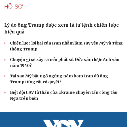
tù giam khủng bố
Người di cư ngã gục sau khi bơi từ Ma Rốc sang Ceuta
Thái Lan cảnh báo phụ huynh, học sinh về ma túy LSD
“đội lốt” tem hoạt hình
UNESCO vinh danh Sarnath (Ấn Độ) - nơi Đức Phật
thuyết pháp đầu tiên
Trung Quốc đạt đột phá trong phát triển lúa lai vô tính
HỒ SƠ
Lý do ông Trump được xem là tư lệnh chiến lược
hiệu quả
Chiến lược lợi hại của Iran nhằm làm suy yếu Mỹ và Tổng
thống Trump
Chuyện gì sẽ xảy ra nếu phát xít Đức xâm lược Anh vào
năm 1940?