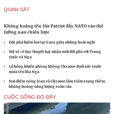
quả
Mỹ hủy kế hoạch tấn công Iran: Bước lùi chiến thuật hay
nước cờ của ông Trump?
Kịch bản nguy hiểm khi cuộc chiến Iran tác động qua lại
với xung đột Ukraine
Chiến lược lợi hại của Iran nhằm làm suy yếu Mỹ và Tổng
thống Trump
QUAN SÁT
Khủng hoảng tên lửa Patriot đẩy NATO vào thế
lưỡng nan chiến lược
Đột phá hiếm hoi tại Gaza giữa những hoài nghi
Mỹ sẽ có học thuyết hạt nhân mới đối phó với Trung
Quốc và Nga