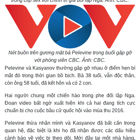
trong clip sex với chính trị gia đối lập Nga. Ảnh: CBC.
Nét buồn trên gương mặt bà Pelevine trong buổi gặp gỡ
với phóng viên CBC. Ảnh: CBC.
Pelevine và Kasyanov thường gặp gỡ nhau ở điểm hẹn bí
mật đó trong thời gian bồ bịch. Bà 38 tuổi, vẫn độc thân,
còn ông 58 tuổi, đã kết hôn và có 2 con.
Hai người chung một chiến hào trong phe đối lập Nga.
Đoạn video bất ngờ xuất hiện khi cả hai đang tích cực
chuẩn bị cho cuộc bầu cử quốc hội vào mùa thu 2016.
Pelevine thừa nhận mình và Kasyanov đã bất cẩn trong
quan hệ, đặc biệt là khi họ đã nhận được các dấu hiệu
cảnh báo về việc bị theo dõi. Mới đây tại một nhà hàng,