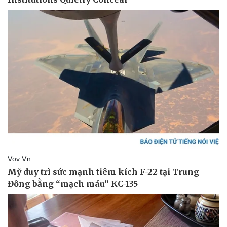
Nhi khoa
Nam khoa
Làm đẹp - giảm cân
Phòng mạch online
Ăn sạch sống khỏe