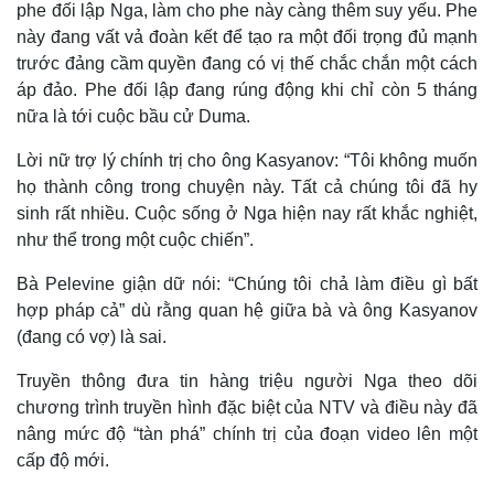
phe đối lập Nga, làm cho phe này càng thêm suy yếu. Phe
này đang vất vả đoàn kết để tạo ra một đối trọng đủ mạnh
trước đảng cầm quyền đang có vị thế chắc chắn một cách
áp đảo. Phe đối lập đang rúng động khi chỉ còn 5 tháng
nữa là tới cuộc bầu cử Duma.
Lời nữ trợ lý chính trị cho ông Kasyanov: “Tôi không muốn
họ thành công trong chuyện này. Tất cả chúng tôi đã hy
sinh rất nhiều. Cuộc sống ở Nga hiện nay rất khắc nghiệt,
như thể trong một cuộc chiến”.
Bà Pelevine giận dữ nói: “Chúng tôi chả làm điều gì bất
hợp pháp cả” dù rằng quan hệ giữa bà và ông Kasyanov
(đang có vợ) là sai.
Truyền thông đưa tin hàng triệu người Nga theo dõi
chương trình truyền hình đặc biệt của NTV và điều này đã
nâng mức độ “tàn phá” chính trị của đoạn video lên một
cấp độ mới.