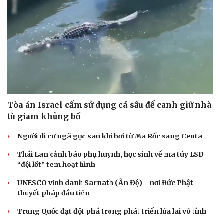
Lỗ hổng khiến phòng không Ukraine đuối sức trước
mưa tên lửa Nga
Hai điểm nóng Iran và Ukraine làm trầm trọng thêm
khủng hoảng năng lượng toàn cầu
CUỘC SỐNG ĐÓ ĐÂY
Cải chính
Tòa án Israel cấm sử dụng cá sấu để canh giữ nhà