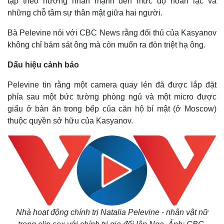
tập theo hướng nhấn mạnh đến mức độ hoan lạc và
những chỗ tâm sự thân mật giữa hai người.
Thế giới
Multimedia
Quan sát
Video
Bà Pelevine nói với CBC News rằng đối thủ của Kasyanov
Cuộc sống đó đây
Ảnh
không chỉ bám sát ông mà còn muốn ra đòn triệt hạ ông.
Hồ sơ
E-Magazine
Infographic
Dấu hiệu cảnh báo
Pelevine tin rằng một camera quay lén đã được lắp đặt
phía sau một bức tường phòng ngủ và một micro được
giấu ở bàn ăn trong bếp của căn hộ bí mật (ở Moscow)
thuộc quyền sở hữu của Kasyanov.
Nhà hoạt động chính trị Natalia Pelevine - nhân vật nữ