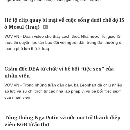
Hé lộ clip quay bí mật về cuộc sống dưới chế độ IS
ở Mosul (Iraq)
VOV.VN - Đoạn video cho thấy cách thức Nhà nước Hồi giáo IS
thực thi quyền lực tàn bạo đối với người dân trong đời thường ở
thành phố lớn thứ 2 Iraq.
Giám đốc DEA từ chức vì bê bối “tiệc sex” của
Văn hóa
Giải trí
nhân viên
Sân khấu - Điện ảnh
Nghệ sĩ
Văn học
Thời trang
VOV.VN - Trong những tuần gần đây, bà Leonhart đã chịu nhiều
Âm nhạc
Sao Việt
áp lực và sự chỉ trích từ các nhà lập pháp vì vụ bê bối "tiệc sex"
Di sản
của nhân viên
Tổng thống Nga Putin và ước mơ trở thành điệp
viên KGB từ ấu thơ