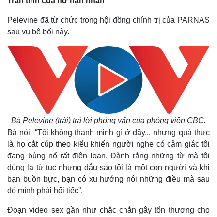
Trần tình của nữ nạn nhân
Pelevine đã từ chức trong hội đồng chính trị của PARNAS
sau vụ bê bối này.
Pháp luật
Quân sự - Quốc phòng
Vụ án
Vũ khí
Tin nóng
Việt Nam
Tư vấn luật
Phân tích
Bà Pelevine (trái) trả lời phỏng vấn của phóng viên CBC.
Bà nói: “Tôi không thanh minh gì ở đây... nhưng quả thực
là họ cắt cúp theo kiểu khiến người nghe có cảm giác tôi
đang bùng nổ rất điên loạn. Đành rằng những từ mà tôi
dùng là từ tục nhưng dẫu sao tôi là một con người và khi
bạn buồn bực, bạn có xu hướng nói những điều mà sau
đó mình phải hối tiếc”.
Đoạn video sex gần như chắc chắn gây tổn thương cho