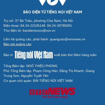
Tại sao Mỹ bất ngờ ngừng ném bom Iran dù ông
Trump từng rất cả quyết?
Biệt đội UAV tử thần của Ukraine chuyên tấn công tàu
Nga trên biển
BÁO ĐIỆN TỬ TIẾNG NÓI VIỆT NAM
Trụ sở: 37 Bà Triệu, phường Cửa Nam, Hà Nội
Điện thoại: 84-24-22105148, 84-24-39785691
Thư điện tử: baodientuvov@vov.vn
Liên hệ quảng cáo, phát hành: quangcao@vovnews.vn
Báo giá quảng cáo
Báo in
xuất bản thứ Năm hàng tuần