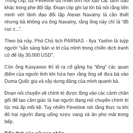
Trong clip, bà Peveline đã nhiệt tình nói xấu các lãnh đạo
khác trong phe đối lập. Đoạn clip ghi lại lời bà nói rằng liên
minh với lãnh đạo đối lập Alexei Navalny là cần thiết
nhưng bà không ưa ông Navalny, rằng ông này chỉ là “đồ
cục c...”.
Theo bà này, Phó Chủ tịch PARNAS - Ilya Yashin là tuýp
người “sẵn sàng bán vị trí của mình trong chiến dịch tranh
cử để lấy 30.000 USD”.
Còn ông Kasyanov thì tỏ ra cố gắng hạ “tông” các quan
điểm của người tình khi hứa hẹn rằng ông sẽ đưa bà vào
Duma Quốc gia và xây dựng đảng của mình quanh bà.
Đoạn nói chuyện về chính trị được lồng vào các cảnh chăn
gối để tạo cảm giác là hai người đang nói chuyện chính trị
lúc má ấp môi kề. Tuy nhiên Peveline nói rằng thực ra khi
đó hai người đang uống rượu vang và ăn pho mát trong
bếp.