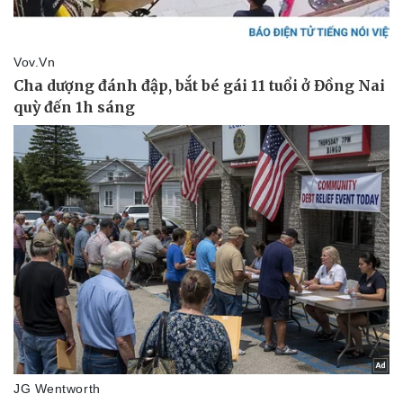
Doanh nghiệp
Công nghệ
Thông tin doanh nghiệp
Sành điệu
Doanh nghiệp 24h
Tin Công nghệ
Doanh nhân
Trải nghiệm
Vì cộng đồng
Chuyển đổi số