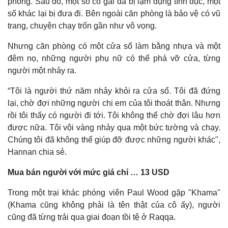
phòng. Sau đó, một số cô gái đã bị lạm dụng tình dục, một
số khác lại bị đưa đi. Bên ngoài căn phòng là bảo vệ có vũ
trang, chuyện chạy trốn gần như vô vọng.
Nhưng căn phòng có một cửa sổ làm bằng nhựa và một
đêm nọ, những người phụ nữ có thể phá vỡ cửa, từng
người một nhảy ra.
“Tôi là người thứ năm nhảy khỏi ra cửa sổ. Tôi đã đứng
lại, chờ đợi những người chị em của tôi thoát thân. Nhưng
rồi tôi thấy có người đi tới. Tôi không thể chờ đợi lâu hơn
được nữa. Tôi vội vàng nhảy qua một bức tường và chạy.
Chúng tôi đã không thể giúp đỡ được những người khác",
Hannan chia sẻ.
Mua bán người với mức giá chỉ … 13 USD
Kinh tế
Thị trường
Bất động sản
Giá vàng
Trong một trại khác phóng viên Paul Wood gặp "Khama"
Khởi nghiệp
Tiêu dùng
(Khama cũng không phải là tên thật của cô ấy), người
Tỷ giá
cũng đã từng trải qua giai đoạn tồi tệ ở Raqqa.
Chứng khoán