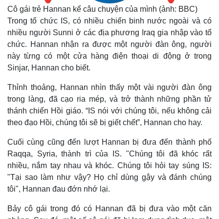
Cô gái trẻ Hannan kể câu chuyện của mình (ảnh: BBC)
Trong tổ chức IS, có nhiều chiến binh nước ngoài và có
nhiều người Sunni ở các địa phương Iraq gia nhập vào tổ
chức. Hannan nhận ra được một người đàn ông, người
này từng có một cửa hàng điện thoại di động ở trong
Sinjar, Hannan cho biết.
Thỉnh thoảng, Hannan nhìn thấy một vài người đàn ông
trong làng, đã cạo ria mép, và trở thành những phần tử
thánh chiến Hồi giáo. “IS nói với chúng tôi, nếu không cải
theo đạo Hồi, chúng tôi sẽ bị giết chết”, Hannan cho hay.
Cuối cùng cũng đến lượt Hannan bị đưa đến thành phố
Raqqa, Syria, thành trì của IS. "Chúng tôi đã khóc rất
nhiều, nắm tay nhau và khóc. Chúng tôi hỏi tay súng IS:
"Tại sao làm như vậy? Họ chỉ dùng gậy và đánh chúng
tôi", Hannan đau đớn nhớ lại.
Bảy cô gái trong đó có Hannan đã bị đưa vào một căn