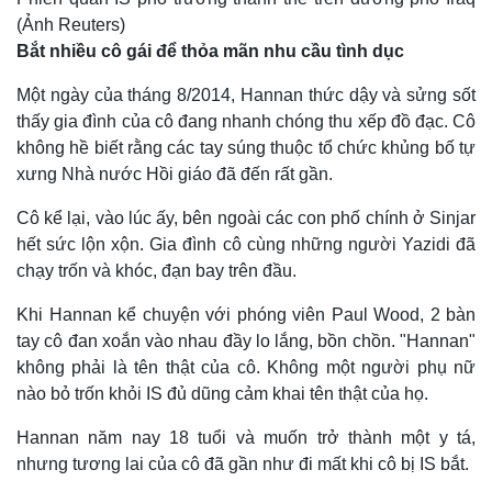
(Ảnh Reuters)
Bắt nhiều cô gái để thỏa mãn nhu cầu tình dục
Một ngày của tháng 8/2014, Hannan thức dậy và sửng sốt
thấy gia đình của cô đang nhanh chóng thu xếp đồ đạc. Cô
không hề biết rằng các tay súng thuộc tổ chức khủng bố tự
xưng Nhà nước Hồi giáo đã đến rất gần.
Cô kể lại, vào lúc ấy, bên ngoài các con phố chính ở Sinjar
hết sức lộn xộn. Gia đình cô cùng những người Yazidi đã
chạy trốn và khóc, đạn bay trên đầu.
Khi Hannan kể chuyện với phóng viên Paul Wood, 2 bàn
tay cô đan xoắn vào nhau đầy lo lắng, bồn chồn. "Hannan"
không phải là tên thật của cô. Không một người phụ nữ
nào bỏ trốn khỏi IS đủ dũng cảm khai tên thật của họ.
Hannan năm nay 18 tuổi và muốn trở thành một y tá,
nhưng tương lai của cô đã gần như đi mất khi cô bị IS bắt.