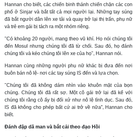
Hannan cho biết, các chiến binh thánh chiến chặn các con
phố ở Sinjar và bắt tất cả mọi người lại. Những tay súng
đã bắt người dân lên xe tải và quay trở lại thị trấn, phụ nữ
và trẻ em gái bị tách ra một nhóm riêng.
"Có khoảng 20 người, mang theo vũ khí. Họ nói chúng tôi
đến Mosul nhưng chúng tôi đã từ chối. Sau đó, họ đánh
chúng tôi và kéo chúng tôi lên xe của họ", Hannan nói.
Hannan cùng những người phụ nữ khác bị đưa đến nơi
buôn bán nô lệ- nơi các tay súng IS đến và lựa chọn.
"Chúng tôi đã không dám nhìn vào khuôn mặt của bọn
Thế giới
Multimedia
chúng. Chúng tôi đã rất sợ. Một cô gái trở lại đã kể với
Quan sát
Video
chúng tôi rằng cô ấy bị đối xử như nô lệ tình dục. Sau đó,
Cuộc sống đó đây
Ảnh
IS đã không cho phép bất cứ ai trở về nữa”, Hannan cho
Hồ sơ
E-Magazine
biết.
Infographic
Đánh đập dã man và bắt cải theo đạo Hồi