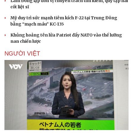
Lâm Đồng lập đơn vị chuyên trách tìm kiếm, quy tập hài
cốt liệt sĩ
Mỹ duy trì sức mạnh tiêm kích F-22 tại Trung Đông
bằng “mạch máu” KC-135
Khủng hoảng tên lửa Patriot đẩy NATO vào thế lưỡng
nan chiến lược
NGƯỜI VIỆT