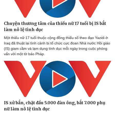
Chuyện thương tâm của thiếu nữ 17 tuổi bị IS bắt
làm nô lệ tình dục
Một thiếu nữ 17 tuổi thuộc cộng đồng thiểu số theo đạo Yazidi ở
Sức khỏe
Đời sống
Iraq đã thuật lại tình cảnh bị tổ chức cực đoan Nhà nước Hồi giáo
Dinh dưỡng - món ngon
Nhà đẹp
(IS) giam cầm và lạm dụng tình dục mỗi ngày trong cuộc phỏng
Cây thuốc
Blog
vấn với một tờ báo Pháp.
Sản phụ khoa
Tình yêu - Gia đình
Nhi khoa
Nam khoa
Làm đẹp - giảm cân
Phòng mạch online
Ăn sạch sống khỏe
IS xử bắn, chặt đầu 5.000 đàn ông, bắt 7.000 phụ
nữ làm nô lệ tình dục