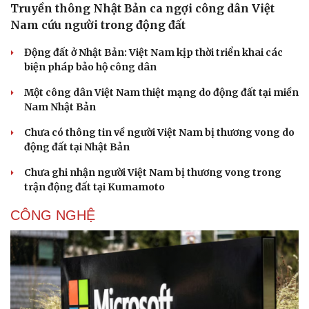
Truyền thông Nhật Bản ca ngợi công dân Việt
Nam cứu người trong động đất
Động đất ở Nhật Bản: Việt Nam kịp thời triển khai các
biện pháp bảo hộ công dân
Một công dân Việt Nam thiệt mạng do động đất tại miền
Nam Nhật Bản
Chưa có thông tin về người Việt Nam bị thương vong do
động đất tại Nhật Bản
Chưa ghi nhận người Việt Nam bị thương vong trong
trận động đất tại Kumamoto
CÔNG NGHỆ
Du lịch
Podcast
Tư vấn
Câu chuyện thời sự
Săn Tour
Đọc truyện đêm khuya
check-in
Cửa sổ tình yêu
Kể chuyện cho bé