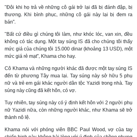
"Đôi khi họ trả về những cô gái trở lại đã bị đánh đập, bị
thương. Khi bình phục, những cô gái này lại bị đem ra
bán”.
"Bất cứ điều gì chúng tôi làm, như khóc lóc, van xin, đều
không có tác dụng. Một tay súng IS đã cho chúng tôi thấy
mức giá của chúng tôi 15.000 dinar (khoảng 13 USD), một
mức giá rẻ mạt”, Khama cho hay.
Cô Khama và những người khác đã được một tay súng IS
đến từ phương Tây mua lại. Tay súng này sở hữu 5 phụ
nữ và trẻ em gái khác người dân tộc Yazidi trong nhà. Tay
súng này cũng đã kết hôn, có vợ.
Tuy nhiên, tay súng này có ý định kết hôn với 2 người phụ
nữ Yazidi nữa, còn những người khác, như Khama sẽ trở
thành nô lệ.
Khama nói với phóng viên BBC Paul Wood, vợ của tay
chiến binh này không hài lòng với ý định của chồng nhưng