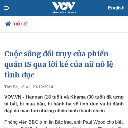
English
HỒ SƠ
/
Cuộc sống đồi trụy của phiến
Chính trị
Xã hội
Đảng
Tin 24h
quân IS qua lời kể của nữ nô lệ
Tổ chức nhân sự
Dự báo thời tiết
tình dục
Quốc hội
Giáo dục
Nhận diện sự thật
Dấu ấn VOV
Việc làm
Thứ Ba, 18:41, 23/12/2014
Biển đảo
VOV.VN - Hannan (18 tuổi) và Khama (30 tuổi) đã từng
bị bắt, bị mua bán, bị hành hạ về tình dục và bị đánh
đập dã man bởi những chiến binh thánh chiến.
Phóng viên BBC ở miền Bắc Iraq, anh Paul Wood cho biết,