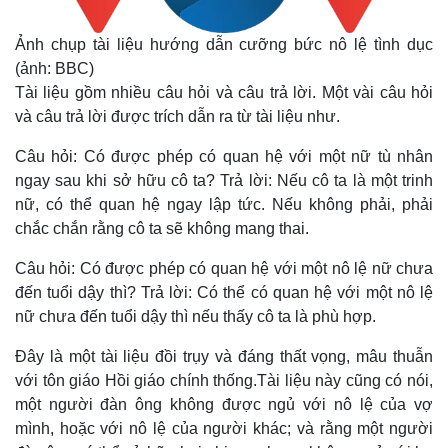
Vụ án
Vũ khí
Tin nóng
Việt Nam
Ảnh chụp tài liệu hướng dẫn cưỡng bức nô lệ tình dục
Tư vấn luật
Phân tích
(ảnh: BBC)
Tài liệu gồm nhiều câu hỏi và câu trả lời. Một vài câu hỏi
và câu trả lời được trích dẫn ra từ tài liệu như.
Câu hỏi: Có được phép có quan hệ với một nữ tù nhân
ngay sau khi sở hữu cô ta? Trả lời: Nếu cô ta là một trinh
nữ, có thể quan hệ ngay lập tức. Nếu không phải, phải
chắc chắn rằng cô ta sẽ không mang thai.
Câu hỏi: Có được phép có quan hệ với một nô lệ nữ chưa
đến tuổi dậy thì? Trả lời: Có thể có quan hệ với một nô lệ
nữ chưa đến tuổi dậy thì nếu thấy cô ta là phù hợp.
Đây là một tài liệu đồi trụy và đáng thất vọng, mâu thuẫn
với tôn giáo Hồi giáo chính thống.Tài liệu này cũng có nói,
một người đàn ông không được ngủ với nô lệ của vợ
mình, hoặc với nô lệ của người khác; và rằng một người