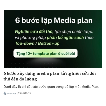
Văn hóa
Giải trí
6 bước xây dựng media plan: từ nghiên cứu đối
Sân khấu - Điện ảnh
Nghệ sĩ
thủ đến đo lường
Văn học
Thời trang
Âm nhạc
Sao Việt
Dưới đây là chi tiết các bước quan trọng để lập một Media Plan.
Di sản
| SmartAds