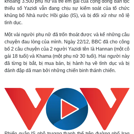
khoảng 3.500 phụ nữ và trẻ em gái của cộng đồng dân tộc
thiểu số Yazidi vẫn đang chịu sự kiểm soát của tổ chức
khủng bố Nhà nước Hồi giáo (IS), và bị đối xử như nô lệ
tình dục.
Một vài người phụ nữ đã trốn thoát được và kể những câu
chuyện đau lòng của mình. Ngày 22/12, BBC đã cho công
bố 2 câu chuyện của 2 người Yazidi tên là Hannan (một cô
gái 18 tuổi) và Khama (một phụ nữ 30 tuổi). Hai người này
đã từng bị bắt, bị mua bán, bị hành hạ về tình dục và bị
đánh đập dã man bởi những chiến binh thánh chiến.
Phiến quân IS phô trương thanh thế trên đường phố Iraq