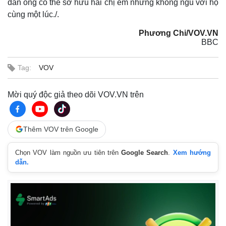
đàn ông có thể sở hữu hai chị em nhưng không ngủ với họ
cùng một lúc./.
Phương Chi/VOV.VN
BBC
Tag:
VOV
Mời quý độc giả theo dõi VOV.VN trên
Thêm VOV trên Google
Chọn VOV làm nguồn ưu tiên trên
Google Search
.
Xem hướng
dẫn.