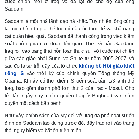
cuộc chiến mới ở Iraq và đã lật đổ chế độ của ông
Saddam.
Saddam là một nhà lãnh đạo hà khắc. Tuy nhiên, ông cũng
là một chính trị gia thế tục có đầu óc thực tế và khả năng
cai quản hiệu quả. Saddam đã thành công trong việc kiểm
soát chủ nghĩa cực đoan tôn giáo. Thời kỳ hậu Saddam,
Iraq rơi vào trạng thái hỗn loạn thực sự, với cuộc nội chiến
giữa các giáo phái Sunni và Shiite từ năm 2005-2007, và
sau đó là sự trỗi dậy của tổ chức
khủng bố Hồi giáo khét
tiếng IS
vào thời kỳ của chính quyền Tổng thống Mỹ
Obama. Khi ấy, có thời điểm IS kiểm soát gần 1/3 lãnh thổ
Iraq, bao gồm thành phố lớn thứ 2 của Iraq - Mosul. Cho
tới tận ngày nay, chính quyền Iraq ở Baghdad vẫn nắm
quyền một cách bấp bênh.
Như vậy, chính sách của Mỹ đối với Iraq đã phá hoại sự ổn
định do Saddam tạo dựng trước đó, đẩy Iraq rơi vào trạng
thái nguy hiểm và bất ổn triền miên.