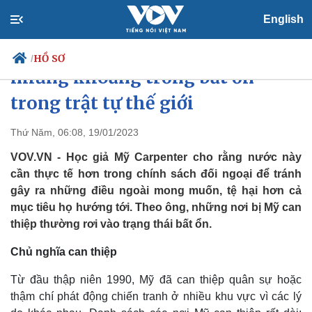
English
Sự “cầu toàn” của Mỹ tạo ra
HỒ SƠ
/
những khoảng trống bất ổn
trong trật tự thế giới
Chính trị
Xã hội
Thứ Năm, 06:08, 19/01/2023
Đảng
Tin 24h
VOV.VN - Học giả Mỹ Carpenter cho rằng nước này
Tổ chức nhân sự
Dự báo thời tiết
cần thực tế hơn trong chính sách đối ngoại để tránh
Quốc hội
Giáo dục
gây ra những điều ngoài mong muốn, tệ hại hơn cả
Nhận diện sự thật
Dấu ấn VOV
mục tiêu họ hướng tới. Theo ông, những nơi bị Mỹ can
Việc làm
Biển đảo
thiệp thường rơi vào trạng thái bất ổn.
Chủ nghĩa can thiệp
Từ đầu thập niên 1990, Mỹ đã can thiệp quân sự hoặc
thậm chí phát động chiến tranh ở nhiều khu vực vì các lý