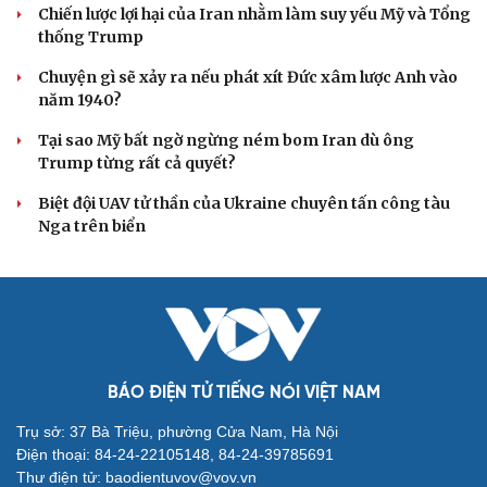
Chiến lược lợi hại của Iran nhằm làm suy yếu Mỹ và Tổng
thống Trump
Chuyện gì sẽ xảy ra nếu phát xít Đức xâm lược Anh vào
năm 1940?
Tại sao Mỹ bất ngờ ngừng ném bom Iran dù ông
Trump từng rất cả quyết?
Biệt đội UAV tử thần của Ukraine chuyên tấn công tàu
Nga trên biển
BÁO ĐIỆN TỬ TIẾNG NÓI VIỆT NAM
Trụ sở: 37 Bà Triệu, phường Cửa Nam, Hà Nội
Điện thoại: 84-24-22105148, 84-24-39785691
Thư điện tử: baodientuvov@vov.vn