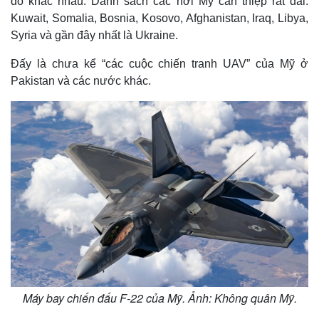
do khác nhau. Danh sách các nơi Mỹ can thiệp rất dài:
Kuwait, Somalia, Bosnia, Kosovo, Afghanistan, Iraq, Libya,
Syria và gần đây nhất là Ukraine.
Đấy là chưa kể “các cuộc chiến tranh UAV” của Mỹ ở
Pakistan và các nước khác.
Máy bay chiến đấu F-22 của Mỹ. Ảnh: Không quân Mỹ.