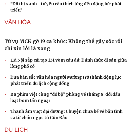
“Đô thị xanh - từ yêu cầu thích ứng đến động lực phát
triển”
VĂN HÓA
Từ vụ MCK gỡ 19 ca khúc: Không thể gây sốc rồi
chỉ xin lỗi là xong
Hà Nội sắp cải tạo 131 vòm cầu đá: Đánh thức di sản giữa
lòng phố cổ
Đưa bản sắc văn hóa người Mường trở thành động lực
phát triển du lịch cộng đồng
Văn hóa
Giải trí
Ba phim Việt cùng “đổ bộ” phòng vé tháng 8, đối đầu
Sân khấu - Điện ảnh
Nghệ sĩ
loạt bom tấn ngoại
Văn học
Thời trang
Âm nhạc
Sao Việt
Thanh âm vượt đại dương: Chuyện chưa kể về bản tình
Di sản
ca từ chốn ngục tù Côn Đảo
DU LỊCH