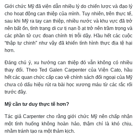
Giới chức Mỹ đã viện dẫn nhiều lý do chiến lược và đạo lý
cho hoạt động can thiệp của mình. Tuy nhiên, trên thực tế,
sau khi Mỹ ra tay can thiệp, nhiều nước và khu vực đã trở
nên bất ổn, tình trạng di cư tị nạn ồ ạt trở nên trầm trọng và
các phần tử cực đoan chính trị trỗi dậy. Hầu hết các cuộc
“thập tự chinh” như vậy đã khiến tình hình thực địa tệ hại
hơn.
Đáng chú ý, xu hướng can thiệp đó vẫn không có nhiều
thay đổi. Theo Ted Galen Carpenter của Viện Cato, hầu
hết các quan chức cấp cao về chính sách đối ngoại của Mỹ
chưa có dấu hiệu rút ra bài học xương máu từ các rắc rối
trước đây.
Mỹ cần tư duy thực tế hơn?
Tác giả Carpenter cho rằng giới chức Mỹ nên chấp nhận
một tình huống không hoàn hảo, thậm chí là khó chịu,
nhằm tránh tạo ra một thảm kịch.