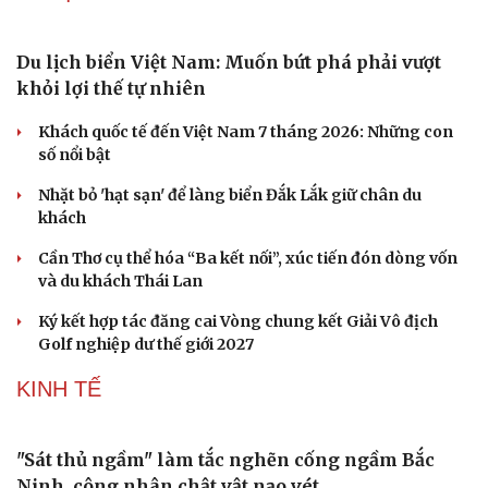
Du lịch biển Việt Nam: Muốn bứt phá phải vượt
khỏi lợi thế tự nhiên
Khách quốc tế đến Việt Nam 7 tháng 2026: Những con
số nổi bật
Nhặt bỏ 'hạt sạn' để làng biển Đắk Lắk giữ chân du
khách
Cần Thơ cụ thể hóa “Ba kết nối”, xúc tiến đón dòng vốn
và du khách Thái Lan
Ký kết hợp tác đăng cai Vòng chung kết Giải Vô địch
Golf nghiệp dư thế giới 2027
KINH TẾ
"Sát thủ ngầm" làm tắc nghẽn cống ngầm Bắc
Ninh, công nhân chật vật nạo vét