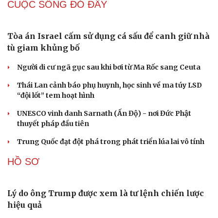
CUỘC SỐNG ĐÓ ĐÂY
Tòa án Israel cấm sử dụng cá sấu để canh giữ nhà
tù giam khủng bố
Người di cư ngã gục sau khi bơi từ Ma Rốc sang Ceuta
Thái Lan cảnh báo phụ huynh, học sinh về ma túy LSD
“đội lốt” tem hoạt hình
UNESCO vinh danh Sarnath (Ấn Độ) - nơi Đức Phật
thuyết pháp đầu tiên
Trung Quốc đạt đột phá trong phát triển lúa lai vô tính
HỒ SƠ
Lý do ông Trump được xem là tư lệnh chiến lược
hiệu quả