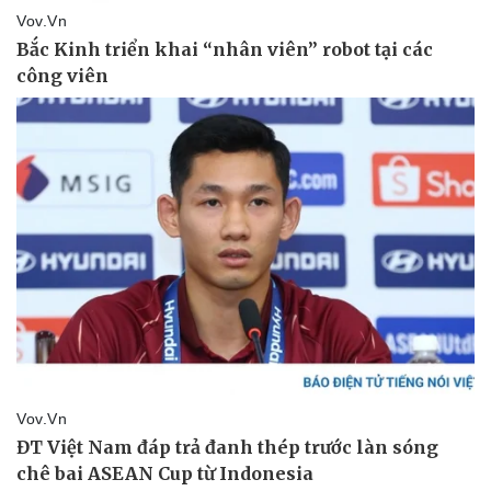
Thể thao
Ô tô - Xe máy
Bóng đá
Ô tô
Lịch thi đấu bóng đá
Xe máy
Thế giới thể thao
Tư vấn
eSports
Hậu trường