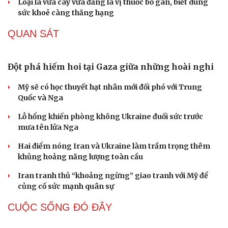
Loại lá vừa cay vừa đắng là vị thuốc bổ gan, biết dùng
Hạt giống tâm hồn
sức khoẻ càng thăng hạng
QUAN SÁT
Đột phá hiếm hoi tại Gaza giữa những hoài nghi
Mỹ sẽ có học thuyết hạt nhân mới đối phó với Trung
Quốc và Nga
Lỗ hổng khiến phòng không Ukraine đuối sức trước
mưa tên lửa Nga
Hai điểm nóng Iran và Ukraine làm trầm trọng thêm
khủng hoảng năng lượng toàn cầu
Iran tranh thủ “khoảng ngừng” giao tranh với Mỹ để
củng cố sức mạnh quân sự
CUỘC SỐNG ĐÓ ĐÂY