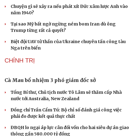
Chuyện gì sẽ xảy ra nếu phát xít Đức xâm lược Anh vào
năm 1940?
Tại sao Mỹ bất ngờ ngừng ném bom Iran dù ông
Trump từng rất cả quyết?
Biệt đội UAV tử thần của Ukraine chuyên tấn công tàu
Nga trên biển
CHÍNH TRỊ
Cà Mau bổ nhiệm 3 phó giám đốc sở
Tổng Bí thư, Chủ tịch nước Tô Lâm sẽ thăm cấp Nhà
nước tới Australia, New Zealand
Đồng chí Trần Cẩm Tú: Bộ chỉ số đánh giá công việc
phải đo được kết quả thực chất
ĐBQH lo ngại áp lực cân đối vốn cho hai siêu dự án giao
Cải chính
thông gần 580.000 tỷ đồng