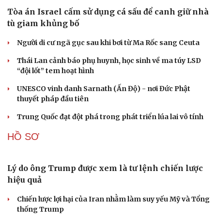
Tòa án Israel cấm sử dụng cá sấu để canh giữ nhà
tù giam khủng bố
Người di cư ngã gục sau khi bơi từ Ma Rốc sang Ceuta
Thái Lan cảnh báo phụ huynh, học sinh về ma túy LSD
“đội lốt” tem hoạt hình
UNESCO vinh danh Sarnath (Ấn Độ) - nơi Đức Phật
thuyết pháp đầu tiên
Trung Quốc đạt đột phá trong phát triển lúa lai vô tính
HỒ SƠ
Lý do ông Trump được xem là tư lệnh chiến lược
hiệu quả
Chiến lược lợi hại của Iran nhằm làm suy yếu Mỹ và Tổng
thống Trump