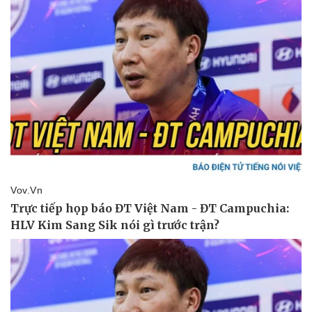
Vụ án
Vũ khí
Tin nóng
Việt Nam
Tư vấn luật
Phân tích