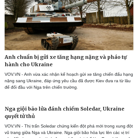
Doanh nghiệp
Công nghệ
Thông tin doanh nghiệp
Sành điệu
Doanh nghiệp 24h
Tin Công nghệ
Doanh nhân
Trải nghiệm
Anh chuẩn bị gửi xe tăng hạng nặng và pháo tự
Vì cộng đồng
Chuyển đổi số
hành cho Ukraine
VOV.VN - Anh vừa xác nhận kế hoạch gửi xe tăng chiến đấu hạng
nặng sang Ukraine, đáp ứng yêu cầu đã được Kiev đưa ra từ lâu
để đối đầu với Nga trên chiến trường.
Nga giội bão lửa đánh chiếm Soledar, Ukraine
quyết tử thủ
VOV.VN - Thị trấn Soledar chứng kiến đột phá mới trong xung đột
vũ trang giữa Nga và Ukraine. Nga giội bão hỏa lực lên các vị trí