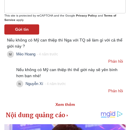
This site is protected by reCAPTCHA and the Google
Privacy Policy
and
Terms of
Service
apply.
Gửi tin
Nếu không có Mỹ can thiệp thì Nga với TQ sẽ làm gì với cả thế
giới này ?
Mèo Hoang
- 4 năm trước
Phản hồi
Nếu không có Mỹ can thiệp thì thế giới này sẽ yên bình
hơn bạn nhé!
Nguyễn Xí
- 4 năm trước
Phản hồi
Xem thêm
Pháp luật
Quân sự - Quốc phòng