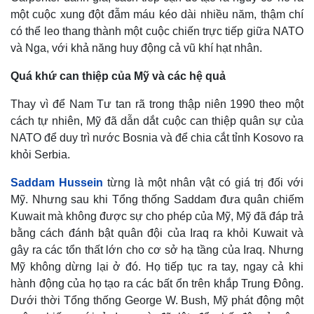
một cuộc xung đột đẫm máu kéo dài nhiều năm, thậm chí
có thể leo thang thành một cuộc chiến trực tiếp giữa NATO
và Nga, với khả năng huy động cả vũ khí hạt nhân.
Quá khứ can thiệp của Mỹ và các hệ quả
Thay vì để Nam Tư tan rã trong thập niên 1990 theo một
cách tự nhiên, Mỹ đã dẫn dắt cuộc can thiệp quân sự của
NATO để duy trì nước Bosnia và để chia cắt tỉnh Kosovo ra
khỏi Serbia.
Saddam Hussein
từng là một nhân vật có giá trị đối với
Mỹ. Nhưng sau khi Tổng thống Saddam đưa quân chiếm
Kuwait mà không được sự cho phép của Mỹ, Mỹ đã đáp trả
bằng cách đánh bật quân đội của Iraq ra khỏi Kuwait và
gây ra các tổn thất lớn cho cơ sở hạ tầng của Iraq. Nhưng
Mỹ không dừng lại ở đó. Họ tiếp tục ra tay, ngay cả khi
hành động của họ tạo ra các bất ổn trên khắp Trung Đông.
Dưới thời Tổng thống George W. Bush, Mỹ phát động một