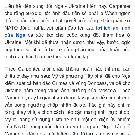
Liên hệ đến xung đột Nga - Ukraine hiện nay, Carpenter
cho rằng bước đi tốt lành đầu tiên sẽ phải là Washington
thừa nhận rằng việc nhất quyết mở rộng khối quân sự
NATO đồng nghĩa với giẫm đạp lên các
lợi ích an ninh
của Nga
và xúc tác cho cuộc xung đột thảm họa ở
Ukraine. Một khi đã thừa nhận được như vậy, bước logic
tiếp theo sẽ phải là hỗ trợ đàm phán một thỏa thuận hòa
bình đảm bảo Ukraine thực sự trung lập.
Theo Carpenter, giải pháp không hoàn hảo (nhưng cần
thiết) ở đây như sau: Mỹ và phương Tây phải để cho Nga
kiểm soát cả bán đảo Crimea và vùng Donbass, và để cho
Thế giới
Multimedia
Ukraine nằm trong vùng ảnh hưởng của Moscow. Theo
Quan sát
Video
Carpenter, đây là giải pháp không lấy gì làm dễ chịu nhưng
Cuộc sống đó đây
Ảnh
vẫn trong ngưỡng chấp nhận được. Tác giả này chỉ ra
Hồ sơ
E-Magazine
rằng, thay vì lựa chọn cách tiếp cận mang tính thực tế đó,
Infographic
Mỹ lại đang sử dụng Ukraine như một đại diện ủy nhiệm
của NATO trong cuộc đối đầu vũ trang với Nga. Tác giả
Carpenter đánh giá, cách tiếp cận đó tạo ra nguy cơ nổ ra