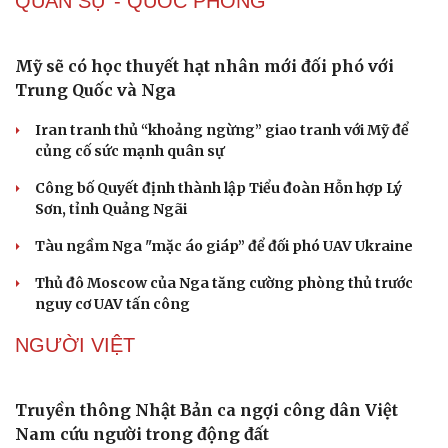
QUÂN SỰ - QUỐC PHÒNG
Mỹ sẽ có học thuyết hạt nhân mới đối phó với
Trung Quốc và Nga
Iran tranh thủ “khoảng ngừng” giao tranh với Mỹ để
củng cố sức mạnh quân sự
Sức khỏe
Đời sống
Dinh dưỡng - món ngon
Nhà đẹp
Công bố Quyết định thành lập Tiểu đoàn Hỗn hợp Lý
Cây thuốc
Blog
Sơn, tỉnh Quảng Ngãi
Sản phụ khoa
Tình yêu - Gia đình
Nhi khoa
Tàu ngầm Nga "mặc áo giáp” để đối phó UAV Ukraine
Nam khoa
Thủ đô Moscow của Nga tăng cường phòng thủ trước
Làm đẹp - giảm cân
nguy cơ UAV tấn công
Phòng mạch online
Ăn sạch sống khỏe
NGƯỜI VIỆT
Truyền thông Nhật Bản ca ngợi công dân Việt
Nam cứu người trong động đất