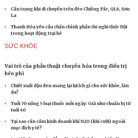
Cẩn trọng khi di chuyển trên đèo Chiềng Pấc, QL6, Sơn
La
Thanh Hóa yêu cầu chấn chỉnh phần thi nghi thức Đội
trong hoạt động trại hè
SỨC KHỎE
Vai trò của phẫu thuật chuyển hóa trong điều trị
béo phì
Chiết xuất đậu đen mang lại lợi ích gì cho sức khỏe, làn
da?
Tuổi 70 uống 5 loại thuốc mỗi ngày: Giá như chuẩn bị từ
Du lịch
Podcast
tuổi 40
Tư vấn
Câu chuyện thời sự
Tại sao cần cấm kinh doanh khí N2O (khí cười) ngoài
Săn Tour
Đọc truyện đêm khuya
mục đích y tế?
check-in
Cửa sổ tình yêu
Kể chuyện cho bé