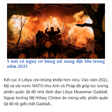
5 nơi có nguy cơ bùng nổ xung đột lớn trong
năm 2023
Kết cục ở Libya còn khủng khiếp hơn nữa. Vào năm 2011,
Mỹ và vài nước NATO như Anh và Pháp đã giúp lực lượng
Kinh tế
Thị trường
phiến quân lật đổ nhà lãnh đạo Libya Muammar Gaddafi.
Bất động sản
Giá vàng
Ngoại trưởng Mỹ Hillary Clinton ăn mừng việc phiến quân
Khởi nghiệp
Tiêu dùng
lật đổ rồi giết chết Gaddafi...
Tỷ giá
Chứng khoán