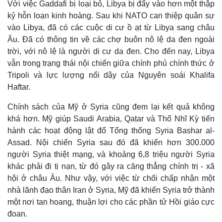
Với việc Gaddafi bị loại bỏ, Libya bị đẩy vào hơn một thập
Giá cà phê
kỷ hỗn loạn kinh hoàng. Sau khi NATO can thiệp quân sự
vào Libya, đã có các cuộc di cư ồ ạt từ Libya sang châu
Âu. Đã có thông tin về các chợ buôn nô lệ da đen ngoài
trời, với nô lệ là người di cư da đen. Cho đến nay, Libya
vẫn trong trạng thái nội chiến giữa chính phủ chính thức ở
Tripoli và lực lượng nổi dậy của Nguyên soái Khalifa
Haftar.
Chính sách của Mỹ ở Syria cũng đem lại kết quả không
khá hơn. Mỹ giúp Saudi Arabia, Qatar và Thổ Nhĩ Kỳ tiến
hành các hoạt động lật đổ Tổng thống Syria Bashar al-
Assad. Nội chiến Syria sau đó đã khiến hơn 300.000
người Syria thiệt mạng, và khoảng 6,8 triệu người Syria
khác phải đi tị nạn, từ đó gây ra căng thẳng chính trị - xã
hội ở châu Âu. Như vậy, với việc từ chối chấp nhận một
nhà lãnh đạo thân Iran ở Syria, Mỹ đã khiến Syria trở thành
một nơi tan hoang, thuận lợi cho các phần tử Hồi giáo cực
đoan.