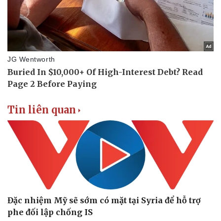
Sức khỏe
Đời sống
Dinh dưỡng - món ngon
Nhà đẹp
Cây thuốc
Blog
Sản phụ khoa
Tình yêu - Gia đình
Nhi khoa
Nam khoa
Tin liên quan
Làm đẹp - giảm cân
Phòng mạch online
Ăn sạch sống khỏe
Đặc nhiệm Mỹ sẽ sớm có mặt tại Syria để hỗ trợ
phe đối lập chống IS