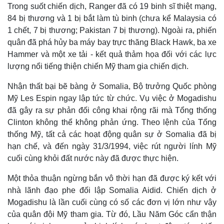
Trong suốt chiến dịch, Ranger đã có 19 binh sĩ thiệt mạng,
84 bị thương và 1 bị bắt làm tù binh (chưa kể Malaysia có
1 chết, 7 bị thương; Pakistan 7 bị thương). Ngoài ra, phiến
quân đã phá hủy ba máy bay trực thăng Black Hawk, ba xe
Hammer và một xe tải - kết quả thảm họa đối với các lực
lượng nổi tiếng thiện chiến Mỹ tham gia chiến dịch.
Nhận thất bại bẽ bàng ở Somalia, Bộ trưởng Quốc phòng
Mỹ Les Espin ngay lập tức từ chức. Vụ việc ở Mogadishu
đã gây ra sự phản đối công khai rộng rãi mà Tổng thống
Clinton không thể không phản ứng. Theo lệnh của Tổng
thống Mỹ, tất cả các hoạt động quân sự ở Somalia đã bị
hạn chế, và đến ngày 31/3/1994, việc rút người lính Mỹ
cuối cùng khỏi đất nước này đã được thực hiện.
Một thỏa thuận ngừng bắn vô thời hạn đã được ký kết với
nhà lãnh đạo phe đối lập Somalia Aidid. Chiến dịch ở
Mogadishu là lần cuối cùng có số các đơn vị lớn như vậy
của quân đội Mỹ tham gia. Từ đó, Lầu Năm Góc cẩn thận