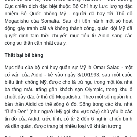
Cục chiến dịch đặc biệt thuộc Bộ Chỉ huy Lực lượng đặc
nhiệm Bộ Quốc phòng Mỹ - người đã bay tới Thủ đô
Mogadishu của Somalia. Sau khi tiến hành một số hoạt
động gây tranh cãi và không thành công, quân đội Mỹ đã
quyết định tạm thời chuyển mục tiêu từ Aidid sang các
cộng sự thân cận nhất của y.
Thất bại bẽ bàng
Mục tiêu của bộ chỉ huy quân sự Mỹ là Omar Salad - một
cố vấn của Aidid - kẻ vào ngày 3/10/1993, sau một cuộc
biểu tình chống Mỹ, được cho là trú ngụ trong một tòa nhà
ba tầng màu trắng gần khách sạn Olympic, trong khu ổ
chuột dày đặc ở thủ đô Mogadishu. Theo một số nguồn tin,
bản thân Aidid có thể sống ở đó. Sống trong các khu nhà
“Biển Đen” (như người Mỹ gọi khu vực này) chủ yếu là các
tín đồ của Aidid, ước tính, có từ 2 đến 6 nghìn chiến binh
và dân quân, được trang bị nhiều loại vũ khí ấn tượng.