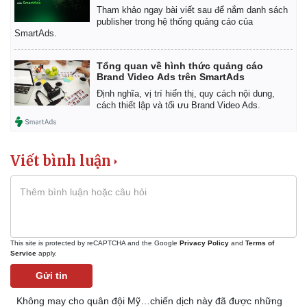
Tham khảo ngay bài viết sau để nắm danh sách
publisher trong hệ thống quảng cáo của
SmartAds.
Tổng quan về hình thức quảng cáo
Brand Video Ads trên SmartAds
Thể thao
Ô tô - Xe máy
Định nghĩa, vị trí hiển thị, quy cách nội dung,
cách thiết lập và tối ưu Brand Video Ads.
Bóng đá
Ô tô
Lịch thi đấu bóng đá
Xe máy
Thế giới thể thao
Tư vấn
eSports
Viết bình luận
Hậu trường
This site is protected by reCAPTCHA and the Google
Privacy Policy
and
Terms of
Service
apply.
Gửi tin
Không may cho quân đội Mỹ…chiến dịch này đã được những