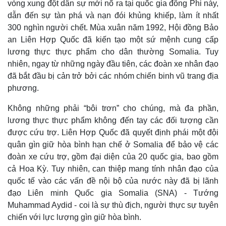
vòng xung đột dân sự mới nổ ra tại quốc gia đông Phi này,
dẫn đến sự tàn phá và nạn đói khủng khiếp, làm ít nhất
300 nghìn người chết. Mùa xuân năm 1992, Hội đồng Bảo
an Liên Hợp Quốc đã kiến tạo một sứ mệnh cung cấp
lương thực thực phẩm cho dân thường Somalia. Tuy
nhiên, ngay từ những ngày đầu tiên, các đoàn xe nhân đạo
đã bắt đầu bị cản trở bởi các nhóm chiến binh vũ trang địa
phương.
Không những phải “bôi trơn” cho chúng, mà đa phần,
lương thực thực phẩm không đến tay các đối tượng cần
được cứu trợ. Liên Hợp Quốc đã quyết định phái một đội
quân gìn giữ hòa bình hạn chế ở Somalia để bảo vệ các
đoàn xe cứu trợ, gồm đại diện của 20 quốc gia, bao gồm
cả Hoa Kỳ. Tuy nhiên, can thiệp mang tính nhân đạo của
quốc tế vào các vấn đề nội bộ của nước này đã bị lãnh
đạo Liên minh Quốc gia Somalia (SNA) - Tướng
Muhammad Aydid - coi là sự thù địch, người thực sự tuyên
chiến với lực lượng gìn giữ hòa bình.