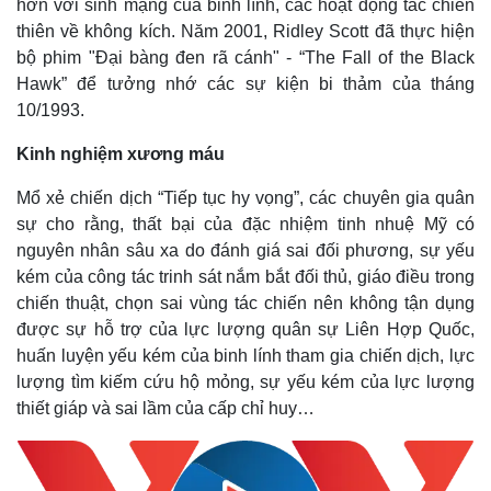
hơn với sinh mạng của binh lính, các hoạt động tác chiến
thiên về không kích. Năm 2001, Ridley Scott đã thực hiện
bộ phim "Đại bàng đen rã cánh" - “The Fall of the Black
Hawk” để tưởng nhớ các sự kiện bi thảm của tháng
10/1993.
Kinh nghiệm xương máu
Mổ xẻ chiến dịch “Tiếp tục hy vọng”, các chuyên gia quân
sự cho rằng, thất bại của đặc nhiệm tinh nhuệ Mỹ có
nguyên nhân sâu xa do đánh giá sai đối phương, sự yếu
kém của công tác trinh sát nắm bắt đối thủ, giáo điều trong
chiến thuật, chọn sai vùng tác chiến nên không tận dụng
được sự hỗ trợ của lực lượng quân sự Liên Hợp Quốc,
huấn luyện yếu kém của binh lính tham gia chiến dịch, lực
lượng tìm kiếm cứu hộ mỏng, sự yếu kém của lực lượng
thiết giáp và sai lầm của cấp chỉ huy…