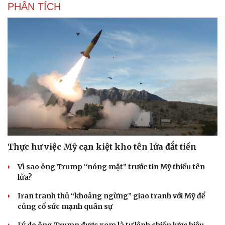
PHÂN TÍCH
Du lịch
Podcast
Tư vấn
Câu chuyện thời sự
Săn Tour
Đọc truyện đêm khuya
check-in
Cửa sổ tình yêu
Kể chuyện cho bé
Hạt giống tâm hồn
Thực hư việc Mỹ cạn kiệt kho tên lửa đắt tiền
Vì sao ông Trump “nóng mặt” trước tin Mỹ thiếu tên
lửa?
Iran tranh thủ “khoảng ngừng” giao tranh với Mỹ để
củng cố sức mạnh quân sự