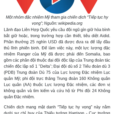
Một nhóm đặc nhiệm Mỹ tham gia chiến dịch “Tiếp tục hy
vọng”; Nguồn: wikipedia.org
Lãnh đạo Liên Hợp Quốc yêu cầu đội ngũ gìn giữ hòa bình
bắt giữ hoặc, trong trường hợp cần thiết, tiêu diệt Aidid.
Phần thưởng 25 nghìn USD đã được đưa ra để lấy đầu
thủ lĩnh phiến binh. Để làm việc này, một lực lượng đặc
Thế giới
Multimedia
nhiệm Ranger của Mỹ đã được phái đến Somalia, bao
Quan sát
Video
gồm các phân đội thuộc đại đội độc lập của Trung đoàn tác
Cuộc sống đó đây
Ảnh
chiến độc lập số 1 "Delta"; Đại đội dù số 2 Tiểu đoàn dù 3
Hồ sơ
E-Magazine
(PDB) Trung đoàn Dù 75 của Lực lượng Đặc nhiệm Lục
Infographic
quân Mỹ; phi đội trực thăng Trung đoàn 160 Không quân
Lục quân (AA) thuộc Lực lượng Đặc nhiệm, các đơn vị
không quân và tìm kiếm và cứu hộ từ Phi đội 24 Không
quân Đặc nhiệm.
Chiến dịch mang mật danh “Tiếp tục hy vọng” này nằm
dưới sự chỉ huy của Thiếu tướng Harrison - Cục trưởng