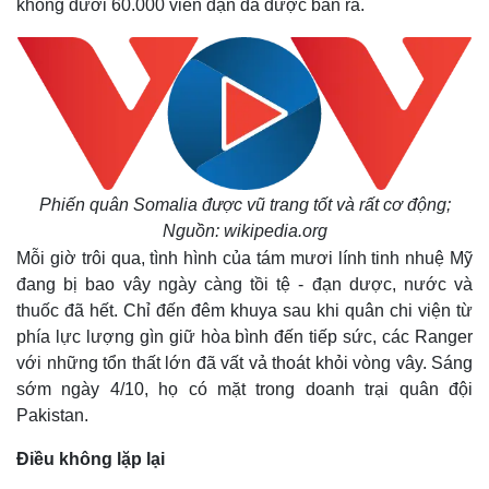
không dưới 60.000 viên đạn đã được bắn ra.
Kinh tế
Thị trường
Phiến quân Somalia được vũ trang tốt và rất cơ động;
Bất động sản
Giá vàng
Nguồn: wikipedia.org
Khởi nghiệp
Tiêu dùng
Mỗi giờ trôi qua, tình hình của tám mươi lính tinh nhuệ Mỹ
Tỷ giá
đang bị bao vây ngày càng tồi tệ - đạn dược, nước và
Chứng khoán
thuốc đã hết. Chỉ đến đêm khuya sau khi quân chi viện từ
Giá cà phê
phía lực lượng gìn giữ hòa bình đến tiếp sức, các Ranger
với những tổn thất lớn đã vất vả thoát khỏi vòng vây. Sáng
sớm ngày 4/10, họ có mặt trong doanh trại quân đội
Pakistan.
Điều không lặp lại