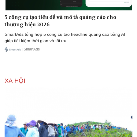
5 công cụ tạo tiêu đề và mô tả quảng cáo cho
thương hiệu 2026
SmartAds tổng hợp 5 công cụ tạo headline quảng cáo bằng AI
giúp tiết kiệm thời gian và tối ưu.
Văn hóa
Giải trí
| SmartAds
Sân khấu - Điện ảnh
Nghệ sĩ
Văn học
Thời trang
Âm nhạc
Sao Việt
Di sản
XÃ HỘI