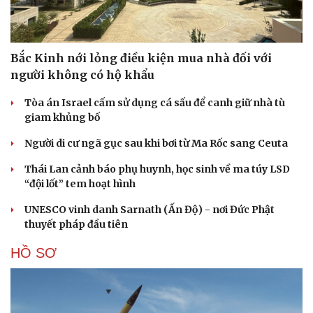
Bắc Kinh nới lỏng điều kiện mua nhà đối với
người không có hộ khẩu
Cải chính
Tòa án Israel cấm sử dụng cá sấu để canh giữ nhà tù
giam khủng bố
Người di cư ngã gục sau khi bơi từ Ma Rốc sang Ceuta
Thái Lan cảnh báo phụ huynh, học sinh về ma túy LSD
“đội lốt” tem hoạt hình
UNESCO vinh danh Sarnath (Ấn Độ) - nơi Đức Phật
thuyết pháp đầu tiên
HỒ SƠ