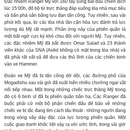
Đặc nhiệm Ranger Mỹ với 160 tay súng bắt đầu chiến dịch
lúc 15:00h, đổ bộ từ trực thăng đáp xuống tòa nhà mục tiêu
và bắn phá sân bằng lựu đạn tấn công. Tuy nhiên, sau vài
phút trôi qua, từ các tòa nhà lân cận hỏa lực đánh trả lực
lượng dù Mỹ rất mạnh. Phản ứng này của phiến quân là
một bất ngờ cực kỳ khó chịu đối với người Mỹ. Tuy nhiên,
các đặc nhiệm Mỹ đã bắt được Omar Salad và 23 thành
viên khác của SNA (Aidid không có mặt trong tòa nhà) và
đã phải rất vất vả để đưa các thủ lĩnh của các chiến binh
vào xe Hammer.
Đoàn xe Mỹ đã bị tấn công dữ dội, các đường phố của
Mogadishu sau vài giờ đã xuất hiện nhiều chướng ngại vật
nối tiếp nhau. Một trong những chiếc trực thăng Mỹ trong
đó có 6 binh sĩ đã bị phiến quân bắn hạ. Các Ranger đã
buộc phải cử một bộ phận chiến đấu để bảo vệ những
chiếc xe bị tắc đang tìm cách tẩu thoát - những người đang
trong vòng vây dày đặc của lực lượng phiến quân. Một
cuộc giao tranh khốc liệt xảy ra với ước tính, trong vài giờ