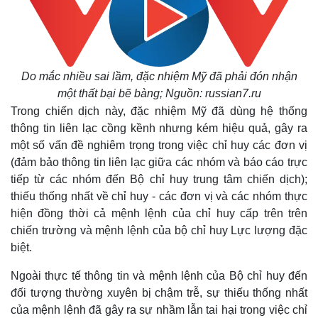
Do mắc nhiều sai lầm, đặc nhiệm Mỹ đã phải đón nhận
một thất bại bẽ bàng; Nguồn: russian7.ru
Trong chiến dịch này, đặc nhiệm Mỹ đã dùng hệ thống
Pháp luật
Quân sự - Quốc phòng
thông tin liên lạc cồng kềnh nhưng kém hiệu quả, gây ra
Vụ án
Vũ khí
một số vấn đề nghiêm trọng trong việc chỉ huy các đơn vị
Tin nóng
Việt Nam
(đảm bảo thông tin liên lạc giữa các nhóm và báo cáo trực
Tư vấn luật
Phân tích
tiếp từ các nhóm đến Bộ chỉ huy trung tâm chiến dịch);
thiếu thống nhất về chỉ huy - các đơn vị và các nhóm thực
hiện đồng thời cả mệnh lệnh của chỉ huy cấp trên trên
chiến trường và mệnh lệnh của bộ chỉ huy Lực lượng đặc
biệt.
Ngoài thực tế thông tin và mệnh lệnh của Bộ chỉ huy đến
đối tượng thường xuyên bị chậm trễ, sự thiếu thống nhất
của mệnh lệnh đã gây ra sự nhầm lẫn tai hại trong việc chỉ