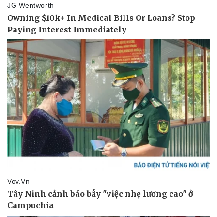
Doanh nghiệp
Công nghệ
Thông tin doanh nghiệp
Sành điệu
Doanh nghiệp 24h
Tin Công nghệ
Doanh nhân
Trải nghiệm
Vì cộng đồng
Chuyển đổi số