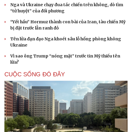
Nga và Ukraine chạy đua tác chiến trên không, dò tìm
“tử huyệt” của đối phương
“Yết hầu” Hormuz thành con bài của Iran, tàu chiến Mỹ
bị đặt trước lằn ranh đỏ
Tên lửa đạn đạo Nga khoét sâu lỗ hổng phòng không
Ukraine
Vì sao ông Trump “nóng mặt” trước tin Mỹ thiếu tên
lửa?
CUỘC SỐNG ĐÓ ĐÂY