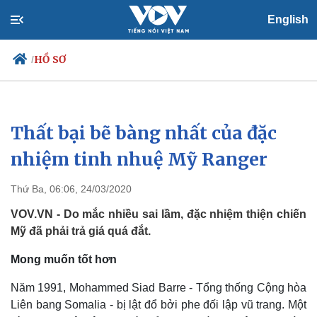
English
HỒ SƠ
/
Thất bại bẽ bàng nhất của đặc
Chính trị
Xã hội
Đảng
Tin 24h
nhiệm tinh nhuệ Mỹ Ranger
Tổ chức nhân sự
Dự báo thời tiết
Quốc hội
Giáo dục
Thứ Ba, 06:06, 24/03/2020
Nhận diện sự thật
Dấu ấn VOV
Việc làm
VOV.VN - Do mắc nhiều sai lầm, đặc nhiệm thiện chiến
Biển đảo
Mỹ đã phải trả giá quá đắt.
Mong muốn tốt hơn
Năm 1991, Mohammed Siad Barre - Tổng thống Cộng hòa
Liên bang Somalia - bị lật đổ bởi phe đối lập vũ trang. Một