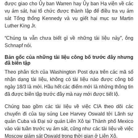
được giao cho Ủy ban Warren hay Ủy ban Hạ viện về các
vụ ám sát, hai tổ chức được thành lập để điều tra vụ ám
sát Tổng thống Kennedy và vụ giết hại mục sư Martin
Luther King Jr.
“Chúng ta vẫn chưa biết gì về những tài liệu này”, ông
Schnapf nói.
Bản gốc của những tài liệu công bố trước đây nhưng
đã biên tập
Theo phân tích của Washington Post dựa trên các mã số
nhận dạng tài liệu, không có tài liệu nào được công bố
ngày 18/3 là mới. Hầu hết các điểm mới là những thông tin
đã được biên tập trước đây mà nay mới được tiết lộ.
Kinh tế
Thị trường
Chúng bao gồm các tài liệu về việc CIA theo dõi các
Bất động sản
Giá vàng
chuyến đi của tay súng Lee Harvey Oswald tới Lãnh sự
Khởi nghiệp
Tiêu dùng
quán Cuba và Đại sứ quán Liên Xô tại Thành phố Mexico
Tỷ giá
Chứng khoán
vào vài tuần trước vụ ám sát, cũng như các tài liệu về việc
Giá cà phê
Moscow giám sát Oswald trong thời gian ở Liên Xô.