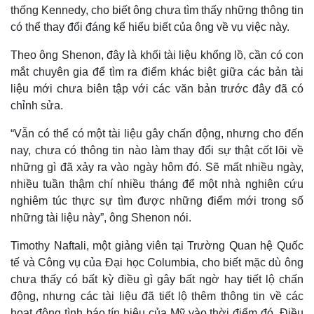
thống Kennedy, cho biết ông chưa tìm thấy những thông tin
có thể thay đổi đáng kể hiểu biết của ông về vụ việc này.
Theo ông Shenon, đây là khối tài liệu khổng lồ, cần có con
mắt chuyên gia để tìm ra điểm khác biệt giữa các bản tài
liệu mới chưa biên tập với các văn bản trước đây đã có
chỉnh sửa.
“Vẫn có thể có một tài liệu gây chấn động, nhưng cho đến
nay, chưa có thông tin nào làm thay đổi sự thật cốt lõi về
những gì đã xảy ra vào ngày hôm đó. Sẽ mất nhiều ngày,
nhiều tuần thậm chí nhiều tháng để một nhà nghiên cứu
nghiêm túc thực sự tìm được những điểm mới trong số
những tài liệu này”, ông Shenon nói.
Timothy Naftali, một giảng viên tại Trường Quan hệ Quốc
tế và Công vụ của Đại học Columbia, cho biết mặc dù ông
Pháp luật
Quân sự - Quốc phòng
chưa thấy có bất kỳ điều gì gây bất ngờ hay tiết lộ chấn
Vụ án
Vũ khí
động, nhưng các tài liệu đã tiết lộ thêm thông tin về các
Tin nóng
Việt Nam
hoạt động tình báo tín hiệu của Mỹ vào thời điểm đó. Điều