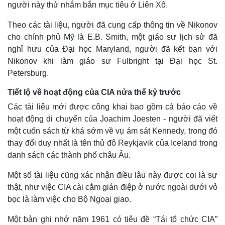
người này thử nhắm bắn mục tiêu ở Liên Xô.
Theo các tài liệu, người đã cung cấp thông tin về Nikonov
cho chính phủ Mỹ là E.B. Smith, một giáo sư lịch sử đã
nghỉ hưu của Đại học Maryland, người đã kết bạn với
Nikonov khi làm giáo sư Fulbright tại Đại học St.
Petersburg.
Tiết lộ về hoạt động của CIA nửa thế kỷ trước
Các tài liệu mới được công khai bao gồm cả báo cáo về
hoạt động di chuyển của Joachim Joesten - người đã viết
một cuốn sách từ khá sớm về vụ ám sát Kennedy, trong đó
thay đổi duy nhất là tên thủ đô Reykjavik của Iceland trong
danh sách các thành phố châu Âu.
Một số tài liệu cũng xác nhận điều lâu này được coi là sự
thật, như việc CIA cài cắm gián điệp ở nước ngoài dưới vỏ
bọc là làm việc cho Bộ Ngoại giao.
Thể thao
Ô tô - Xe máy
Một bản ghi nhớ năm 1961 có tiêu đề “Tái tổ chức CIA”