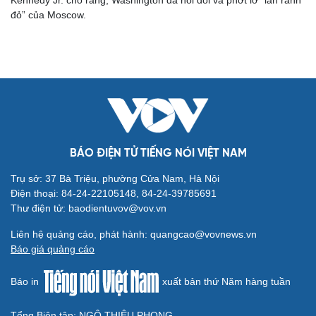
VOV.VN - Cháu trai cố Tổng thống Kennedy, ông Robert F.
Kennedy Jr ngày 9/10 tuyên bố sẽ rời đảng Dân chủ và tranh cử
tổng thống với tư cách ứng viên độc lập.
Ông Kennedy: Mỹ đã nói dối và phớt lờ “lằn ranh
đỏ” của Nga
VOV.VN - Ứng viên chạy đua tranh cử tổng thống Mỹ Robert F.
Kennedy Jr. cho rằng, Washington đã nói dối và phớt lờ “lằn ranh
đỏ” của Moscow.
BÁO ĐIỆN TỬ TIẾNG NÓI VIỆT NAM