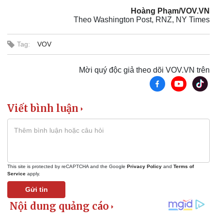
Hoàng Phạm/VOV.VN
Theo Washington Post, RNZ, NY Times
Tag:
VOV
Sức khỏe
Đời sống
Dinh dưỡng - món ngon
Nhà đẹp
Cây thuốc
Blog
Mời quý độc giả theo dõi VOV.VN trên
Sản phụ khoa
Tình yêu - Gia đình
Nhi khoa
Nam khoa
Viết bình luận
Làm đẹp - giảm cân
Phòng mạch online
Ăn sạch sống khỏe
This site is protected by reCAPTCHA and the Google
Privacy Policy
and
Terms of
Service
apply.
Gửi tin