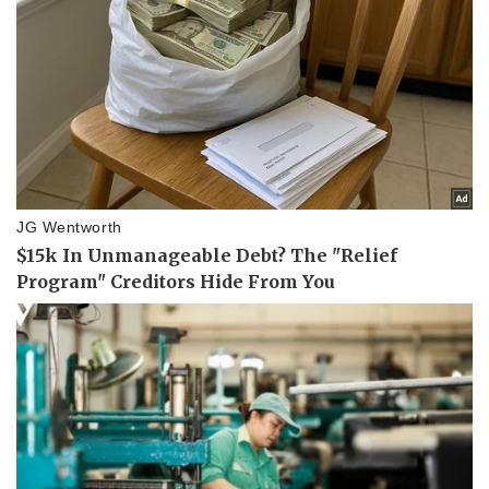
Văn hóa
Giải trí
Sân khấu - Điện ảnh
Nghệ sĩ
Văn học
Thời trang
Âm nhạc
Sao Việt
Di sản