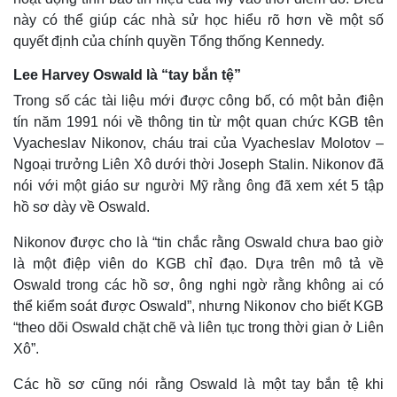
Tư vấn luật
Phân tích
này có thể giúp các nhà sử học hiểu rõ hơn về một số
quyết định của chính quyền Tổng thống Kennedy.
Lee Harvey Oswald là “tay bắn tệ”
Trong số các tài liệu mới được công bố, có một bản điện
tín năm 1991 nói về thông tin từ một quan chức KGB tên
Vyacheslav Nikonov, cháu trai của Vyacheslav Molotov –
Ngoại trưởng Liên Xô dưới thời Joseph Stalin. Nikonov đã
nói với một giáo sư người Mỹ rằng ông đã xem xét 5 tập
hồ sơ dày về Oswald.
Nikonov được cho là “tin chắc rằng Oswald chưa bao giờ
là một điệp viên do KGB chỉ đạo. Dựa trên mô tả về
Oswald trong các hồ sơ, ông nghi ngờ rằng không ai có
thể kiểm soát được Oswald”, nhưng Nikonov cho biết KGB
“theo dõi Oswald chặt chẽ và liên tục trong thời gian ở Liên
Xô”.
Các hồ sơ cũng nói rằng Oswald là một tay bắn tệ khi