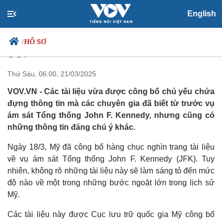
Thấy gì từ hồ sơ vụ ám sát Tổng
English
thống Kennedy mới được công
HỒ SƠ
/
bố?
Thứ Sáu, 06:00, 21/03/2025
VOV.VN - Các tài liệu vừa được công bố chủ yếu chứa
Chính trị
Xã hội
đựng thông tin mà các chuyên gia đã biết từ trước vụ
Đảng
Tin 24h
ám sát Tổng thống John F. Kennedy, nhưng cũng có
Tổ chức nhân sự
Dự báo thời tiết
những thông tin đáng chú ý khác.
Quốc hội
Giáo dục
Nhận diện sự thật
Dấu ấn VOV
Ngày 18/3, Mỹ đã công bố hàng chục nghìn trang tài liệu
Việc làm
về vụ ám sát Tổng thống John F. Kennedy (JFK). Tuy
Biển đảo
nhiên, không rõ những tài liệu này sẽ làm sáng tỏ đến mức
độ nào về một trong những bước ngoặt lớn trong lịch sử
Mỹ.
Các tài liệu này được Cục lưu trữ quốc gia Mỹ công bố