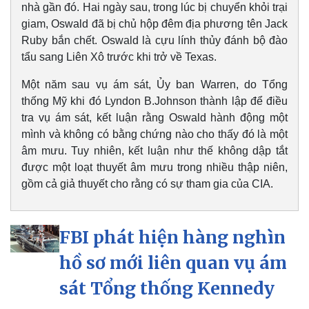
nhà gần đó. Hai ngày sau, trong lúc bị chuyển khỏi trại
giam, Oswald đã bị chủ hộp đêm địa phương tên Jack
Ruby bắn chết. Oswald là cựu lính thủy đánh bộ đào
tẩu sang Liên Xô trước khi trở về Texas.
Một năm sau vụ ám sát, Ủy ban Warren, do Tổng
thống Mỹ khi đó Lyndon B.Johnson thành lập để điều
tra vụ ám sát, kết luận rằng Oswald hành động một
mình và không có bằng chứng nào cho thấy đó là một
âm mưu. Tuy nhiên, kết luận như thế không dập tắt
được một loạt thuyết âm mưu trong nhiều thập niên,
gồm cả giả thuyết cho rằng có sự tham gia của CIA.
FBI phát hiện hàng nghìn
hồ sơ mới liên quan vụ ám
sát Tổng thống Kennedy