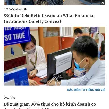
Du lịch
Podcast
Tư vấn
Câu chuyện thời sự
Săn Tour
Đọc truyện đêm khuya
check-in
Cửa sổ tình yêu
Kể chuyện cho bé
Hạt giống tâm hồn