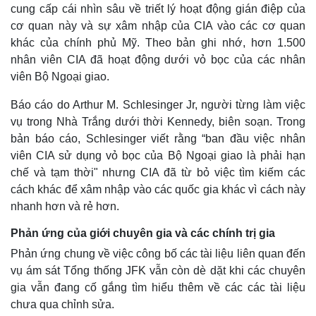
Bóng đá
Ô tô
cung cấp cái nhìn sâu về triết lý hoạt động gián điệp của
Lịch thi đấu bóng đá
Xe máy
cơ quan này và sự xâm nhập của CIA vào các cơ quan
Thế giới thể thao
Tư vấn
khác của chính phủ Mỹ. Theo bản ghi nhớ, hơn 1.500
eSports
nhân viên CIA đã hoạt động dưới vỏ bọc của các nhân
Hậu trường
viên Bộ Ngoại giao.
Báo cáo do Arthur M. Schlesinger Jr, người từng làm việc
vụ trong Nhà Trắng dưới thời Kennedy, biên soạn. Trong
bản báo cáo, Schlesinger viết rằng “ban đầu việc nhân
viên CIA sử dụng vỏ bọc của Bộ Ngoại giao là phải hạn
chế và tạm thời" nhưng CIA đã từ bỏ việc tìm kiếm các
cách khác để xâm nhập vào các quốc gia khác vì cách này
nhanh hơn và rẻ hơn.
Phản ứng của giới chuyên gia và các chính trị gia
Phản ứng chung về việc công bố các tài liệu liên quan đến
vụ ám sát Tổng thống JFK vẫn còn dè dặt khi các chuyên
gia vẫn đang cố gắng tìm hiểu thêm về các các tài liệu
chưa qua chỉnh sửa.