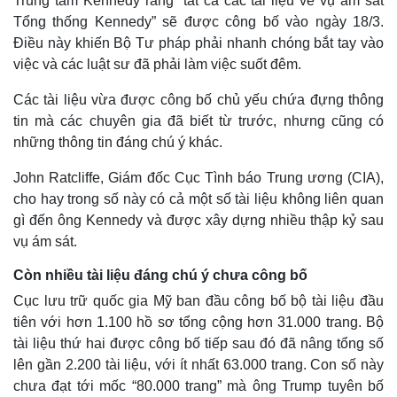
Trung tâm Kennedy rằng “tất cả các tài liệu về vụ ám sát
Tổng thống Kennedy” sẽ được công bố vào ngày 18/3.
Điều này khiến Bộ Tư pháp phải nhanh chóng bắt tay vào
việc và các luật sư đã phải làm việc suốt đêm.
Các tài liệu vừa được công bố chủ yếu chứa đựng thông
tin mà các chuyên gia đã biết từ trước, nhưng cũng có
những thông tin đáng chú ý khác.
John Ratcliffe, Giám đốc Cục Tình báo Trung ương (CIA),
cho hay trong số này có cả một số tài liệu không liên quan
gì đến ông Kennedy và được xây dựng nhiều thập kỷ sau
vụ ám sát.
Thế giới
Multimedia
Quan sát
Video
Còn nhiều tài liệu đáng chú ý chưa công bố
Cuộc sống đó đây
Ảnh
Cục lưu trữ quốc gia Mỹ ban đầu công bố bộ tài liệu đầu
Hồ sơ
E-Magazine
tiên với hơn 1.100 hồ sơ tổng cộng hơn 31.000 trang. Bộ
Infographic
tài liệu thứ hai được công bố tiếp sau đó đã nâng tổng số
lên gần 2.200 tài liệu, với ít nhất 63.000 trang. Con số này
chưa đạt tới mốc “80.000 trang” mà ông Trump tuyên bố