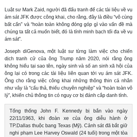
Luật sư Mark Zaid, người đã đấu tranh để các tài liệu về vụ
Doanh nghiệp
Công nghệ
ám sát JFK được công khai, cho rằng, đây là điều “vô cùng
Thông tin doanh nghiệp
Sành điệu
bất cẩn” và “hoàn toàn không đóng góp gì vào vấn đề mà
Doanh nghiệp 24h
Tin Công nghệ
chúng ta tất cả muốn biết, đó là tính minh bạch tối đa về vụ
Doanh nhân
Trải nghiệm
ám sát”.
Vì cộng đồng
Chuyển đổi số
Joseph diGenova, một luật sư từng làm việc cho chiến
dịch tranh cử của ông Trump năm 2020, nói rằng ông
không hiểu tại sao tên, ngày sinh và số an sinh xã hội của
ông lại có trong các tài liệu liên quan tới vụ ám sát JFK.
Ông cho rằng việc công khai những thông thin cá nhân
như vây là “cẩu thả, thiếu chuyên nghiệp” và “hoàn toàn vô
lý”, khiến chủ thông tin có nguy cơ bị đánh cắp danh tính.
Tổng thống John F. Kennedy bị bắn vào ngày
22/11/1963, khi đoàn xe của ông diễu hành ở
TP.Dallas thuộc bang Texas (Mỹ). Cảnh sát đã bắt giữ
nghi phạm Lee Harvey Oswald (24 tuổi) trong một tòa