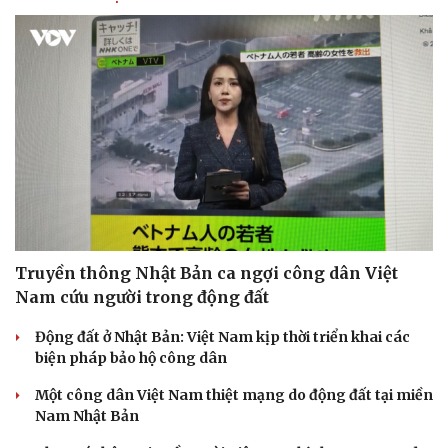
Truyền thông Nhật Bản ca ngợi công dân Việt
Nam cứu người trong động đất
Động đất ở Nhật Bản: Việt Nam kịp thời triển khai các
Văn hóa
Giải trí
biện pháp bảo hộ công dân
Sân khấu - Điện ảnh
Nghệ sĩ
Một công dân Việt Nam thiệt mạng do động đất tại miền
Văn học
Thời trang
Nam Nhật Bản
Âm nhạc
Sao Việt
Di sản