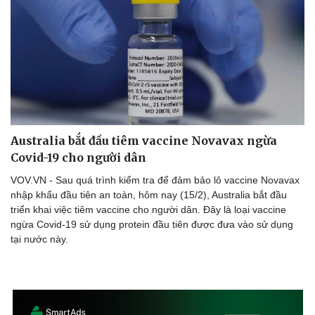
Sức khỏe
Đời sống
Dinh dưỡng - món ngon
Nhà đẹp
Cây thuốc
Blog
Sản phụ khoa
Tình yêu - Gia đình
Nhi khoa
Nam khoa
Australia bắt đầu tiêm vaccine Novavax ngừa
Làm đẹp - giảm cân
Covid-19 cho người dân
Phòng mạch online
Ăn sạch sống khỏe
VOV.VN - Sau quá trình kiểm tra để đảm bảo lô vaccine Novavax
nhập khẩu đầu tiên an toàn, hôm nay (15/2), Australia bắt đầu
triển khai việc tiêm vaccine cho người dân. Đây là loại vaccine
ngừa Covid-19 sử dụng protein đầu tiên được đưa vào sử dụng
tại nước này.