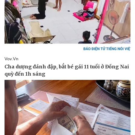
Thể thao
Ô tô - Xe máy
Bóng đá
Ô tô
Lịch thi đấu bóng đá
Xe máy
Thế giới thể thao
Tư vấn
eSports
Hậu trường