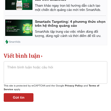
Tham khảo ngay trọn bộ hướng dẫn cách tạo
một chiến dịch quảng cáo mới trên SmartAds.
Smartads Targeting: 4 phương thức chọn
trên hệ thống quảng cáo
SmartAds tập trung vào việc nhắm đúng đối
tượng, đúng ngữ cảnh và thời điểm để tối ưu.
Viết bình luận
This site is protected by reCAPTCHA and the Google
Privacy Policy
and
Terms of
Service
apply.
Pháp luật
Quân sự - Quốc phòng
Gửi tin
Vụ án
Vũ khí
Tin nóng
Việt Nam