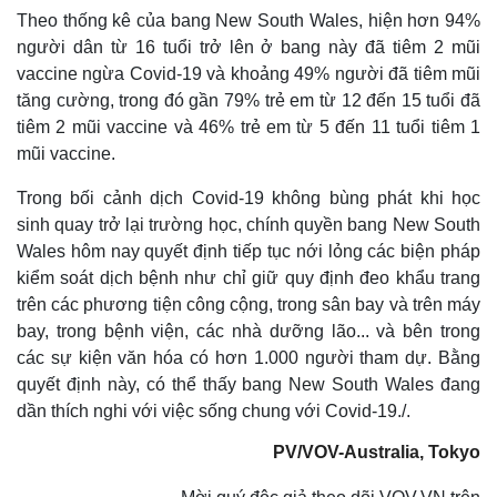
Theo thống kê của bang New South Wales, hiện hơn 94%
người dân từ 16 tuổi trở lên ở bang này đã tiêm 2 mũi
vaccine ngừa Covid-19 và khoảng 49% người đã tiêm mũi
tăng cường, trong đó gần 79% trẻ em từ 12 đến 15 tuổi đã
tiêm 2 mũi vaccine và 46% trẻ em từ 5 đến 11 tuổi tiêm 1
mũi vaccine.
Kinh tế
Thị trường
Trong bối cảnh dịch Covid-19 không bùng phát khi học
Bất động sản
Giá vàng
sinh quay trở lại trường học, chính quyền bang New South
Khởi nghiệp
Tiêu dùng
Wales hôm nay quyết định tiếp tục nới lỏng các biện pháp
Tỷ giá
kiểm soát dịch bệnh như chỉ giữ quy định đeo khẩu trang
Chứng khoán
trên các phương tiện công cộng, trong sân bay và trên máy
Giá cà phê
bay, trong bệnh viện, các nhà dưỡng lão... và bên trong
các sự kiện văn hóa có hơn 1.000 người tham dự. Bằng
quyết định này, có thể thấy bang New South Wales đang
dần thích nghi với việc sống chung với Covid-19./.
PV/VOV-Australia, Tokyo