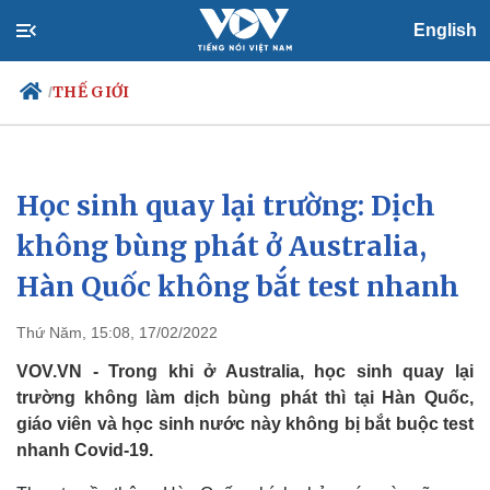
English
THẾ GIỚI
/
Học sinh quay lại trường: Dịch
Chính trị
Xã hội
Đảng
Tin 24h
không bùng phát ở Australia,
Tổ chức nhân sự
Dự báo thời tiết
Hàn Quốc không bắt test nhanh
Quốc hội
Giáo dục
Nhận diện sự thật
Dấu ấn VOV
Việc làm
Thứ Năm, 15:08, 17/02/2022
Biển đảo
VOV.VN - Trong khi ở Australia, học sinh quay lại
trường không làm dịch bùng phát thì tại Hàn Quốc,
giáo viên và học sinh nước này không bị bắt buộc test
nhanh Covid-19.