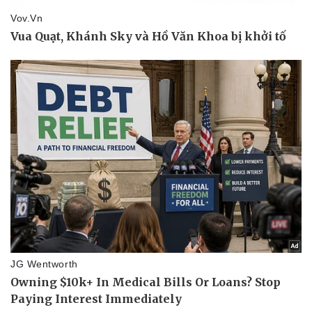
Doanh nghiệp
Công nghệ
Thông tin doanh nghiệp
Sành điệu
Doanh nghiệp 24h
Tin Công nghệ
Doanh nhân
Trải nghiệm
Vì cộng đồng
Chuyển đổi số