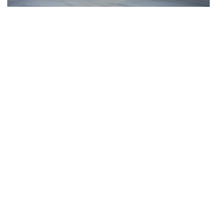
Vì sao ông Trump “nóng mặt” trước tin Mỹ thiếu
tên lửa?
Xung đột Mỹ - Iran tạo hiệu ứng domino, Ukraine chịu
ảnh hưởng
ASEAN 59 năm thành lập: Khẳng định bản lĩnh và giá trị
sức hút
Khủng hoảng tên lửa Patriot đẩy NATO vào thế lưỡng
nan chiến lược
Đột phá hiếm hoi tại Gaza giữa những hoài nghi
CUỘC SỐNG ĐÓ ĐÂY