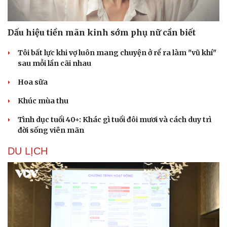
Dấu hiệu tiền mãn kinh sớm phụ nữ cần biết
Du lịch
Podcast
Tôi bất lực khi vợ luôn mang chuyện ở rể ra làm "vũ khí"
Tư vấn
Câu chuyện thời sự
sau mỗi lần cãi nhau
Săn Tour
Đọc truyện đêm khuya
Hoa sữa
check-in
Cửa sổ tình yêu
Kể chuyện cho bé
Khúc mùa thu
Hạt giống tâm hồn
Tình dục tuổi 40+: Khác gì tuổi đôi mươi và cách duy trì
đời sống viên mãn
DU LỊCH