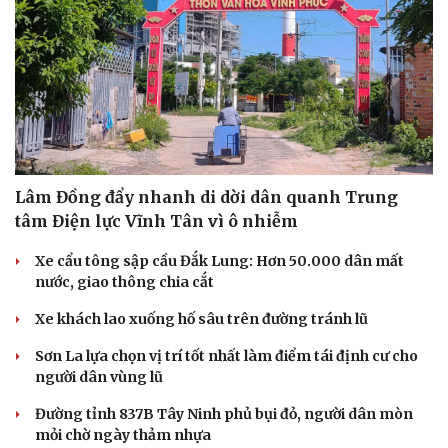
Lâm Đồng đẩy nhanh di dời dân quanh Trung
tâm Điện lực Vĩnh Tân vì ô nhiễm
Xe cẩu tông sập cầu Đắk Lung: Hơn 50.000 dân mất
nước, giao thông chia cắt
Xe khách lao xuống hố sâu trên đường tránh lũ
Sơn La lựa chọn vị trí tốt nhất làm điểm tái định cư cho
người dân vùng lũ
Đường tỉnh 837B Tây Ninh phủ bụi đỏ, người dân mòn
Cải chính
mỏi chờ ngày thảm nhựa