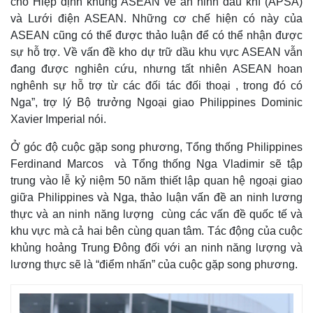
cho Hiệp định khung ASEAN về an ninh dầu khí (APSA)
và Lưới điện ASEAN. Những cơ chế hiện có này của
ASEAN cũng có thể được thảo luận để có thể nhận được
sự hỗ trợ. Về vấn đề kho dự trữ dầu khu vực ASEAN vẫn
đang được nghiên cứu, nhưng tất nhiên ASEAN hoan
nghênh sự hỗ trợ từ các đối tác đối thoại , trong đó có
Nga”, trợ lý Bộ trưởng Ngoại giao Philippines Dominic
Xavier Imperial nói.
Ở góc độ cuộc gặp song phương, Tổng thống Philippines
Ferdinand Marcos và Tổng thống Nga Vladimir sẽ tập
trung vào lễ kỷ niệm 50 năm thiết lập quan hệ ngoại giao
giữa Philippines và Nga, thảo luận vấn đề an ninh lương
thực và an ninh năng lượng cùng các vấn đề quốc tế và
khu vực mà cả hai bên cùng quan tâm. Tác động của cuộc
khủng hoảng Trung Đông đối với an ninh năng lượng và
lương thực sẽ là “điểm nhấn” của cuộc gặp song phương.