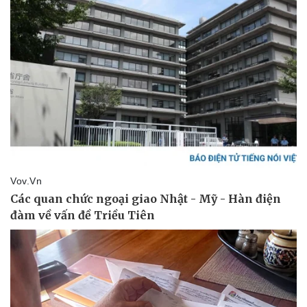
Vụ án
Vũ khí
Tin nóng
Việt Nam
Tư vấn luật
Phân tích