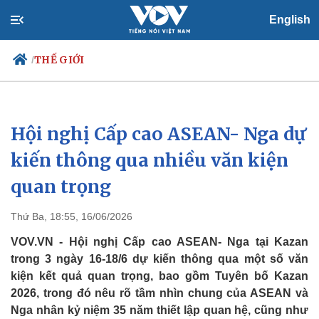
English
THẾ GIỚI
/
Hội nghị Cấp cao ASEAN- Nga dự
Chính trị
Xã hội
Đảng
Tin 24h
kiến thông qua nhiều văn kiện
Tổ chức nhân sự
Dự báo thời tiết
quan trọng
Quốc hội
Giáo dục
Nhận diện sự thật
Dấu ấn VOV
Việc làm
Thứ Ba, 18:55, 16/06/2026
Biển đảo
VOV.VN - Hội nghị Cấp cao ASEAN- Nga tại Kazan
trong 3 ngày 16-18/6 dự kiến ​thông qua một số văn
kiện kết quả quan trọng, bao gồm Tuyên bố Kazan
2026, trong đó nêu rõ tầm nhìn chung của ASEAN và
Nga nhân kỷ niệm 35 năm thiết lập quan hệ, cũng như