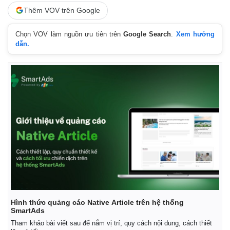
Thêm VOV trên Google
Chọn VOV làm nguồn ưu tiên trên
Google Search
.
Xem hướng
dẫn.
Kinh tế
Thị trường
Bất động sản
Giá vàng
Hình thức quảng cáo Native Article trên hệ thống
Khởi nghiệp
Tiêu dùng
SmartAds
Tỷ giá
Tham khảo bài viết sau để nắm vị trí, quy cách nội dung, cách thiết
Chứng khoán