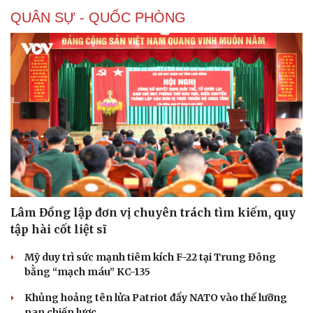
QUÂN SỰ - QUỐC PHÒNG
Sức khỏe
Đời sống
Dinh dưỡng - món ngon
Nhà đẹp
Cây thuốc
Blog
Sản phụ khoa
Tình yêu - Gia đình
Nhi khoa
Nam khoa
Làm đẹp - giảm cân
Lâm Đồng lập đơn vị chuyên trách tìm kiếm, quy
Phòng mạch online
Ăn sạch sống khỏe
tập hài cốt liệt sĩ
Mỹ duy trì sức mạnh tiêm kích F-22 tại Trung Đông
bằng “mạch máu” KC-135
Khủng hoảng tên lửa Patriot đẩy NATO vào thế lưỡng
nan chiến lược