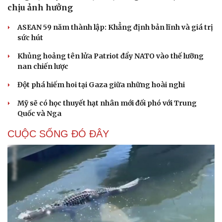
chịu ảnh hưởng
ASEAN 59 năm thành lập: Khẳng định bản lĩnh và giá trị
sức hút
Khủng hoảng tên lửa Patriot đẩy NATO vào thế lưỡng
nan chiến lược
Đột phá hiếm hoi tại Gaza giữa những hoài nghi
Mỹ sẽ có học thuyết hạt nhân mới đối phó với Trung
Quốc và Nga
CUỘC SỐNG ĐÓ ĐÂY