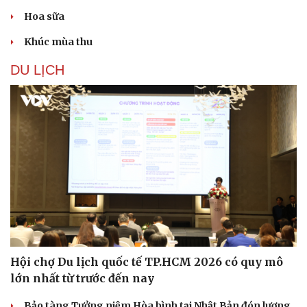
Hoa sữa
Khúc mùa thu
DU LỊCH
Du lịch
Podcast
Tư vấn
Câu chuyện thời sự
Hội chợ Du lịch quốc tế TP.HCM 2026 có quy mô
Săn Tour
Đọc truyện đêm khuya
lớn nhất từ trước đến nay
check-in
Cửa sổ tình yêu
Kể chuyện cho bé
Bảo tàng Tưởng niệm Hòa bình tại Nhật Bản đón lượng