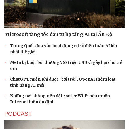
Microsoft tăng tốc đầu tư hạ tầng AI tại Ấn Độ
Trung Quốc đưa vào hoạt động cơ sở điện toán AI lớn
nhất thế giới
Meta bị buộc bồi thường 567 triệu USD vì gây hại cho trẻ
em
ChatGPT miễn phí được “cởi trói”, OpenAI thêm loạt
Văn hóa
Giải trí
tính năng AI mới
Sân khấu - Điện ảnh
Nghệ sĩ
Những nơi không nên đặt router Wi-Fi nếu muốn
Văn học
Thời trang
Internet luôn ổn định
Âm nhạc
Sao Việt
Di sản
PODCAST