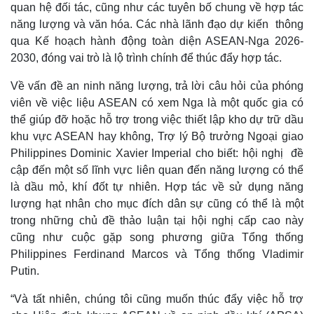
quan hệ đối tác, cũng như các tuyên bố chung về hợp tác
năng lượng và văn hóa. Các nhà lãnh đạo dự kiến thông
qua Kế hoạch hành động toàn diện ASEAN-Nga 2026-
2030, đóng vai trò là lộ trình chính để thúc đẩy hợp tác.
Về vấn đề an ninh năng lượng, trả lời câu hỏi của phóng
viên về việc liệu ASEAN có xem Nga là một quốc gia có
thể giúp đỡ hoặc hỗ trợ trong việc thiết lập kho dự trữ dầu
khu vực ASEAN hay không, Trợ lý Bộ trưởng Ngoại giao
Philippines Dominic Xavier Imperial cho biết: hội nghị đề
cập đến một số lĩnh vực liên quan đến năng lượng có thể
là dầu mỏ, khí đốt tự nhiên. Hợp tác về sử dụng năng
Thế giới
Multimedia
lượng hạt nhân cho mục đích dân sự cũng có thể là một
trong những chủ đề thảo luận tại hội nghị cấp cao này
Quan sát
Video
Cuộc sống đó đây
Ảnh
cũng như cuộc gặp song phương giữa Tổng thống
Hồ sơ
E-Magazine
Philippines Ferdinand Marcos và Tổng thống Vladimir
Infographic
Putin.
“Và tất nhiên, chúng tôi cũng muốn thúc đẩy việc hỗ trợ