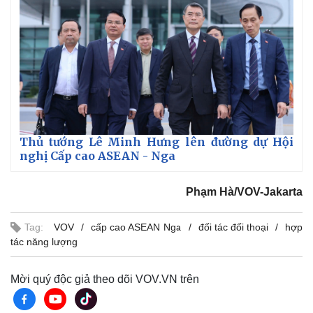
Thủ tướng Lê Minh Hưng lên đường dự Hội
nghị Cấp cao ASEAN - Nga
Phạm Hà/VOV-Jakarta
Tag:
VOV
cấp cao ASEAN Nga
đối tác đối thoại
hợp
tác năng lượng
Mời quý độc giả theo dõi VOV.VN trên