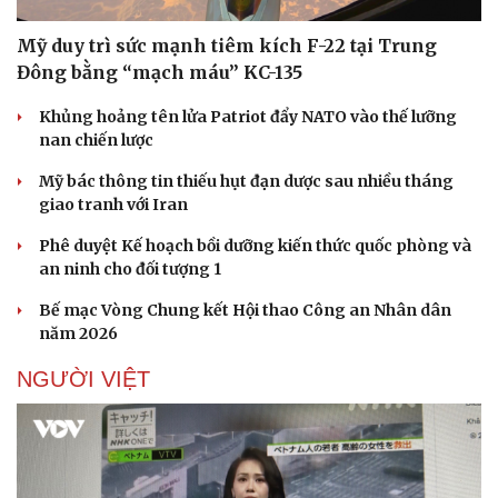
Mỹ duy trì sức mạnh tiêm kích F-22 tại Trung
Đông bằng “mạch máu” KC-135
Khủng hoảng tên lửa Patriot đẩy NATO vào thế lưỡng
nan chiến lược
Mỹ bác thông tin thiếu hụt đạn dược sau nhiều tháng
giao tranh với Iran
Phê duyệt Kế hoạch bồi dưỡng kiến thức quốc phòng và
an ninh cho đối tượng 1
Bế mạc Vòng Chung kết Hội thao Công an Nhân dân
năm 2026
NGƯỜI VIỆT