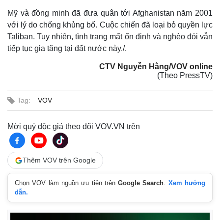
Mỹ và đồng minh đã đưa quân tới Afghanistan năm 2001
với lý do chống khủng bố. Cuộc chiến đã loại bỏ quyền lực
Taliban. Tuy nhiên, tình trạng mất ổn định và nghèo đói vẫn
tiếp tục gia tăng tại đất nước này./.
CTV Nguyễn Hằng/VOV online
(Theo PressTV)
Tag:
VOV
Mời quý độc giả theo dõi VOV.VN trên
Thế giới
Multimedia
Quan sát
Video
Thêm VOV trên Google
Cuộc sống đó đây
Ảnh
Hồ sơ
E-Magazine
Chọn VOV làm nguồn ưu tiên trên
Google Search
.
Xem hướng
Infographic
dẫn.