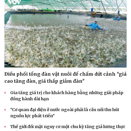
Điều phối tổng đàn vật nuôi để chấm dứt cảnh "giá
cao tăng đàn, giá thấp giảm đàn"
Gia tăng giá trị cho khách hàng bằng những giải pháp
đồng hành dài hạn
Du lịch
Podcast
"Cơ quan đại diện ở nước ngoài phải là cầu nối thu hút
Tư vấn
Câu chuyện thời sự
nguồn lực phát triển"
Săn Tour
Đọc truyện đêm khuya
check-in
Cửa sổ tình yêu
Thế giới đối mặt nguy cơ một chu kỳ tăng giá lương thực
Kể chuyện cho bé