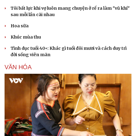
Tôi bất lực khi vợ luôn mang chuyện ở rể ra làm "vũ khí"
sau mỗi lần cãi nhau
Hoa sữa
Khúc mùa thu
Tình dục tuổi 40+: Khác gì tuổi đôi mươi và cách duy trì
đời sống viên mãn
VĂN HÓA
Văn hóa
Giải trí
Sân khấu - Điện ảnh
Nghệ sĩ
Văn học
Thời trang
Âm nhạc
Sao Việt
Di sản