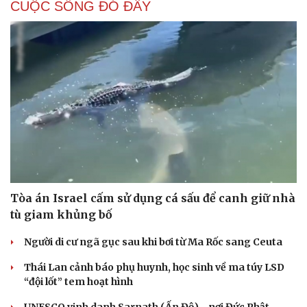
CUỘC SỐNG ĐÓ ĐÂY
Tòa án Israel cấm sử dụng cá sấu để canh giữ nhà
tù giam khủng bố
Người di cư ngã gục sau khi bơi từ Ma Rốc sang Ceuta
Thái Lan cảnh báo phụ huynh, học sinh về ma túy LSD
“đội lốt” tem hoạt hình
UNESCO vinh danh Sarnath (Ấn Độ) - nơi Đức Phật