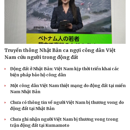
Sức khỏe
Đời sống
Truyền thông Nhật Bản ca ngợi công dân Việt
Dinh dưỡng - món ngon
Nhà đẹp
Nam cứu người trong động đất
Cây thuốc
Blog
Sản phụ khoa
Tình yêu - Gia đình
Động đất ở Nhật Bản: Việt Nam kịp thời triển khai các
Nhi khoa
biện pháp bảo hộ công dân
Nam khoa
Làm đẹp - giảm cân
Một công dân Việt Nam thiệt mạng do động đất tại miền
Phòng mạch online
Nam Nhật Bản
Ăn sạch sống khỏe
Chưa có thông tin về người Việt Nam bị thương vong do
động đất tại Nhật Bản
Chưa ghi nhận người Việt Nam bị thương vong trong
trận động đất tại Kumamoto