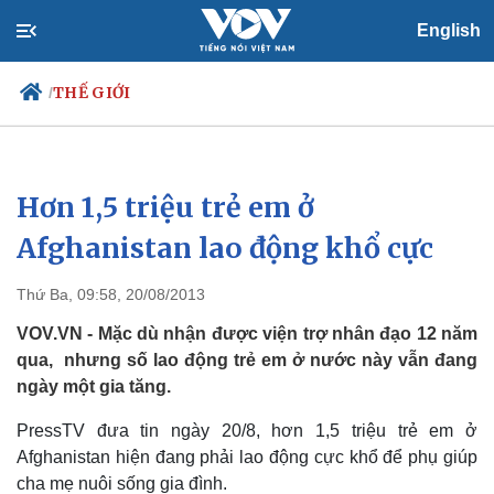
English
THẾ GIỚI
/
Hơn 1,5 triệu trẻ em ở
Chính trị
Xã hội
Đảng
Tin 24h
Afghanistan lao động khổ cực
Tổ chức nhân sự
Dự báo thời tiết
Quốc hội
Giáo dục
Thứ Ba, 09:58, 20/08/2013
Nhận diện sự thật
Dấu ấn VOV
Việc làm
VOV.VN - Mặc dù nhận được viện trợ nhân đạo 12 năm
Biển đảo
qua, nhưng số lao động trẻ em ở nước này vẫn đang
ngày một gia tăng.
PressTV đưa tin ngày 20/8, hơn 1,5 triệu trẻ em ở
Afghanistan hiện đang phải lao động cực khổ để phụ giúp
cha mẹ nuôi sống gia đình.