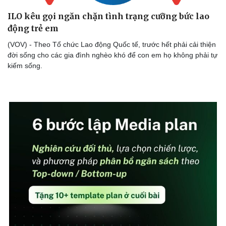
ILO kêu gọi ngăn chặn tình trạng cưỡng bức lao
động trẻ em
(VOV) - Theo Tổ chức Lao động Quốc tế, trước hết phải cải thiện
Doanh nghiệp
Công nghệ
đời sống cho các gia đình nghèo khó để con em họ không phải tự
Thông tin doanh nghiệp
Sành điệu
kiếm sống.
Doanh nghiệp 24h
Tin Công nghệ
Doanh nhân
Trải nghiệm
Vì cộng đồng
Chuyển đổi số