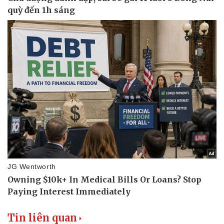
Vụ án
Vũ khí
Tin nóng
Việt Nam
Tư vấn luật
Phân tích
Tin liên quan