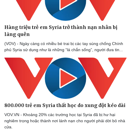
Thể thao
Ô tô - Xe máy
Bóng đá
Ô tô
Lịch thi đấu bóng đá
Xe máy
Thế giới thể thao
Tư vấn
Hàng triệu trẻ em Syria trở thành nạn nhân bị
eSports
lãng quên
Hậu trường
(VOV) - Ngày càng có nhiều bé trai bị các tay súng chống Chính
phủ Syria sử dụng như là những “lá chắn sống”, người đưa tin...
800.000 trẻ em Syria thất học do xung đột kéo dài
VOV.VN - Khoảng 20% các trường học tại Syria đã bị hư hại
nghiêm trọng hoặc thành nơi lánh nạn cho người phải dời bỏ nhà
cửa.