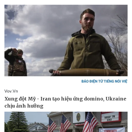
Kinh tế
Thị trường
Bất động sản
Giá vàng
Khởi nghiệp
Tiêu dùng
Tỷ giá
Chứng khoán