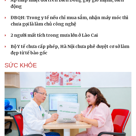
Áp thấp nhiệt đới trên Biển Đông gây gió mạnh, biển
động
ĐBQH: Trong y tế nếu chỉ mua sắm, nhận máy móc thì
chưa gọi là làm chủ công nghệ
2 người mất tích trong mưa lớn ở Lào Cai
Bộ Y tế chưa cấp phép, Hà Nội chưa phê duyệt cơ sở làm
đẹp từ tế bào gốc
SỨC KHỎE