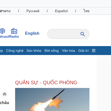
ສາລາວ
/
Русский
/
Español
/
ไทย
English
dcast
Radio
ệp
Công nghệ
Sức khỏe
Đời sống
Văn hóa
Giải trí
inh tế
Thị trường
ất động sản
Giá vàng
hởi nghiệp
Tiêu dùng
Tỷ giá
QUÂN SỰ - QUỐC PHÒNG
Chứng khoán
Giá cà phê
oanh nghiệp
Công nghệ
 châu
hông tin doanh nghiệp
Sành điệu