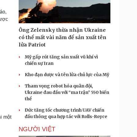
Doanh nghiệp 24h
Tin Công nghệ
Doanh nhân
Trải nghiệm
áo,
ì cộng đồng
Chuyển đổi số
được
Ông Zelensky thừa nhận Ukraine
u lịch
Podcast
có thể mất vài năm để sản xuất tên
Tư vấn
Câu chuyện thời sự
lửa Patriot
Săn Tour
Đọc truyện đêm khuya
heck-in
Cửa sổ tình yêu
Mỹ gấp rút tăng sản xuất vũ khí vì
Kể chuyện cho bé
chiến sự Iran
Hạt giống tâm hồn
Kho đạn dược và tên lửa chủ lực của Mỹ
Tham vọng robot hóa quân đội,
Ukraine đau đầu với “ma trận” 550 biến
thể
Đức tăng tốc chương trình UAV chiến
đấu thông qua hợp tác với Rolls-Royce
i một
NGƯỜI VIỆT