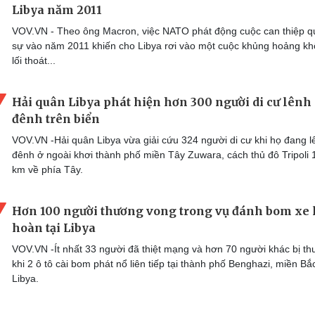
Libya năm 2011
VOV.VN - Theo ông Macron, việc NATO phát động cuộc can thiệp 
sự vào năm 2011 khiến cho Libya rơi vào một cuộc khủng hoảng k
lối thoát...
Hải quân Libya phát hiện hơn 300 người di cư lênh
đênh trên biển
VOV.VN -Hải quân Libya vừa giải cứu 324 người di cư khi họ đang l
đênh ở ngoài khơi thành phố miền Tây Zuwara, cách thủ đô Tripoli 
km về phía Tây.
Hơn 100 người thương vong trong vụ đánh bom xe 
hoàn tại Libya
VOV.VN -Ít nhất 33 người đã thiệt mạng và hơn 70 người khác bị t
khi 2 ô tô cài bom phát nổ liên tiếp tại thành phố Benghazi, miền Bắ
Libya.