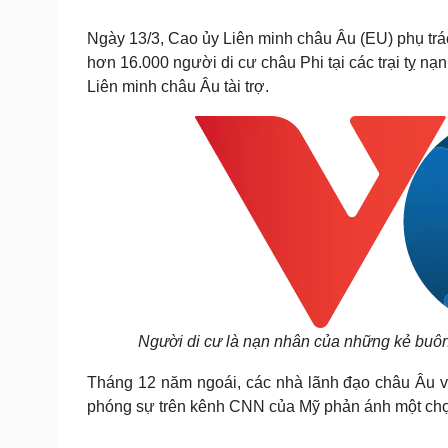
Tin nóng
Việt Nam
Tư vấn luật
Phân tích
Ngày 13/3, Cao ủy Liên minh châu Âu (EU) phụ trá
hơn 16.000 người di cư châu Phi tại các trại tỵ 
Liên minh châu Âu tài trợ.
Sức khỏe
Đời sống
Dinh dưỡng - món ngon
Nhà đẹp
Cây thuốc
Blog
Sản phụ khoa
Tình yêu - Gia đình
Nhi khoa
Nam khoa
Làm đẹp - giảm cân
Phòng mạch online
Ăn sạch sống khỏe
Cải chính
Người di cư là nạn nhân của những kẻ buôn
Tháng 12 năm ngoái, các nhà lãnh đạo châu Âu v
phóng sự trên kênh CNN của Mỹ phản ánh một chợ 