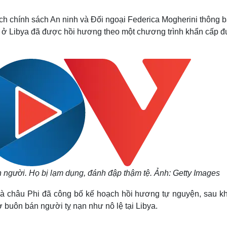
Lịch thi đấu bóng đá
Xe máy
Thế giới thể thao
Tư vấn
ch chính sách An ninh và Đối ngoại Federica Mogherini thông b
eSports
V
nạn ở Libya đã được hồi hương theo một chương trình khẩn cấp 
Hậu trường
Văn hóa
Giải trí
D
Sân khấu - Điện ảnh
Nghệ sĩ
Văn học
Thời trang
Âm nhạc
Sao Việt
c
Di sản
 người. Họ bị lạm dụng, đánh đập thậm tệ. Ảnh: Getty Images
à châu Phi đã công bố kế hoạch hồi hương tự nguyện, sau kh
buôn bán người tỵ nạn như nô lệ tại Libya.