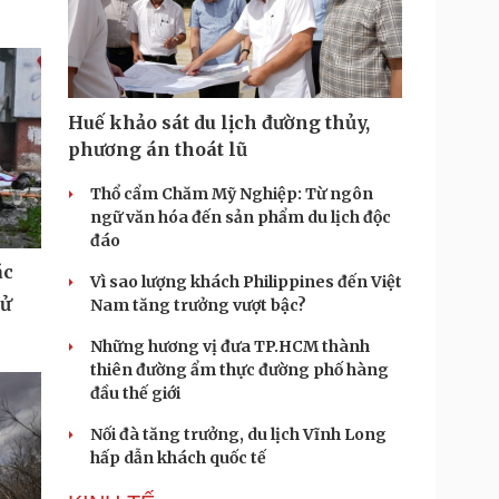
Huế khảo sát du lịch đường thủy,
phương án thoát lũ
Thổ cẩm Chăm Mỹ Nghiệp: Từ ngôn
ngữ văn hóa đến sản phẩm du lịch độc
đáo
ác
Vì sao lượng khách Philippines đến Việt
tử
Nam tăng trưởng vượt bậc?
Những hương vị đưa TP.HCM thành
thiên đường ẩm thực đường phố hàng
đầu thế giới
Nối đà tăng trưởng, du lịch Vĩnh Long
hấp dẫn khách quốc tế