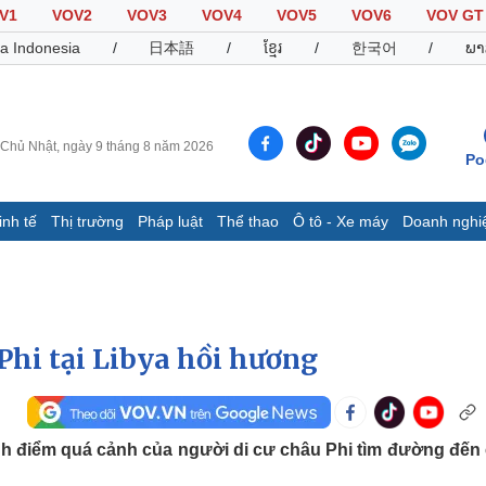
V1
VOV2
VOV3
VOV4
VOV5
VOV6
VOV GT
a Indonesia
/
日本語
/
ខ្មែរ
/
한국어
/
ພາ
Chủ Nhật, ngày 9 tháng 8 năm 2026
Po
inh tế
Thị trường
Pháp luật
Thể thao
Ô tô - Xe máy
Doanh nghi
Thế giới
Multimedia
K
Quan sát
Video
B
Cuộc sống đó đây
Ảnh
K
Hồ sơ
E-Magazine
Phi tại Libya hồi hương
Infographic
Thể thao
Ô tô - Xe máy
D
nh điểm quá cảnh của người di cư châu Phi tìm đường đến
Bóng đá
Ô tô
T