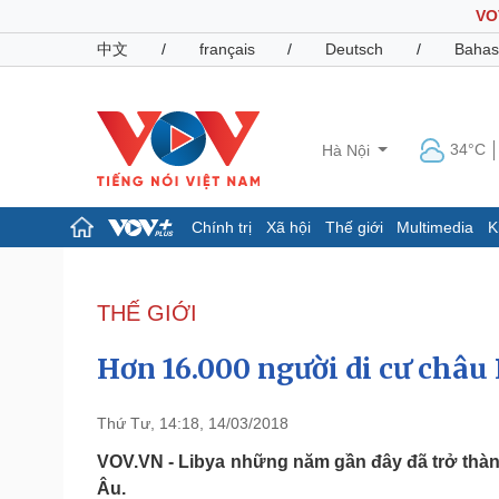
VO
中文
/
français
/
Deutsch
/
Bahas
34°C
Hà Nội
Chính trị
Xã hội
Thế giới
Multimedia
K
Chính trị
Xã hội
Đảng
Tin 24h
THẾ GIỚI
Tổ chức nhân sự
Dự báo thời tiết
Quốc hội
Giáo dục
Hơn 16.000 người di cư châu 
Nhận diện sự thật
Dấu ấn VOV
Việc làm
Biển đảo
Thứ Tư, 14:18, 14/03/2018
Pháp luật
Quân sự - Quốc phòng
VOV.VN - Libya những năm gần đây đã trở thà
Âu.
Vụ án
Vũ khí