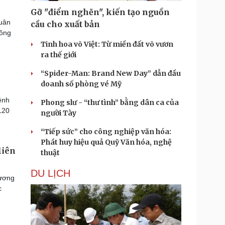
Gỡ "điểm nghẽn", kiến tạo nguồn
quân
cầu cho xuất bản
hông
Tinh hoa võ Việt: Từ miền đất võ vươn
ra thế giới
“Spider-Man: Brand New Day” dẫn đầu
doanh số phòng vé Mỹ
ênh
Phong slư - “thư tình” bằng dân ca của
120
người Tày
“Tiếp sức” cho công nghiệp văn hóa:
Phát huy hiệu quả Quỹ Văn hóa, nghệ
liên
thuật
DU LỊCH
hương
c