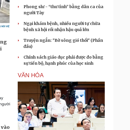
Phong slư - “thư tình” bằng dân ca của
người Tày
Ngại khám bệnh, nhiều người tự chữa
bệnh xã hội rồi nhận hậu quả lớn
Truyện ngắn: "Bờ sông gió thổi" (Phần
đầu)
Chính sách giáo dục phải được đo bằng
sự tiến bộ, hạnh phúc của học sinh
VĂN HÓA
ay
 người
 vào