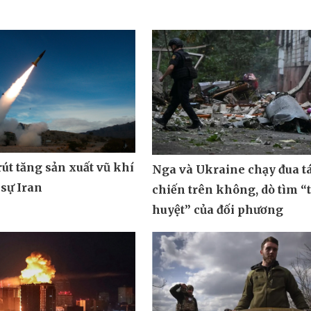
út tăng sản xuất vũ khí
Nga và Ukraine chạy đua t
 sự Iran
chiến trên không, dò tìm “
huyệt” của đối phương