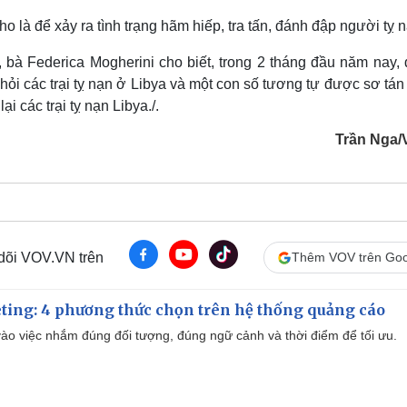
o là để xảy ra tình trạng hãm hiếp, tra tấn, đánh đập người tỵ
, bà Federica Mogherini cho biết, trong 2 tháng đầu năm nay, 
ỏi các trại tỵ nạn ở Libya và một con số tương tự được sơ tán
i các trại tỵ nạn Libya./.
Trần Nga
 dõi VOV.VN trên
Thêm VOV trên Goo
ting: 4 phương thức chọn trên hệ thống quảng cáo
ào việc nhắm đúng đối tượng, đúng ngữ cảnh và thời điểm để tối ưu.