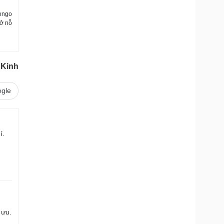
Congo
rở nỗ
 Kinh
gle
í.
 ưu.