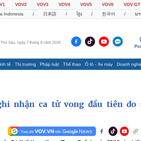
V1
VOV2
VOV3
VOV4
VOV5
VOV6
VOV GT
a Indonesia
/
日本語
/
ខ្មែរ
/
한국어
/
ພາ
Thứ Sáu, ngày 7 tháng 8 năm 2026
Po
inh tế
Thị trường
Pháp luật
Thể thao
Ô tô - Xe máy
Doanh nghi
Thế giới
Multimedia
K
Quan sát
Video
B
Cuộc sống đó đây
Ảnh
K
Hồ sơ
E-Magazine
hi nhận ca tử vong đầu tiên do 
Infographic
Thể thao
Ô tô - Xe máy
D
Bóng đá
Ô tô
T