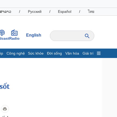
ສາລາວ
/
Русский
/
Español
/
ไทย
English
dcast
Radio
ệp
Công nghệ
Sức khỏe
Đời sống
Văn hóa
Giải trí
inh tế
Thị trường
ất động sản
Giá vàng
hởi nghiệp
Tiêu dùng
Tỷ giá
sốt
Chứng khoán
Giá cà phê
oanh nghiệp
Công nghệ
hông tin doanh nghiệp
Sành điệu