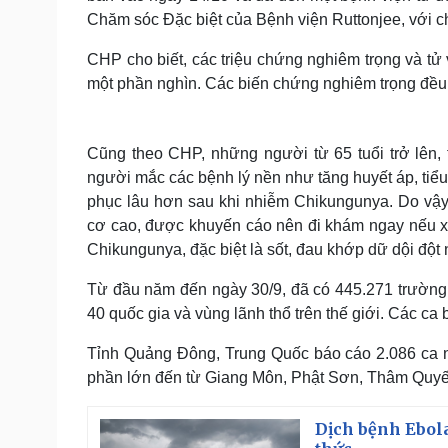
Chăm sóc Đặc biệt của Bệnh viện Ruttonjee, với 
CHP cho biết, các triệu chứng nghiêm trọng và tử 
một phần nghìn. Các biến chứng nghiêm trọng đều 
Cũng theo CHP, những người từ 65 tuổi trở lên, t
người mắc các bệnh lý nền như tăng huyết áp, tiể
phục lâu hơn sau khi nhiễm Chikungunya. Do vậy
cơ cao, được khuyến cáo nên đi khám ngay nếu xu
Chikungunya, đặc biệt là sốt, đau khớp dữ dội đột 
Từ đầu năm đến ngày 30/9, đã có 445.271 trường
40 quốc gia và vùng lãnh thổ trên thế giới. Các c
Tỉnh Quảng Đông, Trung Quốc báo cáo 2.086 ca n
phần lớn đến từ Giang Môn, Phật Sơn, Thâm Quy
Dịch bệnh Ebol