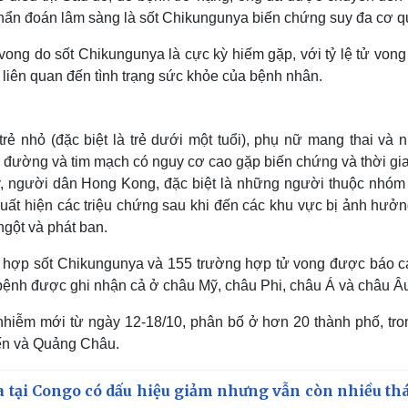
chẩn đoán lâm sàng là sốt Chikungunya biến chứng suy đa cơ q
vong do sốt Chikungunya là cực kỳ hiếm gặp, với tỷ lệ tử von
liên quan đến tình trạng sức khỏe của bệnh nhân.
rẻ nhỏ (đặc biệt là trẻ dưới một tuổi), phụ nữ mang thai và 
u đường và tim mạch có nguy cơ cao gặp biến chứng và thời gia
, người dân Hong Kong, đặc biệt là những người thuộc nhóm
ất hiện các triệu chứng sau khi đến các khu vực bị ảnh hưởn
ngột và phát ban.
 hợp sốt Chikungunya và 155 trường hợp tử vong được báo cá
a bệnh được ghi nhận cả ở châu Mỹ, châu Phi, châu Á và châu Â
hiễm mới từ ngày 12-18/10, phân bố ở hơn 20 thành phố, tro
ến và Quảng Châu.
a tại Congo có dấu hiệu giảm nhưng vẫn còn nhiều th