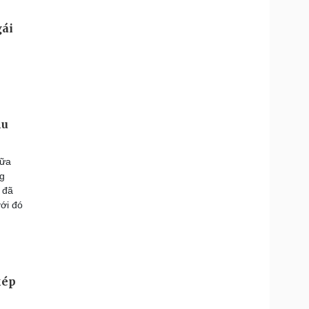
hu
iữa
ng
 đã
ới đó
kép