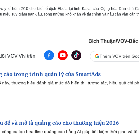
 y tế hôm 2/10 cho biết, ổ dịch Ebola tại tỉnh Kasai của Cộng hòa Dân chủ 
 hiệu suy giảm ban đầu, song những khó khăn về tài chính và hậu cần vẫn cản t
Bích Thuận/VOV-Bắc
 dõi VOV.VN trên
Thêm VOV trên Goo
g cáo trong trình quản lý của SmartAds
 này, thương hiệu đánh giá mức độ hiển thị, tương tác, hiệu quả chi ph
iêu đề và mô tả quảng cáo cho thương hiệu 2026
công cụ tạo headline quảng cáo bằng AI giúp tiết kiệm thời gian và tối