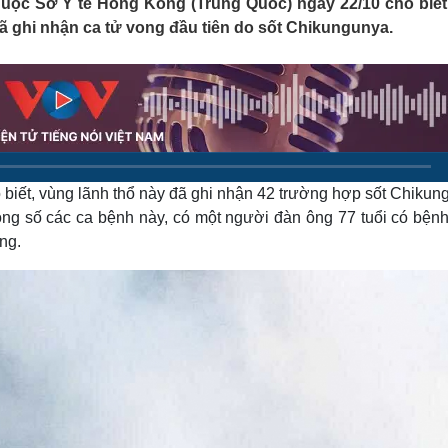
uộc Sở Y tế Hong Kong (Trung Quốc) ngày 22/10 cho biết,
Lịch thi đấu bóng đá
Xe máy
đã ghi nhận ca tử vong đầu tiên do sốt Chikungunya.
Thế giới thể thao
Tư vấn
eSports
V
Hậu trường
Văn hóa
Giải trí
D
Sân khấu - Điện ảnh
Nghệ sĩ
Văn học
Thời trang
Âm nhạc
Sao Việt
c
iết, vùng lãnh thổ này đã ghi nhận 42 trường hợp sốt Chikun
Di sản
rong số các ca bệnh này, có một người đàn ông 77 tuổi có bệnh
ng.