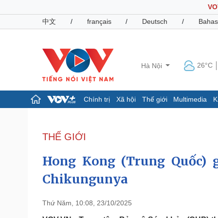
VO
中文
/
français
/
Deutsch
/
Bahas
26°C
Hà Nội
Chính trị
Xã hội
Thế giới
Multimedia
K
Chính trị
Xã hội
Đảng
Tin 24h
THẾ GIỚI
Tổ chức nhân sự
Dự báo thời tiết
Quốc hội
Giáo dục
Hong Kong (Trung Quốc) g
Nhận diện sự thật
Dấu ấn VOV
Việc làm
Chikungunya
Biển đảo
Pháp luật
Quân sự - Quốc phòng
Thứ Năm, 10:08, 23/10/2025
Vụ án
Vũ khí