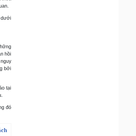
uan.
g dưới
những
n hồi
 nguy
g bởi
o tại
u.
ng đó
ách