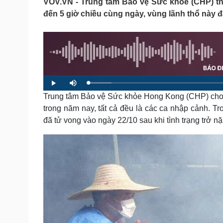
VOV.VN - Trung tâm Bảo vệ Sức khỏe (CHP) th
Tin nóng
Việt Nam
đến 5 giờ chiều cùng ngày, vùng lãnh thổ này 
Tư vấn luật
Phân tích
Sức khỏe
Đời sống
Dinh dưỡng - món ngon
Nhà đẹp
Cây thuốc
Blog
L
P
M
Sản phụ khoa
Tình yêu - Gia đình
o
l
u
a
Trung tâm Bảo vệ Sức khỏe Hong Kong (CHP) cho b
a
t
Nhi khoa
d
y
e
e
trong năm nay, tất cả đều là các ca nhập cảnh. T
Nam khoa
d
:
Làm đẹp - giảm cân
đã tử vong vào ngày 22/10 sau khi tình trạng trở nặ
6
.
Phòng mạch online
6
3
Ăn sạch sống khỏe
%
Cải chính