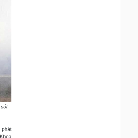
i
m
e
 sốt
 phát
 Khoa