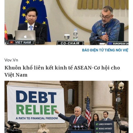
Vụ án
Vũ khí
Tin nóng
Việt Nam
Tư vấn luật
Phân tích