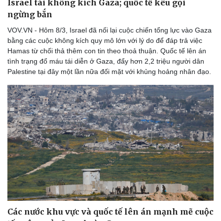
Israel tái không kích Gaza; quốc tế kêu gọi
Thể thao
Ô tô - Xe máy
ngừng bắn
Bóng đá
Ô tô
VOV.VN - Hôm 8/3, Israel đã nối lại cuộc chiến tổng lực vào Gaza
Lịch thi đấu bóng đá
Xe máy
bằng các cuộc không kích quy mô lớn với lý do để đáp trả việc
Thế giới thể thao
Tư vấn
Hamas từ chối thả thêm con tin theo thoả thuận. Quốc tế lên án
eSports
tình trạng đổ máu tái diễn ở Gaza, đẩy hơn 2,2 triệu người dân
Hậu trường
Palestine tại đây một lần nữa đối mặt với khủng hoảng nhân đạo.
Các nước khu vực và quốc tế lên án mạnh mẽ cuộc