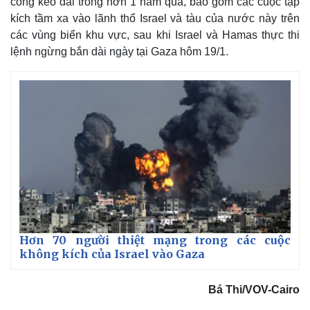
công kéo dài trong hơn 1 năm qua, bao gồm các cuộc tập
kích tầm xa vào lãnh thổ Israel và tàu của nước này trên
các vùng biển khu vực, sau khi Israel và Hamas thực thi
lệnh ngừng bắn dài ngày tại Gaza hôm 19/1.
Thế giới
Multimedia
Quan sát
Video
Cuộc sống đó đây
Ảnh
Hơn 70 người thiệt mạng trong các cuộc
Hồ sơ
E-Magazine
không kích của Israel vào Gaza
Infographic
Bá Thi/VOV-Cairo