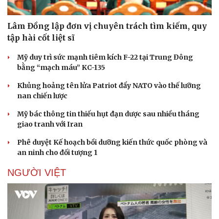
Lâm Đồng lập đơn vị chuyên trách tìm kiếm, quy
tập hài cốt liệt sĩ
Doanh nghiệp
Công nghệ
Mỹ duy trì sức mạnh tiêm kích F-22 tại Trung Đông
Thông tin doanh nghiệp
Sành điệu
bằng “mạch máu” KC-135
Doanh nghiệp 24h
Tin Công nghệ
Doanh nhân
Trải nghiệm
Khủng hoảng tên lửa Patriot đẩy NATO vào thế lưỡng
Vì cộng đồng
Chuyển đổi số
nan chiến lược
Mỹ bác thông tin thiếu hụt đạn dược sau nhiều tháng
giao tranh với Iran
Phê duyệt Kế hoạch bồi dưỡng kiến thức quốc phòng và
an ninh cho đối tượng 1
NGƯỜI VIỆT