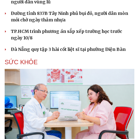
người dân vùng lũ
Đường tỉnh 837B Tây Ninh phủ bụi đỏ, người dân mòn
mỏi chờ ngày thảm nhựa
TP.HCM trình phương án sắp xếp trường học trước
ngày 10/8
Đà Nẵng quy tập 3 hài cốt liệt sĩ tại phường Điện Bàn
SỨC KHỎE
Du lịch
Podcast
Tư vấn
Câu chuyện thời sự
Săn Tour
Đọc truyện đêm khuya
check-in
Cửa sổ tình yêu
Kể chuyện cho bé