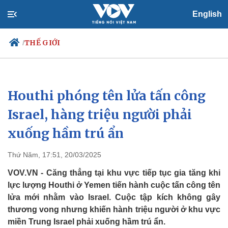
English
THẾ GIỚI
/
Houthi phóng tên lửa tấn công
Chính trị
Xã hội
Đảng
Tin 24h
Israel, hàng triệu người phải
Tổ chức nhân sự
Dự báo thời tiết
xuống hầm trú ẩn
Quốc hội
Giáo dục
Nhận diện sự thật
Dấu ấn VOV
Việc làm
Thứ Năm, 17:51, 20/03/2025
Biển đảo
VOV.VN - Căng thẳng tại khu vực tiếp tục gia tăng khi
lực lượng Houthi ở Yemen tiến hành cuộc tấn công tên
lửa mới nhằm vào Israel. Cuộc tập kích không gây
thương vong nhưng khiến hành triệu người ở khu vực
miền Trung Israel​​​​​​​ phải xuống hầm trú ẩn.