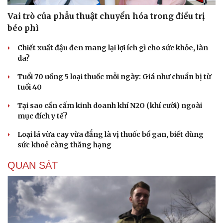
Hạt giống tâm hồn
Vai trò của phẫu thuật chuyển hóa trong điều trị
béo phì
Chiết xuất đậu đen mang lại lợi ích gì cho sức khỏe, làn
da?
Tuổi 70 uống 5 loại thuốc mỗi ngày: Giá như chuẩn bị từ
tuổi 40
Tại sao cần cấm kinh doanh khí N2O (khí cười) ngoài
mục đích y tế?
Loại lá vừa cay vừa đắng là vị thuốc bổ gan, biết dùng
sức khoẻ càng thăng hạng
QUAN SÁT