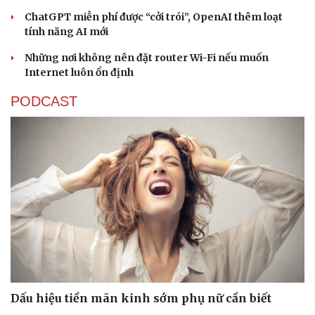
ChatGPT miễn phí được “cởi trói”, OpenAI thêm loạt
tính năng AI mới
Những nơi không nên đặt router Wi-Fi nếu muốn
Internet luôn ổn định
PODCAST
Sức khỏe
Đời sống
Dinh dưỡng - món ngon
Nhà đẹp
Cây thuốc
Blog
Sản phụ khoa
Tình yêu - Gia đình
Nhi khoa
Nam khoa
Làm đẹp - giảm cân
Phòng mạch online
Ăn sạch sống khỏe
Dấu hiệu tiền mãn kinh sớm phụ nữ cần biết