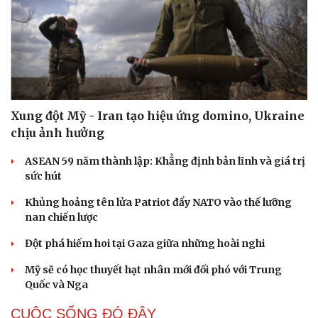
Xung đột Mỹ - Iran tạo hiệu ứng domino, Ukraine
chịu ảnh hưởng
ASEAN 59 năm thành lập: Khẳng định bản lĩnh và giá trị
sức hút
Khủng hoảng tên lửa Patriot đẩy NATO vào thế lưỡng
nan chiến lược
Đột phá hiếm hoi tại Gaza giữa những hoài nghi
Mỹ sẽ có học thuyết hạt nhân mới đối phó với Trung
Quốc và Nga
CUỘC SỐNG ĐÓ ĐÂY