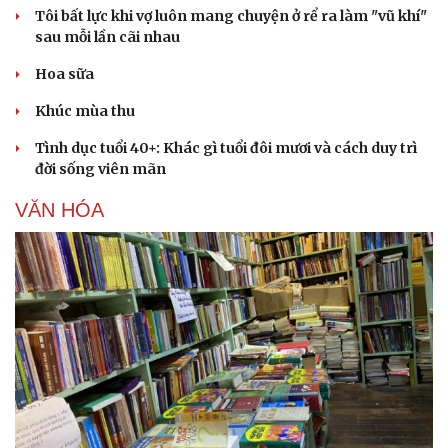
Tôi bất lực khi vợ luôn mang chuyện ở rể ra làm "vũ khí"
sau mỗi lần cãi nhau
Hoa sữa
Khúc mùa thu
Tình dục tuổi 40+: Khác gì tuổi đôi mươi và cách duy trì
đời sống viên mãn
VĂN HÓA