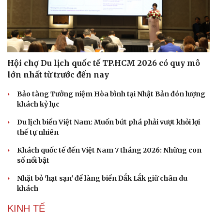
Hội chợ Du lịch quốc tế TP.HCM 2026 có quy mô
lớn nhất từ trước đến nay
Bảo tàng Tưởng niệm Hòa bình tại Nhật Bản đón lượng
khách kỷ lục
Du lịch biển Việt Nam: Muốn bứt phá phải vượt khỏi lợi
thế tự nhiên
Văn hóa
Giải trí
Khách quốc tế đến Việt Nam 7 tháng 2026: Những con
Sân khấu - Điện ảnh
Nghệ sĩ
số nổi bật
Văn học
Thời trang
Âm nhạc
Sao Việt
Nhặt bỏ 'hạt sạn' để làng biển Đắk Lắk giữ chân du
Di sản
khách
KINH TẾ