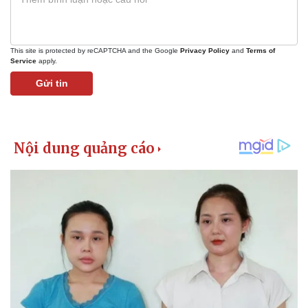
This site is protected by reCAPTCHA and the Google
Privacy Policy
and
Terms of
Service
apply.
Gửi tin
Kinh tế
Thị trường
Bất động sản
Giá vàng
Khởi nghiệp
Tiêu dùng
Tỷ giá
Chứng khoán