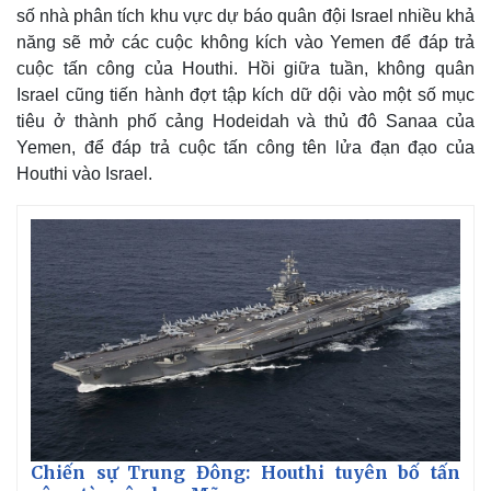
số nhà phân tích khu vực dự báo quân đội Israel nhiều khả
năng sẽ mở các cuộc không kích vào Yemen để đáp trả
cuộc tấn công của Houthi. Hồi giữa tuần, không quân
Israel cũng tiến hành đợt tập kích dữ dội vào một số mục
tiêu ở thành phố cảng Hodeidah và thủ đô Sanaa của
Yemen, để đáp trả cuộc tấn công tên lửa đạn đạo của
Houthi vào Israel.
Thế giới
Multimedia
Quan sát
Video
Cuộc sống đó đây
Ảnh
Hồ sơ
E-Magazine
Infographic
Chiến sự Trung Đông: Houthi tuyên bố tấn