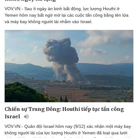
Thể thao
Ô tô - Xe máy
VOV.VN - Sau ít ngày án binh bất động, lực lượng Houthi ở
Bóng đá
Ô tô
Yemen hôm nay bất ngờ mở lại các cuộc tấn công bằng tên lửa
Lịch thi đấu bóng đá
Xe máy
và máy bay không người lái nhằm vào Israel.
Thế giới thể thao
Tư vấn
eSports
Hậu trường
Chiến sự Trung Đông: Houthi tiếp tục tấn công
Israel
VOV.VN - Quân đội Israel hôm nay (9/12) xác nhận một máy bay
không người lái của lực lượng Houthi ở Yemen đã loạt qua lưới