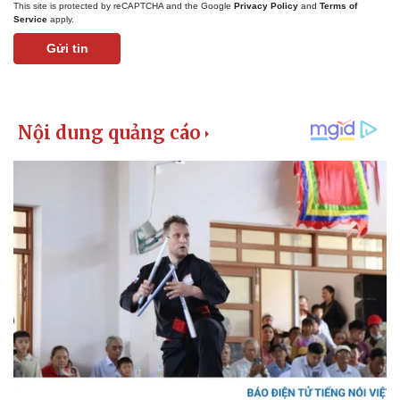
This site is protected by reCAPTCHA and the Google
Privacy Policy
and
Terms of
Giá cà phê
Service
apply.
Gửi tin