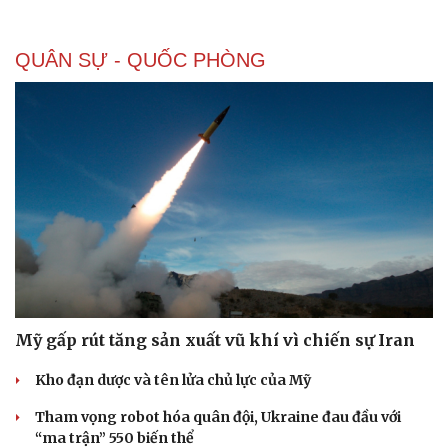
QUÂN SỰ - QUỐC PHÒNG
Doanh nghiệp
Công nghệ
Thông tin doanh nghiệp
Sành điệu
Doanh nghiệp 24h
Tin Công nghệ
Doanh nhân
Trải nghiệm
Vì cộng đồng
Chuyển đổi số
Mỹ gấp rút tăng sản xuất vũ khí vì chiến sự Iran
Kho đạn dược và tên lửa chủ lực của Mỹ
Tham vọng robot hóa quân đội, Ukraine đau đầu với
“ma trận” 550 biến thể