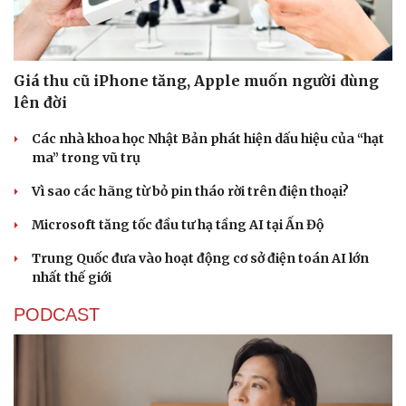
Giá thu cũ iPhone tăng, Apple muốn người dùng
lên đời
Các nhà khoa học Nhật Bản phát hiện dấu hiệu của “hạt
Sức khỏe
Đời sống
ma” trong vũ trụ
Dinh dưỡng - món ngon
Nhà đẹp
Cây thuốc
Blog
Vì sao các hãng từ bỏ pin tháo rời trên điện thoại?
Sản phụ khoa
Tình yêu - Gia đình
Nhi khoa
Microsoft tăng tốc đầu tư hạ tầng AI tại Ấn Độ
Nam khoa
Trung Quốc đưa vào hoạt động cơ sở điện toán AI lớn
Làm đẹp - giảm cân
nhất thế giới
Phòng mạch online
Ăn sạch sống khỏe
PODCAST