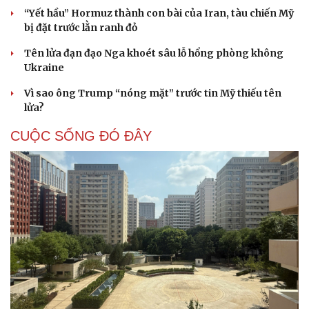
“Yết hầu” Hormuz thành con bài của Iran, tàu chiến Mỹ
bị đặt trước lằn ranh đỏ
Tên lửa đạn đạo Nga khoét sâu lỗ hổng phòng không
Ukraine
Vì sao ông Trump “nóng mặt” trước tin Mỹ thiếu tên
lửa?
CUỘC SỐNG ĐÓ ĐÂY
Cải chính