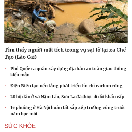
Tìm thấy người mất tích trong vụ sạt lở tại xã Chế
Tạo (Lào Cai)
Phú Quốc ra quân xây dựng địa bàn an toàn giao thông
kiểu mẫu
Điện Biên tạo nền tảng phát triển tín chỉ carbon rừng
28 hộ dân ở xã Nậm Lầu, Sơn La đã được di dời khẩn cấp
Du lịch
Podcast
15 phường ở Hà Nội hoàn tất sắp xếp trường công trước
Tư vấn
Câu chuyện thời sự
năm học mới
Săn Tour
Đọc truyện đêm khuya
check-in
Cửa sổ tình yêu
SỨC KHỎE
Kể chuyện cho bé