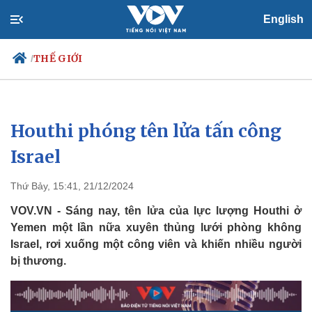
English
THẾ GIỚI
/
Houthi phóng tên lửa tấn công
Chính trị
Xã hội
Đảng
Tin 24h
Israel
Tổ chức nhân sự
Dự báo thời tiết
Quốc hội
Giáo dục
Thứ Bảy, 15:41, 21/12/2024
Nhận diện sự thật
Dấu ấn VOV
Việc làm
VOV.VN - Sáng nay, tên lửa của lực lượng Houthi ở
Biển đảo
Yemen một lần nữa xuyên thủng lưới phòng không
Israel, rơi xuống một công viên và khiến nhiều người
bị thương.