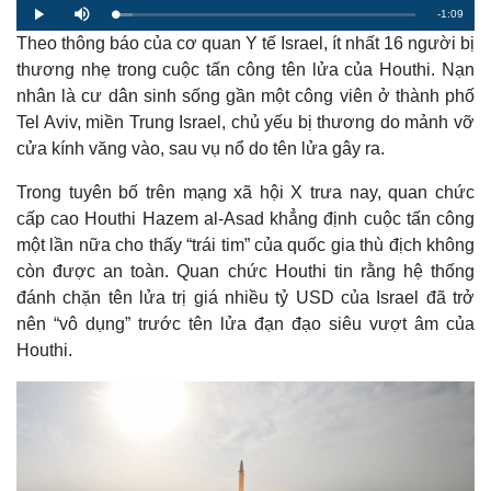
R
-
1:09
L
P
M
o
l
u
a
Theo thông báo của cơ quan Y tế Israel, ít nhất 16 người bị
a
t
e
d
y
e
e
thương nhẹ trong cuộc tấn công tên lửa của Houthi. Nạn
d
m
:
nhân là cư dân sinh sống gần một công viên ở thành phố
5
.
a
8
Tel Aviv, miền Trung Israel, chủ yếu bị thương do mảnh vỡ
7
%
cửa kính văng vào, sau vụ nổ do tên lửa gây ra.
i
n
Trong tuyên bố trên mạng xã hội X trưa nay, quan chức
i
cấp cao Houthi Hazem al-Asad khẳng định cuộc tấn công
một lần nữa cho thấy “trái tim” của quốc gia thù địch không
n
còn được an toàn. Quan chức Houthi tin rằng hệ thống
g
đánh chặn tên lửa trị giá nhiều tỷ USD của Israel đã trở
T
nên “vô dụng” trước tên lửa đạn đạo siêu vượt âm của
i
Houthi.
m
e