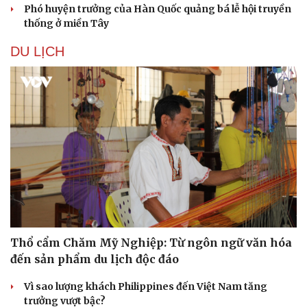
Phó huyện trưởng của Hàn Quốc quảng bá lễ hội truyền
thống ở miền Tây
DU LỊCH
Văn hóa
Giải trí
Sân khấu - Điện ảnh
Nghệ sĩ
Văn học
Thời trang
Thổ cẩm Chăm Mỹ Nghiệp: Từ ngôn ngữ văn hóa
Âm nhạc
Sao Việt
đến sản phẩm du lịch độc đáo
Di sản
Vì sao lượng khách Philippines đến Việt Nam tăng
trưởng vượt bậc?