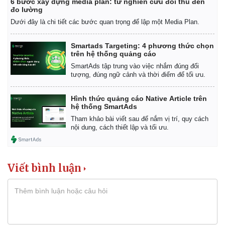
6 bước xây dựng media plan: từ nghiên cứu đối thủ đến
đo lường
Dưới đây là chi tiết các bước quan trọng để lập một Media Plan.
Smartads Targeting: 4 phương thức chọn
trên hệ thống quảng cáo
SmartAds tập trung vào việc nhắm đúng đối
tượng, đúng ngữ cảnh và thời điểm để tối ưu.
Hình thức quảng cáo Native Article trên
hệ thống SmartAds
Tham khảo bài viết sau để nắm vị trí, quy cách
nội dung, cách thiết lập và tối ưu.
Viết bình luận
Kinh tế
Thị trường
Bất động sản
Giá vàng
Khởi nghiệp
Tiêu dùng
Tỷ giá
Chứng khoán