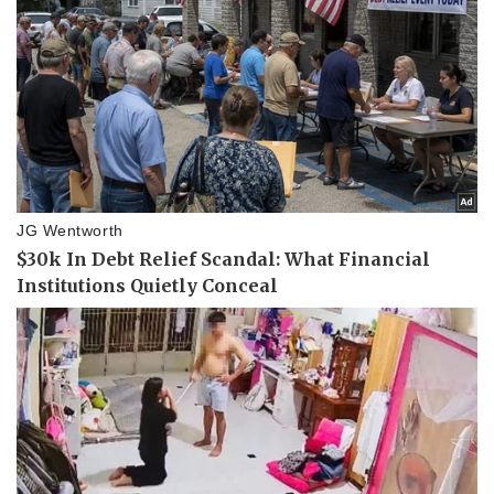
Vụ án
Vũ khí
Tin nóng
Việt Nam
Tư vấn luật
Phân tích