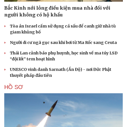
Bắc Kinh nới lỏng điều kiện mua nhà đối với
người không có hộ khẩu
Tòa án Israel cấm sử dụng cá sấu để canh giữ nhà tù
giam khủng bố
Người di cư ngã gục sau khi bơi từ Ma Rốc sang Ceuta
Thái Lan cảnh báo phụ huynh, học sinh về ma túy LSD
“đội lốt” tem hoạt hình
UNESCO vinh danh Sarnath (Ấn Độ) - nơi Đức Phật
thuyết pháp đầu tiên
HỒ SƠ