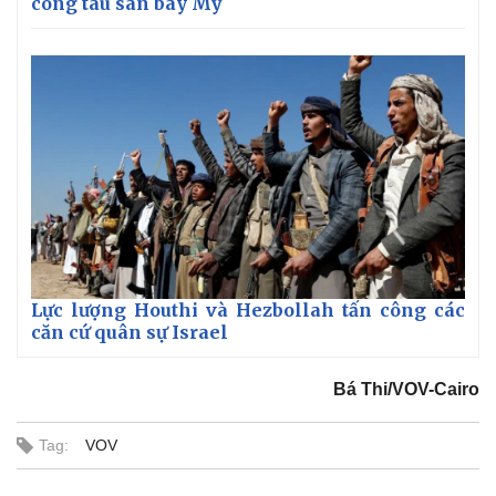
công tàu sân bay Mỹ
Lực lượng Houthi và Hezbollah tấn công các
căn cứ quân sự Israel
Bá Thi/VOV-Cairo
Tag:
VOV