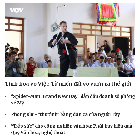
Tinh hoa võ Việt: Từ miền đất võ vươn ra thế giới
“Spider-Man: Brand New Day” dẫn đầu doanh số phòng
vé Mỹ
Phong slư - “thư tình” bằng dân ca của người Tày
“Tiếp sức” cho công nghiệp văn hóa: Phát huy hiệu quả
Quỹ Văn hóa, nghệ thuật