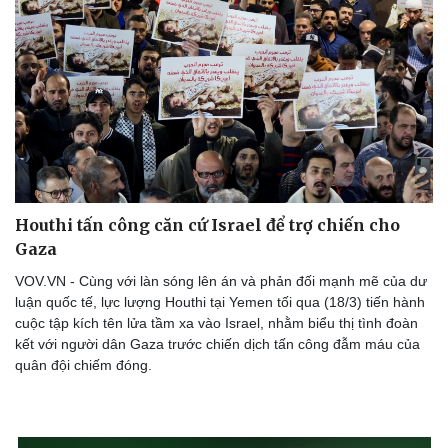
Thể thao
Ô tô - Xe máy
Bóng đá
Ô tô
Lịch thi đấu bóng đá
Xe máy
Thế giới thể thao
Tư vấn
eSports
Hậu trường
Houthi tấn công căn cứ Israel để trợ chiến cho
Gaza
VOV.VN - Cùng với làn sóng lên án và phản đối mạnh mẽ của dư
luận quốc tế, lực lượng Houthi tại Yemen tối qua (18/3) tiến hành
cuộc tập kích tên lửa tầm xa vào Israel, nhằm biểu thị tình đoàn
kết với người dân Gaza trước chiến dịch tấn công đẫm máu của
quân đội chiếm đóng.