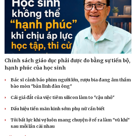
Sức khỏe
Đời sống
Dinh dưỡng - món ngon
Nhà đẹp
Chính sách giáo dục phải được đo bằng sự tiến bộ,
Cây thuốc
Blog
hạnh phúc của học sinh
Sản phụ khoa
Tình yêu - Gia đình
Nhi khoa
Bác sĩ cảnh báo phim người lớn, rượu bia đang âm thầm
Nam khoa
bào mòn "bản lĩnh đàn ông"
Làm đẹp - giảm cân
Phòng mạch online
Cái giá đắt của việc tiêm silicon làm to "cậu nhỏ"
Ăn sạch sống khỏe
Dấu hiệu tiền mãn kinh sớm phụ nữ cần biết
Tôi bất lực khi vợ luôn mang chuyện ở rể ra làm "vũ khí"
sau mỗi lần cãi nhau