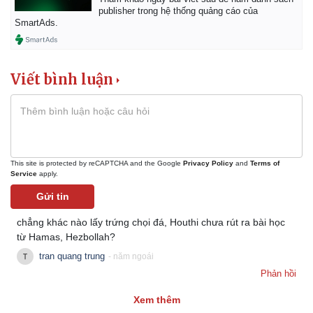
publisher trong hệ thống quảng cáo của
SmartAds.
Viết bình luận
This site is protected by reCAPTCHA and the Google
Privacy Policy
and
Terms of
Service
apply.
Gửi tin
chẳng khác nào lấy trứng chọi đá, Houthi chưa rút ra bài học
từ Hamas, Hezbollah?
tran quang trung
- năm ngoái
Phản hồi
Xem thêm