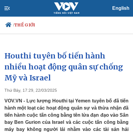
English
THẾ GIỚI
/
Houthi tuyên bố tiến hành
Chính trị
Xã hội
Đảng
Tin 24h
nhiều hoạt động quân sự chống
Tổ chức nhân sự
Dự báo thời tiết
Mỹ và Israel
Quốc hội
Giáo dục
Nhận diện sự thật
Dấu ấn VOV
Việc làm
Thứ Bảy, 17:29, 22/03/2025
Biển đảo
VOV.VN - Lực lượng Houthi tại Yemen tuyên bố đã tiến
hành một loạt các hoạt động quân sự và thừa nhận đã
tiến hành cuộc tấn công bằng tên lửa đạn đạo vào Sân
bay Ben Gurion của Israel và các cuộc tấn công bằng
máy bay không người lái nhằm vào các tài sản hải