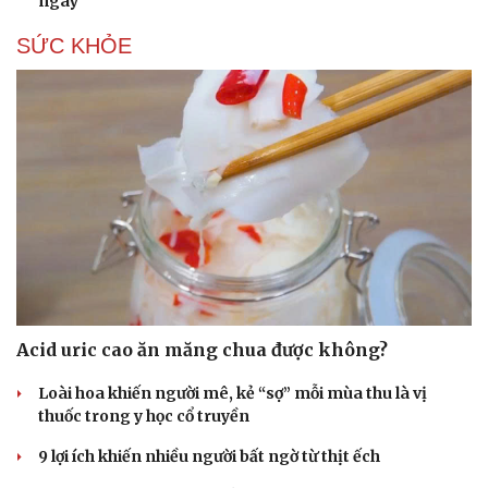
ngày
SỨC KHỎE
Acid uric cao ăn măng chua được không?
Du lịch
Podcast
Loài hoa khiến người mê, kẻ “sợ” mỗi mùa thu là vị
Tư vấn
Câu chuyện thời sự
thuốc trong y học cổ truyền
Săn Tour
Đọc truyện đêm khuya
9 lợi ích khiến nhiều người bất ngờ từ thịt ếch
check-in
Cửa sổ tình yêu
Kể chuyện cho bé