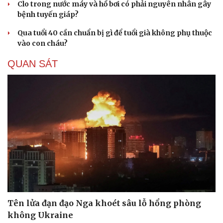
Clo trong nước máy và hồ bơi có phải nguyên nhân gây
Hạt giống tâm hồn
bệnh tuyến giáp?
Qua tuổi 40 cần chuẩn bị gì để tuổi già không phụ thuộc
vào con cháu?
QUAN SÁT
Tên lửa đạn đạo Nga khoét sâu lỗ hổng phòng
không Ukraine