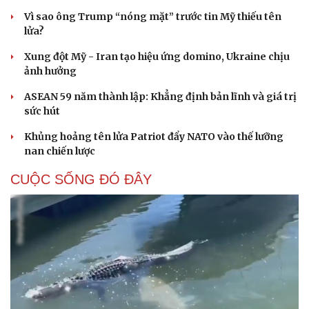
Vì sao ông Trump “nóng mặt” trước tin Mỹ thiếu tên
lửa?
Xung đột Mỹ - Iran tạo hiệu ứng domino, Ukraine chịu
ảnh hưởng
ASEAN 59 năm thành lập: Khẳng định bản lĩnh và giá trị
sức hút
Khủng hoảng tên lửa Patriot đẩy NATO vào thế lưỡng
nan chiến lược
CUỘC SỐNG ĐÓ ĐÂY