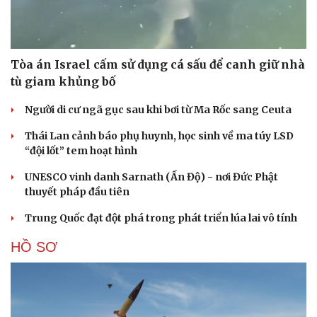
Tòa án Israel cấm sử dụng cá sấu để canh giữ nhà
tù giam khủng bố
Người di cư ngã gục sau khi bơi từ Ma Rốc sang Ceuta
Thái Lan cảnh báo phụ huynh, học sinh về ma túy LSD
“đội lốt” tem hoạt hình
UNESCO vinh danh Sarnath (Ấn Độ) - nơi Đức Phật
thuyết pháp đầu tiên
Trung Quốc đạt đột phá trong phát triển lúa lai vô tính
HỒ SƠ
Cải chính