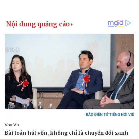
Kinh tế
Thị trường
Bất động sản
Giá vàng
Khởi nghiệp
Tiêu dùng
Tỷ giá
Chứng khoán