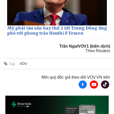
Mỹ phái tàu sân bay thứ 2 tới Trung Đông ứng
phó với phong trào Houthi ở Yemen
Trần Nga/VOV1 (biên dịch)
Theo Reuters
Tag:
VOV
Thế giới
Multimedia
Mời quý độc giả theo dõi VOV.VN trên
Quan sát
Video
Cuộc sống đó đây
Ảnh
Hồ sơ
E-Magazine
Infographic