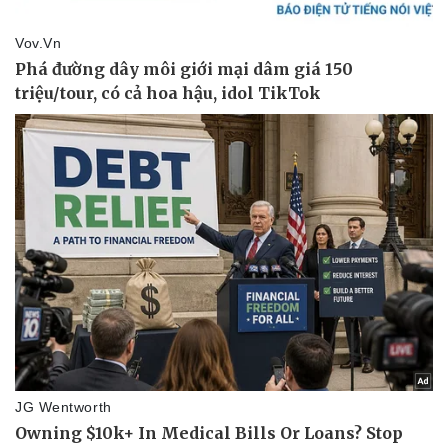
Vụ án
Vũ khí
Tin nóng
Việt Nam
Tư vấn luật
Phân tích