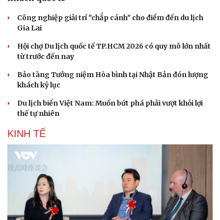
Công nghiệp giải trí "chắp cánh" cho điểm đến du lịch
Gia Lai
Hội chợ Du lịch quốc tế TP.HCM 2026 có quy mô lớn nhất
từ trước đến nay
Bảo tàng Tưởng niệm Hòa bình tại Nhật Bản đón lượng
khách kỷ lục
Du lịch biển Việt Nam: Muốn bứt phá phải vượt khỏi lợi
thế tự nhiên
KINH TẾ
Văn hóa
Giải trí
Sân khấu - Điện ảnh
Nghệ sĩ
Văn học
Thời trang
Âm nhạc
Sao Việt
Di sản