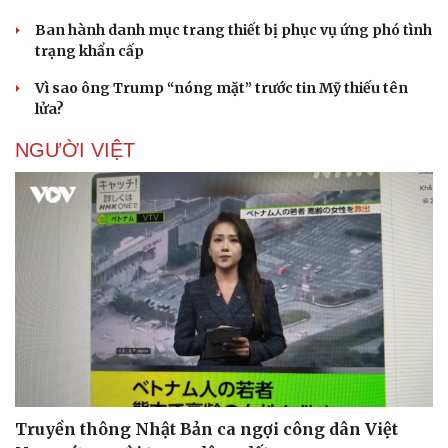
Ban hành danh mục trang thiết bị phục vụ ứng phó tình
trạng khẩn cấp
Vì sao ông Trump “nóng mặt” trước tin Mỹ thiếu tên
Doanh nghiệp
Công nghệ
lửa?
Thông tin doanh nghiệp
Sành điệu
Doanh nghiệp 24h
Tin Công nghệ
NGƯỜI VIỆT
Doanh nhân
Trải nghiệm
Vì cộng đồng
Chuyển đổi số
Truyền thông Nhật Bản ca ngợi công dân Việt