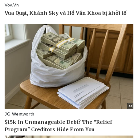
Thể thao
Ô tô - Xe máy
Bóng đá
Ô tô
Lịch thi đấu bóng đá
Xe máy
Thế giới thể thao
Tư vấn
eSports
Hậu trường