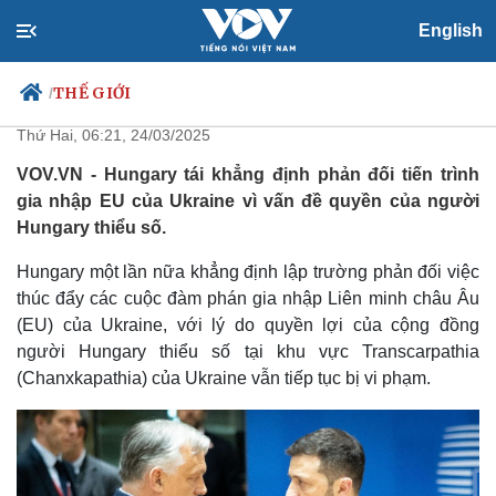
English
Hungary tiếp tục ngăn chặn
Ukraine gia nhập EU
THẾ GIỚI
/
Thứ Hai, 06:21, 24/03/2025
VOV.VN - Hungary tái khẳng định phản đối tiến trình
gia nhập EU của Ukraine vì vấn đề quyền của người
Chính trị
Xã hội
Hungary thiểu số.
Đảng
Tin 24h
Tổ chức nhân sự
Dự báo thời tiết
Hungary một lần nữa khẳng định lập trường phản đối việc
Quốc hội
Giáo dục
thúc đẩy các cuộc đàm phán gia nhập Liên minh châu Âu
Nhận diện sự thật
Dấu ấn VOV
(EU) của Ukraine, với lý do quyền lợi của cộng đồng
Việc làm
người Hungary thiểu số tại khu vực Transcarpathia
Biển đảo
(Chanxkapathia) của Ukraine vẫn tiếp tục bị vi phạm.