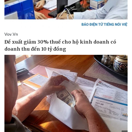
Sức khỏe
Đời sống
Dinh dưỡng - món ngon
Nhà đẹp
Cây thuốc
Blog
Sản phụ khoa
Tình yêu - Gia đình
Nhi khoa
Nam khoa
Làm đẹp - giảm cân
Phòng mạch online
Ăn sạch sống khỏe