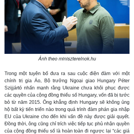
Ảnh theo miniszterelnok.hu
Trong một tuyên bố đưa ra sau cuộc điện đàm với một
chính trị gia Áo, Bộ trưởng Ngoại giao Hungary Péter
Szijjártó nhấn mạnh rằng Ukraine chưa khôi phục được
các quyền của cộng đồng thiểu số Hungary, vốn đã bị tước
bỏ từ năm 2015. Ông khẳng định Hungary sẽ không ủng
Thế giới
Multimedia
hộ bất kỳ tiến triển nào trong quá trình đàm phán gia nhập
EU của Ukraine cho đến khi vấn đề này được giải quyết.
Quan sát
Video
Cuộc sống đó đây
Ảnh
Đồng thời, ông cũng chỉ trích việc tiếp tục phủ nhận quyền
Hồ sơ
E-Magazine
của cộng đồng thiểu số là hoàn toàn đi ngược lại “các giá