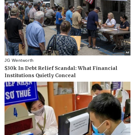
Doanh nghiệp
Công nghệ
Thông tin doanh nghiệp
Sành điệu
Doanh nghiệp 24h
Tin Công nghệ
Doanh nhân
Trải nghiệm
Vì cộng đồng
Chuyển đổi số