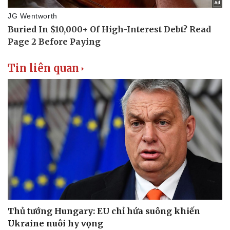
Tin liên quan
Văn hóa
Giải trí
Sân khấu - Điện ảnh
Nghệ sĩ
Thủ tướng Hungary: EU chỉ hứa suông khiến
Văn học
Thời trang
Ukraine nuôi hy vọng
Âm nhạc
Sao Việt