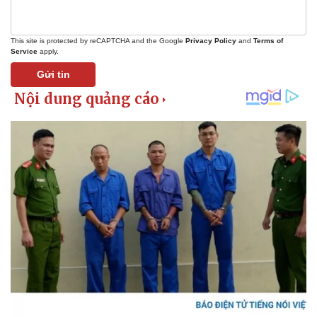
This site is protected by reCAPTCHA and the Google
Privacy Policy
and
Terms of
Service
apply.
Gửi tin
Pháp luật
Quân sự - Quốc phòng
Vụ án
Vũ khí
Tin nóng
Việt Nam
Tư vấn luật
Phân tích