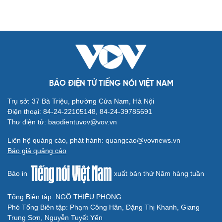
BÁO ĐIỆN TỬ TIẾNG NÓI VIỆT NAM
Trụ sở: 37 Bà Triệu, phường Cửa Nam, Hà Nội
Cải chính
Điện thoại: 84-24-22105148, 84-24-39785691
Thư điện tử: baodientuvov@vov.vn
Liên hệ quảng cáo, phát hành: quangcao@vovnews.vn
Báo giá quảng cáo
Báo in
xuất bản thứ Năm hàng tuần
Tổng Biên tập: NGÔ THIỆU PHONG
Phó Tổng Biên tập: Phạm Công Hân, Đặng Thị Khanh, Giang
Trung Sơn, Nguyễn Tuyết Yến