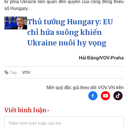
từ phía Ukraine liên quan đến quyền của cộng đồng thiểu
số Hungary.
Kinh tế
Thị trường
Thủ tướng Hungary: EU
Bất động sản
Giá vàng
Khởi nghiệp
Tiêu dùng
chỉ hứa suông khiến
Tỷ giá
Chứng khoán
Ukraine nuôi hy vọng
Giá cà phê
Hải Đăng/VOV-Praha
Tag:
VOV
Mời quý độc giả theo dõi VOV.VN trên
Viết bình luận