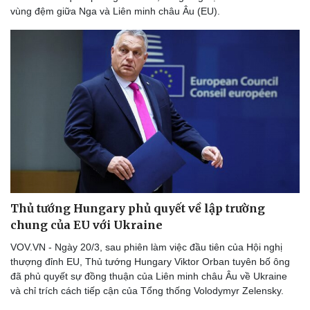
vùng đệm giữa Nga và Liên minh châu Âu (EU).
Du lịch
Podcast
Tư vấn
Câu chuyện thời sự
Săn Tour
Đọc truyện đêm khuya
check-in
Cửa sổ tình yêu
Kể chuyện cho bé
Hạt giống tâm hồn
Thủ tướng Hungary phủ quyết về lập trường
chung của EU với Ukraine
VOV.VN - Ngày 20/3, sau phiên làm việc đầu tiên của Hội nghị
thượng đỉnh EU, Thủ tướng Hungary Viktor Orban tuyên bố ông
đã phủ quyết sự đồng thuận của Liên minh châu Âu về Ukraine
và chỉ trích cách tiếp cận của Tổng thống Volodymyr Zelensky.