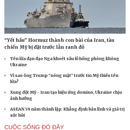
“Yết hầu” Hormuz thành con bài của Iran, tàu
chiến Mỹ bị đặt trước lằn ranh đỏ
Tên lửa đạn đạo Nga khoét sâu lỗ hổng phòng không
Ukraine
Vì sao ông Trump “nóng mặt” trước tin Mỹ thiếu tên
lửa?
Xung đột Mỹ - Iran tạo hiệu ứng domino, Ukraine chịu
ảnh hưởng
ASEAN 59 năm thành lập: Khẳng định bản lĩnh và giá trị
sức hút
Cải chính
CUỘC SỐNG ĐÓ ĐÂY