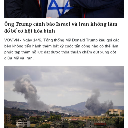
Thể thao
Ô tô - Xe máy
Bóng đá
Ô tô
Lịch thi đấu bóng đá
Xe máy
Ông Trump cảnh báo Israel và Iran không làm
Thế giới thể thao
Tư vấn
eSports
đổ bể cơ hội hòa bình
Hậu trường
VOV.VN - Ngày 14/6, Tổng thống Mỹ Donald Trump kêu gọi các
bên không tiến hành thêm bất kỳ cuộc tấn công nào có thể làm
phức tạp thêm nỗ lực đạt được thỏa thuận chấm dứt xung đột
giữa Mỹ và Iran.