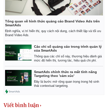
Tổng quan về hình thức quảng cáo Brand Video Ads trên
SmartAds
Định nghĩa, vị trí hiển thị, quy cách nội dung, cách thiết lập và tối ưu
Brand Video Ads.
Các chỉ số quảng cáo trong trình quản lý
của SmartAds
Thông qua các chỉ số này, thương hiệu đánh giá
mức độ hiển thị, tương tác, hiệu quả chi phí.
SmartAds chính thức ra mắt tính năng
Targeting theo 'cảm xúc'
Đây là bước mở rộng quan trọng trong hệ sinh
Kinh tế
Thị trường
thái contextual targeting.
Bất động sản
Giá vàng
Khởi nghiệp
Tiêu dùng
Tỷ giá
Viết bình luận
Chứng khoán