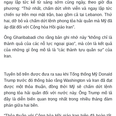
ngay lập tức kể từ sáng sớm cùng ngày, theo giờ địa
phương: “Thứ nhất, chấm dứt vĩnh viễn và ngay lập tức
chiến sự trên mọi mặt trận, bao gồm cả tại Lebanon. Thứ
hai, dỡ bỏ và chấm dứt lệnh phong tỏa hải quân mà Mỹ đã
áp đặt đối với Cộng hòa Hồi giáo Iran”.
Ông Gharibabadi cho rằng bản ghi nhớ này “không chỉ là
thành quả của các nỗ lực ngoại giao”, mà còn là kết quả
của những gì ông mô tả là “các thành tựu quân sự” của
Iran.
Tuyên bố trên được đưa ra sau khi Tổng thống Mỹ Donald
Trump trước đó thông báo rằng Washington và Iran đã đạt
được một thỏa thuận, đồng thời Mỹ sẽ chấm dứt lệnh
phong tỏa hải quân đối với nước này. Ông Trump mô tả
đây là diễn biến quan trọng nhất trong nhiều tháng đàm
phán giữa hai bên.
“Thỏa thuận với Cộng hòa Hồi giáo Iran hiện đã hoàn tất.