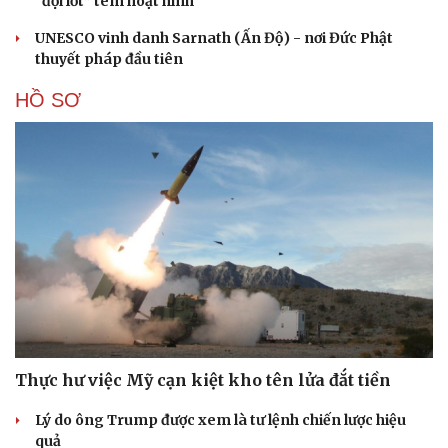
“đội lốt” tem hoạt hình
UNESCO vinh danh Sarnath (Ấn Độ) - nơi Đức Phật
thuyết pháp đầu tiên
HỒ SƠ
Thực hư việc Mỹ cạn kiệt kho tên lửa đắt tiền
Lý do ông Trump được xem là tư lệnh chiến lược hiệu
quả