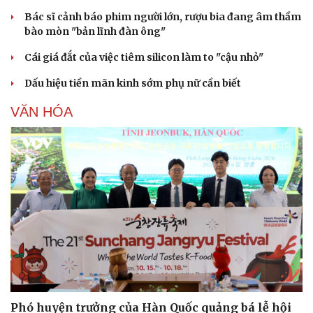
Bác sĩ cảnh báo phim người lớn, rượu bia đang âm thầm
bào mòn "bản lĩnh đàn ông"
Cái giá đắt của việc tiêm silicon làm to "cậu nhỏ"
Dấu hiệu tiền mãn kinh sớm phụ nữ cần biết
VĂN HÓA
Phó huyện trưởng của Hàn Quốc quảng bá lễ hội