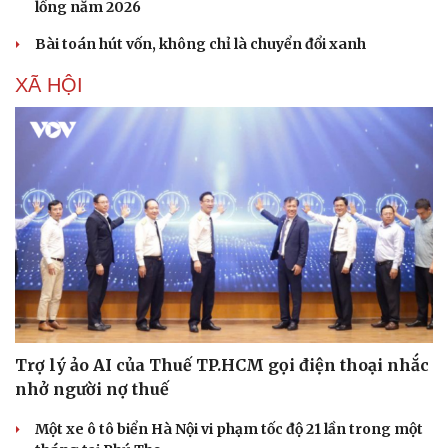
lồng năm 2026
Bài toán hút vốn, không chỉ là chuyển đổi xanh
XÃ HỘI
Du lịch
Podcast
Trợ lý ảo AI của Thuế TP.HCM gọi điện thoại nhắc
Tư vấn
Câu chuyện thời sự
nhở người nợ thuế
Săn Tour
Đọc truyện đêm khuya
check-in
Cửa sổ tình yêu
Một xe ô tô biển Hà Nội vi phạm tốc độ 21 lần trong một
Kể chuyện cho bé