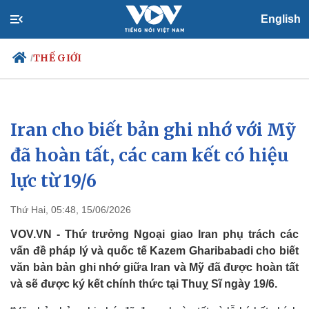
English
THẾ GIỚI
/
Iran cho biết bản ghi nhớ với Mỹ
Chính trị
Xã hội
Đảng
Tin 24h
đã hoàn tất, các cam kết có hiệu
Tổ chức nhân sự
Dự báo thời tiết
lực từ 19/6
Quốc hội
Giáo dục
Nhận diện sự thật
Dấu ấn VOV
Việc làm
Thứ Hai, 05:48, 15/06/2026
Biển đảo
VOV.VN - Thứ trưởng Ngoại giao Iran phụ trách các
vấn đề pháp lý và quốc tế Kazem Gharibabadi cho biết
văn bản bản ghi nhớ giữa Iran và Mỹ đã được hoàn tất
và sẽ được ký kết chính thức tại Thuỵ Sĩ ngày 19/6.