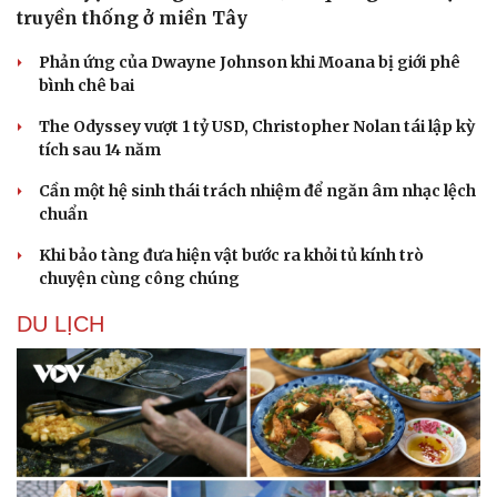
truyền thống ở miền Tây
Phản ứng của Dwayne Johnson khi Moana bị giới phê
bình chê bai
The Odyssey vượt 1 tỷ USD, Christopher Nolan tái lập kỳ
tích sau 14 năm
Cần một hệ sinh thái trách nhiệm để ngăn âm nhạc lệch
chuẩn
Khi bảo tàng đưa hiện vật bước ra khỏi tủ kính trò
chuyện cùng công chúng
DU LỊCH
Văn hóa
Giải trí
Sân khấu - Điện ảnh
Nghệ sĩ
Văn học
Thời trang
Âm nhạc
Sao Việt
Di sản