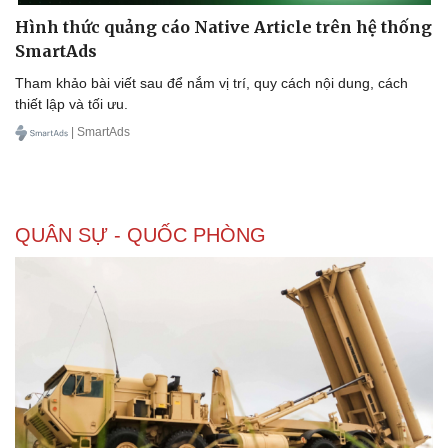
Hình thức quảng cáo Native Article trên hệ thống
SmartAds
Tham khảo bài viết sau để nắm vị trí, quy cách nội dung, cách
Doanh nghiệp
Công nghệ
thiết lập và tối ưu.
Thông tin doanh nghiệp
Sành điệu
| SmartAds
Doanh nghiệp 24h
Tin Công nghệ
Doanh nhân
Trải nghiệm
Vì cộng đồng
Chuyển đổi số
QUÂN SỰ - QUỐC PHÒNG