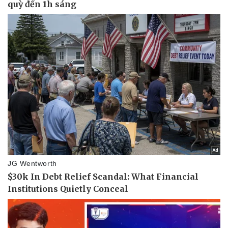
Vụ án
Vũ khí
Tin nóng
Việt Nam
Tư vấn luật
Phân tích