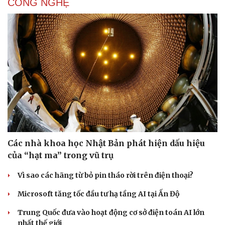
CÔNG NGHỆ
Sức khỏe
Đời sống
Dinh dưỡng - món ngon
Nhà đẹp
Cây thuốc
Blog
Sản phụ khoa
Tình yêu - Gia đình
Nhi khoa
Nam khoa
Các nhà khoa học Nhật Bản phát hiện dấu hiệu
Làm đẹp - giảm cân
Phòng mạch online
của “hạt ma” trong vũ trụ
Ăn sạch sống khỏe
Vì sao các hãng từ bỏ pin tháo rời trên điện thoại?
Microsoft tăng tốc đầu tư hạ tầng AI tại Ấn Độ
Trung Quốc đưa vào hoạt động cơ sở điện toán AI lớn
nhất thế giới