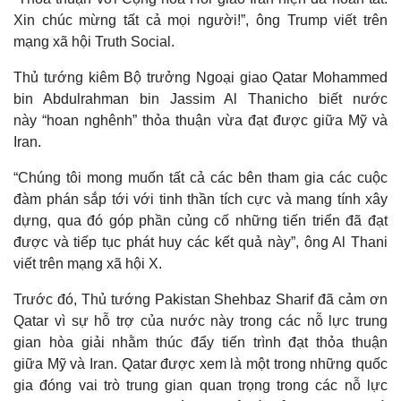
Xin chúc mừng tất cả mọi người!”, ông Trump viết trên
mạng xã hội Truth Social.
Thủ tướng kiêm Bộ trưởng Ngoại giao Qatar Mohammed
bin Abdulrahman bin Jassim Al Thanicho biết nước
này “hoan nghênh” thỏa thuận vừa đạt được giữa Mỹ và
Iran.
“Chúng tôi mong muốn tất cả các bên tham gia các cuộc
đàm phán sắp tới với tinh thần tích cực và mang tính xây
dựng, qua đó góp phần củng cố những tiến triển đã đạt
được và tiếp tục phát huy các kết quả này”, ông Al Thani
Thế giới
Multimedia
viết trên mạng xã hội X.
Quan sát
Video
Trước đó, Thủ tướng Pakistan Shehbaz Sharif đã cảm ơn
Cuộc sống đó đây
Ảnh
Hồ sơ
E-Magazine
Qatar vì sự hỗ trợ của nước này trong các nỗ lực trung
Infographic
gian hòa giải nhằm thúc đẩy tiến trình đạt thỏa thuận
giữa Mỹ và Iran. Qatar được xem là một trong những quốc
gia đóng vai trò trung gian quan trọng trong các nỗ lực