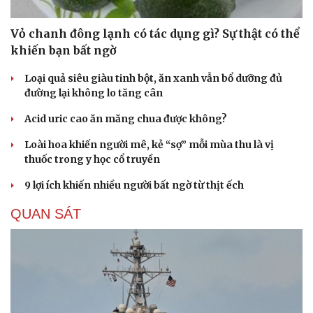
Vỏ chanh đông lạnh có tác dụng gì? Sự thật có thể
khiến bạn bất ngờ
Loại quả siêu giàu tinh bột, ăn xanh vẫn bổ dưỡng đủ
đường lại không lo tăng cân
Acid uric cao ăn măng chua được không?
Loài hoa khiến người mê, kẻ “sợ” mỗi mùa thu là vị
thuốc trong y học cổ truyền
9 lợi ích khiến nhiều người bất ngờ từ thịt ếch
QUAN SÁT