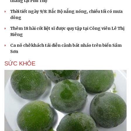
tháng tại Phú Thọ
Hạt giống tâm hồn
Thời tiết ngày 9/8: Bắc Bộ nắng nóng, chiều tối có mưa
dông
Thêm 18 hài cốt liệt sĩ được quy tập tại Công viên Lê Thị
Riêng
Ca nô chở khách tái diễn cảnh bát nháo trên biển Sầm
Sơn
SỨC KHỎE