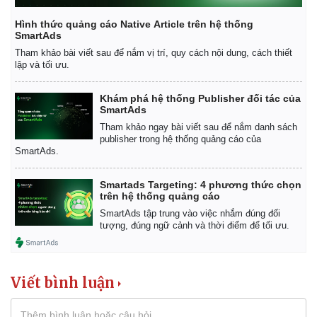
Hình thức quảng cáo Native Article trên hệ thống
SmartAds
Tham khảo bài viết sau để nắm vị trí, quy cách nội dung, cách thiết
lập và tối ưu.
Khám phá hệ thống Publisher đối tác của
SmartAds
Tham khảo ngay bài viết sau để nắm danh sách
publisher trong hệ thống quảng cáo của
SmartAds.
Smartads Targeting: 4 phương thức chọn
trên hệ thống quảng cáo
SmartAds tập trung vào việc nhắm đúng đối
tượng, đúng ngữ cảnh và thời điểm để tối ưu.
Kinh tế
Thị trường
Bất động sản
Giá vàng
Khởi nghiệp
Tiêu dùng
Viết bình luận
Tỷ giá
Chứng khoán