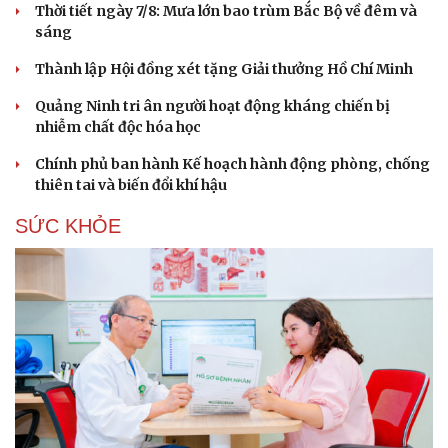
Thời tiết ngày 7/8: Mưa lớn bao trùm Bắc Bộ về đêm và
Hạt giống tâm hồn
sáng
Thành lập Hội đồng xét tặng Giải thưởng Hồ Chí Minh
Quảng Ninh tri ân người hoạt động kháng chiến bị
nhiễm chất độc hóa học
Chính phủ ban hành Kế hoạch hành động phòng, chống
thiên tai và biến đổi khí hậu
SỨC KHỎE