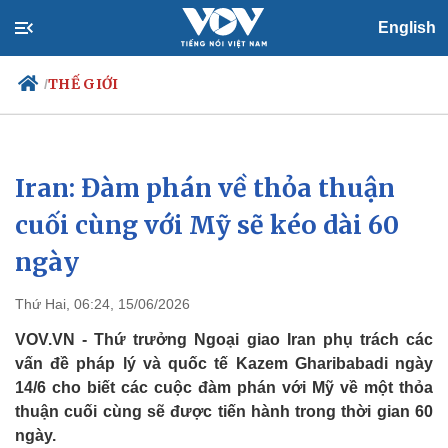
English
THẾ GIỚI
/
Iran: Đàm phán về thỏa thuận
Chính trị
Xã hội
Đảng
Tin 24h
cuối cùng với Mỹ sẽ kéo dài 60
Tổ chức nhân sự
Dự báo thời tiết
ngày
Quốc hội
Giáo dục
Nhận diện sự thật
Dấu ấn VOV
Việc làm
Thứ Hai, 06:24, 15/06/2026
Biển đảo
VOV.VN - Thứ trưởng Ngoại giao Iran phụ trách các
vấn đề pháp lý và quốc tế Kazem Gharibabadi ngày
14/6 cho biết các cuộc đàm phán với Mỹ về một thỏa
thuận cuối cùng sẽ được tiến hành trong thời gian 60
ngày.