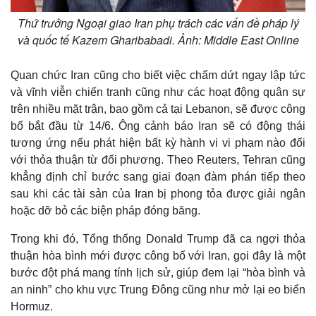
Thứ trưởng Ngoại giao Iran phụ trách các vấn đề pháp lý
và quốc tế Kazem Gharibabadi. Ảnh: Middle East Online
Quan chức Iran cũng cho biết việc chấm dứt ngay lập tức
và vĩnh viễn chiến tranh cũng như các hoạt động quân sự
trên nhiều mặt trận, bao gồm cả tại Lebanon, sẽ được công
bố bắt đầu từ 14/6. Ông cảnh báo Iran sẽ có động thái
tương ứng nếu phát hiện bất kỳ hành vi vi phạm nào đối
với thỏa thuận từ đối phương. Theo Reuters, Tehran cũng
khẳng định chỉ bước sang giai đoạn đàm phán tiếp theo
sau khi các tài sản của Iran bị phong tỏa được giải ngân
hoặc dỡ bỏ các biện pháp đóng băng.
Trong khi đó, Tổng thống Donald Trump đã ca ngợi thỏa
thuận hòa bình mới được công bố với Iran, gọi đây là một
bước đột phá mang tính lịch sử, giúp đem lại “hòa bình và
an ninh” cho khu vực Trung Đông cũng như mở lại eo biển
Hormuz.