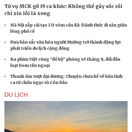
Từ vụ MCK gỡ 19 ca khúc: Không thể gây sốc rồi
chỉ xin lỗi là xong
Hà Nội sắp cải tạo 131 vòm cầu đá: Đánh thức di sản giữa
lòng phố cổ
Đưa bản sắc văn hóa người Mường trở thành động lực
phát triển du lịch cộng đồng
Ba phim Việt cùng “đổ bộ” phòng vé tháng 8, đối đầu
loạt bom tấn ngoại
Thanh âm vượt đại dương: Chuyện chưa kể về bản tình
ca từ chốn ngục tù Côn Đảo
Văn hóa
Giải trí
DU LỊCH
Sân khấu - Điện ảnh
Nghệ sĩ
Văn học
Thời trang
Âm nhạc
Sao Việt
Di sản