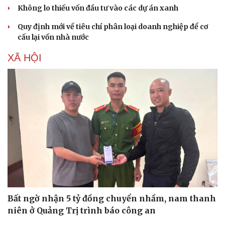
Không lo thiếu vốn đầu tư vào các dự án xanh
Quy định mới về tiêu chí phân loại doanh nghiệp để cơ
cấu lại vốn nhà nước
XÃ HỘI
Du lịch
Podcast
Tư vấn
Câu chuyện thời sự
Bất ngờ nhận 5 tỷ đồng chuyển nhầm, nam thanh
Săn Tour
Đọc truyện đêm khuya
niên ở Quảng Trị trình báo công an
check-in
Cửa sổ tình yêu
Kể chuyện cho bé