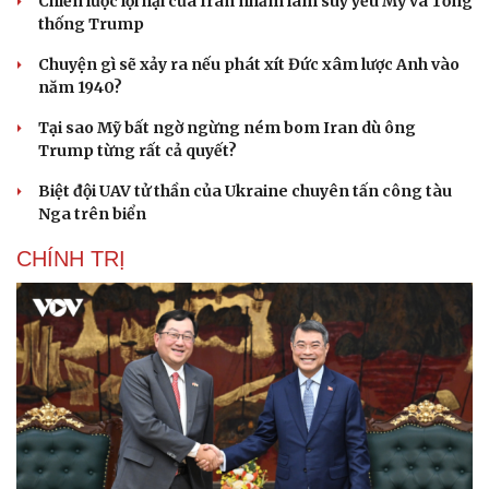
Chiến lược lợi hại của Iran nhằm làm suy yếu Mỹ và Tổng
thống Trump
Chuyện gì sẽ xảy ra nếu phát xít Đức xâm lược Anh vào
năm 1940?
Tại sao Mỹ bất ngờ ngừng ném bom Iran dù ông
Trump từng rất cả quyết?
Biệt đội UAV tử thần của Ukraine chuyên tấn công tàu
Nga trên biển
CHÍNH TRỊ