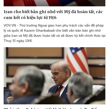
Thể thao
Ô tô - Xe máy
Bóng đá
Ô tô
Iran cho biết bản ghi nhớ với Mỹ đã hoàn tất, các
Lịch thi đấu bóng đá
Xe máy
cam kết có hiệu lực từ 19/6
Thế giới thể thao
Tư vấn
VOV.VN - Thứ trưởng Ngoại giao Iran phụ trách các vấn đề pháp
eSports
lý và quốc tế Kazem Gharibabadi cho biết văn bản bản ghi nhớ
Hậu trường
giữa Iran và Mỹ đã được hoàn tất và sẽ được ký kết chính thức tại
Thuỵ Sĩ ngày 19/6.