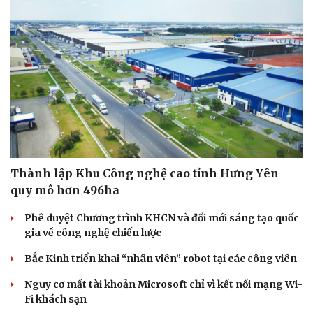
Sức khỏe
Đời sống
Dinh dưỡng - món ngon
Nhà đẹp
Cây thuốc
Blog
Sản phụ khoa
Tình yêu - Gia đình
Nhi khoa
Thành lập Khu Công nghệ cao tỉnh Hưng Yên
Nam khoa
quy mô hơn 496ha
Làm đẹp - giảm cân
Phòng mạch online
Phê duyệt Chương trình KHCN và đổi mới sáng tạo quốc
Ăn sạch sống khỏe
gia về công nghệ chiến lược
Bắc Kinh triển khai “nhân viên” robot tại các công viên
Nguy cơ mất tài khoản Microsoft chỉ vì kết nối mạng Wi-
Fi khách sạn