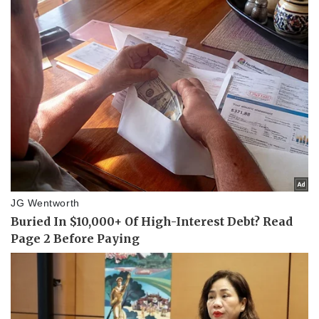
Vụ án
Vũ khí
Tin nóng
Việt Nam
Tư vấn luật
Phân tích