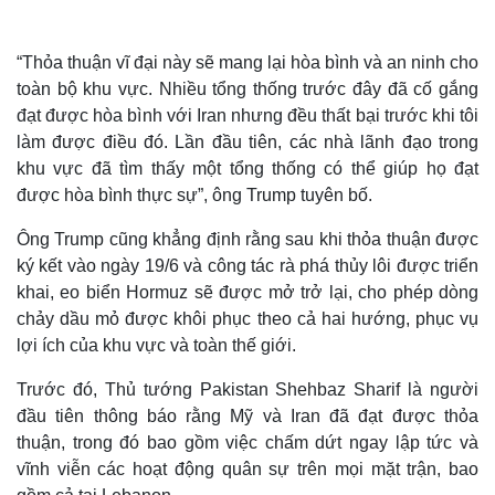
“Thỏa thuận vĩ đại này sẽ mang lại hòa bình và an ninh cho
toàn bộ khu vực. Nhiều tổng thống trước đây đã cố gắng
đạt được hòa bình với Iran nhưng đều thất bại trước khi tôi
làm được điều đó. Lần đầu tiên, các nhà lãnh đạo trong
khu vực đã tìm thấy một tổng thống có thể giúp họ đạt
được hòa bình thực sự”, ông Trump tuyên bố.
Ông Trump cũng khẳng định rằng sau khi thỏa thuận được
ký kết vào ngày 19/6 và công tác rà phá thủy lôi được triển
khai, eo biển Hormuz sẽ được mở trở lại, cho phép dòng
chảy dầu mỏ được khôi phục theo cả hai hướng, phục vụ
Thế giới
Multimedia
lợi ích của khu vực và toàn thế giới.
Quan sát
Video
Cuộc sống đó đây
Ảnh
Trước đó, Thủ tướng Pakistan Shehbaz Sharif là người
Hồ sơ
E-Magazine
đầu tiên thông báo rằng Mỹ và Iran đã đạt được thỏa
Infographic
thuận, trong đó bao gồm việc chấm dứt ngay lập tức và
vĩnh viễn các hoạt động quân sự trên mọi mặt trận, bao