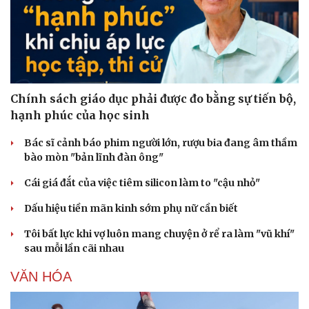
Chính sách giáo dục phải được đo bằng sự tiến bộ,
hạnh phúc của học sinh
Bác sĩ cảnh báo phim người lớn, rượu bia đang âm thầm
bào mòn "bản lĩnh đàn ông"
Cái giá đắt của việc tiêm silicon làm to "cậu nhỏ"
Văn hóa
Giải trí
Dấu hiệu tiền mãn kinh sớm phụ nữ cần biết
Sân khấu - Điện ảnh
Nghệ sĩ
Tôi bất lực khi vợ luôn mang chuyện ở rể ra làm "vũ khí"
Văn học
Thời trang
sau mỗi lần cãi nhau
Âm nhạc
Sao Việt
Di sản
VĂN HÓA