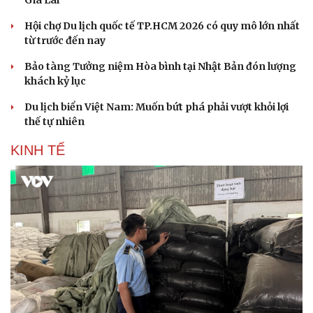
Gia Lai
Hội chợ Du lịch quốc tế TP.HCM 2026 có quy mô lớn nhất
từ trước đến nay
Bảo tàng Tưởng niệm Hòa bình tại Nhật Bản đón lượng
khách kỷ lục
Du lịch biển Việt Nam: Muốn bứt phá phải vượt khỏi lợi
thế tự nhiên
KINH TẾ
Du lịch
Podcast
Tư vấn
Câu chuyện thời sự
Săn Tour
Đọc truyện đêm khuya
check-in
Cửa sổ tình yêu
Kể chuyện cho bé