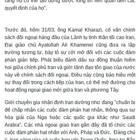
rằng họ có thể tạo dựng được lòng tin liên quan đến các
quyết định của họ”.
Trước đó, hôm 31/03, ông Kamal Kharazi, cố vấn chính
sách đối ngoại hàng đầu của Lãnh tụ tinh thần tối cao Iran,
Đại giáo chủ Ayatollah Ali Khamenei cũng đưa ra lập
trường tương tự, bày tỏ sự cởi mở đối với các cuộc đàm
phán gián tiếp. Phát biểu đánh dấu sự đồng thuận hiếm
hoi giữa chính phủ Iran và giới lãnh đạo tôn giao của nước
này về chính sách đối ngoại. Điều này cũng báo hiệu một
sự thay đổi trong cách tiếp của Iran, có thể mở đường cho
hoạt động ngoại giao mới giữa Iran và phương Tây.
Thế giới
Multimedia
Quan sát
Video
Giới chuyên gia nhận định Iran dường như đang "chuẩn bị
Cuộc sống đó đây
Ảnh
để chấp nhận các cuộc đàm phán hạt nhân, thông qua sự
Hồ sơ
E-Magazine
hòa giải của Nga hoặc các quốc gia khác như Saudi
Infographic
Arabia”. Các nhà ngoại giao Iran gần đây đã tổ chức các
cuộc đàm phán hạt nhân với Anh, Pháp và Đức. Đáng chú
ý, Iran cũng vừa có cuộc họp với Trung Quốc, Nga tại Bắc