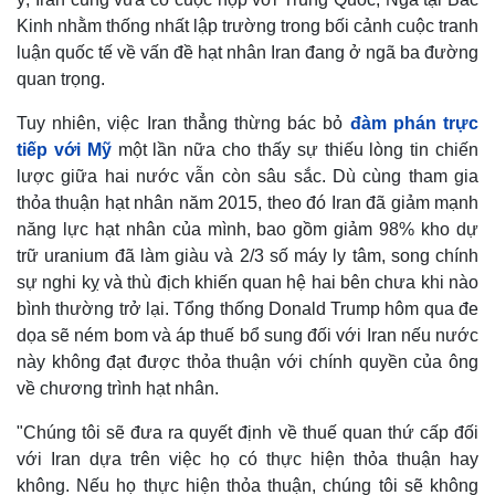
Kinh nhằm thống nhất lập trường trong bối cảnh cuộc tranh
luận quốc tế về vấn đề hạt nhân Iran đang ở ngã ba đường
quan trọng.
Tuy nhiên, việc Iran thẳng thừng bác bỏ
đàm phán trực
tiếp với Mỹ
một lần nữa cho thấy sự thiếu lòng tin chiến
lược giữa hai nước vẫn còn sâu sắc. Dù cùng tham gia
thỏa thuận hạt nhân năm 2015, theo đó Iran đã giảm mạnh
năng lực hạt nhân của mình, bao gồm giảm 98% kho dự
trữ uranium đã làm giàu và 2/3 số máy ly tâm, song chính
sự nghi kỵ và thù địch khiến quan hệ hai bên chưa khi nào
bình thường trở lại. Tổng thống Donald Trump hôm qua đe
dọa sẽ ném bom và áp thuế bổ sung đối với Iran nếu nước
này không đạt được thỏa thuận với chính quyền của ông
về chương trình hạt nhân.
"Chúng tôi sẽ đưa ra quyết định về thuế quan thứ cấp đối
với Iran dựa trên việc họ có thực hiện thỏa thuận hay
không. Nếu họ thực hiện thỏa thuận, chúng tôi sẽ không