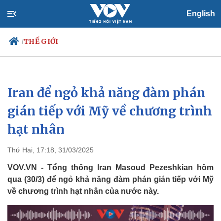
English
THẾ GIỚI
/
Iran để ngỏ khả năng đàm phán
Chính trị
Xã hội
Đảng
Tin 24h
gián tiếp với Mỹ về chương trình
Tổ chức nhân sự
Dự báo thời tiết
hạt nhân
Quốc hội
Giáo dục
Nhận diện sự thật
Dấu ấn VOV
Việc làm
Thứ Hai, 17:18, 31/03/2025
Biển đảo
VOV.VN - Tổng thống Iran Masoud Pezeshkian hôm
qua (30/3) để ngỏ khả năng đàm phán gián tiếp với Mỹ
về chương trình hạt nhân của nước này.