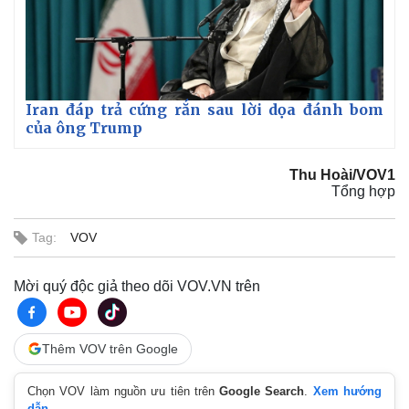
Iran đáp trả cứng rắn sau lời dọa đánh bom
của ông Trump
Thu Hoài/VOV1
Tổng hợp
Tag:
VOV
Mời quý độc giả theo dõi VOV.VN trên
Kinh tế
Thị trường
Bất động sản
Giá vàng
Thêm VOV trên Google
Khởi nghiệp
Tiêu dùng
Tỷ giá
Chọn VOV làm nguồn ưu tiên trên
Google Search
.
Xem hướng
Chứng khoán
dẫn.