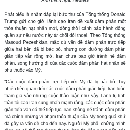
Phát biểu là nhằm đáp lại bức thư của Tổng thống Donald
Trump gửi cho giới lãnh đạo Iran đề xuất đàm phán một
thỏa thuận hạt nhân mới, đồng thời cảnh báo hành động
quân sự nếu nước này từ chối đối thoại. Theo Tổng thống
Masoud Pezeshkian, mặc dù vấn đề đàm phán trực tiếp
giữa hai bên đã bị bác bỏ, nhưng con đường đàm phán
gián tiếp vẫn rộng mở. Iran chưa bao giờ tránh né đàm
phán, song hướng đi của các cuộc đàm phán hạt nhân sẽ
phụ thuộc vào Mỹ.
“Các cuộc đàm phán trực tiếp với Mỹ đã bị bác bỏ. Tuy
nhiên liên quan đến các cuộc đàm phán gián tiếp, Iran luôn
tham gia vào những cuộc thảo luận như vậy. Lãnh tụ tinh
thần tối cao Iran cũng nhấn mạnh rằng, các cuộc đàm phán
gián tiếp vẫn có thể tiếp tục. Iran không né tránh đàm phán
mà chính những vi phạm thỏa thuận của Mỹ trong quá khứ
đã gây ra vấn đề cho đến nay. Người Mỹ phải chứng minh