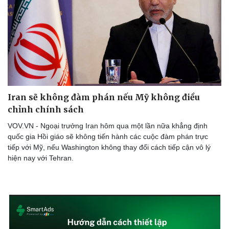
Doanh nghiệp
Công nghệ
Thông tin doanh nghiệp
Sành điệu
Doanh nghiệp 24h
Tin Công nghệ
Doanh nhân
Trải nghiệm
Vì cộng đồng
Chuyển đổi số
Iran sẽ không đàm phán nếu Mỹ không điều
chỉnh chính sách
VOV.VN - Ngoại trưởng Iran hôm qua một lần nữa khẳng định
quốc gia Hồi giáo sẽ không tiến hành các cuộc đàm phán trực
tiếp với Mỹ, nếu Washington không thay đổi cách tiếp cận vô lý
hiện nay với Tehran.