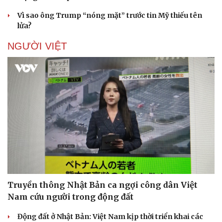
Vì sao ông Trump “nóng mặt” trước tin Mỹ thiếu tên
lửa?
NGƯỜI VIỆT
Sức khỏe
Đời sống
Dinh dưỡng - món ngon
Nhà đẹp
Cây thuốc
Blog
Sản phụ khoa
Tình yêu - Gia đình
Nhi khoa
Nam khoa
Làm đẹp - giảm cân
Phòng mạch online
Ăn sạch sống khỏe
Truyền thông Nhật Bản ca ngợi công dân Việt
Nam cứu người trong động đất
Động đất ở Nhật Bản: Việt Nam kịp thời triển khai các