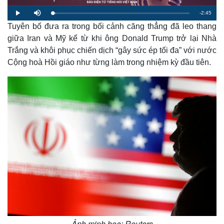
R
-
2:45
L
P
M
o
l
u
a
Tuyên bố đưa ra trong bối cảnh căng thẳng đã leo thang
a
t
e
d
y
e
e
giữa Iran và Mỹ kể từ khi ông Donald Trump trở lại Nhà
d
m
:
Trắng và khôi phục chiến dịch “gây sức ép tối đa” với nước
2
.
a
4
Cộng hoà Hồi giáo như từng làm trong nhiệm kỳ đầu tiên.
8
%
i
n
i
n
g
T
i
m
e
Ảnh minh họa: Reuters