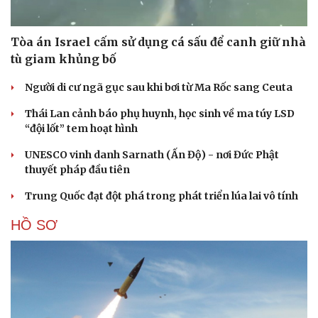
Tòa án Israel cấm sử dụng cá sấu để canh giữ nhà
tù giam khủng bố
Người di cư ngã gục sau khi bơi từ Ma Rốc sang Ceuta
Thái Lan cảnh báo phụ huynh, học sinh về ma túy LSD
“đội lốt” tem hoạt hình
UNESCO vinh danh Sarnath (Ấn Độ) - nơi Đức Phật
thuyết pháp đầu tiên
Trung Quốc đạt đột phá trong phát triển lúa lai vô tính
HỒ SƠ