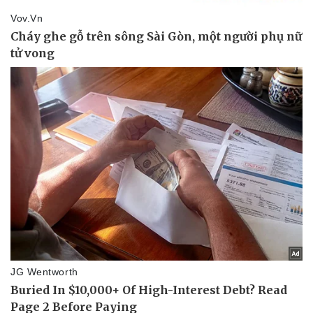
Thể thao
Ô tô - Xe máy
Bóng đá
Ô tô
Lịch thi đấu bóng đá
Xe máy
Thế giới thể thao
Tư vấn
eSports
Hậu trường