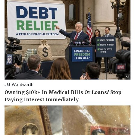
Vụ án
Vũ khí
Tin nóng
Việt Nam
Tư vấn luật
Phân tích