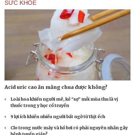
SỨC KHỎE
Acid uric cao ăn măng chua được không?
Loài hoa khiến người mê, kẻ “sợ” mỗi mùa thu là vị
thuốc trong y học cổ truyền
9 lợi ích khiến nhiều người bất ngờ từ thịt ếch
Clo trong nước máy và hồ bơi có phải nguyên nhân gây
Cải chính
bệnh tuyến giáp?