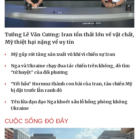
Tướng Lê Văn Cương: Iran tổn thất lớn về vật chất,
Mỹ thiệt hại nặng về uy tín
Mỹ gấp rút tăng sản xuất vũ khí vì chiến sự Iran
Nga và Ukraine chạy đua tác chiến trên không, dò tìm
“tử huyệt” của đối phương
“Yết hầu” Hormuz thành con bài của Iran, tàu chiến Mỹ
bị đặt trước lằn ranh đỏ
Tên lửa đạn đạo Nga khoét sâu lỗ hổng phòng không
Ukraine
CUỘC SỐNG ĐÓ ĐÂY