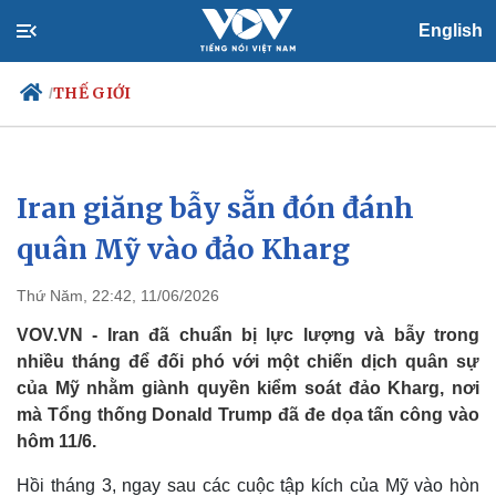
English
THẾ GIỚI
/
Iran giăng bẫy sẵn đón đánh
Chính trị
Xã hội
Đảng
Tin 24h
quân Mỹ vào đảo Kharg
Tổ chức nhân sự
Dự báo thời tiết
Quốc hội
Giáo dục
Thứ Năm, 22:42, 11/06/2026
Nhận diện sự thật
Dấu ấn VOV
Việc làm
VOV.VN - Iran đã chuẩn bị lực lượng và bẫy trong
Biển đảo
nhiều tháng để đối phó với một chiến dịch quân sự
của Mỹ nhằm giành quyền kiểm soát đảo Kharg, nơi
mà Tổng thống Donald Trump đã đe dọa tấn công vào
hôm 11/6.
Hồi tháng 3, ngay sau các cuộc tập kích của Mỹ vào hòn