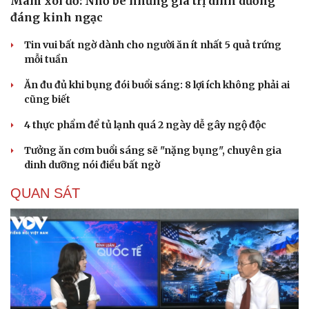
Mâm xôi đỏ: Nhỏ bé nhưng giá trị dinh dưỡng
đáng kinh ngạc
Tin vui bất ngờ dành cho người ăn ít nhất 5 quả trứng
mỗi tuần
Ăn đu đủ khi bụng đói buổi sáng: 8 lợi ích không phải ai
cũng biết
4 thực phẩm để tủ lạnh quá 2 ngày dễ gây ngộ độc
Tưởng ăn cơm buổi sáng sẽ "nặng bụng", chuyên gia
dinh dưỡng nói điều bất ngờ
QUAN SÁT