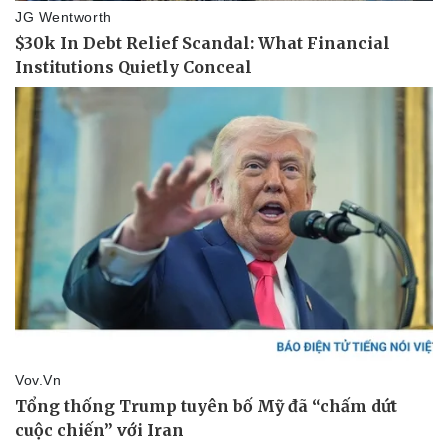
Vụ án
Vũ khí
Tin nóng
Việt Nam
Tư vấn luật
Phân tích