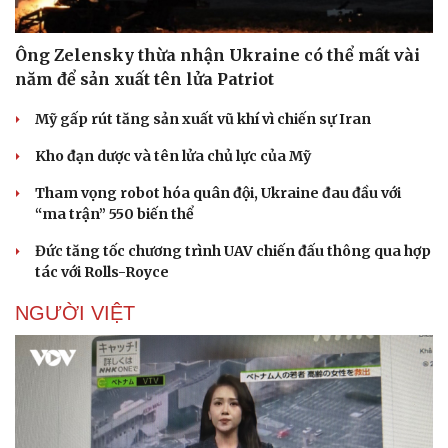
Ông Zelensky thừa nhận Ukraine có thể mất vài
năm để sản xuất tên lửa Patriot
Mỹ gấp rút tăng sản xuất vũ khí vì chiến sự Iran
Sức khỏe
Đời sống
Kho đạn dược và tên lửa chủ lực của Mỹ
Dinh dưỡng - món ngon
Nhà đẹp
Tham vọng robot hóa quân đội, Ukraine đau đầu với
Cây thuốc
Blog
“ma trận” 550 biến thể
Sản phụ khoa
Tình yêu - Gia đình
Nhi khoa
Đức tăng tốc chương trình UAV chiến đấu thông qua hợp
Nam khoa
tác với Rolls-Royce
Làm đẹp - giảm cân
Phòng mạch online
NGƯỜI VIỆT
Ăn sạch sống khỏe