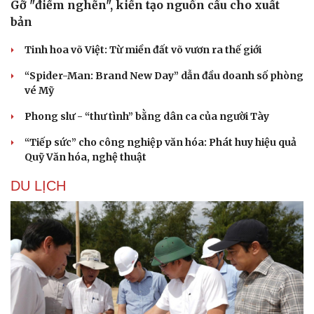
Gỡ "điểm nghẽn", kiến tạo nguồn cầu cho xuất
bản
Tinh hoa võ Việt: Từ miền đất võ vươn ra thế giới
“Spider-Man: Brand New Day” dẫn đầu doanh số phòng
vé Mỹ
Phong slư - “thư tình” bằng dân ca của người Tày
“Tiếp sức” cho công nghiệp văn hóa: Phát huy hiệu quả
Quỹ Văn hóa, nghệ thuật
DU LỊCH