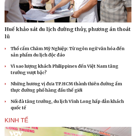
Huế khảo sát du lịch đường thủy, phương án thoát
lũ
Thổ cẩm Chăm Mỹ Nghiệp: Từ ngôn ngữ văn hóa đến
sản phẩm du lịch độc đáo
Vì sao lượng khách Philippines đến Việt Nam tăng
trưởng vượt bậc?
Những hương vị đưa TP.HCM thành thiên đường ẩm
thực đường phố hàng đầu thế giới
Nối đà tăng trưởng, du lịch Vĩnh Long hấp dẫn khách
Du lịch
Podcast
quốc tế
Tư vấn
Câu chuyện thời sự
KINH TẾ
Săn Tour
Đọc truyện đêm khuya
check-in
Cửa sổ tình yêu
Kể chuyện cho bé