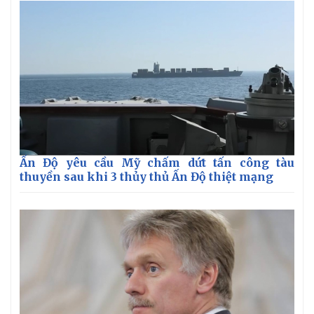
Ấn Độ yêu cầu Mỹ chấm dứt tấn công tàu
thuyền sau khi 3 thủy thủ Ấn Độ thiệt mạng
Thế giới
Multimedia
Quan sát
Video
Cuộc sống đó đây
Ảnh
Hồ sơ
E-Magazine
Infographic