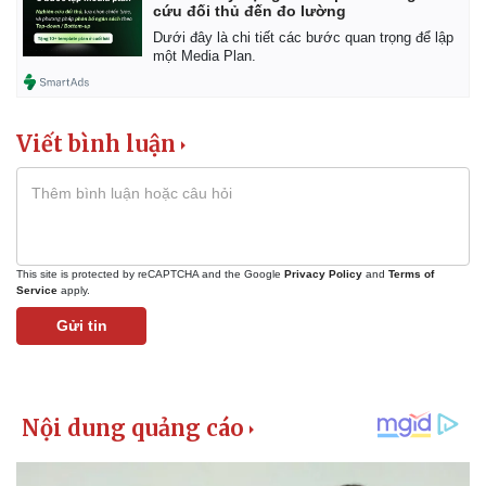
cứu đối thủ đến đo lường
Dưới đây là chi tiết các bước quan trọng để lập
một Media Plan.
Viết bình luận
This site is protected by reCAPTCHA and the Google
Privacy Policy
and
Terms of
Service
apply.
Gửi tin
Kinh tế
Thị trường
Bất động sản
Giá vàng
Khởi nghiệp
Tiêu dùng
Tỷ giá
Chứng khoán