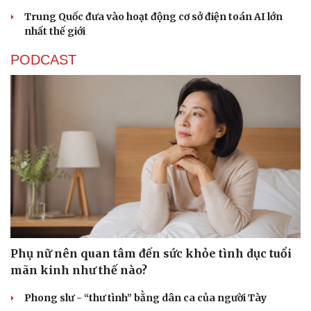
Trung Quốc đưa vào hoạt động cơ sở điện toán AI lớn
nhất thế giới
PODCAST
Văn hóa
Giải trí
Sân khấu - Điện ảnh
Nghệ sĩ
Văn học
Thời trang
Âm nhạc
Sao Việt
Phụ nữ nên quan tâm đến sức khỏe tình dục tuổi
Di sản
mãn kinh như thế nào?
Phong slư - “thư tình” bằng dân ca của người Tày