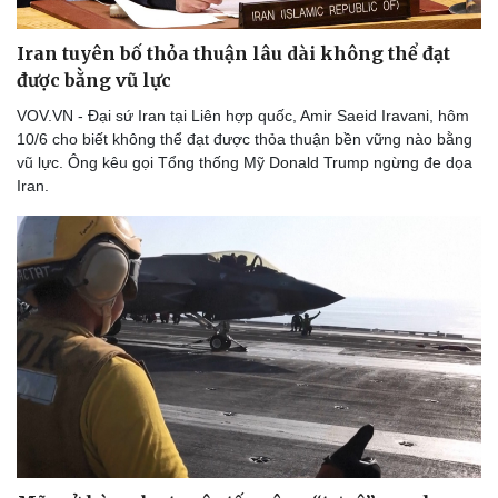
Iran tuyên bố thỏa thuận lâu dài không thể đạt
được bằng vũ lực
Doanh nghiệp
Công nghệ
VOV.VN - Đại sứ Iran tại Liên hợp quốc, Amir Saeid Iravani, hôm
Thông tin doanh nghiệp
Sành điệu
10/6 cho biết không thể đạt được thỏa thuận bền vững nào bằng
Doanh nghiệp 24h
Tin Công nghệ
vũ lực. Ông kêu gọi Tổng thống Mỹ Donald Trump ngừng đe dọa
Doanh nhân
Trải nghiệm
Iran.
Vì cộng đồng
Chuyển đổi số