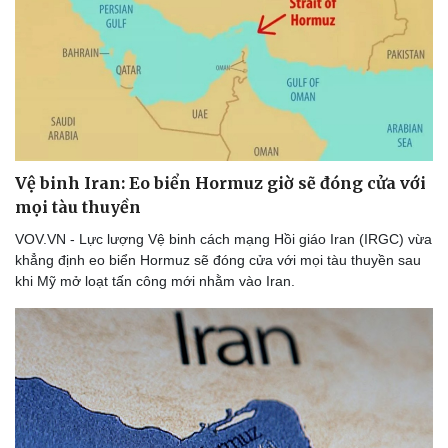
Thể thao
Ô tô - Xe máy
Bóng đá
Ô tô
Lịch thi đấu bóng đá
Xe máy
Thế giới thể thao
Tư vấn
eSports
Hậu trường
Vệ binh Iran: Eo biển Hormuz giờ sẽ đóng cửa với
mọi tàu thuyền
VOV.VN - Lực lượng Vệ binh cách mạng Hồi giáo Iran (IRGC) vừa
khẳng định eo biển Hormuz sẽ đóng cửa với mọi tàu thuyền sau
khi Mỹ mở loạt tấn công mới nhằm vào Iran.