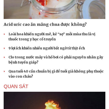
Acid uric cao ăn măng chua được không?
Loài hoa khiến người mê, kẻ “sợ” mỗi mùa thu là vị
thuốc trong y học cổ truyền
9 lợi ích khiến nhiều người bất ngờ từ thịt ếch
Clo trong nước máy và hồ bơi có phải nguyên nhân gây
bệnh tuyến giáp?
Qua tuổi 40 cần chuẩn bị gì để tuổi già không phụ thuộc
vào con cháu?
QUAN SÁT
Cải chính