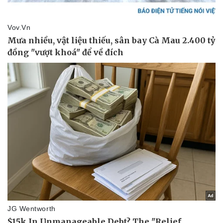
Vụ án
Vũ khí
Tin nóng
Việt Nam
Tư vấn luật
Phân tích