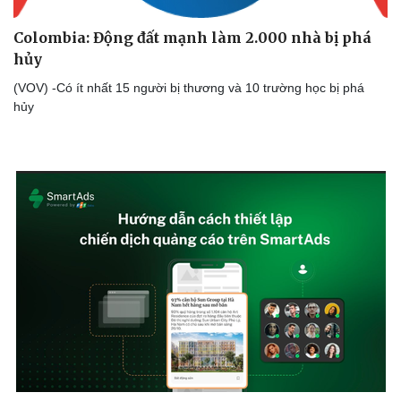
Colombia: Động đất mạnh làm 2.000 nhà bị phá
hủy
Doanh nghiệp
Công nghệ
(VOV) -Có ít nhất 15 người bị thương và 10 trường học bị phá
hủy
Thông tin doanh nghiệp
Sành điệu
Doanh nghiệp 24h
Tin Công nghệ
Doanh nhân
Trải nghiệm
Vì cộng đồng
Chuyển đổi số