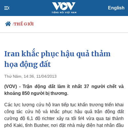
English
THẾ GIỚI
/
Iran khắc phục hậu quả thảm
Chính trị
Xã hội
Đảng
Tin 24h
họa động đất
Tổ chức nhân sự
Dự báo thời tiết
Quốc hội
Giáo dục
Thứ Năm, 14:36, 11/04/2013
Nhận diện sự thật
Dấu ấn VOV
Việc làm
(VOV) - Trận động đất làm ít nhất 37 người chết và
Biển đảo
khoảng 850 người bị thương.
Các lực lượng cứu hộ Iran tiếp tục khẩn trương triển khai
công tác cứu hộ và khắc phục hậu quả trận động đất
cường độ 6,1 độ richter xảy ra tối 9/4 vừa qua tại thành
phố Kaki, tỉnh Busher, nơi đặt nhà máy điện hạt nhân đầu