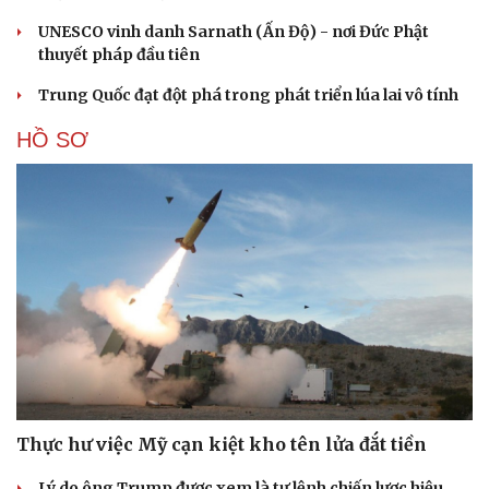
UNESCO vinh danh Sarnath (Ấn Độ) - nơi Đức Phật
thuyết pháp đầu tiên
Trung Quốc đạt đột phá trong phát triển lúa lai vô tính
HỒ SƠ
Thực hư việc Mỹ cạn kiệt kho tên lửa đắt tiền
Lý do ông Trump được xem là tư lệnh chiến lược hiệu