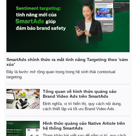
SmartAds chính thức ra mắt tính năng Targeting theo 'cảm
xúc'
Đây là bước mở rộng quan trọng trong hệ sinh thái contextual
targeting.
Tổng quan về hình thức quảng cáo
Brand Video Ads trên SmartAds
Định nghĩa, vị trí hiển thị, quy cách nội dung,
Kinh tế
Thị trường
cách thiết lập và tối ưu Brand Video Ads.
Bất động sản
Giá vàng
Khởi nghiệp
Tiêu dùng
Hình thức quảng cáo Native Article trên
Tỷ giá
hệ thống SmartAds
Chứng khoán
Tham khảo bài viết sau để nắm vị trí, quy cách