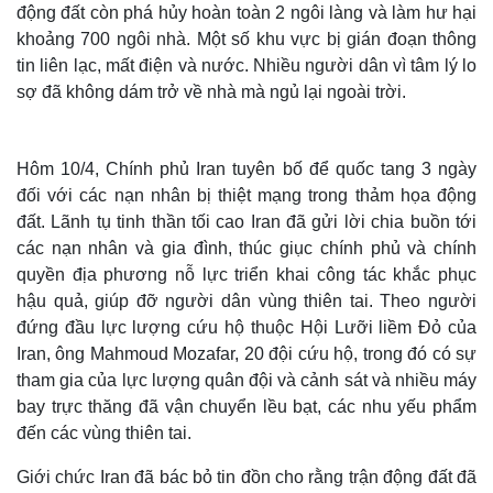
động đất còn phá hủy hoàn toàn 2 ngôi làng và làm hư hại
khoảng 700 ngôi nhà. Một số khu vực bị gián đoạn thông
tin liên lạc, mất điện và nước. Nhiều người dân vì tâm lý lo
sợ đã không dám trở về nhà mà ngủ lại ngoài trời.
Hôm 10/4, Chính phủ Iran tuyên bố để quốc tang 3 ngày
đối với các nạn nhân bị thiệt mạng trong thảm họa động
đất. Lãnh tụ tinh thần tối cao Iran đã gửi lời chia buồn tới
các nạn nhân và gia đình, thúc giục chính phủ và chính
quyền địa phương nỗ lực triển khai công tác khắc phục
hậu quả, giúp đỡ người dân vùng thiên tai. Theo người
đứng đầu lực lượng cứu hộ thuộc Hội Lưỡi liềm Đỏ của
Iran, ông Mahmoud Mozafar, 20 đội cứu hộ, trong đó có sự
tham gia của lực lượng quân đội và cảnh sát và nhiều máy
bay trực thăng đã vận chuyển lều bạt, các nhu yếu phẩm
đến các vùng thiên tai.
Giới chức Iran đã bác bỏ tin đồn cho rằng trận động đất đã