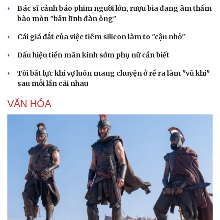
Bác sĩ cảnh báo phim người lớn, rượu bia đang âm thầm
bào mòn "bản lĩnh đàn ông"
Cái giá đắt của việc tiêm silicon làm to "cậu nhỏ"
Dấu hiệu tiền mãn kinh sớm phụ nữ cần biết
Tôi bất lực khi vợ luôn mang chuyện ở rể ra làm "vũ khí"
sau mỗi lần cãi nhau
VĂN HÓA
Văn hóa
Giải trí
Sân khấu - Điện ảnh
Nghệ sĩ
Văn học
Thời trang
Âm nhạc
Sao Việt
Di sản