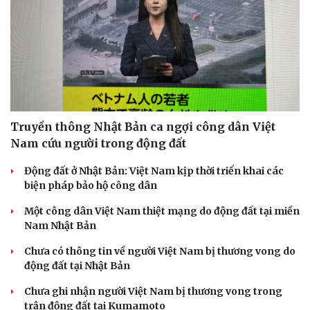
Sức khỏe
Đời sống
Dinh dưỡng - món ngon
Nhà đẹp
Truyền thông Nhật Bản ca ngợi công dân Việt
Cây thuốc
Blog
Nam cứu người trong động đất
Sản phụ khoa
Tình yêu - Gia đình
Nhi khoa
Động đất ở Nhật Bản: Việt Nam kịp thời triển khai các
Nam khoa
biện pháp bảo hộ công dân
Làm đẹp - giảm cân
Một công dân Việt Nam thiệt mạng do động đất tại miền
Phòng mạch online
Nam Nhật Bản
Ăn sạch sống khỏe
Chưa có thông tin về người Việt Nam bị thương vong do
động đất tại Nhật Bản
Chưa ghi nhận người Việt Nam bị thương vong trong
trận động đất tại Kumamoto