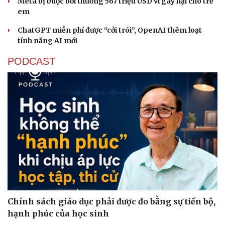
Meta bị buộc bồi thường 567 triệu USD vì gây hại cho trẻ
em
ChatGPT miễn phí được “cởi trói”, OpenAI thêm loạt
tính năng AI mới
PODCAST
Chính sách giáo dục phải được đo bằng sự tiến bộ,
hạnh phúc của học sinh