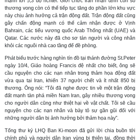
mạnh tới 5,3 độ richter. Giới chức Iran nhận định con số
thương vong còn có thể tiếp tục tăng do phần lớn khu vực
này chịu ảnh hưởng cả trận động đất. Trận động đất cũng
gây chấn động mạnh có thể cảm nhận được ở Vịnh
Bahrain, các tiểu vương quốc Arab Thống nhất (UAE) và
Qatar. Các nước này đã cho sơ tán người và công nhân
khỏi các nguôi nhà cao tầng để đề phòng.
Phát biểu trước hàng nghìn tín đồ tại thánh đường St.Peter
ngày 10/4, Giáo hoàng Francis đệ nhất cho biết, ông sẽ
cầu nguyện cho các nạn nhân trong thảm họa động đất
vừa qua tại Iran, khiến 37 người chết và ít nhất 850 bị
thương. Ông nói: “Tôi đã nghe được tin về một trận động
đất mạnh tàn phá miền Nam Iran, gây nhiều thương vong
cho người dân cũng như thiệt hại về vật chất. Tôi sẽ cầu
nguyện cho các nạn nhân và bày tỏ sự gần gũi đối với
những người dân bị ảnh hưởng bởi thảm họa này”.
Tổng thư ký LHQ Ban Ki-moon đã gửi lời chia buồn tới
chính phủ và người dân Iran vùng bị thiên tai, đồng thời