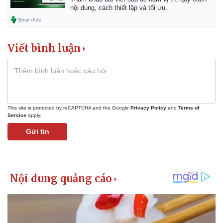
Giá cà phê
nội dung, cách thiết lập và tối ưu.
Viết bình luận
This site is protected by reCAPTCHA and the Google
Privacy Policy
and
Terms of
Service
apply.
Gửi tin