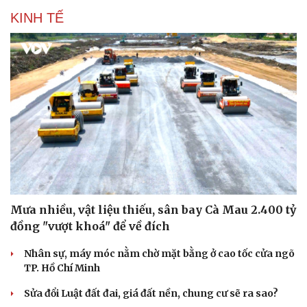
KINH TẾ
Mưa nhiều, vật liệu thiếu, sân bay Cà Mau 2.400 tỷ
đồng "vượt khoá" để về đích
Du lịch
Podcast
Nhân sự, máy móc nằm chờ mặt bằng ở cao tốc cửa ngõ
Tư vấn
Câu chuyện thời sự
TP. Hồ Chí Minh
Săn Tour
Đọc truyện đêm khuya
check-in
Cửa sổ tình yêu
Sửa đổi Luật đất đai, giá đất nền, chung cư sẽ ra sao?
Kể chuyện cho bé