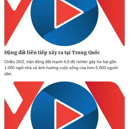
Thể thao
Ô tô - Xe máy
Bóng đá
Ô tô
Lịch thi đấu bóng đá
Xe máy
Thế giới thể thao
Tư vấn
eSports
Hậu trường
Động đất liên tiếp xảy ra tại Trung Quốc
Chiều 20/2, trận động đất mạnh 4,8 độ richter gây hư hại gần
1.000 ngôi nhà và ảnh hưởng cuộc sống của hơn 5.000 người
dân.