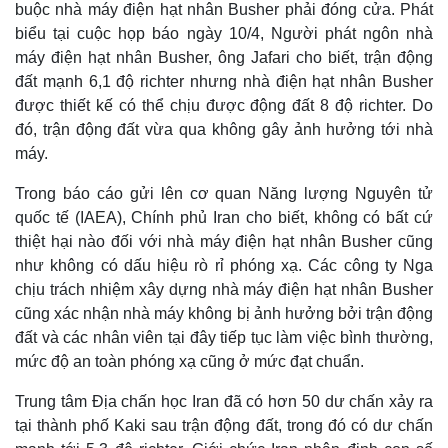
buộc nhà máy điện hạt nhân Busher phải đóng cửa. Phát
biểu tại cuộc họp báo ngày 10/4, Người phát ngôn nhà
máy điện hạt nhân Busher, ông Jafari cho biết, trận động
đất mạnh 6,1 độ richter nhưng nhà điện hạt nhân Busher
được thiết kế có thể chịu được động đất 8 độ richter. Do
đó, trận động đất vừa qua không gây ảnh hưởng tới nhà
máy.
Trong báo cáo gửi lên cơ quan Năng lượng Nguyên tử
quốc tế (IAEA), Chính phủ Iran cho biết, không có bất cứ
thiệt hại nào đối với nhà máy điện hạt nhân Busher cũng
như không có dấu hiệu rò rỉ phóng xạ. Các công ty Nga
chịu trách nhiệm xây dựng nhà máy điện hạt nhân Busher
Thế giới
Multimedia
cũng xác nhận nhà máy không bị ảnh hưởng bởi trận động
Quan sát
Video
Cuộc sống đó đây
Ảnh
đất và các nhân viên tại đây tiếp tục làm việc bình thường,
Hồ sơ
E-Magazine
mức độ an toàn phóng xạ cũng ở mức đạt chuẩn.
Infographic
Trung tâm Địa chấn học Iran đã có hơn 50 dư chấn xảy ra
tại thành phố Kaki sau trận động đất, trong đó có dư chấn