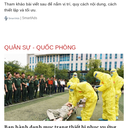
Tham khảo bài viết sau để nắm vị trí, quy cách nội dung, cách
thiết lập và tối ưu.
| SmartAds
Sức khỏe
Đời sống
QUÂN SỰ - QUỐC PHÒNG
Dinh dưỡng - món ngon
Nhà đẹp
Cây thuốc
Blog
Sản phụ khoa
Tình yêu - Gia đình
Nhi khoa
Nam khoa
Làm đẹp - giảm cân
Phòng mạch online
Ăn sạch sống khỏe
Ban hành danh mục trang thiết bị phục vụ ứng