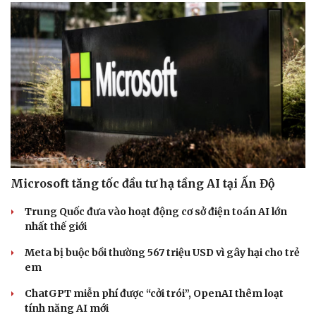
Microsoft tăng tốc đầu tư hạ tầng AI tại Ấn Độ
Văn hóa
Giải trí
Trung Quốc đưa vào hoạt động cơ sở điện toán AI lớn
nhất thế giới
Sân khấu - Điện ảnh
Nghệ sĩ
Văn học
Thời trang
Meta bị buộc bồi thường 567 triệu USD vì gây hại cho trẻ
Âm nhạc
Sao Việt
em
Di sản
ChatGPT miễn phí được “cởi trói”, OpenAI thêm loạt
tính năng AI mới