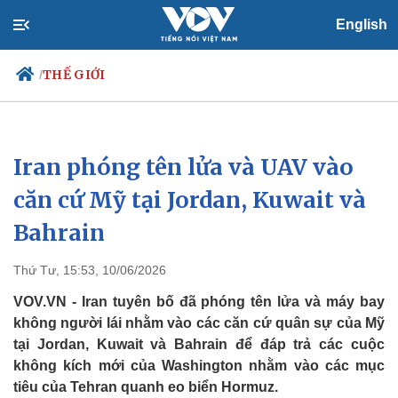
English
THẾ GIỚI
/
Iran phóng tên lửa và UAV vào
Chính trị
Xã hội
Đảng
Tin 24h
căn cứ Mỹ tại Jordan, Kuwait và
Tổ chức nhân sự
Dự báo thời tiết
Bahrain
Quốc hội
Giáo dục
Nhận diện sự thật
Dấu ấn VOV
Việc làm
Thứ Tư, 15:53, 10/06/2026
Biển đảo
VOV.VN - Iran tuyên bố đã phóng tên lửa và máy bay
không người lái nhằm vào các căn cứ quân sự của Mỹ
tại Jordan, Kuwait và Bahrain để đáp trả các cuộc
không kích mới của Washington nhằm vào các mục
tiêu của Tehran quanh eo biển Hormuz.