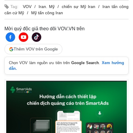
Tag:
VOV
Iran. Mỹ
chiến sự Mỹ Iran
Iran tấn công
căn cứ Mỹ
Mỹ tấn công Iran
Mời quý độc giả theo dõi VOV.VN trên
Thêm VOV trên Google
Chọn VOV làm nguồn ưu tiên trên
Google Search
.
Xem hướng
dẫn.
Kinh tế
Thị trường
Bất động sản
Giá vàng
Khởi nghiệp
Tiêu dùng
Tỷ giá
Chứng khoán