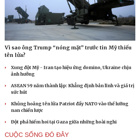
Vì sao ông Trump “nóng mặt” trước tin Mỹ thiếu
tên lửa?
Xung đột Mỹ - Iran tạo hiệu ứng domino, Ukraine chịu
ảnh hưởng
ASEAN 59 năm thành lập: Khẳng định bản lĩnh và giá trị
sức hút
Khủng hoảng tên lửa Patriot đẩy NATO vào thế lưỡng
nan chiến lược
Đột phá hiếm hoi tại Gaza giữa những hoài nghi
CUỘC SỐNG ĐÓ ĐÂY