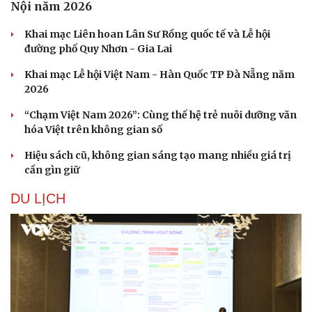
Nội năm 2026
Khai mạc Liên hoan Lân Sư Rồng quốc tế và Lễ hội
đường phố Quy Nhơn - Gia Lai
Khai mạc Lễ hội Việt Nam - Hàn Quốc TP Đà Nẵng năm
2026
“Chạm Việt Nam 2026”: Cùng thế hệ trẻ nuôi dưỡng văn
hóa Việt trên không gian số
Hiệu sách cũ, không gian sáng tạo mang nhiều giá trị
cần gìn giữ
DU LỊCH
Du lịch
Podcast
Tư vấn
Câu chuyện thời sự
Săn Tour
Đọc truyện đêm khuya
check-in
Cửa sổ tình yêu
Kể chuyện cho bé