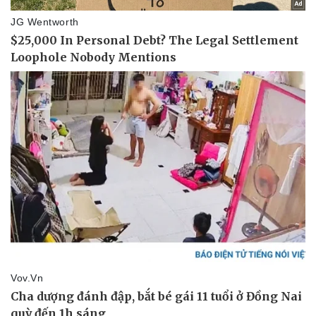
Vụ án
Vũ khí
Tin nóng
Việt Nam
Tư vấn luật
Phân tích