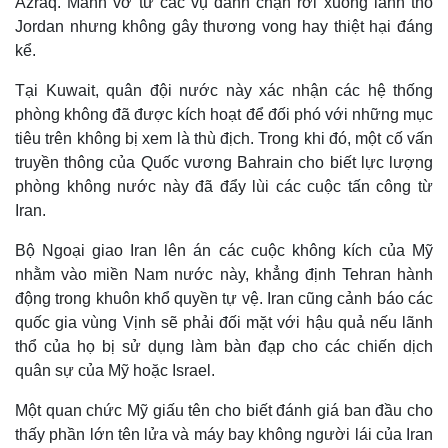
Azraq. Mảnh vỡ từ các vụ đánh chặn rơi xuống lãnh thổ
g
Jordan nhưng không gây thương vong hay thiệt hại đáng
T
kể.
i
Tại Kuwait, quân đội nước này xác nhận các hệ thống
m
phòng không đã được kích hoạt để đối phó với những mục
e
tiêu trên không bị xem là thù địch. Trong khi đó, một cố vấn
truyền thông của Quốc vương Bahrain cho biết lực lượng
phòng không nước này đã đẩy lùi các cuộc tấn công từ
Iran.
Bộ Ngoại giao Iran lên án các cuộc không kích của Mỹ
nhằm vào miền Nam nước này, khẳng định Tehran hành
động trong khuôn khổ quyền tự vệ. Iran cũng cảnh báo các
quốc gia vùng Vịnh sẽ phải đối mặt với hậu quả nếu lãnh
thổ của họ bị sử dụng làm bàn đạp cho các chiến dịch
quân sự của Mỹ hoặc Israel.
Một quan chức Mỹ giấu tên cho biết đánh giá ban đầu cho
thấy phần lớn tên lửa và máy bay không người lái của Iran