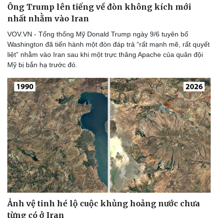
Ông Trump lên tiếng về đòn không kích mới
nhất nhằm vào Iran
VOV.VN - Tổng thống Mỹ Donald Trump ngày 9/6 tuyên bố
Washington đã tiến hành một đòn đáp trả “rất mạnh mẽ, rất quyết
Doanh nghiệp
Công nghệ
liệt” nhằm vào Iran sau khi một trực thăng Apache của quân đội
Thông tin doanh nghiệp
Sành điệu
Mỹ bị bắn hạ trước đó.
Doanh nghiệp 24h
Tin Công nghệ
Doanh nhân
Trải nghiệm
Vì cộng đồng
Chuyển đổi số
Ảnh vệ tinh hé lộ cuộc khủng hoảng nước chưa
từng có ở Iran