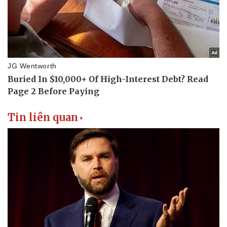
Thể thao
Ô tô - Xe máy
Bóng đá
Ô tô
Lịch thi đấu bóng đá
Xe máy
Thế giới thể thao
Tư vấn
eSports
Hậu trường
Tin liên quan