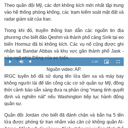
Theo quân đội Mỹ, các đợt không kích mới nhất tập trung
vào hệ thống phòng không, các trạm kiểm soát mặt đất và
radar giám sát của Iran.
Trong khi đó, truyền thông Iran dẫn các nguồn tin địa
phương cho biết đảo Qeshm và thành phố cảng Sirik tại eo
biển Hormuz đã bị không kích. Các vụ nổ cũng được ghi
nhận tại Bandar Abbas và khu vực gần thành phố Jask -
cửa ngõ phía Đông của eo biển.
R
-
1:28
L
P
M
P
F
o
l
u
i
u
a
Nguồn video: AP.
a
t
c
l
e
d
y
e
t
l
e
u
s
IRGC tuyên bố đã sử dụng tên lửa tầm xa và máy bay
d
r
c
m
:
e
r
Thế giới
Multimedia
không người lái để tấn công các cơ sở quân sự Mỹ, đồng
6
-
e
.
i
e
a
8
n
n
thời cảnh báo sẵn sàng đưa ra phản ứng “mang tính quyết
Quan sát
Video
1
-
%
P
Cuộc sống đó đây
Ảnh
định và nghiền nát” nếu Washington tiếp tục hành động
i
i
c
Hồ sơ
E-Magazine
quân sự.
t
n
u
Infographic
r
e
i
Quân đội Jordan cho biết đã đánh chặn và bắn hạ 5 tên
lửa được phóng từ Iran nhằm vào căn cứ không quân Al-
n