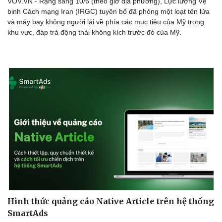
VOV.VN - Rạng sáng 10/6 (theo giờ địa phương), Lực lượng Vệ
binh Cách mạng Iran (IRGC) tuyên bố đã phóng một loạt tên lửa
và máy bay không người lái về phía các mục tiêu của Mỹ trong
khu vực, đáp trả động thái không kích trước đó của Mỹ.
Hình thức quảng cáo Native Article trên hệ thống
SmartAds