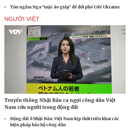
Tàu ngầm Nga "mặc áo giáp” để đối phó UAV Ukraine
NGƯỜI VIỆT
Doanh nghiệp
Công nghệ
Thông tin doanh nghiệp
Sành điệu
Doanh nghiệp 24h
Tin Công nghệ
Doanh nhân
Trải nghiệm
Vì cộng đồng
Chuyển đổi số
Truyền thông Nhật Bản ca ngợi công dân Việt
Nam cứu người trong động đất
Động đất ở Nhật Bản: Việt Nam kịp thời triển khai các
biện pháp bảo hộ công dân