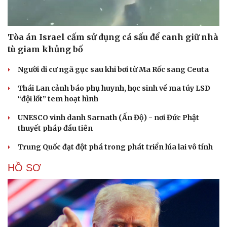
Tòa án Israel cấm sử dụng cá sấu để canh giữ nhà
tù giam khủng bố
Người di cư ngã gục sau khi bơi từ Ma Rốc sang Ceuta
Thái Lan cảnh báo phụ huynh, học sinh về ma túy LSD
“đội lốt” tem hoạt hình
UNESCO vinh danh Sarnath (Ấn Độ) - nơi Đức Phật
thuyết pháp đầu tiên
Trung Quốc đạt đột phá trong phát triển lúa lai vô tính
HỒ SƠ
Cải chính