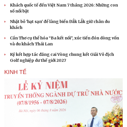
Khách quốc tế đến Việt Nam 7 tháng 2026: Những con
số nổi bật
Nhặt bỏ 'hạt sạn' để làng biển Đắk Lắk giữ chân du
khách
Cần Thơ cụ thể hóa “Ba kết nối”, xúc tiến đón dòng vốn
và du khách Thái Lan
Ký kết hợp tác đăng cai Vòng chung kết Giải Vô địch
Golf nghiệp dư thế giới 2027
KINH TẾ
Văn hóa
Giải trí
Sân khấu - Điện ảnh
Nghệ sĩ
Văn học
Thời trang
Âm nhạc
Sao Việt
Di sản