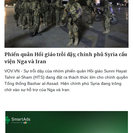
Thể thao
Ô tô - Xe máy
Bóng đá
Ô tô
Lịch thi đấu bóng đá
Xe máy
Thế giới thể thao
Tư vấn
eSports
Hậu trường
Phiến quân Hồi giáo trỗi dậy, chính phủ Syria cầu
viện Nga và Iran
VOV.VN - Sự trỗi dậy của nhóm phiến quân Hồi giáo Sunni Hayat
Tahrir al-Sham (HTS) đang đặt ra thách thức lớn cho chính quyền
Tổng thống Bashar al-Assad. Hiện chính phủ Syria đang trông
chờ vào sự hỗ trợ của Nga và Iran.