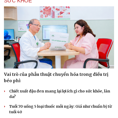
SỨC KHỎE
Vai trò của phẫu thuật chuyển hóa trong điều trị
béo phì
Du lịch
Podcast
Chiết xuất đậu đen mang lại lợi ích gì cho sức khỏe, làn
Tư vấn
Câu chuyện thời sự
da?
Săn Tour
Đọc truyện đêm khuya
check-in
Cửa sổ tình yêu
Tuổi 70 uống 5 loại thuốc mỗi ngày: Giá như chuẩn bị từ
Kể chuyện cho bé
tuổi 40
Hạt giống tâm hồn