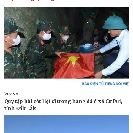
Kinh tế
Thị trường
Bất động sản
Giá vàng
Khởi nghiệp
Tiêu dùng
Tỷ giá
Chứng khoán