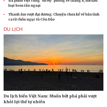
Ba phim Việt cùng “đổ bộ” phòng vé tháng 8, đối đầu
loạt bom tấn ngoại
Thanh âm vượt đại dương: Chuyện chưa kể về bản tình
ca từ chốn ngục tù Côn Đảo
DU LỊCH
Du lịch biển Việt Nam: Muốn bứt phá phải vượt
khỏi lợi thế tự nhiên