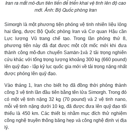
Iran ra mắt mô-đun tiên tiến để triển khai vệ tinh lên độ cao
mới. Ảnh: Bộ Quốc phòng Iran
Simorgh là một phương tiện phóng vệ tinh nhiên liệu lỏng
hai tầng, được Bộ Quốc phòng Iran và Cơ quan Hậu cần
Lực lượng Vũ trang chế tạo. Trong lần phóng thứ 8,
phương tiện này đã đạt được một cột mốc mới khi đưa
thành công mô-đun chuyển Samān-1và 2 tải trọng nghiên
cứu khác với tổng trọng lượng khoảng 300 kg (660 pound)
lên quỹ đạo - lập kỷ lục quốc gia mới về tải trọng nặng nhất
được phóng lên quỹ đạo.
Vào tháng 1, Iran cho biết họ đã đồng thời phóng thành
công 3 vệ tinh lần đầu tiên bằng tên lửa Simorgh. Trong đó
có một vệ tinh nặng 32 kg (70 pound) và 2 vệ tinh nano,
mỗi vệ tinh nặng dưới 10 kg, đã được đưa lên quỹ đạo tối
thiểu là 450 km. Các thiết bị nhằm mục đích thử nghiệm
công nghệ truyền thông băng hẹp và công nghệ định vị địa
lý.