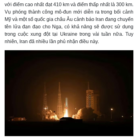
với điểm cao nhất đạt 410 km và điểm thấp nhất là 300 km.
Vụ phóng thành công mô-đun mới diễn ra trong bối cảnh
Mỹ và một số quốc gia châu Âu cảnh báo Iran đang chuyển
tên lửa đạn đạo cho Nga, có khả năng sẽ được sử dụng
trong cuộc xung đột tại Ukraine trong vài tuần nữa. Tuy
nhiên, Iran đã nhiều lần phủ nhận điều này.