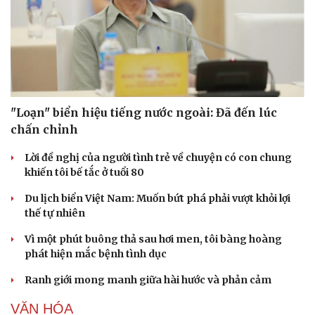
Sức khỏe
Đời sống
"Loạn" biển hiệu tiếng nước ngoài: Đã đến lúc
Dinh dưỡng - món ngon
Nhà đẹp
Cây thuốc
Blog
chấn chỉnh
Sản phụ khoa
Tình yêu - Gia đình
Nhi khoa
Lời đề nghị của người tình trẻ về chuyện có con chung
Nam khoa
khiến tôi bế tắc ở tuổi 80
Làm đẹp - giảm cân
Du lịch biển Việt Nam: Muốn bứt phá phải vượt khỏi lợi
Phòng mạch online
thế tự nhiên
Ăn sạch sống khỏe
Vì một phút buông thả sau hơi men, tôi bàng hoàng
phát hiện mắc bệnh tình dục
Ranh giới mong manh giữa hài hước và phản cảm
VĂN HÓA