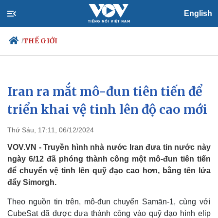
English
THẾ GIỚI
/
Iran ra mắt mô-đun tiên tiến để
Chính trị
Xã hội
Đảng
Tin 24h
triển khai vệ tinh lên độ cao mới
Tổ chức nhân sự
Dự báo thời tiết
Quốc hội
Giáo dục
Thứ Sáu, 17:11, 06/12/2024
Nhận diện sự thật
Dấu ấn VOV
Việc làm
VOV.VN - Truyền hình nhà nước Iran đưa tin nước này
Biển đảo
ngày 6/12 đã phóng thành công một mô-đun tiên tiến
để chuyển vệ tinh lên quỹ đạo cao hơn, bằng tên lửa
đẩy Simorgh.
Theo nguồn tin trên, mô-đun chuyển Samān-1, cùng với
CubeSat đã được đưa thành công vào quỹ đạo hình elip