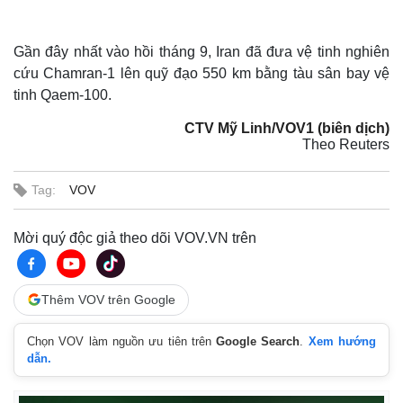
Gần đây nhất vào hồi tháng 9, Iran đã đưa vệ tinh nghiên
cứu Chamran-1 lên quỹ đạo 550 km bằng tàu sân bay vệ
tinh Qaem-100.
CTV Mỹ Linh/VOV1 (biên dịch)
Theo Reuters
Tag:
VOV
Mời quý độc giả theo dõi VOV.VN trên
Thế giới
Multimedia
Quan sát
Video
Thêm VOV trên Google
Cuộc sống đó đây
Ảnh
Hồ sơ
E-Magazine
Infographic
Chọn VOV làm nguồn ưu tiên trên
Google Search
.
Xem hướng
dẫn.