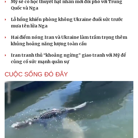
Mỹ sẽ có học thuyết hạt nhân mới đối phó với Trung
Quốc và Nga
Lỗ hổng khiến phòng không Ukraine đuối sức trước
mưa tên lửa Nga
Hai điểm nóng Iran và Ukraine làm trầm trọng thêm
khủng hoảng năng lượng toàn cầu
Iran tranh thủ “khoảng ngừng” giao tranh với Mỹ để
củng cố sức mạnh quân sự
CUỘC SỐNG ĐÓ ĐÂY