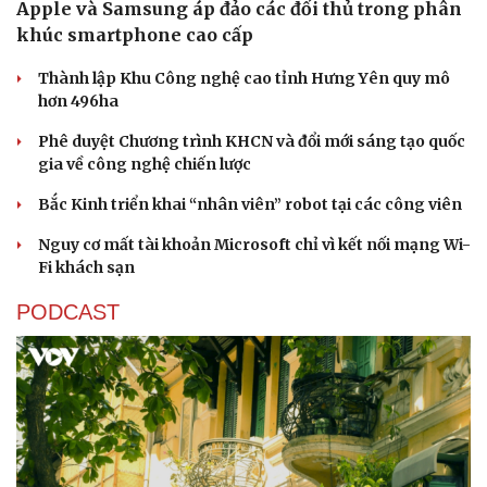
Apple và Samsung áp đảo các đối thủ trong phân
khúc smartphone cao cấp
Thành lập Khu Công nghệ cao tỉnh Hưng Yên quy mô
hơn 496ha
Phê duyệt Chương trình KHCN và đổi mới sáng tạo quốc
gia về công nghệ chiến lược
Bắc Kinh triển khai “nhân viên” robot tại các công viên
Nguy cơ mất tài khoản Microsoft chỉ vì kết nối mạng Wi-
Fi khách sạn
PODCAST
Văn hóa
Giải trí
Sân khấu - Điện ảnh
Nghệ sĩ
Văn học
Thời trang
Âm nhạc
Sao Việt
Di sản