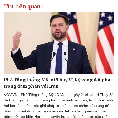
Thể thao
Ô tô - Xe máy
Tin liên quan
Bóng đá
Ô tô
Lịch thi đấu bóng đá
Xe máy
Thế giới thể thao
Tư vấn
eSports
Hậu trường
Phó Tổng thống Mỹ tới Thụy Sĩ, kỳ vọng đột phá
trong đàm phán với Iran
VOV.VN - Phó Tổng thống Mỹ JD Vance ngày 21/6 đã tới Thụy Sĩ
để tham gia các cuộc đàm phán hòa bình với Iran, trong bối cảnh
hai bên tìm kiếm một giải pháp lâu dài nhằm chấm dứt xung đột,
đồng thời bất đồng về tuyên bố của Tehran liên quan đến việc
đóng cửa eo biển Hormuz - tuyến hàng hải chiến lược của thế