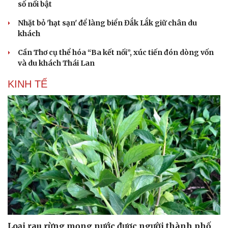
số nổi bật
Hạt giống tâm hồn
Nhặt bỏ 'hạt sạn' để làng biển Đắk Lắk giữ chân du
khách
Cần Thơ cụ thể hóa “Ba kết nối”, xúc tiến đón dòng vốn
và du khách Thái Lan
KINH TẾ
Loại rau rừng mọng nước được người thành phố