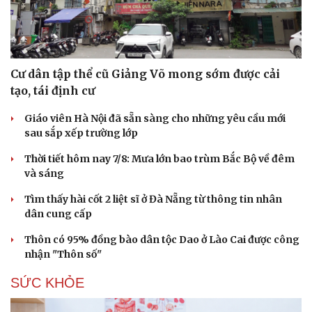
Cư dân tập thể cũ Giảng Võ mong sớm được cải
tạo, tái định cư
Giáo viên Hà Nội đã sẵn sàng cho những yêu cầu mới
sau sắp xếp trường lớp
Thời tiết hôm nay 7/8: Mưa lớn bao trùm Bắc Bộ về đêm
và sáng
Tìm thấy hài cốt 2 liệt sĩ ở Đà Nẵng từ thông tin nhân
dân cung cấp
Thôn có 95% đồng bào dân tộc Dao ở Lào Cai được công
nhận "Thôn số"
SỨC KHỎE
Cải chính