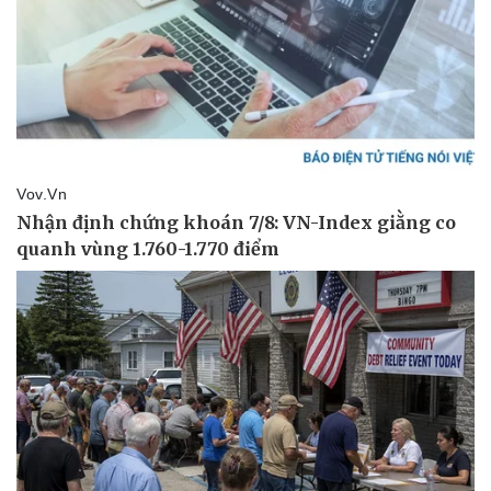
Vụ án
Vũ khí
Tin nóng
Việt Nam
Tư vấn luật
Phân tích