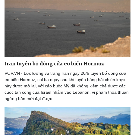
Doanh nghiệp
Công nghệ
Thông tin doanh nghiệp
Sành điệu
Doanh nghiệp 24h
Tin Công nghệ
Doanh nhân
Trải nghiệm
Vì cộng đồng
Chuyển đổi số
Iran tuyên bố đóng cửa eo biển Hormuz
VOV.VN - Lực lượng vũ trang Iran ngày 20/6 tuyên bố đóng cửa
eo biển Hormuz, chỉ ba ngày sau khi tuyến hàng hải chiến lược
này được mở lại, với cáo buộc Mỹ đã không kiềm chế được các
cuộc tấn công của Israel nhằm vào Lebanon, vi phạm thỏa thuận
ngừng bắn mới đạt được.