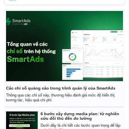
Các chỉ số quảng cáo trong trình quản lý của SmartAds
Thông qua các chỉ số này, thương hiệu đánh giá mức độ hiển thị,
Kinh tế
Thị trường
tương tác, hiệu quả chi phí.
Bất động sản
Giá vàng
Khởi nghiệp
Tiêu dùng
6 bước xây dựng media plan: từ nghiên
cứu đối thủ đến đo lường
Tỷ giá
Dưới đây là chi tiết các bước quan trọng để lập
Chứng khoán