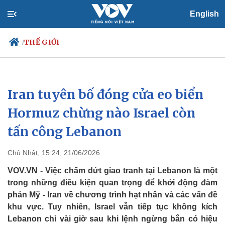
English
THẾ GIỚI
/
Iran tuyên bố đóng cửa eo biển
Chính trị
Xã hội
Đảng
Tin 24h
Hormuz chừng nào Israel còn
Tổ chức nhân sự
Dự báo thời tiết
tấn công Lebanon
Quốc hội
Giáo dục
Nhận diện sự thật
Dấu ấn VOV
Việc làm
Chủ Nhật, 15:24, 21/06/2026
Biển đảo
VOV.VN - Việc chấm dứt giao tranh tại Lebanon là một
trong những điều kiện quan trọng để khởi động đàm
phán Mỹ - Iran về chương trình hạt nhân và các vấn đề
khu vực. Tuy nhiên, Israel vẫn tiếp tục không kích
Lebanon chỉ vài giờ sau khi lệnh ngừng bắn có hiệu