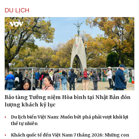
DU LỊCH
Bảo tàng Tưởng niệm Hòa bình tại Nhật Bản đón
lượng khách kỷ lục
Du lịch
Podcast
Du lịch biển Việt Nam: Muốn bứt phá phải vượt khỏi lợi
Tư vấn
Câu chuyện thời sự
thế tự nhiên
Săn Tour
Đọc truyện đêm khuya
check-in
Cửa sổ tình yêu
Khách quốc tế đến Việt Nam 7 tháng 2026: Những con
Kể chuyện cho bé