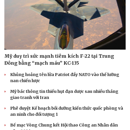
Sức khỏe
Đời sống
Dinh dưỡng - món ngon
Nhà đẹp
Mỹ duy trì sức mạnh tiêm kích F-22 tại Trung
Cây thuốc
Blog
Đông bằng “mạch máu” KC-135
Sản phụ khoa
Tình yêu - Gia đình
Nhi khoa
Khủng hoảng tên lửa Patriot đẩy NATO vào thế lưỡng
Nam khoa
nan chiến lược
Làm đẹp - giảm cân
Phòng mạch online
Mỹ bác thông tin thiếu hụt đạn dược sau nhiều tháng
Ăn sạch sống khỏe
giao tranh với Iran
Phê duyệt Kế hoạch bồi dưỡng kiến thức quốc phòng và
an ninh cho đối tượng 1
Bế mạc Vòng Chung kết Hội thao Công an Nhân dân