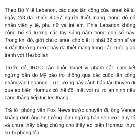
Theo Bộ Y tế Lebanon, các cuộc tấn công của Israel kể từ
ngày 2/3 đã khiến 4.057 người thiệt mạng, trong đó có
nhân viên y tế, phụ nữ và trẻ em. Phía Lebanon không
công bố số lượng các tay súng nằm trong con số này.
Trong khi đó, giới chức Israel cho biết ít nhất 32 binh sĩ và
4 dân thường nước này đã thiệt mạng trong các cuộc giao
tranh với Hezbollah.
Trước đó, IRGC cáo buộc Israel vi phạm các cam kết
ngừng bắn do Mỹ bảo trợ thông qua các cuộc tấn công
nhằm vào Lebanon. Lực lượng này cảnh báo tàu thuyền đi
qua eo biển Hormuz có thể đối mặt với rủi ro an ninh nếu
Thế giới
Multimedia
căng thẳng tiếp tục leo thang.
Quan sát
Video
Cuộc sống đó đây
Ảnh
Trả lời phỏng vấn Fox News trước chuyến đi, ông Vance
Hồ sơ
E-Magazine
khẳng định ông tin tưởng lệnh ngừng bắn sẽ được duy trì
Infographic
và chưa thấy bằng chứng cho thấy eo biển Hormuz thực
sự bị phong tỏa.