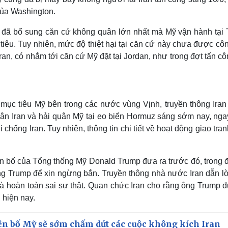
của Washington.
an đã bổ sung căn cứ không quân lớn nhất mà Mỹ vận hành tại 
tiêu. Tuy nhiên, mức độ thiệt hại tại căn cứ này chưa được cô
an, có nhắm tới căn cứ Mỹ đặt tại Jordan, như trong đợt tấn cô
mục tiêu Mỹ bên trong các nước vùng Vịnh, truyền thông Iran
quân Iran và hải quân Mỹ tại eo biển Hormuz sáng sớm nay, ng
chống Iran. Tuy nhiên, thông tin chi tiết về hoạt động giao tra
ên bố của Tổng thống Mỹ Donald Trump đưa ra trước đó, trong 
ông Trump để xin ngừng bắn. Truyền thông nhà nước Iran dẫn lờ
là hoàn toàn sai sự thật. Quan chức Iran cho rằng ông Trump đ
 hiện nay.
n bố Mỹ sẽ sớm chấm dứt các cuộc không kích Iran