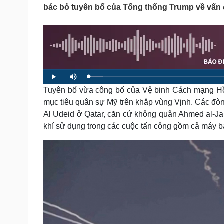
Tin nóng
Việt Nam
bác bỏ tuyên bố của Tổng thống Trump về vấn 
Tư vấn luật
Phân tích
Sức khỏe
Đời sống
Dinh dưỡng - món ngon
Nhà đẹp
Cây thuốc
Blog
L
P
M
o
l
u
Sản phụ khoa
Tình yêu - Gia đình
a
Tuyên bố vừa công bố của Vệ binh Cách mạng Hồi
a
t
d
y
e
Nhi khoa
e
mục tiêu quân sự Mỹ trên khắp vùng Vịnh. Các đòn
d
Nam khoa
:
Al Udeid ở Qatar, căn cứ không quân Ahmed al-Jab
4
.
Làm đẹp - giảm cân
3
khí sử dụng trong các cuộc tấn công gồm cả máy b
4
Phòng mạch online
%
Ăn sạch sống khỏe
Cải chính