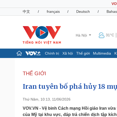
VO
中文
/
français
/
Deutsch
/
Bahas
31°C
Hà Nội
Chính trị
Xã hội
Thế giới
Multimedia
K
Chính trị
Xã hội
Đảng
Tin 24h
THẾ GIỚI
Tổ chức nhân sự
Dự báo thời tiết
Quốc hội
Giáo dục
Iran tuyên bố phá hủy 18 mụ
Nhận diện sự thật
Dấu ấn VOV
Việc làm
Biển đảo
Thứ Năm, 10:13, 11/06/2026
Pháp luật
Quân sự - Quốc phòng
VOV.VN - Vệ binh Cách mạng Hồi giáo Iran vừa 
của Mỹ tại khu vực, đáp trả chiến dịch tập kíc
Vụ án
Vũ khí