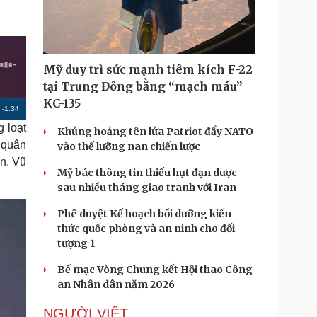
Doanh nghiệp 24h
Tin Công nghệ
Doanh nhân
Trải nghiệm
ì cộng đồng
Chuyển đổi số
Mỹ duy trì sức mạnh tiêm kích F-22
u lịch
Podcast
tại Trung Đông bằng “mạch máu”
Tư vấn
Câu chuyện thời sự
KC-135
R
-
1:34
Săn Tour
Đọc truyện đêm khuya
heck-in
Cửa sổ tình yêu
 loạt
Khủng hoảng tên lửa Patriot đẩy NATO
e
Kể chuyện cho bé
 quân
vào thế lưỡng nan chiến lược
m
Hạt giống tâm hồn
n. Vũ
Mỹ bác thông tin thiếu hụt đạn dược
a
sau nhiều tháng giao tranh với Iran
i
Phê duyệt Kế hoạch bồi dưỡng kiến
n
thức quốc phòng và an ninh cho đối
i
tượng 1
n
Bế mạc Vòng Chung kết Hội thao Công
g
an Nhân dân năm 2026
T
NGƯỜI VIỆT