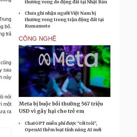
thương vong do động đất tại Nhật Bản
Chưa ghi nhận người Việt Nam bị
Trung
thương vong trong trận động đất tại
Kumamoto
ng bố.
ng trả
CÔNG NGHỆ
 cũng
ay sau
nh này
đó nói
Meta bị buộc bồi thường 567 triệu
i một
USD vì gây hại cho trẻ em
ưa ra
ChatGPT miễn phí được “cởi trói”,
OpenAI thêm loạt tính năng AI mới