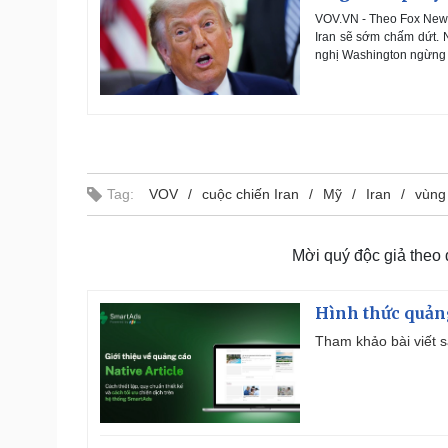
VOV.VN - Theo Fox News
Iran sẽ sớm chấm dứt. N
nghị Washington ngừng 
Tag:
VOV
cuộc chiến Iran
Mỹ
Iran
vùng
Mời quý độc giả theo
Hình thức quảng
Tham khảo bài viết sa