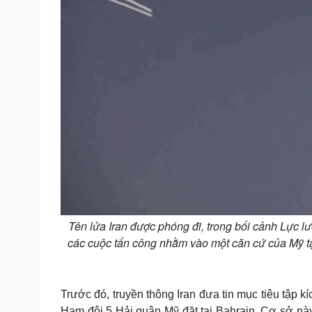
Tên lửa Iran được phóng đi, trong bối cảnh Lực l
các cuộc tấn công nhằm vào một căn cứ của Mỹ tạ
Trước đó, truyền thông Iran đưa tin mục tiêu tập 
Hạm đội 5 Hải quân Mỹ đặt tại Bahrain. Cơ sở này