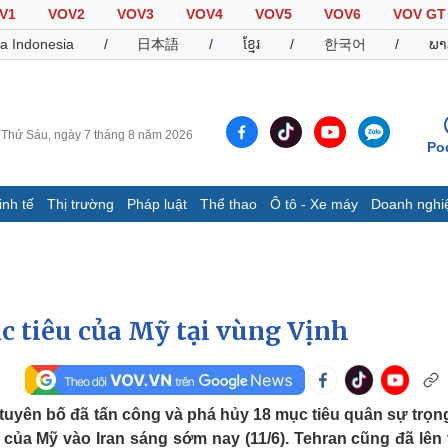
V1
VOV2
VOV3
VOV4
VOV5
VOV6
VOV GT
a Indonesia
/
日本語
/
ខ្មែរ
/
한국어
/
ພາ
Thứ Sáu, ngày 7 tháng 8 năm 2026
Po
inh tế
Thị trường
Pháp luật
Thể thao
Ô tô - Xe máy
Doanh nghi
Thế giới
Multimedia
K
Quan sát
Video
B
Cuộc sống đó đây
Ảnh
K
Hồ sơ
E-Magazine
c tiêu của Mỹ tại vùng Vịnh
Infographic
Thể thao
Ô tô - Xe máy
D
tuyên bố đã tấn công và phá hủy 18 mục tiêu quân sự trọn
h của Mỹ vào Iran sáng sớm nay (11/6). Tehran cũng đã lên 
Bóng đá
Ô tô
T