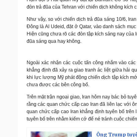
đòn trả đũa của Tehran với chiến dịch không kích 
Như vậy, so với chiến dịch trả đũa sáng 10/6, Ir
Đông là Al Udeid, đặt ở Qatar, vào danh sách mục 
Hiện cũng chưa rõ các đòn tập kích sáng nay của Ir
đũa sáng qua hay không.
Ngoài xác nhận các cuộc tấn công nhắm vào các 
khẳng định đã xảy ra giao tranh ác liệt giữa hải 
khi lực lượng Mỹ phát động chiến dịch tập kích mới 
chưa được các bên công bố.
Trên mặt trận ngoại giao, Iran hôm nay bác bỏ tuy
rằng các quan chức cấp cao Iran đã liên lạc với 
quan chức cấp cao Iran khẳng định tuyên bố trên 
tuyên bố trên nhằm kiếm cớ để né tránh cuộc chiến
Ông Trump tuyê