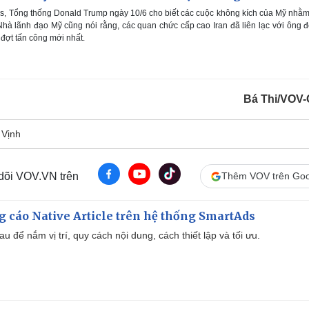
, Tổng thống Donald Trump ngày 10/6 cho biết các cuộc không kích của Mỹ nhằ
hà lãnh đạo Mỹ cũng nói rằng, các quan chức cấp cao Iran đã liên lạc với ông 
đợt tấn công mới nhất.
Bá Thi/VOV-
 Vịnh
 dõi VOV.VN trên
Thêm VOV trên Goo
 cáo Native Article trên hệ thống SmartAds
u để nắm vị trí, quy cách nội dung, cách thiết lập và tối ưu.