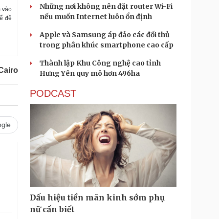
Những nơi không nên đặt router Wi-Fi
m vào
nếu muốn Internet luôn ổn định
để đề
Apple và Samsung áp đảo các đối thủ
trong phân khúc smartphone cao cấp
Thành lập Khu Công nghệ cao tỉnh
Cairo
Hưng Yên quy mô hơn 496ha
PODCAST
gle
Dấu hiệu tiền mãn kinh sớm phụ
nữ cần biết