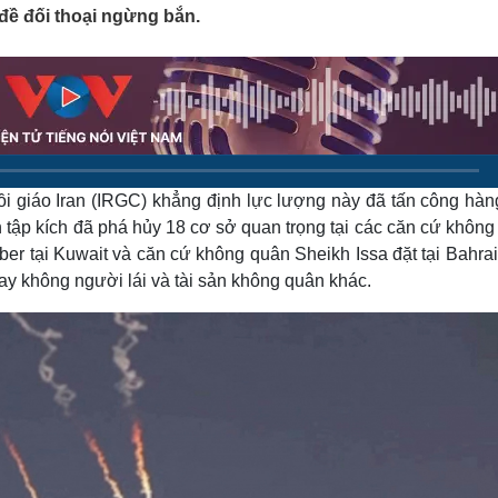
Lịch thi đấu bóng đá
Xe máy
đề đối thoại ngừng bắn.
Thế giới thể thao
Tư vấn
eSports
V
Hậu trường
Văn hóa
Giải trí
D
Sân khấu - Điện ảnh
Nghệ sĩ
Văn học
Thời trang
Âm nhạc
Sao Việt
c
 giáo Iran (IRGC) khẳng định lực lượng này đã tấn công hàng
Di sản
 tập kích đã phá hủy 18 cơ sở quan trọng tại các căn cứ không
er tại Kuwait và căn cứ không quân Sheikh Issa đặt tại Bahrai
ay không người lái và tài sản không quân khác.