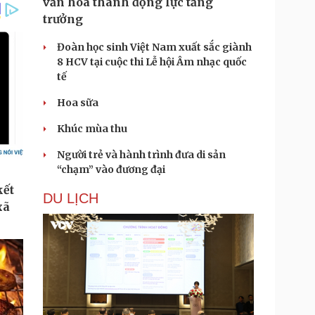
văn hóa thành động lực tăng
trưởng
Đoàn học sinh Việt Nam xuất sắc giành
8 HCV tại cuộc thi Lễ hội Âm nhạc quốc
tế
Hoa sữa
Khúc mùa thu
Người trẻ và hành trình đưa di sản
“chạm” vào đương đại
DU LỊCH