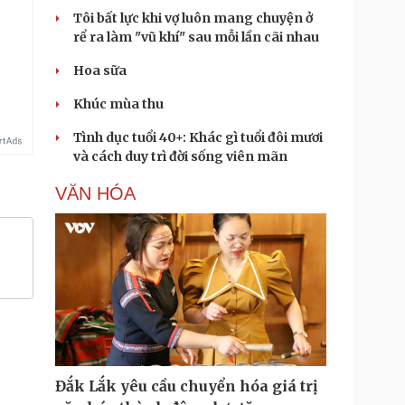
Tôi bất lực khi vợ luôn mang chuyện ở
rể ra làm "vũ khí" sau mỗi lần cãi nhau
Hoa sữa
Khúc mùa thu
Tình dục tuổi 40+: Khác gì tuổi đôi mươi
và cách duy trì đời sống viên mãn
VĂN HÓA
Đắk Lắk yêu cầu chuyển hóa giá trị