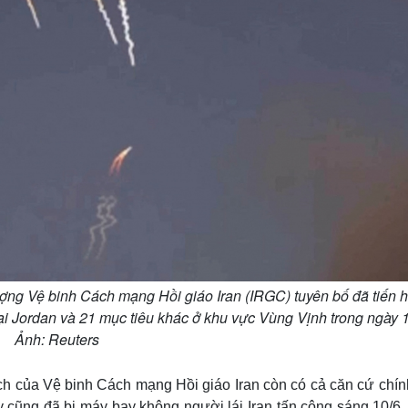
ượng Vệ binh Cách mạng Hồi giáo Iran (IRGC) tuyên bố đã tiến 
i Jordan và 21 mục tiêu khác ở khu vực Vùng Vịnh trong ngày 1
Ảnh: Reuters
kích của Vệ binh Cách mạng Hồi giáo Iran còn có cả căn cứ chí
 cũng đã bị máy bay không người lái Iran tấn công sáng 10/6, 