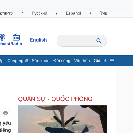
ສາລາວ
/
Русский
/
Español
/
ไทย
English
dcast
Radio
ệp
Công nghệ
Sức khỏe
Đời sống
Văn hóa
Giải trí
inh tế
Thị trường
ất động sản
Giá vàng
hởi nghiệp
Tiêu dùng
Tỷ giá
QUÂN SỰ - QUỐC PHÒNG
Chứng khoán
Giá cà phê
oanh nghiệp
Công nghệ
g yếu
tiếng
hông tin doanh nghiệp
Sành điệu